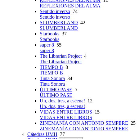
REFLEXIONES DEL ALMA
12
REFLEXIONES DEL ALMA
Sentido inverso
74
Sentido inverso
SLUMBERLAND
42
SLUMBERLAND
Starbooks
37
Starbooks
super 8
55
super 8
The Librarian Project
4
The Librarian Project
TIEMPO B
8
TIEMPO B
Tinta Sonora
34
Tinta Sonora
ÚLTIMO PASE
5
ÚLTIMO PASE
Un, dos, tres, a escena!
12
Un, dos, tres, a escena!
VIDAS ENTRE LIBROS
15
VIDAS ENTRE LIBROS
ZINEMANÍA CON ANTONIO SEMPERE
25
ZINEMANÍA CON ANTONIO SEMPERE
Cátedras UMH
77