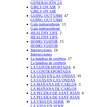
GENERACIÓN 2.0
GIRLS ON AIR
3
GIRLS ON AIR
GOING OUT UMH
47
GOING OUT UMH
Guía independiente
13
Guía independiente
HEALTHY LIFE
2
HEALTHY LIFE
HOMO VIATOR
15
HOMO VIATOR
Intersecciones
24
Intersecciones
La batidora de cerebros
27
La batidora de cerebros
LA CONTRAPORTADA
4
LA CONTRAPORTADA
LA GUÍA EN LAS ONDAS
10
LA GUÍA EN LAS ONDAS
LA MAÑANA DE CARLOS
3
LA MAÑANA DE CARLOS
LA PECERA DE SANT JOAN
4
LA PECERA DE SANT JOAN
LA VIDA EN SERIE
30
LA VIDA EN SERIE