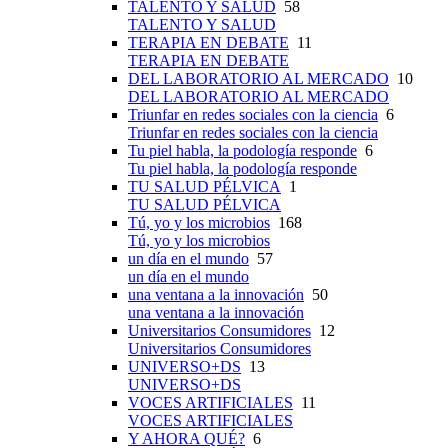
TALENTO Y SALUD
58
TALENTO Y SALUD
TERAPIA EN DEBATE
11
TERAPIA EN DEBATE
DEL LABORATORIO AL MERCADO
10
DEL LABORATORIO AL MERCADO
Triunfar en redes sociales con la ciencia
6
Triunfar en redes sociales con la ciencia
Tu piel habla, la podología responde
6
Tu piel habla, la podología responde
TU SALUD PÉLVICA
1
TU SALUD PÉLVICA
Tú, yo y los microbios
168
Tú, yo y los microbios
un día en el mundo
57
un día en el mundo
una ventana a la innovación
50
una ventana a la innovación
Universitarios Consumidores
12
Universitarios Consumidores
UNIVERSO+DS
13
UNIVERSO+DS
VOCES ARTIFICIALES
11
VOCES ARTIFICIALES
Y AHORA QUÉ?
6