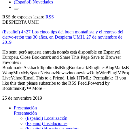
(Español) Novedades
RSS de especies lazaro
RSS
DESPIERTA UMH
(Español) 4×27 Los cinco tips del buen montañista y el regreso del
ciervo-ratón tras 30 años, en Despierta UMH. 27 de noviembre de
2019
Ho sent, però aquesta entrada només està disponible en Espanyol
Europeu. Close Bookmark and Share This Page Save to Browser
Favorites /
BookmarksAskbackflipblinklistBlogBookmarkBloglinesBlogMarksB
WongMixxMySpaceNetvouzNewsvineoneviewOnlyWirePlugIMPropell
LiveYahoo!Email This to a Friend Link HTML: Permalink: If you
like this then please subscribe to the RSS Feed.Powered by
Bookmarkify™ More »
25 de novembre 2019
Presentación
Presentación
(Español) Localización
(Español) Instalaciones
(Español) Horario de apertura