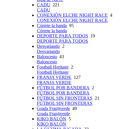
CADU
221
CADU
CONEXIÓN ELCHE NIGHT RACE
4
CONEXIÓN ELCHE NIGHT RACE
Córrete la banda
95
Córrete la banda
DEPORTE PARA TODOS
19
DEPORTE PARA TODOS
Desvariando
2
Desvariando
Baloncesto
43
Baloncesto
Football Heritage
2
Football Heritage
FRANJA VERDE
127
FRANJA VERDE
FÚTBOL POR BANDERA
2
FÚTBOL POR BANDERA
FÚTBOL SIN FRONTERAS
21
FÚTBOL SIN FRONTERAS
Grada Franjiverde
49
Grada Franjiverde
KIKO BALÓN
5
KIKO BALÓN