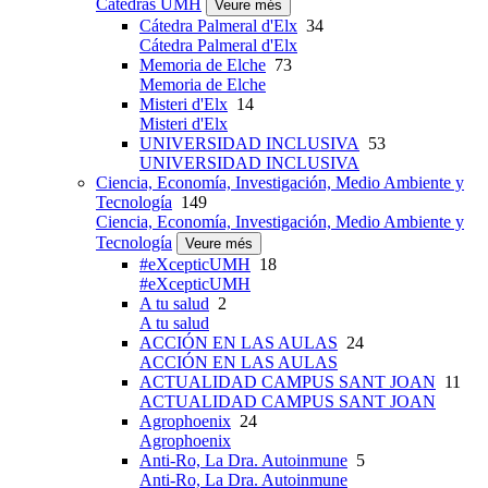
Cátedras UMH
Veure més
Cátedra Palmeral d'Elx
34
Cátedra Palmeral d'Elx
Memoria de Elche
73
Memoria de Elche
Misteri d'Elx
14
Misteri d'Elx
UNIVERSIDAD INCLUSIVA
53
UNIVERSIDAD INCLUSIVA
Ciencia, Economía, Investigación, Medio Ambiente y
Tecnología
149
Ciencia, Economía, Investigación, Medio Ambiente y
Tecnología
Veure més
#eXcepticUMH
18
#eXcepticUMH
A tu salud
2
A tu salud
ACCIÓN EN LAS AULAS
24
ACCIÓN EN LAS AULAS
ACTUALIDAD CAMPUS SANT JOAN
11
ACTUALIDAD CAMPUS SANT JOAN
Agrophoenix
24
Agrophoenix
Anti-Ro, La Dra. Autoinmune
5
Anti-Ro, La Dra. Autoinmune