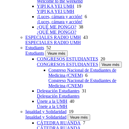
Welcome to the weekend
YIPI KA YEI UMH
19
YIPI KA YEI UMH
¡Luces, cámara y acción!
6
¡Luces, cámara y acción!
¿QUÉ ME PONGO?
38
¿QUÉ ME PONGO?
ESPECIALES RADIO UMH
43
ESPECIALES RADIO UMH
Estudiants
52
Estudiants
Veure més
CONGRESOS ESTUDIANTES
20
CONGRESOS ESTUDIANTES
Veure més
Congreso Nacional de Estudiantes de
Medicina (CNEM)
6
Congreso Nacional de Estudiantes de
Medicina (CNEM)
Delegación Estudiantes
31
Delegación Estudiantes
Únete a la UMH
40
Únete a la UMH
Igualdad y Solidaridad
19
Igualdad y Solidaridad
Veure més
CÁTEDRA RUANDA
7
CÁTEDRA RUANDA