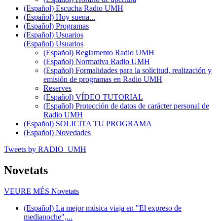
(Español) Escucha Radio UMH
(Español) Hoy suena...
(Español) Programas
(Español) Usuarios
(Español) Usuarios
(Español) Reglamento Radio UMH
(Español) Normativa Radio UMH
(Español) Formalidades para la solicitud, realización y
emisión de programas en Radio UMH
Reserves
(Español) VÍDEO TUTORIAL
(Español) Protección de datos de carácter personal de
Radio UMH
(Español) SOLICITA TU PROGRAMA
(Español) Novedades
Tweets by RADIO_UMH
Novetats
VEURE MÉS
Novetats
(Español) La mejor música viaja en "El expreso de
medianoche",...