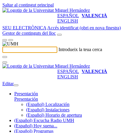
Saltar al contingut principal
ESPAÑOL
VALENCIÀ
ENGLISH
SEU ELECTRÒNICA
Accés identificat (obri en nova finestra)
Gestor de continguts del lloc
Introdueix la teua cerca
ESPAÑOL
VALENCIÀ
ENGLISH
Editar
Presentación
Presentación
(Español) Localización
(Español) Instalaciones
(Español) Horario de apertura
(Español) Escucha Radio UMH
(Español) Hoy suena...
(Español) Programas