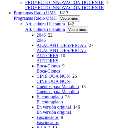
PROYECTO INNOVACIÓN DOCENTE
1
PROYECTO INNOVACIÓN DOCENTE
Programas Radio UMH
1813
Programas Radio UMH
Veure més
Art, cultura i literatura
142
Art, cultura i literatura
Veure més
2046
22
2046
ALACANT DESPERTA 2
27
ALACANT DESPERTA 2
AUTORES
10
AUTORES
Boca-Ciones
9
Boca-Ciones
CINE QUA NON
26
CINE QUA NON
Cuentos para Manolillo
13
Cuentos para Manolillo
El contraplano
25
El contraplano
En versión original
146
En versión original
Fascineados
9
Fascineados
FILA 7
10