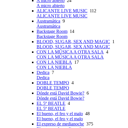
A micro abierto
24
A micro abierto
ALICANTE LIVE MUSIC
112
ALICANTE LIVE MUSIC
Austramática
9
Austramática
Backstage Room
14
Backstage Room
BLOOD, SUGAR, SEX AND MAGIC
1
BLOOD, SUGAR, SEX AND MAGIC
CON LA MÚSICA A OTRA SALA
4
CON LA MÚSICA A OTRA SALA
CON LA NIEBLA
17
CON LA NIEBLA
Dedica
7
Dedica
DOBLE TEMPO
4
DOBLE TEMPO
Dónde está David Bowie?
6
Dónde está David Bowie?
EL 5º BEATLE
4
EL 5º BEATLE
El bueno, el feo y el malo
48
El bueno, el feo y el malo
El expreso de medianoche
375