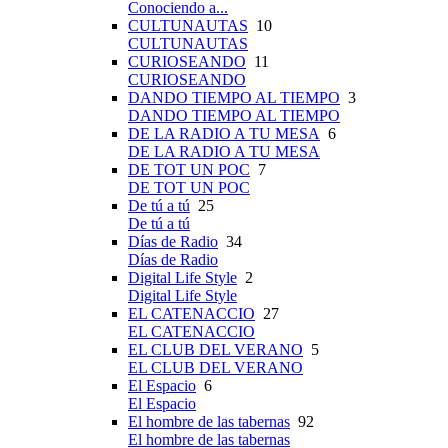
Conociendo a...
CULTUNAUTAS
10
CULTUNAUTAS
CURIOSEANDO
11
CURIOSEANDO
DANDO TIEMPO AL TIEMPO
3
DANDO TIEMPO AL TIEMPO
DE LA RADIO A TU MESA
6
DE LA RADIO A TU MESA
DE TOT UN POC
7
DE TOT UN POC
De tú a tú
25
De tú a tú
Días de Radio
34
Días de Radio
Digital Life Style
2
Digital Life Style
EL CATENACCIO
27
EL CATENACCIO
EL CLUB DEL VERANO
5
EL CLUB DEL VERANO
El Espacio
6
El Espacio
El hombre de las tabernas
92
El hombre de las tabernas