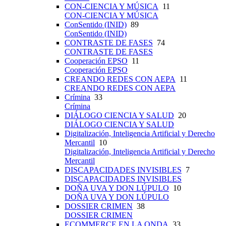
CON-CIENCIA Y MÚSICA
11
CON-CIENCIA Y MÚSICA
ConSentido (INID)
89
ConSentido (INID)
CONTRASTE DE FASES
74
CONTRASTE DE FASES
Cooperación EPSO
11
Cooperación EPSO
CREANDO REDES CON AEPA
11
CREANDO REDES CON AEPA
Crímina
33
Crímina
DIÁLOGO CIENCIA Y SALUD
20
DIÁLOGO CIENCIA Y SALUD
Digitalización, Inteligencia Artificial y Derecho
Mercantil
10
Digitalización, Inteligencia Artificial y Derecho
Mercantil
DISCAPACIDADES INVISIBLES
7
DISCAPACIDADES INVISIBLES
DOÑA UVA Y DON LÚPULO
10
DOÑA UVA Y DON LÚPULO
DOSSIER CRIMEN
38
DOSSIER CRIMEN
ECOMMERCE EN LA ONDA
33