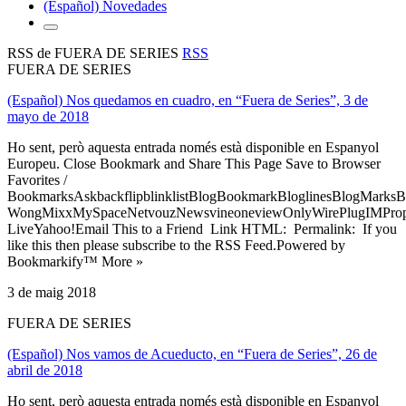
(Español) Novedades
RSS de FUERA DE SERIES
RSS
FUERA DE SERIES
(Español) Nos quedamos en cuadro, en “Fuera de Series”, 3 de
mayo de 2018
Ho sent, però aquesta entrada només està disponible en Espanyol
Europeu. Close Bookmark and Share This Page Save to Browser
Favorites /
BookmarksAskbackflipblinklistBlogBookmarkBloglinesBlogMarksB
WongMixxMySpaceNetvouzNewsvineoneviewOnlyWirePlugIMPropell
LiveYahoo!Email This to a Friend Link HTML: Permalink: If you
like this then please subscribe to the RSS Feed.Powered by
Bookmarkify™ More »
3 de maig 2018
FUERA DE SERIES
(Español) Nos vamos de Acueducto, en “Fuera de Series”, 26 de
abril de 2018
Ho sent, però aquesta entrada només està disponible en Espanyol