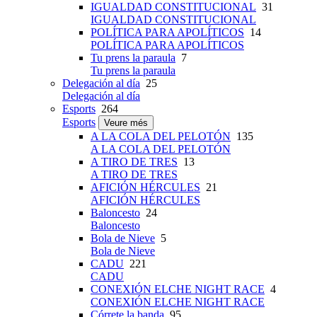
IGUALDAD CONSTITUCIONAL
31
IGUALDAD CONSTITUCIONAL
POLÍTICA PARA APOLÍTICOS
14
POLÍTICA PARA APOLÍTICOS
Tu prens la paraula
7
Tu prens la paraula
Delegación al día
25
Delegación al día
Esports
264
Esports
Veure més
A LA COLA DEL PELOTÓN
135
A LA COLA DEL PELOTÓN
A TIRO DE TRES
13
A TIRO DE TRES
AFICIÓN HÉRCULES
21
AFICIÓN HÉRCULES
Baloncesto
24
Baloncesto
Bola de Nieve
5
Bola de Nieve
CADU
221
CADU
CONEXIÓN ELCHE NIGHT RACE
4
CONEXIÓN ELCHE NIGHT RACE
Córrete la banda
95