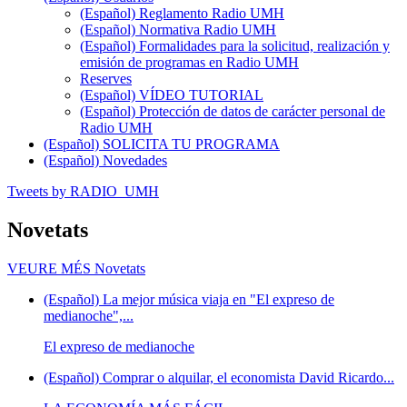
(Español) Reglamento Radio UMH
(Español) Normativa Radio UMH
(Español) Formalidades para la solicitud, realización y
emisión de programas en Radio UMH
Reserves
(Español) VÍDEO TUTORIAL
(Español) Protección de datos de carácter personal de
Radio UMH
(Español) SOLICITA TU PROGRAMA
(Español) Novedades
Tweets by RADIO_UMH
Novetats
VEURE MÉS
Novetats
(Español) La mejor música viaja en "El expreso de
medianoche",...
El expreso de medianoche
(Español) Comprar o alquilar, el economista David Ricardo...