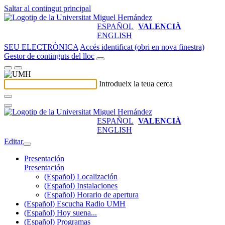
Saltar al contingut principal
ESPAÑOL
VALENCIÀ
ENGLISH
SEU ELECTRÒNICA
Accés identificat (obri en nova finestra)
Gestor de continguts del lloc
Introdueix la teua cerca
ESPAÑOL
VALENCIÀ
ENGLISH
Editar
Presentación
Presentación
(Español) Localización
(Español) Instalaciones
(Español) Horario de apertura
(Español) Escucha Radio UMH
(Español) Hoy suena...
(Español) Programas