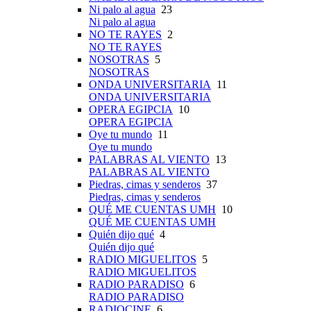
Ni palo al agua
23
Ni palo al agua
NO TE RAYES
2
NO TE RAYES
NOSOTRAS
5
NOSOTRAS
ONDA UNIVERSITARIA
11
ONDA UNIVERSITARIA
OPERA EGIPCIA
10
OPERA EGIPCIA
Oye tu mundo
11
Oye tu mundo
PALABRAS AL VIENTO
13
PALABRAS AL VIENTO
Piedras, cimas y senderos
37
Piedras, cimas y senderos
QUÉ ME CUENTAS UMH
10
QUÉ ME CUENTAS UMH
Quién dijo qué
4
Quién dijo qué
RADIO MIGUELITOS
5
RADIO MIGUELITOS
RADIO PARADISO
6
RADIO PARADISO
RADIOCINE
6