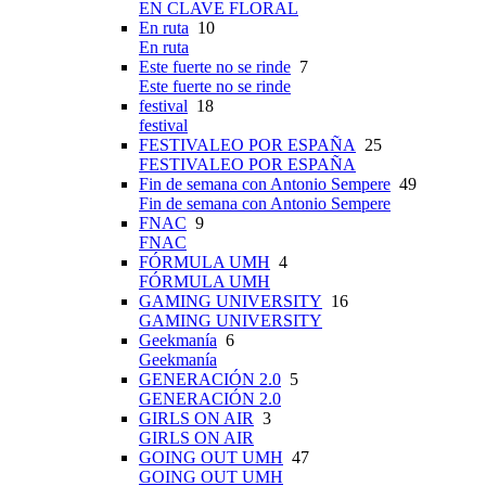
EN CLAVE FLORAL
En ruta
10
En ruta
Este fuerte no se rinde
7
Este fuerte no se rinde
festival
18
festival
FESTIVALEO POR ESPAÑA
25
FESTIVALEO POR ESPAÑA
Fin de semana con Antonio Sempere
49
Fin de semana con Antonio Sempere
FNAC
9
FNAC
FÓRMULA UMH
4
FÓRMULA UMH
GAMING UNIVERSITY
16
GAMING UNIVERSITY
Geekmanía
6
Geekmanía
GENERACIÓN 2.0
5
GENERACIÓN 2.0
GIRLS ON AIR
3
GIRLS ON AIR
GOING OUT UMH
47
GOING OUT UMH