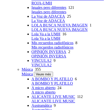
ROJA-UMH
Iguales pero diferentes
121
Iguales pero diferentes
La Voz de ADACEA
25
La Voz de ADACEA
LOLA BUSCA NUEVA IMAGEN
1
LOLA BUSCA NUEVA IMAGEN
Lola Va a la UMH
16
Lola Va a la UMH
Mis recuerdos radiofónicos
8
Mis recuerdos radiofónicos
OPINIÓN INVERSA
2
OPINIÓN INVERSA
VINCULA2
9
VINCULA2
Música
355
Música
Veure més
A BOMBO Y PLATILLO
6
A BOMBO Y PLATILLO
A micro abierto
24
A micro abierto
ALICANTE LIVE MUSIC
112
ALICANTE LIVE MUSIC
Austramática
9
Austramática