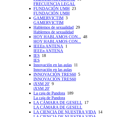
FRECUENCIA LEGAL
FUNDACIÓN UMH
23
FUNDACIÓN UMH
GAMERVICTIM
3
GAMERVICTIM
Hablemos de sexualidad
29
Hablemos de sexualidad
HOY HABLAMOS CON...
48
HOY HABLAMOS CON...
IEEEn ANTENA
1
IEEEn ANTENA
IES
18
IES
Innovación en las aulas
11
Innovación en las aulas
INNOVACIÓN TRES60
5
INNOVACIÓN TRES60
iXSM 20'
9
iXSM 20'
La caja de Pandora
189
La caja de Pandora
LA CÁMARA DE GESELL
17
LA CÁMARA DE GESELL
LA CIENCIA DE NUESTRA VIDA
14
LA CIENCIA DE NUESTRA VIDA