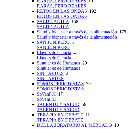
RARAS, PERO REALES
19
RARAS, PERO REALES
RETOS EN LAS ONDAS
192
RETOS EN LAS ONDAS
SALUD AL DÍA
158
SALUD AL DÍA
Salud y bienestar a través de la alimentación
175
Salud y bienestar a través de la alimentación
SAN JUNÍPERO
1
SAN JUNÍPERO
Llavors de Ciència
4
Llavors de Ciència
Simular es de Humanos
20
Simular es de Humanos
SIN TABÚES
2
SIN TABÚES
SOMOS PERIODISTAS
59
SOMOS PERIODISTAS
SoVanFiC
17
SoVanFiC
TALENTO Y SALUD
58
TALENTO Y SALUD
TERAPIA EN DEBATE
11
TERAPIA EN DEBATE
DEL LABORATORIO AL MERCADO
10