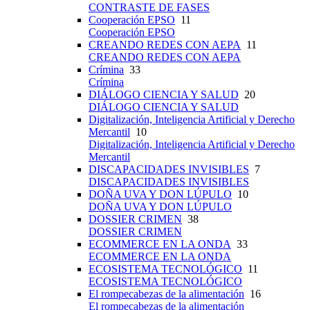
CONTRASTE DE FASES
Cooperación EPSO
11
Cooperación EPSO
CREANDO REDES CON AEPA
11
CREANDO REDES CON AEPA
Crímina
33
Crímina
DIÁLOGO CIENCIA Y SALUD
20
DIÁLOGO CIENCIA Y SALUD
Digitalización, Inteligencia Artificial y Derecho
Mercantil
10
Digitalización, Inteligencia Artificial y Derecho
Mercantil
DISCAPACIDADES INVISIBLES
7
DISCAPACIDADES INVISIBLES
DOÑA UVA Y DON LÚPULO
10
DOÑA UVA Y DON LÚPULO
DOSSIER CRIMEN
38
DOSSIER CRIMEN
ECOMMERCE EN LA ONDA
33
ECOMMERCE EN LA ONDA
ECOSISTEMA TECNOLÓGICO
11
ECOSISTEMA TECNOLÓGICO
El rompecabezas de la alimentación
16
El rompecabezas de la alimentación