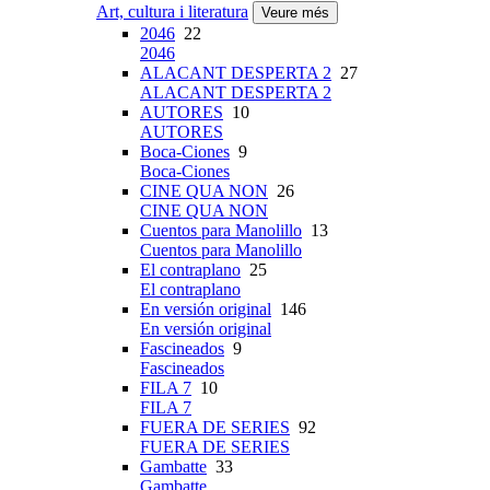
Art, cultura i literatura
Veure més
2046
22
2046
ALACANT DESPERTA 2
27
ALACANT DESPERTA 2
AUTORES
10
AUTORES
Boca-Ciones
9
Boca-Ciones
CINE QUA NON
26
CINE QUA NON
Cuentos para Manolillo
13
Cuentos para Manolillo
El contraplano
25
El contraplano
En versión original
146
En versión original
Fascineados
9
Fascineados
FILA 7
10
FILA 7
FUERA DE SERIES
92
FUERA DE SERIES
Gambatte
33
Gambatte