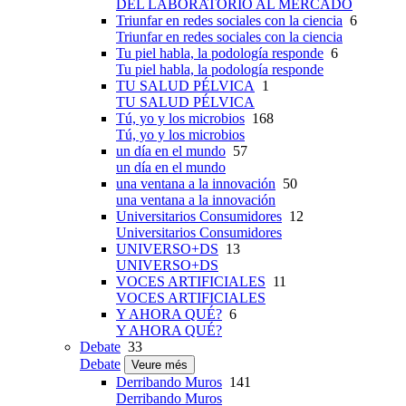
DEL LABORATORIO AL MERCADO
Triunfar en redes sociales con la ciencia
6
Triunfar en redes sociales con la ciencia
Tu piel habla, la podología responde
6
Tu piel habla, la podología responde
TU SALUD PÉLVICA
1
TU SALUD PÉLVICA
Tú, yo y los microbios
168
Tú, yo y los microbios
un día en el mundo
57
un día en el mundo
una ventana a la innovación
50
una ventana a la innovación
Universitarios Consumidores
12
Universitarios Consumidores
UNIVERSO+DS
13
UNIVERSO+DS
VOCES ARTIFICIALES
11
VOCES ARTIFICIALES
Y AHORA QUÉ?
6
Y AHORA QUÉ?
Debate
33
Debate
Veure més
Derribando Muros
141
Derribando Muros