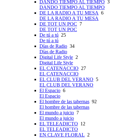
DANDO TIEMPO AL TIEMPO
3
DANDO TIEMPO AL TIEMPO
DE LA RADIO A TU MESA
6
DE LA RADIO A TU MESA
DE TOT UN POC
7
DE TOT UN POC
De tú a tú
25
De tú a tú
Días de Radio
34
Días de Radio
Digital Life Style
2
Digital Life Style
EL CATENACCIO
27
EL CATENACCIO
EL CLUB DEL VERANO
5
EL CLUB DEL VERANO
El Espacio
6
El Espacio
El hombre de las tabernas
92
El hombre de las tabernas
El mundo a juicio
7
El mundo a juicio
EL TELEADICTO
12
EL TELEADICTO
EN CLAVE FLORAL
2