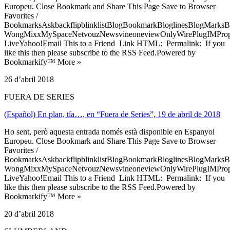
Europeu. Close Bookmark and Share This Page Save to Browser
Favorites /
BookmarksAskbackflipblinklistBlogBookmarkBloglinesBlogMarksB
WongMixxMySpaceNetvouzNewsvineoneviewOnlyWirePlugIMPropell
LiveYahoo!Email This to a Friend Link HTML: Permalink: If you
like this then please subscribe to the RSS Feed.Powered by
Bookmarkify™ More »
26 d’abril 2018
FUERA DE SERIES
(Español) En plan, tía…, en “Fuera de Series”, 19 de abril de 2018
Ho sent, però aquesta entrada només està disponible en Espanyol
Europeu. Close Bookmark and Share This Page Save to Browser
Favorites /
BookmarksAskbackflipblinklistBlogBookmarkBloglinesBlogMarksB
WongMixxMySpaceNetvouzNewsvineoneviewOnlyWirePlugIMPropell
LiveYahoo!Email This to a Friend Link HTML: Permalink: If you
like this then please subscribe to the RSS Feed.Powered by
Bookmarkify™ More »
20 d’abril 2018