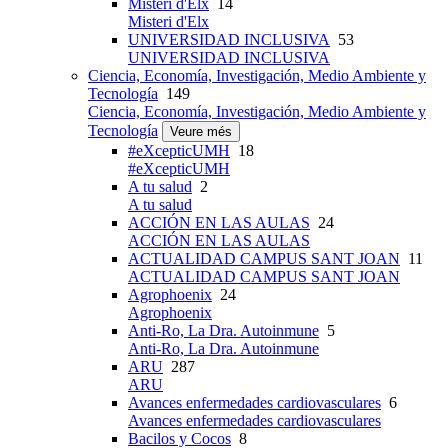
Misteri d'Elx
14
Misteri d'Elx
UNIVERSIDAD INCLUSIVA
53
UNIVERSIDAD INCLUSIVA
Ciencia, Economía, Investigación, Medio Ambiente y
Tecnología
149
Ciencia, Economía, Investigación, Medio Ambiente y
Tecnología
Veure més
#eXcepticUMH
18
#eXcepticUMH
A tu salud
2
A tu salud
ACCIÓN EN LAS AULAS
24
ACCIÓN EN LAS AULAS
ACTUALIDAD CAMPUS SANT JOAN
11
ACTUALIDAD CAMPUS SANT JOAN
Agrophoenix
24
Agrophoenix
Anti-Ro, La Dra. Autoinmune
5
Anti-Ro, La Dra. Autoinmune
ARU
287
ARU
Avances enfermedades cardiovasculares
6
Avances enfermedades cardiovasculares
Bacilos y Cocos
8