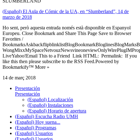
SLUMBERLAND
(Español) El Aula de Cómic de la UA, en “Slumberland”, 14 de
marzo de 2018
Ho sent, però aquesta entrada només està disponible en Espanyol
Europeu. Close Bookmark and Share This Page Save to Browser
Favorites /
BookmarksAskbackflipblinklistBlogBookmarkBloglinesBlogMarksB
WongMixxMySpaceNetvouzNewsvineoneviewOnlyWirePlugIMPropell
LiveYahoo!Email This to a Friend Link HTML: Permalink: If you
like this then please subscribe to the RSS Feed.Powered by
Bookmarkify™ More »
14 de març 2018
Presentación
Presentación
(Español) Localización
(Español) Instalaciones
(Español) Horario de apertura
(Español) Escucha Radio UMH
(Español) Hoy suena...
(Español) Programas
(Español) Usuarios
(Español) Usuarios