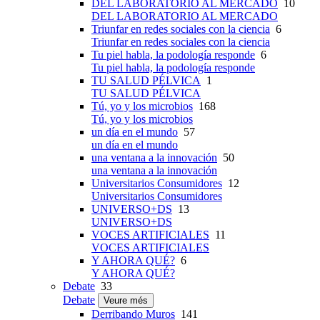
DEL LABORATORIO AL MERCADO
10
DEL LABORATORIO AL MERCADO
Triunfar en redes sociales con la ciencia
6
Triunfar en redes sociales con la ciencia
Tu piel habla, la podología responde
6
Tu piel habla, la podología responde
TU SALUD PÉLVICA
1
TU SALUD PÉLVICA
Tú, yo y los microbios
168
Tú, yo y los microbios
un día en el mundo
57
un día en el mundo
una ventana a la innovación
50
una ventana a la innovación
Universitarios Consumidores
12
Universitarios Consumidores
UNIVERSO+DS
13
UNIVERSO+DS
VOCES ARTIFICIALES
11
VOCES ARTIFICIALES
Y AHORA QUÉ?
6
Y AHORA QUÉ?
Debate
33
Debate
Veure més
Derribando Muros
141