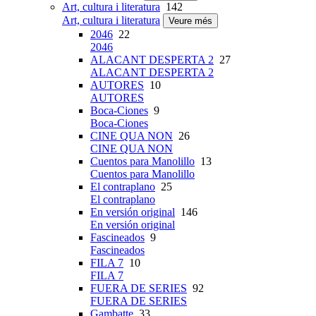
Art, cultura i literatura
142
Art, cultura i literatura
Veure més
2046
22
2046
ALACANT DESPERTA 2
27
ALACANT DESPERTA 2
AUTORES
10
AUTORES
Boca-Ciones
9
Boca-Ciones
CINE QUA NON
26
CINE QUA NON
Cuentos para Manolillo
13
Cuentos para Manolillo
El contraplano
25
El contraplano
En versión original
146
En versión original
Fascineados
9
Fascineados
FILA 7
10
FILA 7
FUERA DE SERIES
92
FUERA DE SERIES
Gambatte
33