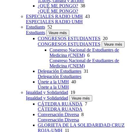
¡Luces, cámara y acción!
¿QUÉ ME PONGO?
38
¿QUÉ ME PONGO?
ESPECIALES RADIO UMH
43
ESPECIALES RADIO UMH
Estudiants
52
Estudiants
Veure més
CONGRESOS ESTUDIANTES
20
CONGRESOS ESTUDIANTES
Veure més
Congreso Nacional de Estudiantes de
Medicina (CNEM)
6
Congreso Nacional de Estudiantes de
Medicina (CNEM)
Delegación Estudiantes
31
Delegación Estudiantes
Únete a la UMH
40
Únete a la UMH
Igualdad y Solidaridad
19
Igualdad y Solidaridad
Veure més
CÁTEDRA RUANDA
7
CÁTEDRA RUANDA
Conversación Diversa
8
Conversación Diversa
GLORIETA DE LA SOLIDARIDAD CRUZ
ROJA-UMH
11