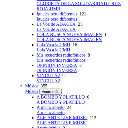
GLORIETA DE LA SOLIDARIDAD CRUZ
ROJA-UMH
Iguales pero diferentes
121
Iguales pero diferentes
La Voz de ADACEA
25
La Voz de ADACEA
LOLA BUSCA NUEVA IMAGEN
1
LOLA BUSCA NUEVA IMAGEN
Lola Va a la UMH
16
Lola Va a la UMH
Mis recuerdos radiofónicos
8
Mis recuerdos radiofónicos
OPINIÓN INVERSA
2
OPINIÓN INVERSA
VINCULA2
9
VINCULA2
Música
355
Música
Veure més
A BOMBO Y PLATILLO
6
A BOMBO Y PLATILLO
A micro abierto
24
A micro abierto
ALICANTE LIVE MUSIC
112
ALICANTE LIVE MUSIC
Austramática
9