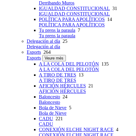
Derribando Muros
IGUALDAD CONSTITUCIONAL
31
IGUALDAD CONSTITUCIONAL
POLÍTICA PARA APOLÍTICOS
14
POLÍTICA PARA APOLÍTICOS
Tu prens la paraula
7
Tu prens la paraula
Delegación al día
25
Delegación al día
Esports
264
Esports
Veure més
A LA COLA DEL PELOTÓN
135
A LA COLA DEL PELOTÓN
A TIRO DE TRES
13
A TIRO DE TRES
AFICIÓN HÉRCULES
21
AFICIÓN HÉRCULES
Baloncesto
24
Baloncesto
Bola de Nieve
5
Bola de Nieve
CADU
221
CADU
CONEXIÓN ELCHE NIGHT RACE
4
CONEXIÓN ELCHE NIGHT RACE