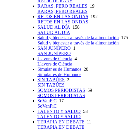
RADIODURANS
RARAS, PERO REALES
19
RARAS, PERO REALES
RETOS EN LAS ONDAS
192
RETOS EN LAS ONDAS
SALUD AL DÍA
158
SALUD AL DÍA
Salud y bienestar a través de la alimentación
175
Salud y bienestar a través de la alimentación
SAN JUNÍPERO
1
SAN JUNÍPERO
Llavors de Ciència
4
Llavors de Ciència
Simular es de Humanos
20
Simular es de Humanos
SIN TABÚES
2
SIN TABÚES
SOMOS PERIODISTAS
59
SOMOS PERIODISTAS
SoVanFiC
17
SoVanFiC
TALENTO Y SALUD
58
TALENTO Y SALUD
TERAPIA EN DEBATE
11
TERAPIA EN DEBATE