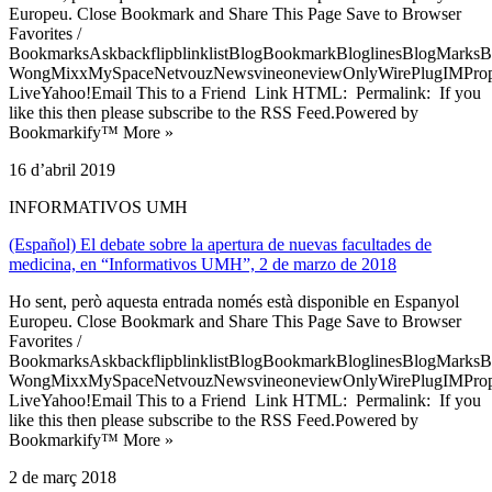
Europeu. Close Bookmark and Share This Page Save to Browser
Favorites /
BookmarksAskbackflipblinklistBlogBookmarkBloglinesBlogMarksB
WongMixxMySpaceNetvouzNewsvineoneviewOnlyWirePlugIMPropell
LiveYahoo!Email This to a Friend Link HTML: Permalink: If you
like this then please subscribe to the RSS Feed.Powered by
Bookmarkify™ More »
16 d’abril 2019
INFORMATIVOS UMH
(Español) El debate sobre la apertura de nuevas facultades de
medicina, en “Informativos UMH”, 2 de marzo de 2018
Ho sent, però aquesta entrada només està disponible en Espanyol
Europeu. Close Bookmark and Share This Page Save to Browser
Favorites /
BookmarksAskbackflipblinklistBlogBookmarkBloglinesBlogMarksB
WongMixxMySpaceNetvouzNewsvineoneviewOnlyWirePlugIMPropell
LiveYahoo!Email This to a Friend Link HTML: Permalink: If you
like this then please subscribe to the RSS Feed.Powered by
Bookmarkify™ More »
2 de març 2018