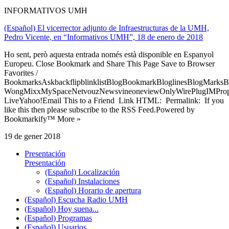
INFORMATIVOS UMH
(Español) El vicerrector adjunto de Infraestructuras de la UMH,
Pedro Vicente, en “Informativos UMH”, 18 de enero de 2018
Ho sent, però aquesta entrada només està disponible en Espanyol
Europeu. Close Bookmark and Share This Page Save to Browser
Favorites /
BookmarksAskbackflipblinklistBlogBookmarkBloglinesBlogMarksB
WongMixxMySpaceNetvouzNewsvineoneviewOnlyWirePlugIMPropell
LiveYahoo!Email This to a Friend Link HTML: Permalink: If you
like this then please subscribe to the RSS Feed.Powered by
Bookmarkify™ More »
19 de gener 2018
Presentación
Presentación
(Español) Localización
(Español) Instalaciones
(Español) Horario de apertura
(Español) Escucha Radio UMH
(Español) Hoy suena...
(Español) Programas
(Español) Usuarios