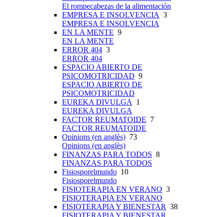
El rompecabezas de la alimentación
EMPRESA E INSOLVENCIA
3
EMPRESA E INSOLVENCIA
EN LA MENTE
9
EN LA MENTE
ERROR 404
3
ERROR 404
ESPACIO ABIERTO DE
PSICOMOTRICIDAD
9
ESPACIO ABIERTO DE
PSICOMOTRICIDAD
EUREKA DIVULGA
1
EUREKA DIVULGA
FACTOR REUMATOIDE
7
FACTOR REUMATOIDE
Opinions (en anglès)
73
Opinions (en anglès)
FINANZAS PARA TODOS
8
FINANZAS PARA TODOS
Fisiosporelmundo
10
Fisiosporelmundo
FISIOTERAPIA EN VERANO
3
FISIOTERAPIA EN VERANO
FISIOTERAPIA Y BIENESTAR
38
FISIOTERAPIA Y BIENESTAR