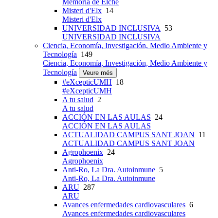
Memoria de Elche
Misteri d'Elx
14
Misteri d'Elx
UNIVERSIDAD INCLUSIVA
53
UNIVERSIDAD INCLUSIVA
Ciencia, Economía, Investigación, Medio Ambiente y
Tecnología
149
Ciencia, Economía, Investigación, Medio Ambiente y
Tecnología
Veure més
#eXcepticUMH
18
#eXcepticUMH
A tu salud
2
A tu salud
ACCIÓN EN LAS AULAS
24
ACCIÓN EN LAS AULAS
ACTUALIDAD CAMPUS SANT JOAN
11
ACTUALIDAD CAMPUS SANT JOAN
Agrophoenix
24
Agrophoenix
Anti-Ro, La Dra. Autoinmune
5
Anti-Ro, La Dra. Autoinmune
ARU
287
ARU
Avances enfermedades cardiovasculares
6
Avances enfermedades cardiovasculares