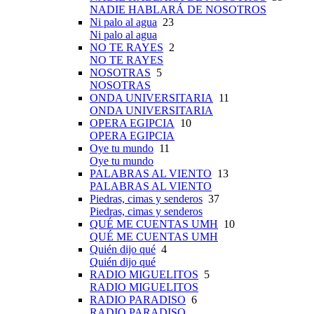
NADIE HABLARÁ DE NOSOTROS
Ni palo al agua
23
Ni palo al agua
NO TE RAYES
2
NO TE RAYES
NOSOTRAS
5
NOSOTRAS
ONDA UNIVERSITARIA
11
ONDA UNIVERSITARIA
OPERA EGIPCIA
10
OPERA EGIPCIA
Oye tu mundo
11
Oye tu mundo
PALABRAS AL VIENTO
13
PALABRAS AL VIENTO
Piedras, cimas y senderos
37
Piedras, cimas y senderos
QUÉ ME CUENTAS UMH
10
QUÉ ME CUENTAS UMH
Quién dijo qué
4
Quién dijo qué
RADIO MIGUELITOS
5
RADIO MIGUELITOS
RADIO PARADISO
6
RADIO PARADISO