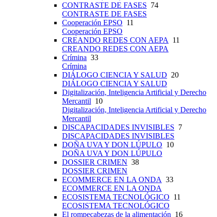
CONTRASTE DE FASES
74
CONTRASTE DE FASES
Cooperación EPSO
11
Cooperación EPSO
CREANDO REDES CON AEPA
11
CREANDO REDES CON AEPA
Crímina
33
Crímina
DIÁLOGO CIENCIA Y SALUD
20
DIÁLOGO CIENCIA Y SALUD
Digitalización, Inteligencia Artificial y Derecho
Mercantil
10
Digitalización, Inteligencia Artificial y Derecho
Mercantil
DISCAPACIDADES INVISIBLES
7
DISCAPACIDADES INVISIBLES
DOÑA UVA Y DON LÚPULO
10
DOÑA UVA Y DON LÚPULO
DOSSIER CRIMEN
38
DOSSIER CRIMEN
ECOMMERCE EN LA ONDA
33
ECOMMERCE EN LA ONDA
ECOSISTEMA TECNOLÓGICO
11
ECOSISTEMA TECNOLÓGICO
El rompecabezas de la alimentación
16