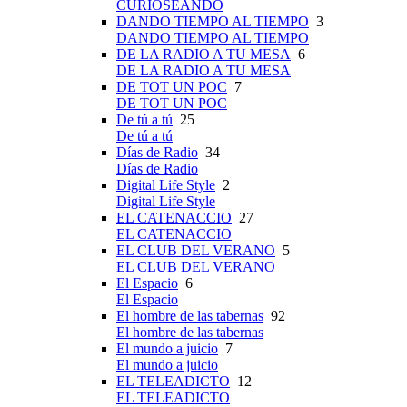
CURIOSEANDO
DANDO TIEMPO AL TIEMPO
3
DANDO TIEMPO AL TIEMPO
DE LA RADIO A TU MESA
6
DE LA RADIO A TU MESA
DE TOT UN POC
7
DE TOT UN POC
De tú a tú
25
De tú a tú
Días de Radio
34
Días de Radio
Digital Life Style
2
Digital Life Style
EL CATENACCIO
27
EL CATENACCIO
EL CLUB DEL VERANO
5
EL CLUB DEL VERANO
El Espacio
6
El Espacio
El hombre de las tabernas
92
El hombre de las tabernas
El mundo a juicio
7
El mundo a juicio
EL TELEADICTO
12
EL TELEADICTO