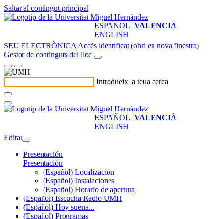
Saltar al contingut principal
ESPAÑOL
VALENCIÀ
ENGLISH
SEU ELECTRÒNICA
Accés identificat (obri en nova finestra)
Gestor de continguts del lloc
Introdueix la teua cerca
ESPAÑOL
VALENCIÀ
ENGLISH
Editar
Presentación
Presentación
(Español) Localización
(Español) Instalaciones
(Español) Horario de apertura
(Español) Escucha Radio UMH
(Español) Hoy suena...
(Español) Programas