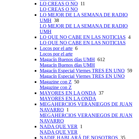
LO CREAS O NO
11
LO CREAS O NO
LO MEJOR DE LA SEMANA DE RADIO
UMH
38
LO MEJOR DE LA SEMANA DE RADIO
UMH
LO QUE NO CABE EN LAS NOTICIAS
4
LO QUE NO CABE EN LAS NOTICIAS
Locos por el arte
6
Locos por el arte
Magacín Buenos días UMH
612
Magacín Buenos días UMH
Magacín Especial Viernes TRES EN UNO
59
Magacín Especial Viernes TRES EN UNO
Magazine con Z
50
Magazine con Z
MAYORES EN LA ONDA
37
MAYORES EN LA ONDA
MEGAHERCIOS VERANIEGOS DE JUAN
NAVARRO
1
MEGAHERCIOS VERANIEGOS DE JUAN
NAVARRO
NADA QUE VER
1
NADA QUE VER
NADIE HABLARÁ DE NOSOTROS
35