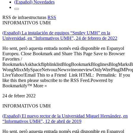
(Español) Novedades
RSS de infraestructuras
RSS
INFORMATIVOS UMH
(Español) La instalación de equipos “Smiley UMH” en la
Universidad, en “Informativos UMH”, 24 de febrero de 2022
Ho sent, però aquesta entrada només està disponible en Espanyol
Europeu. Close Bookmark and Share This Page Save to Browser
Favorites /
BookmarksAskbackflipblinklistBlogBookmarkBloglinesBlogMarksB
WongMixxMySpaceNetvouzNewsvineoneviewOnlyWirePlugIMPropell
LiveYahoo!Email This to a Friend Link HTML: Permalink: If you
like this then please subscribe to the RSS Feed.Powered by
Bookmarkify™ More »
24 de febrer 2022
INFORMATIVOS UMH
(Español) El nuevo rector de la Universidad Miguel Hernández, en
“Informativos UMH”, 12 de abril de 2019
Ho sent, però aquesta entrada només està disponible en Espanyol