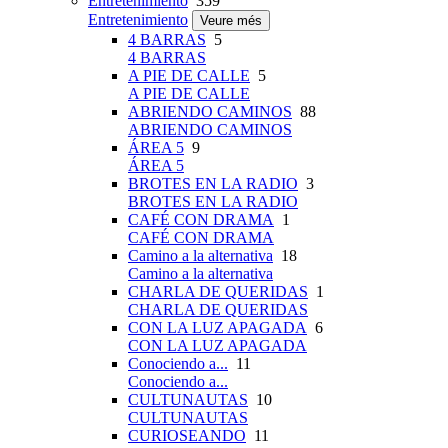
Entretenimiento
359
Entretenimiento
Veure més
4 BARRAS
5
4 BARRAS
A PIE DE CALLE
5
A PIE DE CALLE
ABRIENDO CAMINOS
88
ABRIENDO CAMINOS
ÁREA 5
9
ÁREA 5
BROTES EN LA RADIO
3
BROTES EN LA RADIO
CAFÉ CON DRAMA
1
CAFÉ CON DRAMA
Camino a la alternativa
18
Camino a la alternativa
CHARLA DE QUERIDAS
1
CHARLA DE QUERIDAS
CON LA LUZ APAGADA
6
CON LA LUZ APAGADA
Conociendo a...
11
Conociendo a...
CULTUNAUTAS
10
CULTUNAUTAS
CURIOSEANDO
11