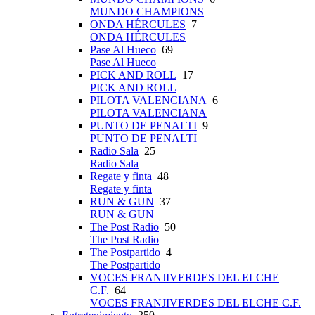
MUNDO CHAMPIONS
ONDA HÉRCULES
7
ONDA HÉRCULES
Pase Al Hueco
69
Pase Al Hueco
PICK AND ROLL
17
PICK AND ROLL
PILOTA VALENCIANA
6
PILOTA VALENCIANA
PUNTO DE PENALTI
9
PUNTO DE PENALTI
Radio Sala
25
Radio Sala
Regate y finta
48
Regate y finta
RUN & GUN
37
RUN & GUN
The Post Radio
50
The Post Radio
The Postpartido
4
The Postpartido
VOCES FRANJIVERDES DEL ELCHE
C.F.
64
VOCES FRANJIVERDES DEL ELCHE C.F.