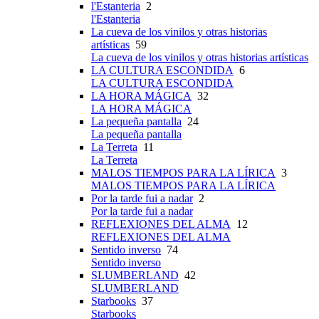
l'Estanteria
2
l'Estanteria
La cueva de los vinilos y otras historias
artísticas
59
La cueva de los vinilos y otras historias artísticas
LA CULTURA ESCONDIDA
6
LA CULTURA ESCONDIDA
LA HORA MÁGICA
32
LA HORA MÁGICA
La pequeña pantalla
24
La pequeña pantalla
La Terreta
11
La Terreta
MALOS TIEMPOS PARA LA LÍRICA
3
MALOS TIEMPOS PARA LA LÍRICA
Por la tarde fui a nadar
2
Por la tarde fui a nadar
REFLEXIONES DEL ALMA
12
REFLEXIONES DEL ALMA
Sentido inverso
74
Sentido inverso
SLUMBERLAND
42
SLUMBERLAND
Starbooks
37
Starbooks