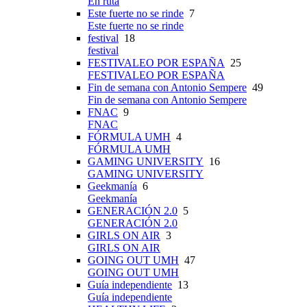
En ruta
Este fuerte no se rinde
7
Este fuerte no se rinde
festival
18
festival
FESTIVALEO POR ESPAÑA
25
FESTIVALEO POR ESPAÑA
Fin de semana con Antonio Sempere
49
Fin de semana con Antonio Sempere
FNAC
9
FNAC
FÓRMULA UMH
4
FÓRMULA UMH
GAMING UNIVERSITY
16
GAMING UNIVERSITY
Geekmanía
6
Geekmanía
GENERACIÓN 2.0
5
GENERACIÓN 2.0
GIRLS ON AIR
3
GIRLS ON AIR
GOING OUT UMH
47
GOING OUT UMH
Guía independiente
13
Guía independiente