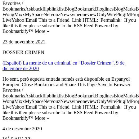
Favorites /
BookmarksAskbackflipblinklistBlogBookmarkBloglinesBlogMarksB
WongMixxMySpaceNetvouzNewsvineoneviewOnlyWirePlugIMPropell
LiveYahoo!Email This to a Friend Link HTML: Permalink: If you
like this then please subscribe to the RSS Feed.Powered by
Bookmarkify™ More »
23 de novembre 2021
DOSSIER CRIMEN
(Español) La mente de un criminal, en “Dossier Crimen”, 9 de
diciembre de 2020
Ho sent, però aquesta entrada només està disponible en Espanyol
Europeu. Close Bookmark and Share This Page Save to Browser
Favorites /
BookmarksAskbackflipblinklistBlogBookmarkBloglinesBlogMarksB
WongMixxMySpaceNetvouzNewsvineoneviewOnlyWirePlugIMPropell
LiveYahoo!Email This to a Friend Link HTML: Permalink: If you
like this then please subscribe to the RSS Feed.Powered by
Bookmarkify™ More »
4 de desembre 2020