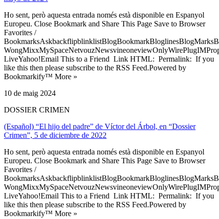
Ho sent, però aquesta entrada només està disponible en Espanyol
Europeu. Close Bookmark and Share This Page Save to Browser
Favorites /
BookmarksAskbackflipblinklistBlogBookmarkBloglinesBlogMarksB
WongMixxMySpaceNetvouzNewsvineoneviewOnlyWirePlugIMPropell
LiveYahoo!Email This to a Friend Link HTML: Permalink: If you
like this then please subscribe to the RSS Feed.Powered by
Bookmarkify™ More »
10 de maig 2024
DOSSIER CRIMEN
(Español) “El hijo del padre” de Víctor del Árbol, en “Dossier
Crimen”, 5 de diciembre de 2022
Ho sent, però aquesta entrada només està disponible en Espanyol
Europeu. Close Bookmark and Share This Page Save to Browser
Favorites /
BookmarksAskbackflipblinklistBlogBookmarkBloglinesBlogMarksB
WongMixxMySpaceNetvouzNewsvineoneviewOnlyWirePlugIMPropell
LiveYahoo!Email This to a Friend Link HTML: Permalink: If you
like this then please subscribe to the RSS Feed.Powered by
Bookmarkify™ More »