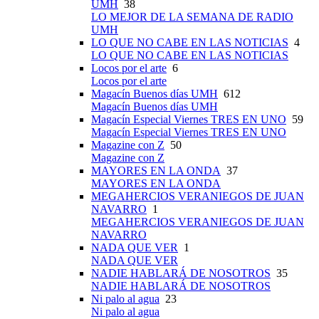
UMH
38
LO MEJOR DE LA SEMANA DE RADIO
UMH
LO QUE NO CABE EN LAS NOTICIAS
4
LO QUE NO CABE EN LAS NOTICIAS
Locos por el arte
6
Locos por el arte
Magacín Buenos días UMH
612
Magacín Buenos días UMH
Magacín Especial Viernes TRES EN UNO
59
Magacín Especial Viernes TRES EN UNO
Magazine con Z
50
Magazine con Z
MAYORES EN LA ONDA
37
MAYORES EN LA ONDA
MEGAHERCIOS VERANIEGOS DE JUAN
NAVARRO
1
MEGAHERCIOS VERANIEGOS DE JUAN
NAVARRO
NADA QUE VER
1
NADA QUE VER
NADIE HABLARÁ DE NOSOTROS
35
NADIE HABLARÁ DE NOSOTROS
Ni palo al agua
23
Ni palo al agua