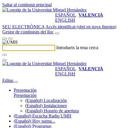
Saltar al contingut principal
ESPAÑOL
VALENCIÀ
ENGLISH
SEU ELECTRÒNICA
Accés identificat (obri en nova finestra)
Gestor de continguts del lloc
Introdueix la teua cerca
ESPAÑOL
VALENCIÀ
ENGLISH
Editar
Presentación
Presentación
(Español) Localización
(Español) Instalaciones
(Español) Horario de apertura
(Español) Escucha Radio UMH
(Español) Hoy suena...
(Español) Programas