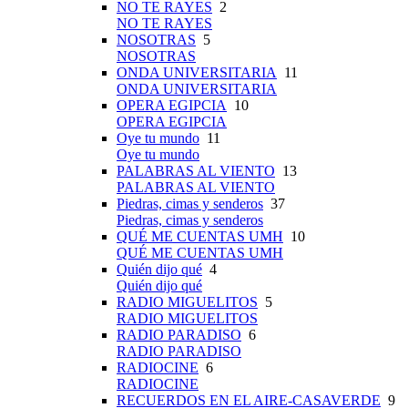
NO TE RAYES
2
NO TE RAYES
NOSOTRAS
5
NOSOTRAS
ONDA UNIVERSITARIA
11
ONDA UNIVERSITARIA
OPERA EGIPCIA
10
OPERA EGIPCIA
Oye tu mundo
11
Oye tu mundo
PALABRAS AL VIENTO
13
PALABRAS AL VIENTO
Piedras, cimas y senderos
37
Piedras, cimas y senderos
QUÉ ME CUENTAS UMH
10
QUÉ ME CUENTAS UMH
Quién dijo qué
4
Quién dijo qué
RADIO MIGUELITOS
5
RADIO MIGUELITOS
RADIO PARADISO
6
RADIO PARADISO
RADIOCINE
6
RADIOCINE
RECUERDOS EN EL AIRE-CASAVERDE
9