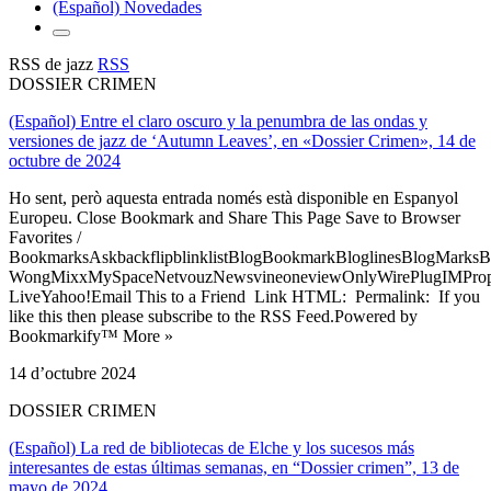
(Español) Novedades
RSS de jazz
RSS
DOSSIER CRIMEN
(Español) Entre el claro oscuro y la penumbra de las ondas y
versiones de jazz de ‘Autumn Leaves’, en «Dossier Crimen», 14 de
octubre de 2024
Ho sent, però aquesta entrada només està disponible en Espanyol
Europeu. Close Bookmark and Share This Page Save to Browser
Favorites /
BookmarksAskbackflipblinklistBlogBookmarkBloglinesBlogMarksB
WongMixxMySpaceNetvouzNewsvineoneviewOnlyWirePlugIMPropell
LiveYahoo!Email This to a Friend Link HTML: Permalink: If you
like this then please subscribe to the RSS Feed.Powered by
Bookmarkify™ More »
14 d’octubre 2024
DOSSIER CRIMEN
(Español) La red de bibliotecas de Elche y los sucesos más
interesantes de estas últimas semanas, en “Dossier crimen”, 13 de
mayo de 2024