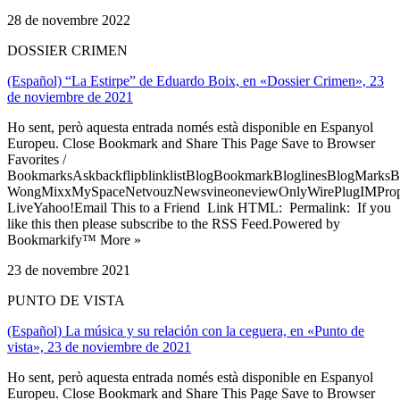
28 de novembre 2022
DOSSIER CRIMEN
(Español) “La Estirpe” de Eduardo Boix, en «Dossier Crimen», 23
de noviembre de 2021
Ho sent, però aquesta entrada només està disponible en Espanyol
Europeu. Close Bookmark and Share This Page Save to Browser
Favorites /
BookmarksAskbackflipblinklistBlogBookmarkBloglinesBlogMarksB
WongMixxMySpaceNetvouzNewsvineoneviewOnlyWirePlugIMPropell
LiveYahoo!Email This to a Friend Link HTML: Permalink: If you
like this then please subscribe to the RSS Feed.Powered by
Bookmarkify™ More »
23 de novembre 2021
PUNTO DE VISTA
(Español) La música y su relación con la ceguera, en «Punto de
vista», 23 de noviembre de 2021
Ho sent, però aquesta entrada només està disponible en Espanyol
Europeu. Close Bookmark and Share This Page Save to Browser