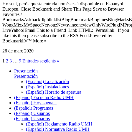
Ho sent, però aquesta entrada només està disponible en Espanyol
Europeu. Close Bookmark and Share This Page Save to Browser
Favorites /
BookmarksAskbackflipblinklistBlogBookmarkBloglinesBlogMarksB
WongMixxMySpaceNetvouzNewsvineoneviewOnlyWirePlugIMPropell
LiveYahoo!Email This to a Friend Link HTML: Permalink: If you
like this then please subscribe to the RSS Feed.Powered by
Bookmarkify™ More »
26 de març 2020
1
2
3
…
9
Entrades següents »
Presentación
Presentación
(Español) Localización
(Español) Instalaciones
(Español) Horario de apertura
(Español) Escucha Radio UMH
(Español) Hoy suena...
(Español) Programas
(Español) Usuarios
(Español) Usuarios
(Español) Reglamento Radio UMH
(Español) Normativa Radio UMH