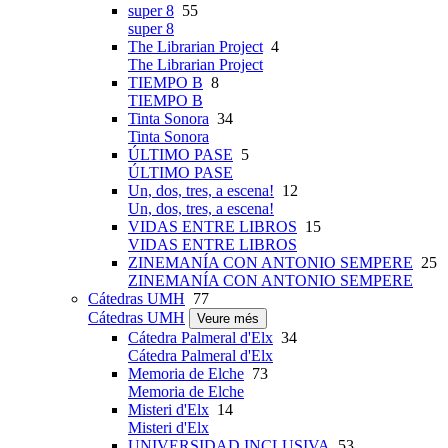
super 8
55
super 8
The Librarian Project
4
The Librarian Project
TIEMPO B
8
TIEMPO B
Tinta Sonora
34
Tinta Sonora
ÚLTIMO PASE
5
ÚLTIMO PASE
Un, dos, tres, a escena!
12
Un, dos, tres, a escena!
VIDAS ENTRE LIBROS
15
VIDAS ENTRE LIBROS
ZINEMANÍA CON ANTONIO SEMPERE
25
ZINEMANÍA CON ANTONIO SEMPERE
Cátedras UMH
77
Cátedras UMH
Veure més
Cátedra Palmeral d'Elx
34
Cátedra Palmeral d'Elx
Memoria de Elche
73
Memoria de Elche
Misteri d'Elx
14
Misteri d'Elx
UNIVERSIDAD INCLUSIVA
53