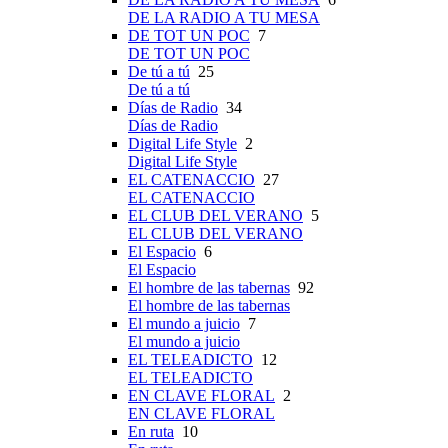
DE LA RADIO A TU MESA
DE TOT UN POC
7
DE TOT UN POC
De tú a tú
25
De tú a tú
Días de Radio
34
Días de Radio
Digital Life Style
2
Digital Life Style
EL CATENACCIO
27
EL CATENACCIO
EL CLUB DEL VERANO
5
EL CLUB DEL VERANO
El Espacio
6
El Espacio
El hombre de las tabernas
92
El hombre de las tabernas
El mundo a juicio
7
El mundo a juicio
EL TELEADICTO
12
EL TELEADICTO
EN CLAVE FLORAL
2
EN CLAVE FLORAL
En ruta
10