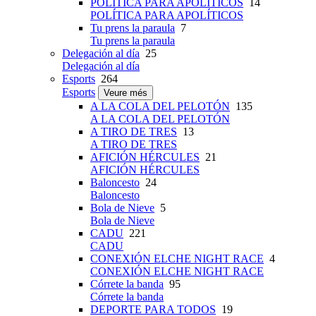
POLÍTICA PARA APOLÍTICOS
14
POLÍTICA PARA APOLÍTICOS
Tu prens la paraula
7
Tu prens la paraula
Delegación al día
25
Delegación al día
Esports
264
Esports
Veure més
A LA COLA DEL PELOTÓN
135
A LA COLA DEL PELOTÓN
A TIRO DE TRES
13
A TIRO DE TRES
AFICIÓN HÉRCULES
21
AFICIÓN HÉRCULES
Baloncesto
24
Baloncesto
Bola de Nieve
5
Bola de Nieve
CADU
221
CADU
CONEXIÓN ELCHE NIGHT RACE
4
CONEXIÓN ELCHE NIGHT RACE
Córrete la banda
95
Córrete la banda
DEPORTE PARA TODOS
19