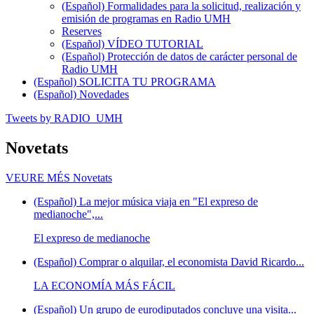
(Español) Formalidades para la solicitud, realización y
emisión de programas en Radio UMH
Reserves
(Español) VÍDEO TUTORIAL
(Español) Protección de datos de carácter personal de
Radio UMH
(Español) SOLICITA TU PROGRAMA
(Español) Novedades
Tweets by RADIO_UMH
Novetats
VEURE MÉS
Novetats
(Español) La mejor música viaja en "El expreso de
medianoche",...
El expreso de medianoche
(Español) Comprar o alquilar, el economista David Ricardo...
LA ECONOMÍA MÁS FÁCIL
(Español) Un grupo de eurodiputados concluye una visita...