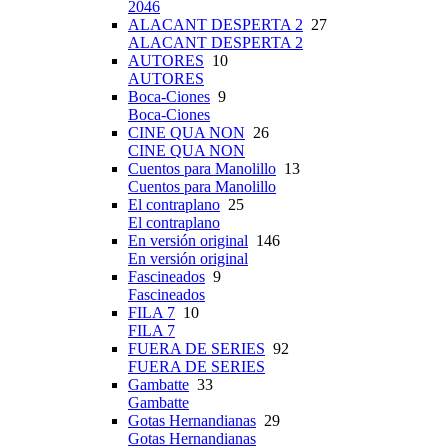
2046
ALACANT DESPERTA 2
27
ALACANT DESPERTA 2
AUTORES
10
AUTORES
Boca-Ciones
9
Boca-Ciones
CINE QUA NON
26
CINE QUA NON
Cuentos para Manolillo
13
Cuentos para Manolillo
El contraplano
25
El contraplano
En versión original
146
En versión original
Fascineados
9
Fascineados
FILA 7
10
FILA 7
FUERA DE SERIES
92
FUERA DE SERIES
Gambatte
33
Gambatte
Gotas Hernandianas
29
Gotas Hernandianas