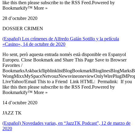
like this then please subscribe to the RSS Feed.Powered by
Bookmarkify™ More »
28 d’octubre 2020
DOSSIER CRIMEN
(Español) Los crímenes de Alfredo Galán Sotillo y la película
«Casino», 14 de octubre de 2020
Ho sent, però aquesta entrada només està disponible en Espanyol
Europeu. Close Bookmark and Share This Page Save to Browser
Favorites /
BookmarksAskbackflipblinklistBlogBookmarkBloglinesBlogMarksB
WongMixxMySpaceNetvouzNewsvineoneviewOnlyWirePlugIMPropell
LiveYahoo!Email This to a Friend Link HTML: Permalink: If you
like this then please subscribe to the RSS Feed.Powered by
Bookmarkify™ More »
14 d’octubre 2020
JAZZ TK
(Español) Novedades varias, en “JazzTK Podcast”, 12 de marzo de
2020