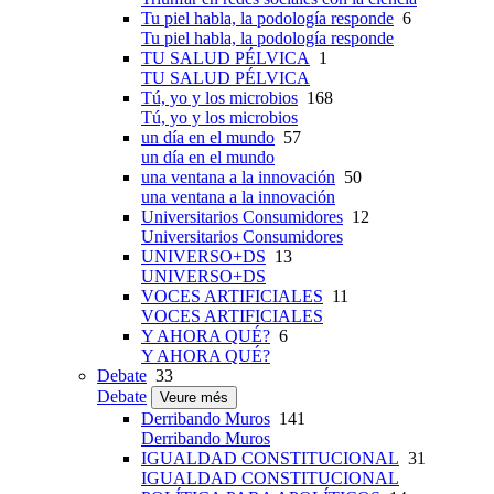
Tu piel habla, la podología responde
6
Tu piel habla, la podología responde
TU SALUD PÉLVICA
1
TU SALUD PÉLVICA
Tú, yo y los microbios
168
Tú, yo y los microbios
un día en el mundo
57
un día en el mundo
una ventana a la innovación
50
una ventana a la innovación
Universitarios Consumidores
12
Universitarios Consumidores
UNIVERSO+DS
13
UNIVERSO+DS
VOCES ARTIFICIALES
11
VOCES ARTIFICIALES
Y AHORA QUÉ?
6
Y AHORA QUÉ?
Debate
33
Debate
Veure més
Derribando Muros
141
Derribando Muros
IGUALDAD CONSTITUCIONAL
31
IGUALDAD CONSTITUCIONAL