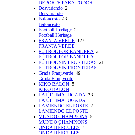
DEPORTE PARA TODOS
Desvariando
2
Desvariando
Baloncesto
43
Baloncesto
Football Heritage
2
Football Heritage
FRANJA VERDE
127
FRANJA VERDE
FÚTBOL POR BANDERA
2
FÚTBOL POR BANDERA
FÚTBOL SIN FRONTERAS
21
FÚTBOL SIN FRONTERAS
Grada Franjiverde
49
Grada Franjiverde
KIKO BALÓN
5
KIKO BALÓN
LA ÚLTIMA JUGADA
23
LA ÚLTIMA JUGADA
LAMIENDO EL POSTE
2
LAMIENDO EL POSTE
MUNDO CHAMPIONS
6
MUNDO CHAMPIONS
ONDA HÉRCULES
7
ONDA HÉRCULES