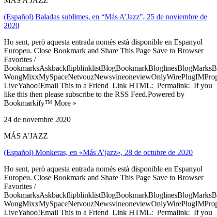
MÁS A'JAZZ
(Español) Baladas sublimes, en “Más A’Jazz”, 25 de noviembre de
2020
Ho sent, però aquesta entrada només està disponible en Espanyol
Europeu. Close Bookmark and Share This Page Save to Browser
Favorites /
BookmarksAskbackflipblinklistBlogBookmarkBloglinesBlogMarksB
WongMixxMySpaceNetvouzNewsvineoneviewOnlyWirePlugIMPropell
LiveYahoo!Email This to a Friend Link HTML: Permalink: If you
like this then please subscribe to the RSS Feed.Powered by
Bookmarkify™ More »
24 de novembre 2020
MÁS A'JAZZ
(Español) Monkeras, en «Más A’jazz», 28 de octubre de 2020
Ho sent, però aquesta entrada només està disponible en Espanyol
Europeu. Close Bookmark and Share This Page Save to Browser
Favorites /
BookmarksAskbackflipblinklistBlogBookmarkBloglinesBlogMarksB
WongMixxMySpaceNetvouzNewsvineoneviewOnlyWirePlugIMPropell
LiveYahoo!Email This to a Friend Link HTML: Permalink: If you