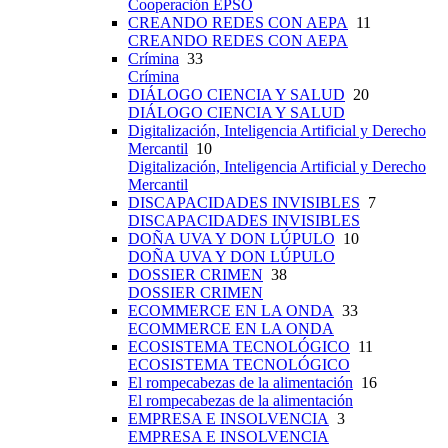
Cooperación EPSO
CREANDO REDES CON AEPA
11
CREANDO REDES CON AEPA
Crímina
33
Crímina
DIÁLOGO CIENCIA Y SALUD
20
DIÁLOGO CIENCIA Y SALUD
Digitalización, Inteligencia Artificial y Derecho
Mercantil
10
Digitalización, Inteligencia Artificial y Derecho
Mercantil
DISCAPACIDADES INVISIBLES
7
DISCAPACIDADES INVISIBLES
DOÑA UVA Y DON LÚPULO
10
DOÑA UVA Y DON LÚPULO
DOSSIER CRIMEN
38
DOSSIER CRIMEN
ECOMMERCE EN LA ONDA
33
ECOMMERCE EN LA ONDA
ECOSISTEMA TECNOLÓGICO
11
ECOSISTEMA TECNOLÓGICO
El rompecabezas de la alimentación
16
El rompecabezas de la alimentación
EMPRESA E INSOLVENCIA
3
EMPRESA E INSOLVENCIA