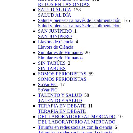
RETOS EN LAS ONDAS
SALUD AL DÍA
158
SALUD AL DÍA
Salud y bienestar a través de la alimentación
175
Salud y bienestar a través de la alimentación
SAN JUNÍPERO
1
SAN JUNÍPERO
Llavors de Ciència
4
Llavors de Ciència
Simular es de Humanos
20
Simular es de Humanos
SIN TABÚES
2
SIN TABÚES
SOMOS PERIODISTAS
59
SOMOS PERIODISTAS
SoVanFiC
17
SoVanFiC
TALENTO Y SALUD
58
TALENTO Y SALUD
TERAPIA EN DEBATE
11
TERAPIA EN DEBATE
DEL LABORATORIO AL MERCADO
10
DEL LABORATORIO AL MERCADO
Triunfar en redes sociales con la ciencia
6
Triunfar en redes sociales con la ciencia