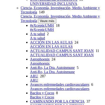
UNIVERSIDAD INCLUSIVA
Ciencia, Economía, Investigación, Medio Ambiente y
Tecnología
149
Ciencia, Economía, Investigación, Medio Ambiente y
Tecnología
Veure més
#eXcepticUMH
18
#eXcepticUMH
A tu salud
2
A tu salud
ACCIÓN EN LAS AULAS
24
ACCIÓN EN LAS AULAS
ACTUALIDAD CAMPUS SANT JOAN
11
ACTUALIDAD CAMPUS SANT JOAN
Agrophoenix
24
Agrophoenix
Anti-Ro, La Dra. Autoinmune
5
Anti-Ro, La Dra. Autoinmune
ARU
287
ARU
Avances enfermedades cardiovasculares
6
Avances enfermedades cardiovasculares
Bacilos y Cocos
8
Bacilos y Cocos
CAMINANDO POR LA CIENCIA
37