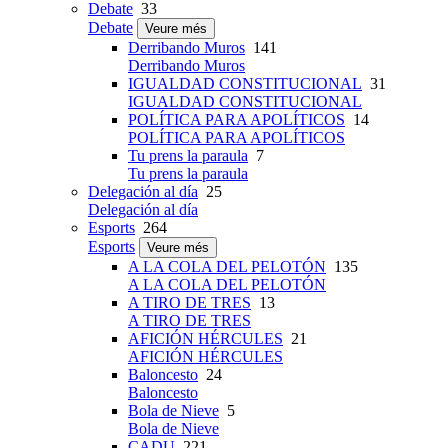
Debate
33
Debate
Veure més
Derribando Muros
141
Derribando Muros
IGUALDAD CONSTITUCIONAL
31
IGUALDAD CONSTITUCIONAL
POLÍTICA PARA APOLÍTICOS
14
POLÍTICA PARA APOLÍTICOS
Tu prens la paraula
7
Tu prens la paraula
Delegación al día
25
Delegación al día
Esports
264
Esports
Veure més
A LA COLA DEL PELOTÓN
135
A LA COLA DEL PELOTÓN
A TIRO DE TRES
13
A TIRO DE TRES
AFICIÓN HÉRCULES
21
AFICIÓN HÉRCULES
Baloncesto
24
Baloncesto
Bola de Nieve
5
Bola de Nieve
CADU
221