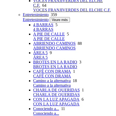
VOCES FRANJIVERDES DEL ELCHE
C.F.
64
VOCES FRANJIVERDES DEL ELCHE C.F.
Entretenimiento
359
Entretenimiento
Veure més
4 BARRAS
5
4 BARRAS
A PIE DE CALLE
5
A PIE DE CALLE
ABRIENDO CAMINOS
88
ABRIENDO CAMINOS
ÁREA 5
9
ÁREA 5
BROTES EN LA RADIO
3
BROTES EN LA RADIO
CAFÉ CON DRAMA
1
CAFÉ CON DRAMA
Camino a la alternativa
18
Camino a la alternativa
CHARLA DE QUERIDAS
1
CHARLA DE QUERIDAS
CON LA LUZ APAGADA
6
CON LA LUZ APAGADA
Conociendo a...
11
Conociendo a...