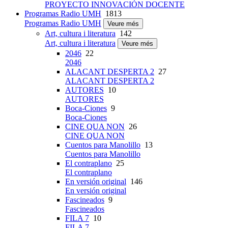
PROYECTO INNOVACIÓN DOCENTE
Programas Radio UMH
1813
Programas Radio UMH
Veure més
Art, cultura i literatura
142
Art, cultura i literatura
Veure més
2046
22
2046
ALACANT DESPERTA 2
27
ALACANT DESPERTA 2
AUTORES
10
AUTORES
Boca-Ciones
9
Boca-Ciones
CINE QUA NON
26
CINE QUA NON
Cuentos para Manolillo
13
Cuentos para Manolillo
El contraplano
25
El contraplano
En versión original
146
En versión original
Fascineados
9
Fascineados
FILA 7
10
FILA 7