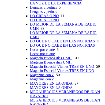
LA VOZ DE LA EXPERIENCIA
Lenguas viperinas
5
Lenguas viperinas
LO CREAS O NO
11
LO CREAS O NO
LO MEJOR DE LA SEMANA DE RADIO
UMH
38
LO MEJOR DE LA SEMANA DE RADIO
UMH
LO QUE NO CABE EN LAS NOTICIAS
4
LO QUE NO CABE EN LAS NOTICIAS
Locos por el arte
6
Locos por el arte
Magacín Buenos días UMH
612
Magacín Buenos días UMH
Magacín Especial Viernes TRES EN UNO
59
Magacín Especial Viernes TRES EN UNO
Magazine con Z
50
Magazine con Z
MAYORES EN LA ONDA
37
MAYORES EN LA ONDA
MEGAHERCIOS VERANIEGOS DE JUAN
NAVARRO
1
MEGAHERCIOS VERANIEGOS DE JUAN
NAVARRO