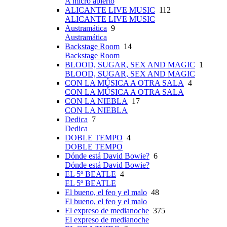
A micro abierto
ALICANTE LIVE MUSIC
112
ALICANTE LIVE MUSIC
Austramática
9
Austramática
Backstage Room
14
Backstage Room
BLOOD, SUGAR, SEX AND MAGIC
1
BLOOD, SUGAR, SEX AND MAGIC
CON LA MÚSICA A OTRA SALA
4
CON LA MÚSICA A OTRA SALA
CON LA NIEBLA
17
CON LA NIEBLA
Dedica
7
Dedica
DOBLE TEMPO
4
DOBLE TEMPO
Dónde está David Bowie?
6
Dónde está David Bowie?
EL 5º BEATLE
4
EL 5º BEATLE
El bueno, el feo y el malo
48
El bueno, el feo y el malo
El expreso de medianoche
375
El expreso de medianoche