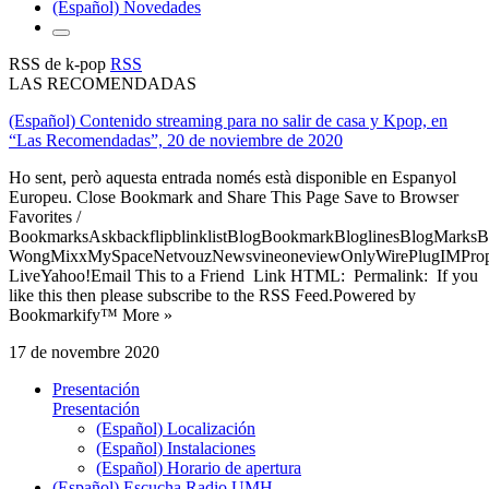
(Español) Novedades
RSS de k-pop
RSS
LAS RECOMENDADAS
(Español) Contenido streaming para no salir de casa y Kpop, en
“Las Recomendadas”, 20 de noviembre de 2020
Ho sent, però aquesta entrada només està disponible en Espanyol
Europeu. Close Bookmark and Share This Page Save to Browser
Favorites /
BookmarksAskbackflipblinklistBlogBookmarkBloglinesBlogMarksB
WongMixxMySpaceNetvouzNewsvineoneviewOnlyWirePlugIMPropell
LiveYahoo!Email This to a Friend Link HTML: Permalink: If you
like this then please subscribe to the RSS Feed.Powered by
Bookmarkify™ More »
17 de novembre 2020
Presentación
Presentación
(Español) Localización
(Español) Instalaciones
(Español) Horario de apertura
(Español) Escucha Radio UMH