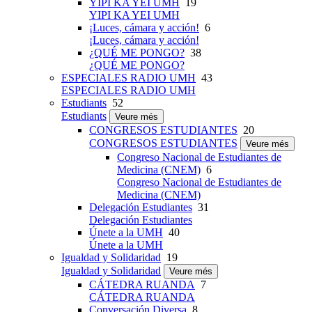
YIPI KA YEI UMH
19
YIPI KA YEI UMH
¡Luces, cámara y acción!
6
¡Luces, cámara y acción!
¿QUÉ ME PONGO?
38
¿QUÉ ME PONGO?
ESPECIALES RADIO UMH
43
ESPECIALES RADIO UMH
Estudiants
52
Estudiants
Veure més
CONGRESOS ESTUDIANTES
20
CONGRESOS ESTUDIANTES
Veure més
Congreso Nacional de Estudiantes de
Medicina (CNEM)
6
Congreso Nacional de Estudiantes de
Medicina (CNEM)
Delegación Estudiantes
31
Delegación Estudiantes
Únete a la UMH
40
Únete a la UMH
Igualdad y Solidaridad
19
Igualdad y Solidaridad
Veure més
CÁTEDRA RUANDA
7
CÁTEDRA RUANDA
Conversación Diversa
8