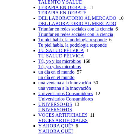
TALENTO Y SALUD
TERAPIA EN DEBATE
11
TERAPIA EN DEBATE
DEL LABORATORIO AL MERCADO
10
DEL LABORATORIO AL MERCADO
Triunfar en redes sociales con la ciencia
6
Triunfar en redes sociales con la ciencia
Tu piel habla, la podología responde
6
Tu piel habla, la podología responde
TU SALUD PÉLVICA
1
TU SALUD PÉLVICA
Tú, yo y los microbios
168
Tú, yo y los microbios
un día en el mundo
57
un día en el mundo
una ventana a la innovación
50
una ventana a la innovación
Universitarios Consumidores
12
Universitarios Consumidores
UNIVERSO+DS
13
UNIVERSO+DS
VOCES ARTIFICIALES
11
VOCES ARTIFICIALES
Y AHORA QUÉ?
6
Y AHORA QUÉ?