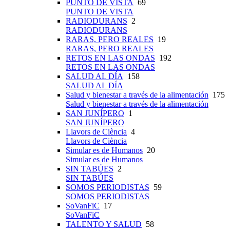
PUNTO DE VISTA
69
PUNTO DE VISTA
RADIODURANS
2
RADIODURANS
RARAS, PERO REALES
19
RARAS, PERO REALES
RETOS EN LAS ONDAS
192
RETOS EN LAS ONDAS
SALUD AL DÍA
158
SALUD AL DÍA
Salud y bienestar a través de la alimentación
175
Salud y bienestar a través de la alimentación
SAN JUNÍPERO
1
SAN JUNÍPERO
Llavors de Ciència
4
Llavors de Ciència
Simular es de Humanos
20
Simular es de Humanos
SIN TABÚES
2
SIN TABÚES
SOMOS PERIODISTAS
59
SOMOS PERIODISTAS
SoVanFiC
17
SoVanFiC
TALENTO Y SALUD
58