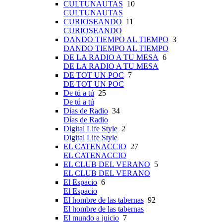
CULTUNAUTAS
10
CULTUNAUTAS
CURIOSEANDO
11
CURIOSEANDO
DANDO TIEMPO AL TIEMPO
3
DANDO TIEMPO AL TIEMPO
DE LA RADIO A TU MESA
6
DE LA RADIO A TU MESA
DE TOT UN POC
7
DE TOT UN POC
De tú a tú
25
De tú a tú
Días de Radio
34
Días de Radio
Digital Life Style
2
Digital Life Style
EL CATENACCIO
27
EL CATENACCIO
EL CLUB DEL VERANO
5
EL CLUB DEL VERANO
El Espacio
6
El Espacio
El hombre de las tabernas
92
El hombre de las tabernas
El mundo a juicio
7