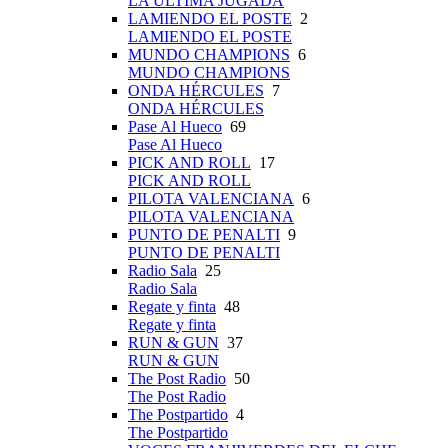
LA ÚLTIMA JUGADA
LAMIENDO EL POSTE
2
LAMIENDO EL POSTE
MUNDO CHAMPIONS
6
MUNDO CHAMPIONS
ONDA HÉRCULES
7
ONDA HÉRCULES
Pase Al Hueco
69
Pase Al Hueco
PICK AND ROLL
17
PICK AND ROLL
PILOTA VALENCIANA
6
PILOTA VALENCIANA
PUNTO DE PENALTI
9
PUNTO DE PENALTI
Radio Sala
25
Radio Sala
Regate y finta
48
Regate y finta
RUN & GUN
37
RUN & GUN
The Post Radio
50
The Post Radio
The Postpartido
4
The Postpartido