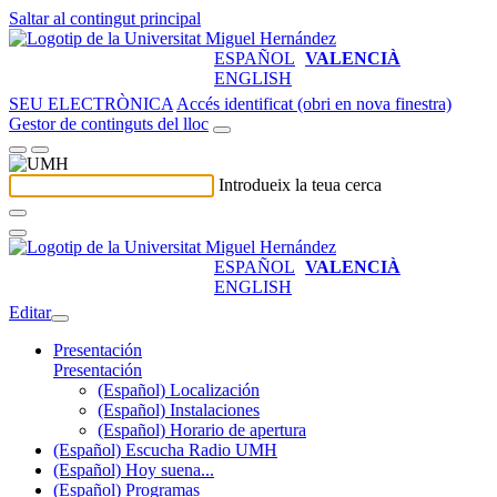
Saltar al contingut principal
ESPAÑOL
VALENCIÀ
ENGLISH
SEU ELECTRÒNICA
Accés identificat (obri en nova finestra)
Gestor de continguts del lloc
Introdueix la teua cerca
ESPAÑOL
VALENCIÀ
ENGLISH
Editar
Presentación
Presentación
(Español) Localización
(Español) Instalaciones
(Español) Horario de apertura
(Español) Escucha Radio UMH
(Español) Hoy suena...
(Español) Programas