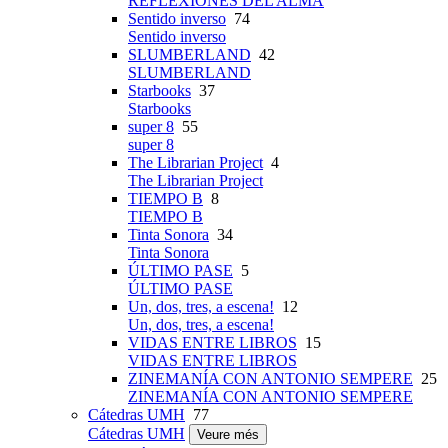
REFLEXIONES DEL ALMA
Sentido inverso
74
Sentido inverso
SLUMBERLAND
42
SLUMBERLAND
Starbooks
37
Starbooks
super 8
55
super 8
The Librarian Project
4
The Librarian Project
TIEMPO B
8
TIEMPO B
Tinta Sonora
34
Tinta Sonora
ÚLTIMO PASE
5
ÚLTIMO PASE
Un, dos, tres, a escena!
12
Un, dos, tres, a escena!
VIDAS ENTRE LIBROS
15
VIDAS ENTRE LIBROS
ZINEMANÍA CON ANTONIO SEMPERE
25
ZINEMANÍA CON ANTONIO SEMPERE
Cátedras UMH
77
Cátedras UMH
Veure més