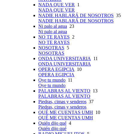
NADA QUE VER
1
NADA QUE VER
NADIE HABLARÁ DE NOSOTROS
35
NADIE HABLARÁ DE NOSOTROS
Ni palo al agua
23
Ni palo al agua
NO TE RAYES
2
NO TE RAYES
NOSOTRAS
5
NOSOTRAS
ONDA UNIVERSITARIA
11
ONDA UNIVERSITARIA
OPERA EGIPCIA
10
OPERA EGIPCIA
Oye tu mundo
11
Oye tu mundo
PALABRAS AL VIENTO
13
PALABRAS AL VIENTO
Piedras, cimas y senderos
37
Piedras, cimas y senderos
QUÉ ME CUENTAS UMH
10
QUÉ ME CUENTAS UMH
Quién dijo qué
4
Quién dijo qué
RADIO MIGUELITOS
5