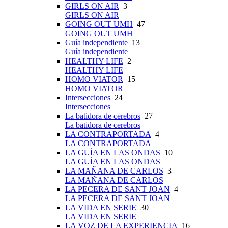
GIRLS ON AIR
3
GIRLS ON AIR
GOING OUT UMH
47
GOING OUT UMH
Guía independiente
13
Guía independiente
HEALTHY LIFE
2
HEALTHY LIFE
HOMO VIATOR
15
HOMO VIATOR
Intersecciones
24
Intersecciones
La batidora de cerebros
27
La batidora de cerebros
LA CONTRAPORTADA
4
LA CONTRAPORTADA
LA GUÍA EN LAS ONDAS
10
LA GUÍA EN LAS ONDAS
LA MAÑANA DE CARLOS
3
LA MAÑANA DE CARLOS
LA PECERA DE SANT JOAN
4
LA PECERA DE SANT JOAN
LA VIDA EN SERIE
30
LA VIDA EN SERIE
LA VOZ DE LA EXPERIENCIA
16