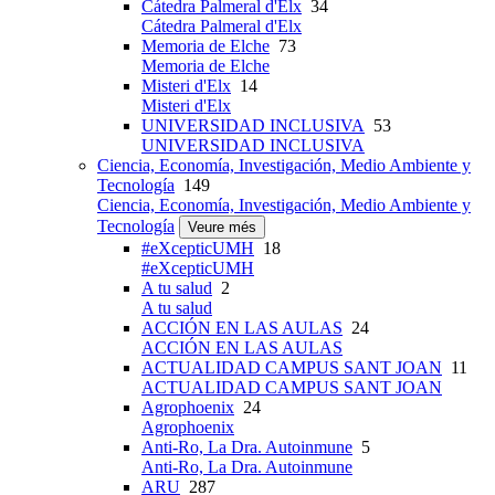
Cátedra Palmeral d'Elx
34
Cátedra Palmeral d'Elx
Memoria de Elche
73
Memoria de Elche
Misteri d'Elx
14
Misteri d'Elx
UNIVERSIDAD INCLUSIVA
53
UNIVERSIDAD INCLUSIVA
Ciencia, Economía, Investigación, Medio Ambiente y
Tecnología
149
Ciencia, Economía, Investigación, Medio Ambiente y
Tecnología
Veure més
#eXcepticUMH
18
#eXcepticUMH
A tu salud
2
A tu salud
ACCIÓN EN LAS AULAS
24
ACCIÓN EN LAS AULAS
ACTUALIDAD CAMPUS SANT JOAN
11
ACTUALIDAD CAMPUS SANT JOAN
Agrophoenix
24
Agrophoenix
Anti-Ro, La Dra. Autoinmune
5
Anti-Ro, La Dra. Autoinmune
ARU
287