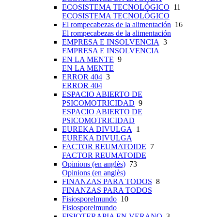
ECOSISTEMA TECNOLÓGICO
11
ECOSISTEMA TECNOLÓGICO
El rompecabezas de la alimentación
16
El rompecabezas de la alimentación
EMPRESA E INSOLVENCIA
3
EMPRESA E INSOLVENCIA
EN LA MENTE
9
EN LA MENTE
ERROR 404
3
ERROR 404
ESPACIO ABIERTO DE
PSICOMOTRICIDAD
9
ESPACIO ABIERTO DE
PSICOMOTRICIDAD
EUREKA DIVULGA
1
EUREKA DIVULGA
FACTOR REUMATOIDE
7
FACTOR REUMATOIDE
Opinions (en anglès)
73
Opinions (en anglès)
FINANZAS PARA TODOS
8
FINANZAS PARA TODOS
Fisiosporelmundo
10
Fisiosporelmundo
FISIOTERAPIA EN VERANO
3