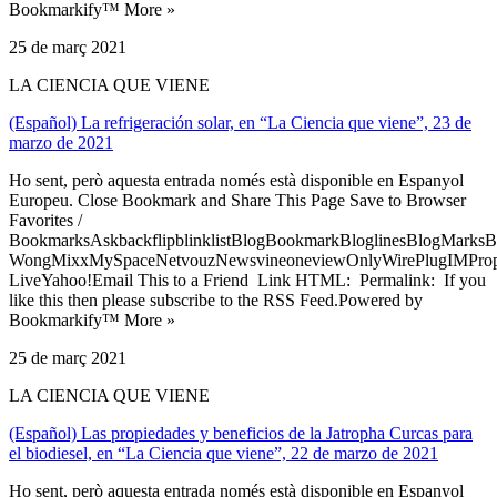
Bookmarkify™ More »
25 de març 2021
LA CIENCIA QUE VIENE
(Español) La refrigeración solar, en “La Ciencia que viene”, 23 de
marzo de 2021
Ho sent, però aquesta entrada només està disponible en Espanyol
Europeu. Close Bookmark and Share This Page Save to Browser
Favorites /
BookmarksAskbackflipblinklistBlogBookmarkBloglinesBlogMarksB
WongMixxMySpaceNetvouzNewsvineoneviewOnlyWirePlugIMPropell
LiveYahoo!Email This to a Friend Link HTML: Permalink: If you
like this then please subscribe to the RSS Feed.Powered by
Bookmarkify™ More »
25 de març 2021
LA CIENCIA QUE VIENE
(Español) Las propiedades y beneficios de la Jatropha Curcas para
el biodiesel, en “La Ciencia que viene”, 22 de marzo de 2021
Ho sent, però aquesta entrada només està disponible en Espanyol