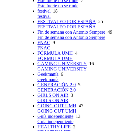
Este fuerte no se rinde
7
Este fuerte no se rinde
festival
18
festival
FESTIVALEO POR ESPAÑA
25
FESTIVALEO POR ESPAÑA
Fin de semana con Antonio Sempere
49
Fin de semana con Antonio Sempere
FNAC
9
FNAC
FÓRMULA UMH
4
FÓRMULA UMH
GAMING UNIVERSITY
16
GAMING UNIVERSITY
Geekmanía
6
Geekmanía
GENERACIÓN 2.0
5
GENERACIÓN 2.0
GIRLS ON AIR
3
GIRLS ON AIR
GOING OUT UMH
47
GOING OUT UMH
Guía independiente
13
Guía independiente
HEALTHY LIFE
2