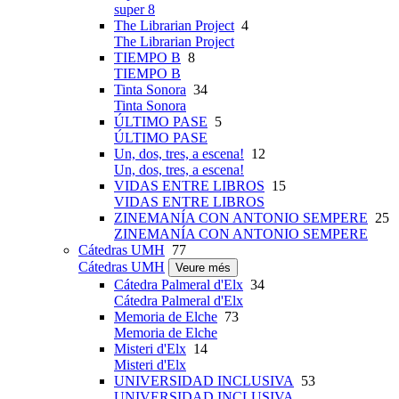
super 8
The Librarian Project
4
The Librarian Project
TIEMPO B
8
TIEMPO B
Tinta Sonora
34
Tinta Sonora
ÚLTIMO PASE
5
ÚLTIMO PASE
Un, dos, tres, a escena!
12
Un, dos, tres, a escena!
VIDAS ENTRE LIBROS
15
VIDAS ENTRE LIBROS
ZINEMANÍA CON ANTONIO SEMPERE
25
ZINEMANÍA CON ANTONIO SEMPERE
Cátedras UMH
77
Cátedras UMH
Veure més
Cátedra Palmeral d'Elx
34
Cátedra Palmeral d'Elx
Memoria de Elche
73
Memoria de Elche
Misteri d'Elx
14
Misteri d'Elx
UNIVERSIDAD INCLUSIVA
53
UNIVERSIDAD INCLUSIVA