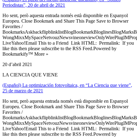
Periodistas”, 20 de abril de 2021
Ho sent, però aquesta entrada només està disponible en Espanyol
Europeu. Close Bookmark and Share This Page Save to Browser
Favorites /
BookmarksAskbackflipblinklistBlogBookmarkBloglinesBlogMarksB
WongMixxMySpaceNetvouzNewsvineoneviewOnlyWirePlugIMPropell
LiveYahoo!Email This to a Friend Link HTML: Permalink: If you
like this then please subscribe to the RSS Feed.Powered by
Bookmarkify™ More »
20 d’abril 2021
LA CIENCIA QUE VIENE
(Español) La optimización fotovoltaica, en “La Ciencia que viene”,
25 de marzo de 2021
Ho sent, però aquesta entrada només està disponible en Espanyol
Europeu. Close Bookmark and Share This Page Save to Browser
Favorites /
BookmarksAskbackflipblinklistBlogBookmarkBloglinesBlogMarksB
WongMixxMySpaceNetvouzNewsvineoneviewOnlyWirePlugIMPropell
LiveYahoo!Email This to a Friend Link HTML: Permalink: If you
like this then please subscribe to the RSS Feed.Powered by