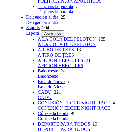
POLÍTICA PARA APOLÍTICOS
Tu prens la paraula
7
Tu prens la paraula
Delegación al día
25
Delegación al día
Esports
264
Esports
Veure més
A LA COLA DEL PELOTÓN
135
A LA COLA DEL PELOTÓN
A TIRO DE TRES
13
A TIRO DE TRES
AFICIÓN HÉRCULES
21
AFICIÓN HÉRCULES
Baloncesto
24
Baloncesto
Bola de Nieve
5
Bola de Nieve
CADU
221
CADU
CONEXIÓN ELCHE NIGHT RACE
4
CONEXIÓN ELCHE NIGHT RACE
Córrete la banda
95
Córrete la banda
DEPORTE PARA TODOS
19
DEPORTE PARA TODOS