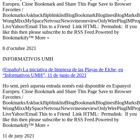
Europeu. Close Bookmark and Share This Page Save to Browser
Favorites /
BookmarksAskbackflipblinklistBlogBookmarkBloglinesBlogMarksB
WongMixxMySpaceNetvouzNewsvineoneviewOnlyWirePlugIMPropell
LiveYahoo!Email This to a Friend Link HTML: Permalink: If you
like this then please subscribe to the RSS Feed.Powered by
Bookmarkify™ More »
8 d’octubre 2021
INFORMATIVOS UMH
(Español) La iniciativa de limpieza de las Playas de Elche, en
“Informativos UMH”, 11 de junio de 2021
Ho sent, però aquesta entrada només està disponible en Espanyol
Europeu. Close Bookmark and Share This Page Save to Browser
Favorites /
BookmarksAskbackflipblinklistBlogBookmarkBloglinesBlogMarksB
WongMixxMySpaceNetvouzNewsvineoneviewOnlyWirePlugIMPropell
LiveYahoo!Email This to a Friend Link HTML: Permalink: If you
like this then please subscribe to the RSS Feed.Powered by
Bookmarkify™ More »
11 de juny 2021