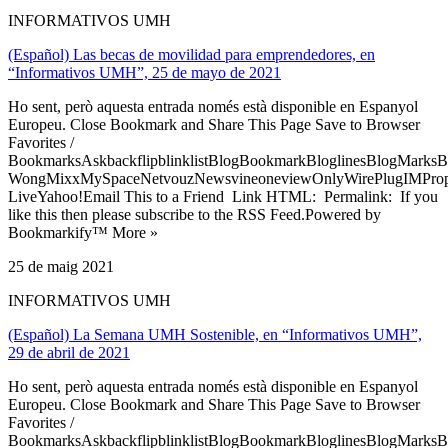
INFORMATIVOS UMH
(Español) Las becas de movilidad para emprendedores, en
“Informativos UMH”, 25 de mayo de 2021
Ho sent, però aquesta entrada només està disponible en Espanyol
Europeu. Close Bookmark and Share This Page Save to Browser
Favorites /
BookmarksAskbackflipblinklistBlogBookmarkBloglinesBlogMarksB
WongMixxMySpaceNetvouzNewsvineoneviewOnlyWirePlugIMPropell
LiveYahoo!Email This to a Friend Link HTML: Permalink: If you
like this then please subscribe to the RSS Feed.Powered by
Bookmarkify™ More »
25 de maig 2021
INFORMATIVOS UMH
(Español) La Semana UMH Sostenible, en “Informativos UMH”,
29 de abril de 2021
Ho sent, però aquesta entrada només està disponible en Espanyol
Europeu. Close Bookmark and Share This Page Save to Browser
Favorites /
BookmarksAskbackflipblinklistBlogBookmarkBloglinesBlogMarksB