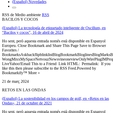
(Español) Novedades
RSS de Medio ambiente
RSS
BACILOS Y COCOS
(Español) La tecnología de etiquetado inteligente de Oscillum, en
“Bacilos y cocos”, 16 de abril de 2024
Ho sent, però aquesta entrada només està disponible en Espanyol
Europeu. Close Bookmark and Share This Page Save to Browser
Favorites /
BookmarksAskbackflipblinklistBlogBookmarkBloglinesBlogMarksB
WongMixxMySpaceNetvouzNewsvineoneviewOnlyWirePlugIMPropell
LiveYahoo!Email This to a Friend Link HTML: Permalink: If you
like this then please subscribe to the RSS Feed.Powered by
Bookmarkify™ More »
21 de març 2024
RETOS EN LAS ONDAS
(Español) La sostenibilidad en los campos de golf, en «Retos en las
Ondas», 21 de octubre de 2021
Ho sent, però aquesta entrada només està disponible en Espanyol