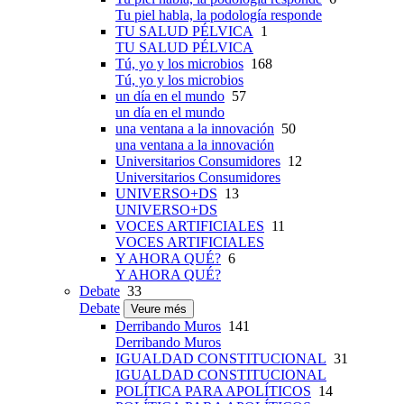
Tu piel habla, la podología responde
TU SALUD PÉLVICA
1
TU SALUD PÉLVICA
Tú, yo y los microbios
168
Tú, yo y los microbios
un día en el mundo
57
un día en el mundo
una ventana a la innovación
50
una ventana a la innovación
Universitarios Consumidores
12
Universitarios Consumidores
UNIVERSO+DS
13
UNIVERSO+DS
VOCES ARTIFICIALES
11
VOCES ARTIFICIALES
Y AHORA QUÉ?
6
Y AHORA QUÉ?
Debate
33
Debate
Veure més
Derribando Muros
141
Derribando Muros
IGUALDAD CONSTITUCIONAL
31
IGUALDAD CONSTITUCIONAL
POLÍTICA PARA APOLÍTICOS
14