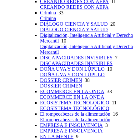
CREANDO REDES CON AEPA
11
CREANDO REDES CON AEPA
Crímina
33
Crímina
DIÁLOGO CIENCIA Y SALUD
20
DIÁLOGO CIENCIA Y SALUD
Digitalización, Inteligencia Artificial y Derecho
Mercantil
10
Digitalización, Inteligencia Artificial y Derecho
Mercantil
DISCAPACIDADES INVISIBLES
7
DISCAPACIDADES INVISIBLES
DOÑA UVA Y DON LÚPULO
10
DOÑA UVA Y DON LÚPULO
DOSSIER CRIMEN
38
DOSSIER CRIMEN
ECOMMERCE EN LA ONDA
33
ECOMMERCE EN LA ONDA
ECOSISTEMA TECNOLÓGICO
11
ECOSISTEMA TECNOLÓGICO
El rompecabezas de la alimentación
16
El rompecabezas de la alimentación
EMPRESA E INSOLVENCIA
3
EMPRESA E INSOLVENCIA
EN LA MENTE
9