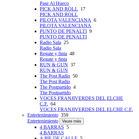
Pase Al Hueco
PICK AND ROLL
17
PICK AND ROLL
PILOTA VALENCIANA
6
PILOTA VALENCIANA
PUNTO DE PENALTI
9
PUNTO DE PENALTI
Radio Sala
25
Radio Sala
Regate y finta
48
Regate y finta
RUN & GUN
37
RUN & GUN
The Post Radio
50
The Post Radio
The Postpartido
4
The Postpartido
VOCES FRANJIVERDES DEL ELCHE
C.F.
64
VOCES FRANJIVERDES DEL ELCHE C.F.
Entretenimiento
359
Entretenimiento
Veure més
4 BARRAS
5
4 BARRAS
A PIE DE CALLE
5