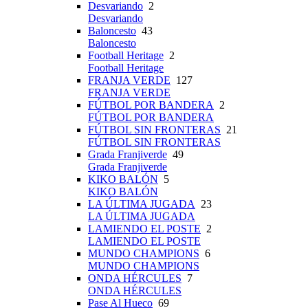
Desvariando
2
Desvariando
Baloncesto
43
Baloncesto
Football Heritage
2
Football Heritage
FRANJA VERDE
127
FRANJA VERDE
FÚTBOL POR BANDERA
2
FÚTBOL POR BANDERA
FÚTBOL SIN FRONTERAS
21
FÚTBOL SIN FRONTERAS
Grada Franjiverde
49
Grada Franjiverde
KIKO BALÓN
5
KIKO BALÓN
LA ÚLTIMA JUGADA
23
LA ÚLTIMA JUGADA
LAMIENDO EL POSTE
2
LAMIENDO EL POSTE
MUNDO CHAMPIONS
6
MUNDO CHAMPIONS
ONDA HÉRCULES
7
ONDA HÉRCULES
Pase Al Hueco
69