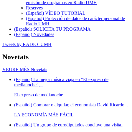
emisión de programas en Radio UMH
Reserves
(Español) VÍDEO TUTORIAL
(Español) Protección de datos de carácter personal de
Radio UMH
(Español) SOLICITA TU PROGRAMA
(Español) Novedades
Tweets by RADIO_UMH
Novetats
VEURE MÉS
Novetats
(Español) La mejor música viaja en "El expreso de
medianoche",...
El expreso de medianoche
(Español) Comprar o alquilar, el economista David Ricardo...
LA ECONOMÍA MÁS FÁCIL
(Español) Un grupo de eurodiputados concluye una visita...