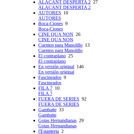
ALACANT DESPERTA 2
27
ALACANT DESPERTA 2
AUTORES
10
AUTORES
Boca-Ciones
9
Boca-Ciones
CINE QUA NON
26
CINE QUA NON
Cuentos para Manolillo
13
Cuentos para Manolillo
El contraplano
25
El contraplano
En versión original
146
En versión original
Fascineados
9
Fascineados
FILA 7
10
FILA 7
FUERA DE SERIES
92
FUERA DE SERIES
Gambatte
33
Gambatte
Gotas Hernandianas
29
Gotas Hernandianas
l'Estanteria
2