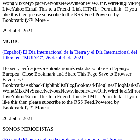
WongMixxMySpaceNetvouzNewsvineoneviewOnlyWirePlugIMPropell
LiveYahoo!Email This to a Friend Link HTML: Permalink: If you
like this then please subscribe to the RSS Feed.Powered by
Bookmarkify™ More »
29 d’abril 2021
MUDIC
(Español) El Día Internacional de la Tierra y el Día Internacional del
Libro, en “MUDIC”, 26 de abril de 2021
Ho sent, però aquesta entrada només està disponible en Espanyol
Europeu. Close Bookmark and Share This Page Save to Browser
Favorites /
BookmarksAskbackflipblinklistBlogBookmarkBloglinesBlogMarksB
WongMixxMySpaceNetvouzNewsvineoneviewOnlyWirePlugIMPropell
LiveYahoo!Email This to a Friend Link HTML: Permalink: If you
like this then please subscribe to the RSS Feed.Powered by
Bookmarkify™ More »
26 d’abril 2021
SOMOS PERIODISTAS
(Español) El pulso del medio ambiente alicantino, en “Somos