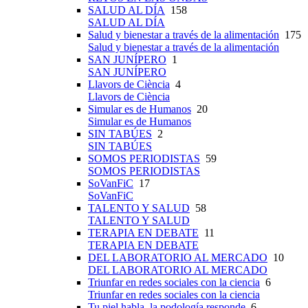
SALUD AL DÍA
158
SALUD AL DÍA
Salud y bienestar a través de la alimentación
175
Salud y bienestar a través de la alimentación
SAN JUNÍPERO
1
SAN JUNÍPERO
Llavors de Ciència
4
Llavors de Ciència
Simular es de Humanos
20
Simular es de Humanos
SIN TABÚES
2
SIN TABÚES
SOMOS PERIODISTAS
59
SOMOS PERIODISTAS
SoVanFiC
17
SoVanFiC
TALENTO Y SALUD
58
TALENTO Y SALUD
TERAPIA EN DEBATE
11
TERAPIA EN DEBATE
DEL LABORATORIO AL MERCADO
10
DEL LABORATORIO AL MERCADO
Triunfar en redes sociales con la ciencia
6
Triunfar en redes sociales con la ciencia
Tu piel habla, la podología responde
6