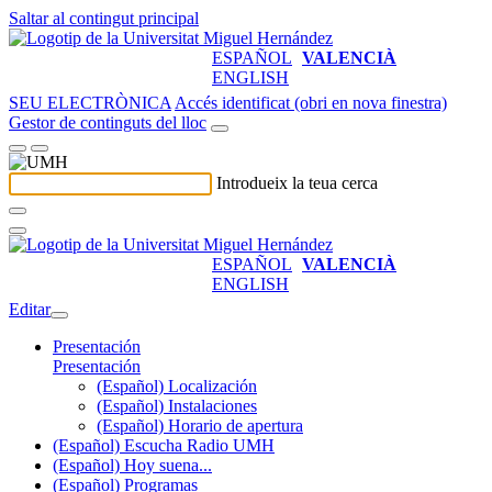
Saltar al contingut principal
ESPAÑOL
VALENCIÀ
ENGLISH
SEU ELECTRÒNICA
Accés identificat (obri en nova finestra)
Gestor de continguts del lloc
Introdueix la teua cerca
ESPAÑOL
VALENCIÀ
ENGLISH
Editar
Presentación
Presentación
(Español) Localización
(Español) Instalaciones
(Español) Horario de apertura
(Español) Escucha Radio UMH
(Español) Hoy suena...
(Español) Programas