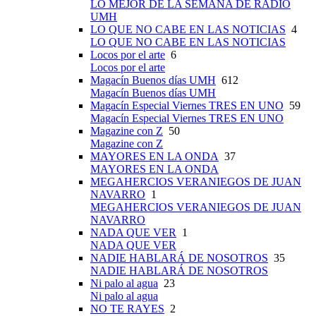
LO MEJOR DE LA SEMANA DE RADIO
UMH
LO QUE NO CABE EN LAS NOTICIAS
4
LO QUE NO CABE EN LAS NOTICIAS
Locos por el arte
6
Locos por el arte
Magacín Buenos días UMH
612
Magacín Buenos días UMH
Magacín Especial Viernes TRES EN UNO
59
Magacín Especial Viernes TRES EN UNO
Magazine con Z
50
Magazine con Z
MAYORES EN LA ONDA
37
MAYORES EN LA ONDA
MEGAHERCIOS VERANIEGOS DE JUAN
NAVARRO
1
MEGAHERCIOS VERANIEGOS DE JUAN
NAVARRO
NADA QUE VER
1
NADA QUE VER
NADIE HABLARÁ DE NOSOTROS
35
NADIE HABLARÁ DE NOSOTROS
Ni palo al agua
23
Ni palo al agua
NO TE RAYES
2