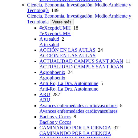
Ciencia, Economía, Investigación, Medio Ambiente y
Tecnología
149
Ciencia, Economía, Investigación, Medio Ambiente y
Tecnología
Veure més
#eXcepticUMH
18
#eXcepticUMH
A tu salud
2
A tu salud
ACCIÓN EN LAS AULAS
24
ACCIÓN EN LAS AULAS
ACTUALIDAD CAMPUS SANT JOAN
11
ACTUALIDAD CAMPUS SANT JOAN
Agrophoenix
24
Agrophoenix
Anti-Ro, La Dra. Autoinmune
5
Anti-Ro, La Dra. Autoinmune
ARU
287
ARU
Avances enfermedades cardiovasculares
6
Avances enfermedades cardiovasculares
Bacilos y Cocos
8
Bacilos y Cocos
CAMINANDO POR LA CIENCIA
37
CAMINANDO POR LA CIENCIA