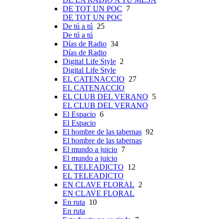
DE TOT UN POC
7
DE TOT UN POC
De tú a tú
25
De tú a tú
Días de Radio
34
Días de Radio
Digital Life Style
2
Digital Life Style
EL CATENACCIO
27
EL CATENACCIO
EL CLUB DEL VERANO
5
EL CLUB DEL VERANO
El Espacio
6
El Espacio
El hombre de las tabernas
92
El hombre de las tabernas
El mundo a juicio
7
El mundo a juicio
EL TELEADICTO
12
EL TELEADICTO
EN CLAVE FLORAL
2
EN CLAVE FLORAL
En ruta
10
En ruta