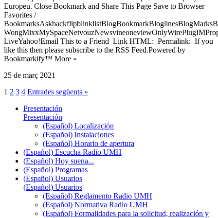
Europeu. Close Bookmark and Share This Page Save to Browser
Favorites /
BookmarksAskbackflipblinklistBlogBookmarkBloglinesBlogMarksB
WongMixxMySpaceNetvouzNewsvineoneviewOnlyWirePlugIMPropell
LiveYahoo!Email This to a Friend Link HTML: Permalink: If you
like this then please subscribe to the RSS Feed.Powered by
Bookmarkify™ More »
25 de març 2021
1
2
3
4
Entrades següents »
Presentación
Presentación
(Español) Localización
(Español) Instalaciones
(Español) Horario de apertura
(Español) Escucha Radio UMH
(Español) Hoy suena...
(Español) Programas
(Español) Usuarios
(Español) Usuarios
(Español) Reglamento Radio UMH
(Español) Normativa Radio UMH
(Español) Formalidades para la solicitud, realización y