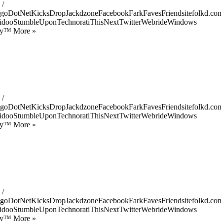
 /
goDotNetKicksDropJackdzoneFacebookFarkFavesFriendsitefolkd.com
idooStumbleUponTechnoratiThisNextTwitterWebrideWindows
ify™ More »
 /
goDotNetKicksDropJackdzoneFacebookFarkFavesFriendsitefolkd.com
idooStumbleUponTechnoratiThisNextTwitterWebrideWindows
ify™ More »
 /
goDotNetKicksDropJackdzoneFacebookFarkFavesFriendsitefolkd.com
idooStumbleUponTechnoratiThisNextTwitterWebrideWindows
ify™ More »