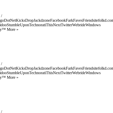
 /
goDotNetKicksDropJackdzoneFacebookFarkFavesFriendsitefolkd.com
idooStumbleUponTechnoratiThisNextTwitterWebrideWindows
ify™ More »
 /
goDotNetKicksDropJackdzoneFacebookFarkFavesFriendsitefolkd.com
idooStumbleUponTechnoratiThisNextTwitterWebrideWindows
ify™ More »
 /