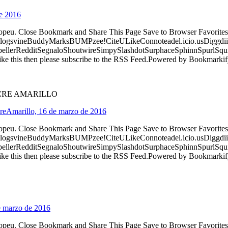
de 2016
ropeu. Close Bookmark and Share This Page Save to Browser Favorites
logsvineBuddyMarksBUMPzee!CiteULikeConnoteadel.icio.usDiggdii
erRedditSegnaloShoutwireSimpySlashdotSurphaceSphinnSpurlSqu
ke this then please subscribe to the RSS Feed.Powered by Bookmark
CRE AMARILLO
reAmarillo, 16 de marzo de 2016
ropeu. Close Bookmark and Share This Page Save to Browser Favorites
logsvineBuddyMarksBUMPzee!CiteULikeConnoteadel.icio.usDiggdii
erRedditSegnaloShoutwireSimpySlashdotSurphaceSphinnSpurlSqu
ke this then please subscribe to the RSS Feed.Powered by Bookmark
de marzo de 2016
ropeu. Close Bookmark and Share This Page Save to Browser Favorites