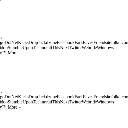
 /
goDotNetKicksDropJackdzoneFacebookFarkFavesFriendsitefolkd.com
idooStumbleUponTechnoratiThisNextTwitterWebrideWindows
ify™ More »
 /
goDotNetKicksDropJackdzoneFacebookFarkFavesFriendsitefolkd.com
idooStumbleUponTechnoratiThisNextTwitterWebrideWindows
ify™ More »