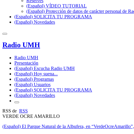
Reserves
(Español) VÍDEO TUTORIAL
(Español) Protección de datos de carácter personal de 
(Español) SOLICITA TU PROGRAMA
(Español) Novedades
Radio UMH
Radio UMH
Presentación
(Español) Escucha Radio UMH
(Español) Hoy suena...
(Español) Programas
(Español) Usuarios
(Español) SOLICITA TU PROGRAMA
(Español) Novedades
RSS de
RSS
VERDE OCRE AMARILLO
(Español) El Parque Natural de la Albufera, en “VerdeOcreAmarillo”,