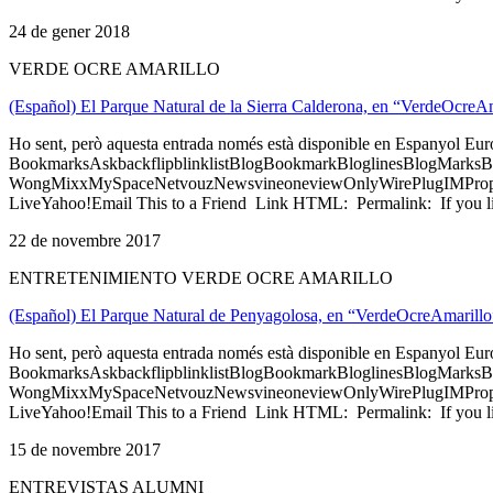
24 de gener 2018
VERDE OCRE AMARILLO
(Español) El Parque Natural de la Sierra Calderona, en “VerdeOcreA
Ho sent, però aquesta entrada només està disponible en Espanyol Eu
BookmarksAskbackflipblinklistBlogBookmarkBloglinesBlogMarksB
WongMixxMySpaceNetvouzNewsvineoneviewOnlyWirePlugIMPropell
LiveYahoo!Email This to a Friend Link HTML: Permalink: If you li
22 de novembre 2017
ENTRETENIMIENTO VERDE OCRE AMARILLO
(Español) El Parque Natural de Penyagolosa, en “VerdeOcreAmarillo
Ho sent, però aquesta entrada només està disponible en Espanyol Eu
BookmarksAskbackflipblinklistBlogBookmarkBloglinesBlogMarksB
WongMixxMySpaceNetvouzNewsvineoneviewOnlyWirePlugIMPropell
LiveYahoo!Email This to a Friend Link HTML: Permalink: If you li
15 de novembre 2017
ENTREVISTAS ALUMNI