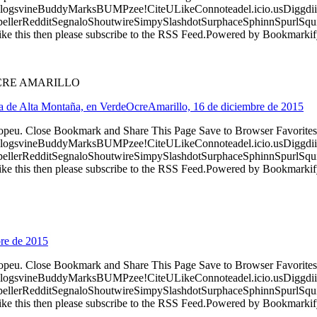
logsvineBuddyMarksBUMPzee!CiteULikeConnoteadel.icio.usDiggdii
erRedditSegnaloShoutwireSimpySlashdotSurphaceSphinnSpurlSqu
ke this then please subscribe to the RSS Feed.Powered by Bookmark
CRE AMARILLO
ana de Alta Montaña, en VerdeOcreAmarillo, 16 de diciembre de 2015
ropeu. Close Bookmark and Share This Page Save to Browser Favorites
logsvineBuddyMarksBUMPzee!CiteULikeConnoteadel.icio.usDiggdii
erRedditSegnaloShoutwireSimpySlashdotSurphaceSphinnSpurlSqu
ke this then please subscribe to the RSS Feed.Powered by Bookmark
bre de 2015
ropeu. Close Bookmark and Share This Page Save to Browser Favorites
logsvineBuddyMarksBUMPzee!CiteULikeConnoteadel.icio.usDiggdii
erRedditSegnaloShoutwireSimpySlashdotSurphaceSphinnSpurlSqu
ke this then please subscribe to the RSS Feed.Powered by Bookmark