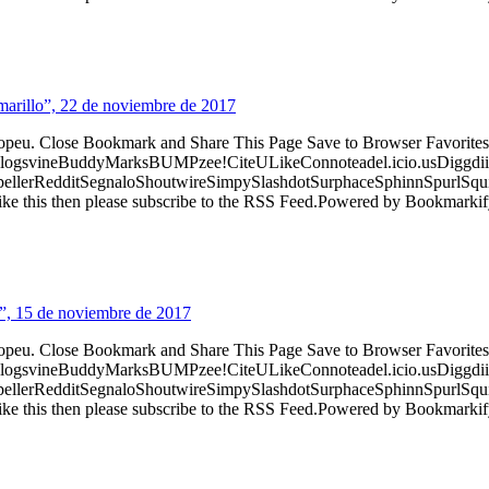
marillo”, 22 de noviembre de 2017
ropeu. Close Bookmark and Share This Page Save to Browser Favorites
logsvineBuddyMarksBUMPzee!CiteULikeConnoteadel.icio.usDiggdii
erRedditSegnaloShoutwireSimpySlashdotSurphaceSphinnSpurlSqu
ke this then please subscribe to the RSS Feed.Powered by Bookmark
”, 15 de noviembre de 2017
ropeu. Close Bookmark and Share This Page Save to Browser Favorites
logsvineBuddyMarksBUMPzee!CiteULikeConnoteadel.icio.usDiggdii
erRedditSegnaloShoutwireSimpySlashdotSurphaceSphinnSpurlSqu
ke this then please subscribe to the RSS Feed.Powered by Bookmark