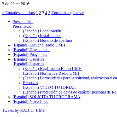
2 de febrer 2016
« Entrades anteriors
1
2
3
4
5
Entrades següents »
Presentación
Presentación
(Español) Localización
(Español) Instalaciones
(Español) Horario de apertura
(Español) Escucha Radio UMH
(Español) Hoy suena...
(Español) Programas
(Español) Usuarios
(Español) Usuarios
(Español) Reglamento Radio UMH
(Español) Normativa Radio UMH
(Español) Formalidades para la solicitud, realización 
Reserves
(Español) VÍDEO TUTORIAL
(Español) Protección de datos de carácter personal de 
(Español) SOLICITA TU PROGRAMA
(Español) Novedades
Tweets by RADIO_UMH