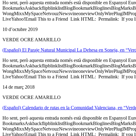
Ho sent, però aquesta entrada només està disponible en Espanyol Eu
BookmarksAskbackflipblinklistBlogBookmarkBloglinesBlogMarksB
WongMixxMySpaceNetvouzNewsvineoneviewOnlyWirePlugIMPropell
LiveYahoo!Email This to a Friend Link HTML: Permalink: If you li
10 d’octubre 2019
VERDE OCRE AMARILLO
(Español) El Paraje Natural Municipal La Dehesa en Soneja, en “Ve
Ho sent, però aquesta entrada només està disponible en Espanyol Eu
BookmarksAskbackflipblinklistBlogBookmarkBloglinesBlogMarksB
WongMixxMySpaceNetvouzNewsvineoneviewOnlyWirePlugIMPropell
LiveYahoo!Email This to a Friend Link HTML: Permalink: If you li
14 de març 2018
VERDE OCRE AMARILLO
(Español) Calendario de rutas en la Comunidad Valenciana, en “Ver
Ho sent, però aquesta entrada només està disponible en Espanyol Eu
BookmarksAskbackflipblinklistBlogBookmarkBloglinesBlogMarksB
WongMixxMySpaceNetvouzNewsvineoneviewOnlyWirePlugIMPropell
LiveYahoo!Email This to a Friend Link HTML: Permalink: If you li