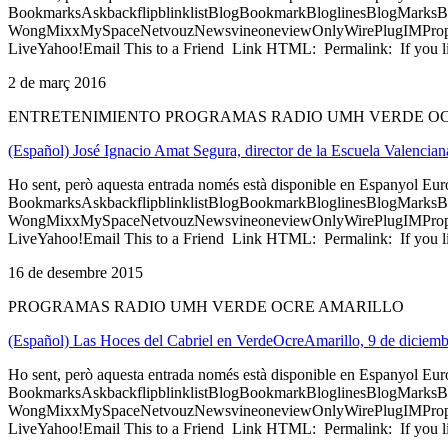
BookmarksAskbackflipblinklistBlogBookmarkBloglinesBlogMarksB
WongMixxMySpaceNetvouzNewsvineoneviewOnlyWirePlugIMPropell
LiveYahoo!Email This to a Friend Link HTML: Permalink: If you li
2 de març 2016
ENTRETENIMIENTO PROGRAMAS RADIO UMH VERDE O
(Español) José Ignacio Amat Segura, director de la Escuela Valenci
Ho sent, però aquesta entrada només està disponible en Espanyol Eu
BookmarksAskbackflipblinklistBlogBookmarkBloglinesBlogMarksB
WongMixxMySpaceNetvouzNewsvineoneviewOnlyWirePlugIMPropell
LiveYahoo!Email This to a Friend Link HTML: Permalink: If you li
16 de desembre 2015
PROGRAMAS RADIO UMH VERDE OCRE AMARILLO
(Español) Las Hoces del Cabriel en VerdeOcreAmarillo, 9 de diciem
Ho sent, però aquesta entrada només està disponible en Espanyol Eu
BookmarksAskbackflipblinklistBlogBookmarkBloglinesBlogMarksB
WongMixxMySpaceNetvouzNewsvineoneviewOnlyWirePlugIMPropell
LiveYahoo!Email This to a Friend Link HTML: Permalink: If you li