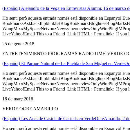
(Español) Alejandro de la Vega en Entrevistas Alumni, 16 de marzo 
Ho sent, però aquesta entrada només està disponible en Espanyol Eu
BookmarksAskbackflipblinklistBlogBookmarkBloglinesBlogMarksB
WongMixxMySpaceNetvouzNewsvineoneviewOnlyWirePlugIMPropell
LiveYahoo!Email This to a Friend Link HTML: Permalink: If you li
25 de gener 2018
ENTRETENIMIENTO PROGRAMAS RADIO UMH VERDE O
(Español) El Parque Natural de La Puebla de San Miguel en VerdeOc
Ho sent, però aquesta entrada només està disponible en Espanyol Eu
BookmarksAskbackflipblinklistBlogBookmarkBloglinesBlogMarksB
WongMixxMySpaceNetvouzNewsvineoneviewOnlyWirePlugIMPropell
LiveYahoo!Email This to a Friend Link HTML: Permalink: If you li
16 de març 2016
VERDE OCRE AMARILLO
(Español) Les Arcs de Castell de Castells en VerdeOcreAmarillo, 2 
Ho sent, però aquesta entrada només està disponible en Espanyol Eu