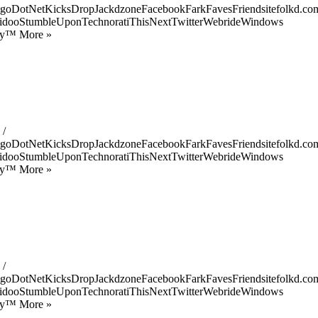
goDotNetKicksDropJackdzoneFacebookFarkFavesFriendsitefolkd.com
idooStumbleUponTechnoratiThisNextTwitterWebrideWindows
ify™ More »
 /
goDotNetKicksDropJackdzoneFacebookFarkFavesFriendsitefolkd.com
idooStumbleUponTechnoratiThisNextTwitterWebrideWindows
ify™ More »
 /
goDotNetKicksDropJackdzoneFacebookFarkFavesFriendsitefolkd.com
idooStumbleUponTechnoratiThisNextTwitterWebrideWindows
ify™ More »