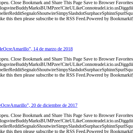
ropeu. Close Bookmark and Share This Page Save to Browser Favorites
logsvineBuddyMarksBUMPzee!CiteULikeConnoteadel.icio.usDiggdii
erRedditSegnaloShoutwireSimpySlashdotSurphaceSphinnSpurlSqu
ke this then please subscribe to the RSS Feed.Powered by Bookmark
rdeOcreAmarillo”, 14 de marzo de 2018
ropeu. Close Bookmark and Share This Page Save to Browser Favorites
logsvineBuddyMarksBUMPzee!CiteULikeConnoteadel.icio.usDiggdii
erRedditSegnaloShoutwireSimpySlashdotSurphaceSphinnSpurlSqu
ke this then please subscribe to the RSS Feed.Powered by Bookmark
deOcreAmarillo”, 20 de diciembre de 2017
ropeu. Close Bookmark and Share This Page Save to Browser Favorites
logsvineBuddyMarksBUMPzee!CiteULikeConnoteadel.icio.usDiggdii
erRedditSegnaloShoutwireSimpySlashdotSurphaceSphinnSpurlSqu
ke this then please subscribe to the RSS Feed.Powered by Bookmark