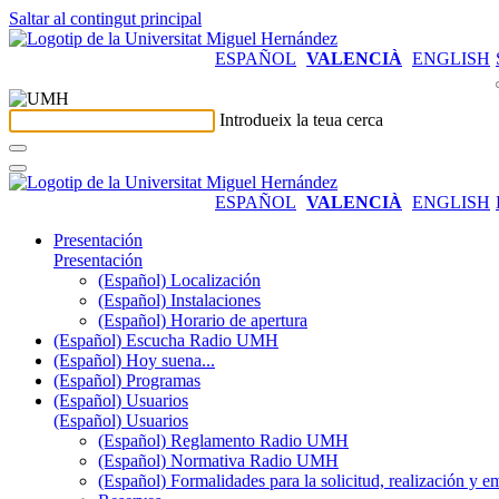
Saltar al contingut principal
ESPAÑOL
VALENCIÀ
ENGLISH
Introdueix la teua cerca
ESPAÑOL
VALENCIÀ
ENGLISH
Presentación
Presentación
(Español) Localización
(Español) Instalaciones
(Español) Horario de apertura
(Español) Escucha Radio UMH
(Español) Hoy suena...
(Español) Programas
(Español) Usuarios
(Español) Usuarios
(Español) Reglamento Radio UMH
(Español) Normativa Radio UMH
(Español) Formalidades para la solicitud, realización 