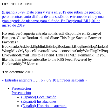
DESPIERTA UMH
(Español) 3×97 Date prisa y viaja en 2019 que suben los precios,
pero mientras tanto disfruta de una sesión de estrenos de cine y una
gran agenda de planazos para el finde. En DespiertaUMH, 01 de
marzo de 2019
Ho sent, però aquesta entrada només està disponible en Espanyol
Europeu. Close Bookmark and Share This Page Save to Browser
Favorites /
BookmarksAskbackflipblinklistBlogBookmarkBloglinesBlogMarksB
WongMixxMySpaceNetvouzNewsvineoneviewOnlyWirePlugIMPropell
LiveYahoo!Email This to a Friend Link HTML: Permalink: If you
like this then please subscribe to the RSS Feed.Powered by
Bookmarkify™ More »
9 de desembre 2019
« Entrades anteriors
1
…
6
7
8
9
10
Entrades següents »
Presentación
Presentación
(Español) Localización
(Español) Instalaciones
(Español) Horario de apertura