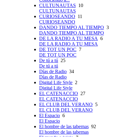
CULTUNAUTAS
10
CULTUNAUTAS
CURIOSEANDO
11
CURIOSEANDO
DANDO TIEMPO AL TIEMPO
3
DANDO TIEMPO AL TIEMPO
DE LA RADIO A TU MESA
6
DE LA RADIO A TU MESA
DE TOT UN POC
7
DE TOT UN POC
De tú a tú
25
De tú a tú
Días de Radio
34
Días de Radio
Digital Life Style
2
Digital Life Style
EL CATENACCIO
27
EL CATENACCIO
EL CLUB DEL VERANO
5
EL CLUB DEL VERANO
El Espacio
6
El Espacio
El hombre de las tabernas
92
El hombre de las tabernas