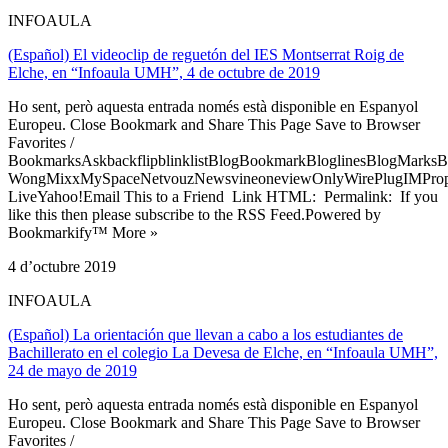
INFOAULA
(Español) El videoclip de reguetón del IES Montserrat Roig de
Elche, en “Infoaula UMH”, 4 de octubre de 2019
Ho sent, però aquesta entrada només està disponible en Espanyol
Europeu. Close Bookmark and Share This Page Save to Browser
Favorites /
BookmarksAskbackflipblinklistBlogBookmarkBloglinesBlogMarksB
WongMixxMySpaceNetvouzNewsvineoneviewOnlyWirePlugIMPropell
LiveYahoo!Email This to a Friend Link HTML: Permalink: If you
like this then please subscribe to the RSS Feed.Powered by
Bookmarkify™ More »
4 d’octubre 2019
INFOAULA
(Español) La orientación que llevan a cabo a los estudiantes de
Bachillerato en el colegio La Devesa de Elche, en “Infoaula UMH”,
24 de mayo de 2019
Ho sent, però aquesta entrada només està disponible en Espanyol
Europeu. Close Bookmark and Share This Page Save to Browser
Favorites /