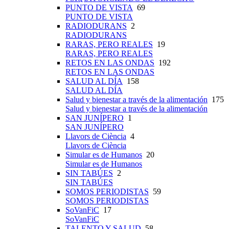
PUNTO DE VISTA
69
PUNTO DE VISTA
RADIODURANS
2
RADIODURANS
RARAS, PERO REALES
19
RARAS, PERO REALES
RETOS EN LAS ONDAS
192
RETOS EN LAS ONDAS
SALUD AL DÍA
158
SALUD AL DÍA
Salud y bienestar a través de la alimentación
175
Salud y bienestar a través de la alimentación
SAN JUNÍPERO
1
SAN JUNÍPERO
Llavors de Ciència
4
Llavors de Ciència
Simular es de Humanos
20
Simular es de Humanos
SIN TABÚES
2
SIN TABÚES
SOMOS PERIODISTAS
59
SOMOS PERIODISTAS
SoVanFiC
17
SoVanFiC
TALENTO Y SALUD
58