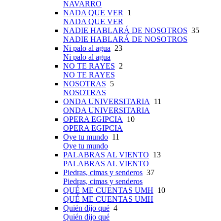
NAVARRO
NADA QUE VER
1
NADA QUE VER
NADIE HABLARÁ DE NOSOTROS
35
NADIE HABLARÁ DE NOSOTROS
Ni palo al agua
23
Ni palo al agua
NO TE RAYES
2
NO TE RAYES
NOSOTRAS
5
NOSOTRAS
ONDA UNIVERSITARIA
11
ONDA UNIVERSITARIA
OPERA EGIPCIA
10
OPERA EGIPCIA
Oye tu mundo
11
Oye tu mundo
PALABRAS AL VIENTO
13
PALABRAS AL VIENTO
Piedras, cimas y senderos
37
Piedras, cimas y senderos
QUÉ ME CUENTAS UMH
10
QUÉ ME CUENTAS UMH
Quién dijo qué
4
Quién dijo qué