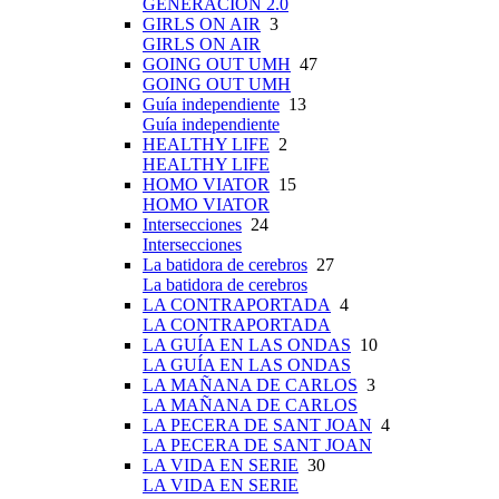
GENERACIÓN 2.0
GIRLS ON AIR
3
GIRLS ON AIR
GOING OUT UMH
47
GOING OUT UMH
Guía independiente
13
Guía independiente
HEALTHY LIFE
2
HEALTHY LIFE
HOMO VIATOR
15
HOMO VIATOR
Intersecciones
24
Intersecciones
La batidora de cerebros
27
La batidora de cerebros
LA CONTRAPORTADA
4
LA CONTRAPORTADA
LA GUÍA EN LAS ONDAS
10
LA GUÍA EN LAS ONDAS
LA MAÑANA DE CARLOS
3
LA MAÑANA DE CARLOS
LA PECERA DE SANT JOAN
4
LA PECERA DE SANT JOAN
LA VIDA EN SERIE
30
LA VIDA EN SERIE