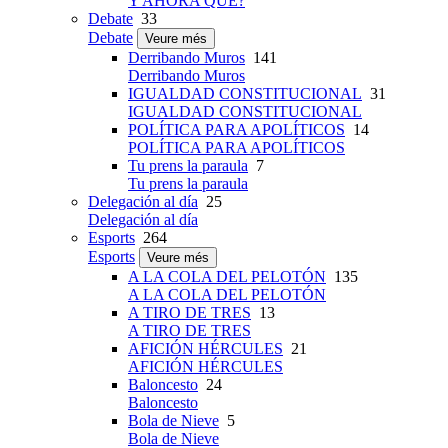
Y AHORA QUÉ?
Debate
33
Debate
Veure més
Derribando Muros
141
Derribando Muros
IGUALDAD CONSTITUCIONAL
31
IGUALDAD CONSTITUCIONAL
POLÍTICA PARA APOLÍTICOS
14
POLÍTICA PARA APOLÍTICOS
Tu prens la paraula
7
Tu prens la paraula
Delegación al día
25
Delegación al día
Esports
264
Esports
Veure més
A LA COLA DEL PELOTÓN
135
A LA COLA DEL PELOTÓN
A TIRO DE TRES
13
A TIRO DE TRES
AFICIÓN HÉRCULES
21
AFICIÓN HÉRCULES
Baloncesto
24
Baloncesto
Bola de Nieve
5
Bola de Nieve