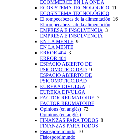
ECOMMERCE EN LA ONDA
ECOSISTEMA TECNOLÓGICO
11
ECOSISTEMA TECNOLÓGICO
El rompecabezas de la alimentación
16
El rompecabezas de la alimentación
EMPRESA E INSOLVENCIA
3
EMPRESA E INSOLVENCIA
EN LA MENTE
9
EN LA MENTE
ERROR 404
3
ERROR 404
ESPACIO ABIERTO DE
PSICOMOTRICIDAD
9
ESPACIO ABIERTO DE
PSICOMOTRICIDAD
EUREKA DIVULGA
1
EUREKA DIVULGA
FACTOR REUMATOIDE
7
FACTOR REUMATOIDE
Opinions (en anglès)
73
Opinions (en anglès)
FINANZAS PARA TODOS
8
FINANZAS PARA TODOS
Fisiosporelmundo
10
Fisiosporelmundo