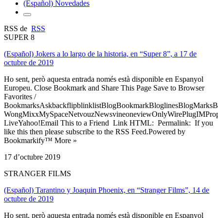
(Español) Novedades
RSS de
RSS
SUPER 8
(Español) Jokers a lo largo de la historia, en “Super 8”, a 17 de
octubre de 2019
Ho sent, però aquesta entrada només està disponible en Espanyol
Europeu. Close Bookmark and Share This Page Save to Browser
Favorites /
BookmarksAskbackflipblinklistBlogBookmarkBloglinesBlogMarksB
WongMixxMySpaceNetvouzNewsvineoneviewOnlyWirePlugIMPropell
LiveYahoo!Email This to a Friend Link HTML: Permalink: If you
like this then please subscribe to the RSS Feed.Powered by
Bookmarkify™ More »
17 d’octubre 2019
STRANGER FILMS
(Español) Tarantino y Joaquin Phoenix, en “Stranger Films”, 14 de
octubre de 2019
Ho sent, però aquesta entrada només està disponible en Espanyol