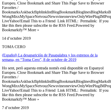
Europeu. Close Bookmark and Share This Page Save to Browser
Favorites /
BookmarksAskbackflipblinklistBlogBookmarkBloglinesBlogMarksB
WongMixxMySpaceNetvouzNewsvineoneviewOnlyWirePlugIMPropell
LiveYahoo!Email This to a Friend Link HTML: Permalink: If you
like this then please subscribe to the RSS Feed.Powered by
Bookmarkify™ More »
14 d’octubre 2019
TOMA CERO
(Español) La desaparición de Pasapalabra y los estrenos de la
semana, en “Toma Cero”, 8 de octubre de 2019
Ho sent, però aquesta entrada només està disponible en Espanyol
Europeu. Close Bookmark and Share This Page Save to Browser
Favorites /
BookmarksAskbackflipblinklistBlogBookmarkBloglinesBlogMarksB
WongMixxMySpaceNetvouzNewsvineoneviewOnlyWirePlugIMPropell
LiveYahoo!Email This to a Friend Link HTML: Permalink: If you
like this then please subscribe to the RSS Feed.Powered by
Bookmarkify™ More »
7 d’octubre 2019