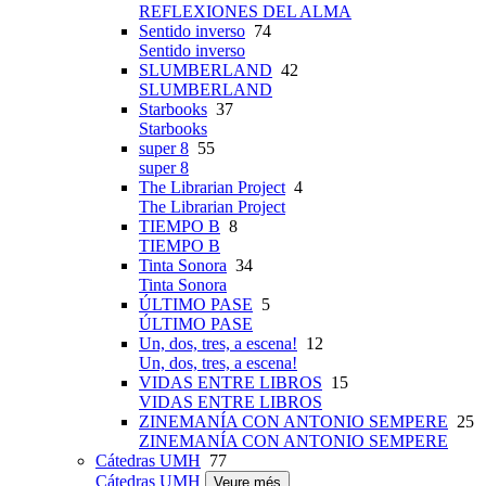
REFLEXIONES DEL ALMA
Sentido inverso
74
Sentido inverso
SLUMBERLAND
42
SLUMBERLAND
Starbooks
37
Starbooks
super 8
55
super 8
The Librarian Project
4
The Librarian Project
TIEMPO B
8
TIEMPO B
Tinta Sonora
34
Tinta Sonora
ÚLTIMO PASE
5
ÚLTIMO PASE
Un, dos, tres, a escena!
12
Un, dos, tres, a escena!
VIDAS ENTRE LIBROS
15
VIDAS ENTRE LIBROS
ZINEMANÍA CON ANTONIO SEMPERE
25
ZINEMANÍA CON ANTONIO SEMPERE
Cátedras UMH
77
Cátedras UMH
Veure més