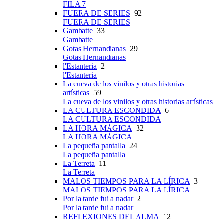
FILA 7
FUERA DE SERIES
92
FUERA DE SERIES
Gambatte
33
Gambatte
Gotas Hernandianas
29
Gotas Hernandianas
l'Estanteria
2
l'Estanteria
La cueva de los vinilos y otras historias
artísticas
59
La cueva de los vinilos y otras historias artísticas
LA CULTURA ESCONDIDA
6
LA CULTURA ESCONDIDA
LA HORA MÁGICA
32
LA HORA MÁGICA
La pequeña pantalla
24
La pequeña pantalla
La Terreta
11
La Terreta
MALOS TIEMPOS PARA LA LÍRICA
3
MALOS TIEMPOS PARA LA LÍRICA
Por la tarde fui a nadar
2
Por la tarde fui a nadar
REFLEXIONES DEL ALMA
12