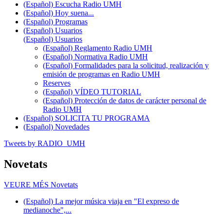
(Español) Escucha Radio UMH
(Español) Hoy suena...
(Español) Programas
(Español) Usuarios
(Español) Usuarios
(Español) Reglamento Radio UMH
(Español) Normativa Radio UMH
(Español) Formalidades para la solicitud, realización y
emisión de programas en Radio UMH
Reserves
(Español) VÍDEO TUTORIAL
(Español) Protección de datos de carácter personal de
Radio UMH
(Español) SOLICITA TU PROGRAMA
(Español) Novedades
Tweets by RADIO_UMH
Novetats
VEURE MÉS
Novetats
(Español) La mejor música viaja en "El expreso de
medianoche",...