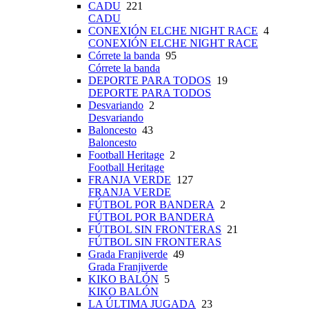
CADU
221
CADU
CONEXIÓN ELCHE NIGHT RACE
4
CONEXIÓN ELCHE NIGHT RACE
Córrete la banda
95
Córrete la banda
DEPORTE PARA TODOS
19
DEPORTE PARA TODOS
Desvariando
2
Desvariando
Baloncesto
43
Baloncesto
Football Heritage
2
Football Heritage
FRANJA VERDE
127
FRANJA VERDE
FÚTBOL POR BANDERA
2
FÚTBOL POR BANDERA
FÚTBOL SIN FRONTERAS
21
FÚTBOL SIN FRONTERAS
Grada Franjiverde
49
Grada Franjiverde
KIKO BALÓN
5
KIKO BALÓN
LA ÚLTIMA JUGADA
23