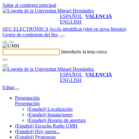
Saltar al contingut principal
ESPAÑOL
VALENCIÀ
ENGLISH
SEU ELECTRÒNICA
Accés identificat (obri en nova finestra)
Gestor de continguts del lloc
Introdueix la teua cerca
ESPAÑOL
VALENCIÀ
ENGLISH
Editar
Presentación
Presentación
(Español) Localización
(Español) Instalaciones
(Español) Horario de apertura
(Español) Escucha Radio UMH
(Español) Hoy suena...
(Español) Programas