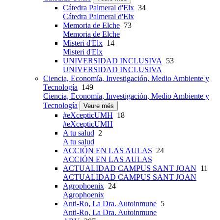
Cátedra Palmeral d'Elx
34
Cátedra Palmeral d'Elx
Memoria de Elche
73
Memoria de Elche
Misteri d'Elx
14
Misteri d'Elx
UNIVERSIDAD INCLUSIVA
53
UNIVERSIDAD INCLUSIVA
Ciencia, Economía, Investigación, Medio Ambiente y
Tecnología
149
Ciencia, Economía, Investigación, Medio Ambiente y
Tecnología
Veure més
#eXcepticUMH
18
#eXcepticUMH
A tu salud
2
A tu salud
ACCIÓN EN LAS AULAS
24
ACCIÓN EN LAS AULAS
ACTUALIDAD CAMPUS SANT JOAN
11
ACTUALIDAD CAMPUS SANT JOAN
Agrophoenix
24
Agrophoenix
Anti-Ro, La Dra. Autoinmune
5
Anti-Ro, La Dra. Autoinmune