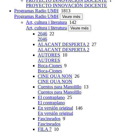
PROYECTO INNOVACIÓN DOCENTE
1
PROYECTO INNOVACIÓN DOCENTE
Programas Radio UMH
1813
Programas Radio UMH
Veure més
Art, cultura i literatura
142
Art, cultura i literatura
Veure més
2046
22
2046
ALACANT DESPERTA 2
27
ALACANT DESPERTA 2
AUTORES
10
AUTORES
Boca-Ciones
9
Boca-Ciones
CINE QUA NON
26
CINE QUA NON
Cuentos para Manolillo
13
Cuentos para Manolillo
El contraplano
25
El contraplano
En versión original
146
En versión original
Fascineados
9
Fascineados
FILA 7
10