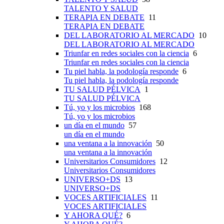
TALENTO Y SALUD
TERAPIA EN DEBATE
11
TERAPIA EN DEBATE
DEL LABORATORIO AL MERCADO
10
DEL LABORATORIO AL MERCADO
Triunfar en redes sociales con la ciencia
6
Triunfar en redes sociales con la ciencia
Tu piel habla, la podología responde
6
Tu piel habla, la podología responde
TU SALUD PÉLVICA
1
TU SALUD PÉLVICA
Tú, yo y los microbios
168
Tú, yo y los microbios
un día en el mundo
57
un día en el mundo
una ventana a la innovación
50
una ventana a la innovación
Universitarios Consumidores
12
Universitarios Consumidores
UNIVERSO+DS
13
UNIVERSO+DS
VOCES ARTIFICIALES
11
VOCES ARTIFICIALES
Y AHORA QUÉ?
6