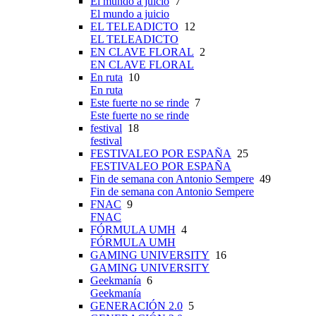
El mundo a juicio
7
El mundo a juicio
EL TELEADICTO
12
EL TELEADICTO
EN CLAVE FLORAL
2
EN CLAVE FLORAL
En ruta
10
En ruta
Este fuerte no se rinde
7
Este fuerte no se rinde
festival
18
festival
FESTIVALEO POR ESPAÑA
25
FESTIVALEO POR ESPAÑA
Fin de semana con Antonio Sempere
49
Fin de semana con Antonio Sempere
FNAC
9
FNAC
FÓRMULA UMH
4
FÓRMULA UMH
GAMING UNIVERSITY
16
GAMING UNIVERSITY
Geekmanía
6
Geekmanía
GENERACIÓN 2.0
5