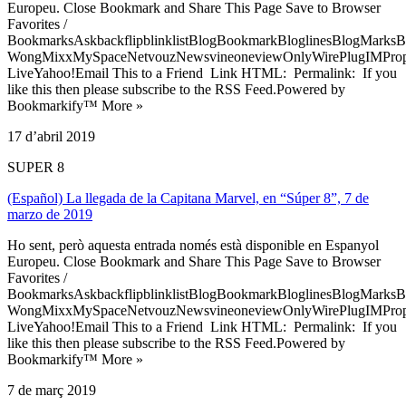
Europeu. Close Bookmark and Share This Page Save to Browser
Favorites /
BookmarksAskbackflipblinklistBlogBookmarkBloglinesBlogMarksB
WongMixxMySpaceNetvouzNewsvineoneviewOnlyWirePlugIMPropell
LiveYahoo!Email This to a Friend Link HTML: Permalink: If you
like this then please subscribe to the RSS Feed.Powered by
Bookmarkify™ More »
17 d’abril 2019
SUPER 8
(Español) La llegada de la Capitana Marvel, en “Súper 8”, 7 de
marzo de 2019
Ho sent, però aquesta entrada només està disponible en Espanyol
Europeu. Close Bookmark and Share This Page Save to Browser
Favorites /
BookmarksAskbackflipblinklistBlogBookmarkBloglinesBlogMarksB
WongMixxMySpaceNetvouzNewsvineoneviewOnlyWirePlugIMPropell
LiveYahoo!Email This to a Friend Link HTML: Permalink: If you
like this then please subscribe to the RSS Feed.Powered by
Bookmarkify™ More »
7 de març 2019