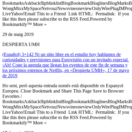
BookmarksAskbackflipblinklistBlogBookmarkBloglinesBlogMarksB
WongMixxMySpaceNetvouzNewsvineoneviewOnlyWirePlugIMPropell
LiveYahoo!Email This to a Friend Link HTML: Permalink: If you
like this then please subscribe to the RSS Feed.Powered by
Bookmarkify™ More »
29 de maig 2019
DESPIERTA UMH
(Español) 3×142 Ni un sitio libre en el estudio hoy hablamos de
curiosidades y previsiones para Eurovisión con un invitado especial.
¡Ah! Coge la agenda que llegan los eventos de este fin de semana y
los próximos estrenos de Netflix, en «Despierta UMH», 17 de mayo
de 2019
Ho sent, però aquesta entrada només està disponible en Espanyol
Europeu. Close Bookmark and Share This Page Save to Browser
Favorites /
BookmarksAskbackflipblinklistBlogBookmarkBloglinesBlogMarksB
WongMixxMySpaceNetvouzNewsvineoneviewOnlyWirePlugIMPropell
LiveYahoo!Email This to a Friend Link HTML: Permalink: If you
like this then please subscribe to the RSS Feed.Powered by
Bookmarkify™ More »