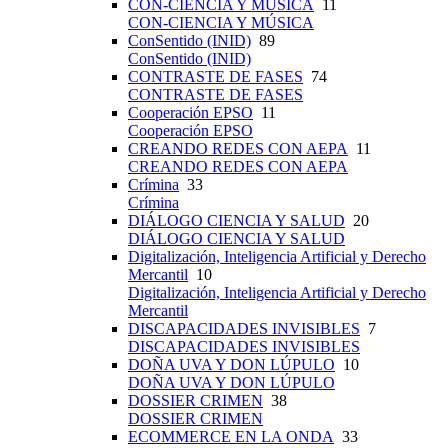
CON-CIENCIA Y MÚSICA
11
CON-CIENCIA Y MÚSICA
ConSentido (INID)
89
ConSentido (INID)
CONTRASTE DE FASES
74
CONTRASTE DE FASES
Cooperación EPSO
11
Cooperación EPSO
CREANDO REDES CON AEPA
11
CREANDO REDES CON AEPA
Crímina
33
Crímina
DIÁLOGO CIENCIA Y SALUD
20
DIÁLOGO CIENCIA Y SALUD
Digitalización, Inteligencia Artificial y Derecho
Mercantil
10
Digitalización, Inteligencia Artificial y Derecho
Mercantil
DISCAPACIDADES INVISIBLES
7
DISCAPACIDADES INVISIBLES
DOÑA UVA Y DON LÚPULO
10
DOÑA UVA Y DON LÚPULO
DOSSIER CRIMEN
38
DOSSIER CRIMEN
ECOMMERCE EN LA ONDA
33