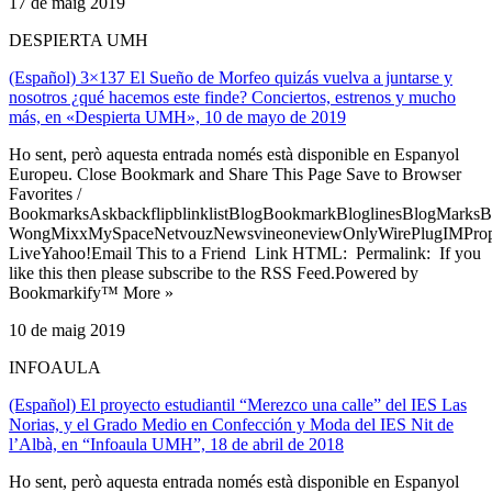
17 de maig 2019
DESPIERTA UMH
(Español) 3×137 El Sueño de Morfeo quizás vuelva a juntarse y
nosotros ¿qué hacemos este finde? Conciertos, estrenos y mucho
más, en «Despierta UMH», 10 de mayo de 2019
Ho sent, però aquesta entrada només està disponible en Espanyol
Europeu. Close Bookmark and Share This Page Save to Browser
Favorites /
BookmarksAskbackflipblinklistBlogBookmarkBloglinesBlogMarksB
WongMixxMySpaceNetvouzNewsvineoneviewOnlyWirePlugIMPropell
LiveYahoo!Email This to a Friend Link HTML: Permalink: If you
like this then please subscribe to the RSS Feed.Powered by
Bookmarkify™ More »
10 de maig 2019
INFOAULA
(Español) El proyecto estudiantil “Merezco una calle” del IES Las
Norias, y el Grado Medio en Confección y Moda del IES Nit de
l’Albà, en “Infoaula UMH”, 18 de abril de 2018
Ho sent, però aquesta entrada només està disponible en Espanyol