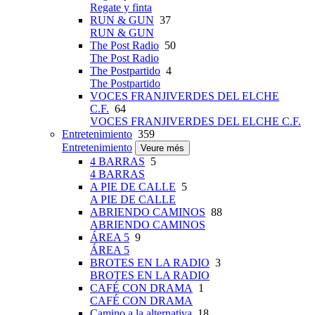
Regate y finta
RUN & GUN
37
RUN & GUN
The Post Radio
50
The Post Radio
The Postpartido
4
The Postpartido
VOCES FRANJIVERDES DEL ELCHE
C.F.
64
VOCES FRANJIVERDES DEL ELCHE C.F.
Entretenimiento
359
Entretenimiento
Veure més
4 BARRAS
5
4 BARRAS
A PIE DE CALLE
5
A PIE DE CALLE
ABRIENDO CAMINOS
88
ABRIENDO CAMINOS
ÁREA 5
9
ÁREA 5
BROTES EN LA RADIO
3
BROTES EN LA RADIO
CAFÉ CON DRAMA
1
CAFÉ CON DRAMA
Camino a la alternativa
18