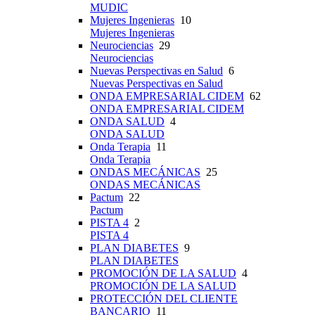
MUDIC
Mujeres Ingenieras
10
Mujeres Ingenieras
Neurociencias
29
Neurociencias
Nuevas Perspectivas en Salud
6
Nuevas Perspectivas en Salud
ONDA EMPRESARIAL CIDEM
62
ONDA EMPRESARIAL CIDEM
ONDA SALUD
4
ONDA SALUD
Onda Terapia
11
Onda Terapia
ONDAS MECÁNICAS
25
ONDAS MECÁNICAS
Pactum
22
Pactum
PISTA 4
2
PISTA 4
PLAN DIABETES
9
PLAN DIABETES
PROMOCIÓN DE LA SALUD
4
PROMOCIÓN DE LA SALUD
PROTECCIÓN DEL CLIENTE
BANCARIO
11