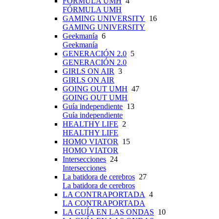
FÓRMULA UMH
4
FÓRMULA UMH
GAMING UNIVERSITY
16
GAMING UNIVERSITY
Geekmanía
6
Geekmanía
GENERACIÓN 2.0
5
GENERACIÓN 2.0
GIRLS ON AIR
3
GIRLS ON AIR
GOING OUT UMH
47
GOING OUT UMH
Guía independiente
13
Guía independiente
HEALTHY LIFE
2
HEALTHY LIFE
HOMO VIATOR
15
HOMO VIATOR
Intersecciones
24
Intersecciones
La batidora de cerebros
27
La batidora de cerebros
LA CONTRAPORTADA
4
LA CONTRAPORTADA
LA GUÍA EN LAS ONDAS
10