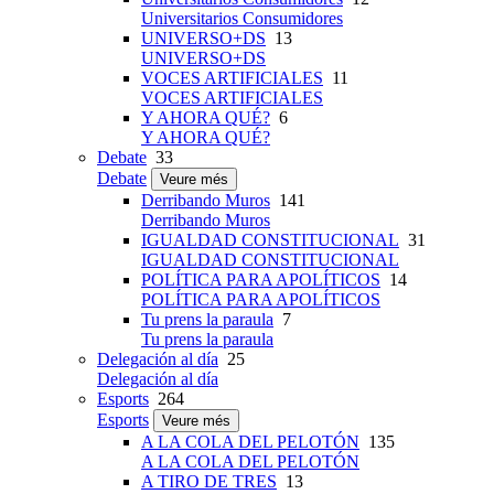
Universitarios Consumidores
UNIVERSO+DS
13
UNIVERSO+DS
VOCES ARTIFICIALES
11
VOCES ARTIFICIALES
Y AHORA QUÉ?
6
Y AHORA QUÉ?
Debate
33
Debate
Veure més
Derribando Muros
141
Derribando Muros
IGUALDAD CONSTITUCIONAL
31
IGUALDAD CONSTITUCIONAL
POLÍTICA PARA APOLÍTICOS
14
POLÍTICA PARA APOLÍTICOS
Tu prens la paraula
7
Tu prens la paraula
Delegación al día
25
Delegación al día
Esports
264
Esports
Veure més
A LA COLA DEL PELOTÓN
135
A LA COLA DEL PELOTÓN
A TIRO DE TRES
13