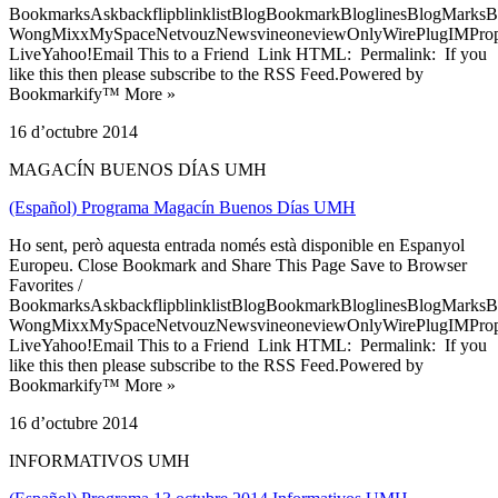
BookmarksAskbackflipblinklistBlogBookmarkBloglinesBlogMarksB
WongMixxMySpaceNetvouzNewsvineoneviewOnlyWirePlugIMPropell
LiveYahoo!Email This to a Friend Link HTML: Permalink: If you
like this then please subscribe to the RSS Feed.Powered by
Bookmarkify™ More »
16 d’octubre 2014
MAGACÍN BUENOS DÍAS UMH
(Español) Programa Magacín Buenos Días UMH
Ho sent, però aquesta entrada només està disponible en Espanyol
Europeu. Close Bookmark and Share This Page Save to Browser
Favorites /
BookmarksAskbackflipblinklistBlogBookmarkBloglinesBlogMarksB
WongMixxMySpaceNetvouzNewsvineoneviewOnlyWirePlugIMPropell
LiveYahoo!Email This to a Friend Link HTML: Permalink: If you
like this then please subscribe to the RSS Feed.Powered by
Bookmarkify™ More »
16 d’octubre 2014
INFORMATIVOS UMH