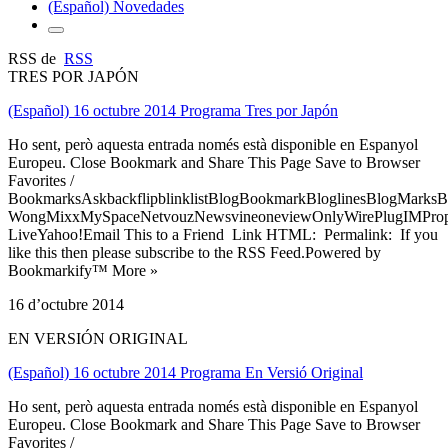
(Español) Novedades
RSS de
RSS
TRES POR JAPÓN
(Español) 16 octubre 2014 Programa Tres por Japón
Ho sent, però aquesta entrada només està disponible en Espanyol
Europeu. Close Bookmark and Share This Page Save to Browser
Favorites /
BookmarksAskbackflipblinklistBlogBookmarkBloglinesBlogMarksB
WongMixxMySpaceNetvouzNewsvineoneviewOnlyWirePlugIMPropell
LiveYahoo!Email This to a Friend Link HTML: Permalink: If you
like this then please subscribe to the RSS Feed.Powered by
Bookmarkify™ More »
16 d’octubre 2014
EN VERSIÓN ORIGINAL
(Español) 16 octubre 2014 Programa En Versió Original
Ho sent, però aquesta entrada només està disponible en Espanyol
Europeu. Close Bookmark and Share This Page Save to Browser
Favorites /