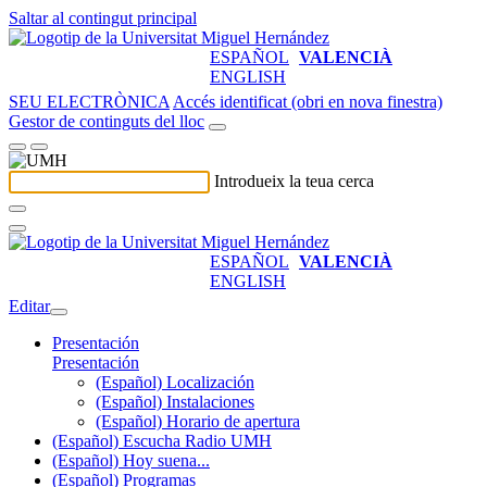
Saltar al contingut principal
ESPAÑOL
VALENCIÀ
ENGLISH
SEU ELECTRÒNICA
Accés identificat (obri en nova finestra)
Gestor de continguts del lloc
Introdueix la teua cerca
ESPAÑOL
VALENCIÀ
ENGLISH
Editar
Presentación
Presentación
(Español) Localización
(Español) Instalaciones
(Español) Horario de apertura
(Español) Escucha Radio UMH
(Español) Hoy suena...
(Español) Programas