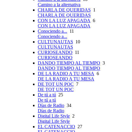
Camino a la alternativa
CHARLA DE QUERIDAS
1
CHARLA DE QUERIDAS
CON LA LUZ APAGADA
6
CON LA LUZ APAGADA
Conociendo a...
11
Conociendo a...
CULTUNAUTAS
10
CULTUNAUTAS
CURIOSEANDO
11
CURIOSEANDO
DANDO TIEMPO AL TIEMPO
3
DANDO TIEMPO AL TIEMPO
DE LA RADIO A TU MESA
6
DE LA RADIO A TU MESA
DE TOT UN POC
7
DE TOT UN POC
De tú a tú
25
De tú a tú
Días de Radio
34
Días de Radio
Digital Life Style
2
Digital Life Style
EL CATENACCIO
27
EL CATENACCIO