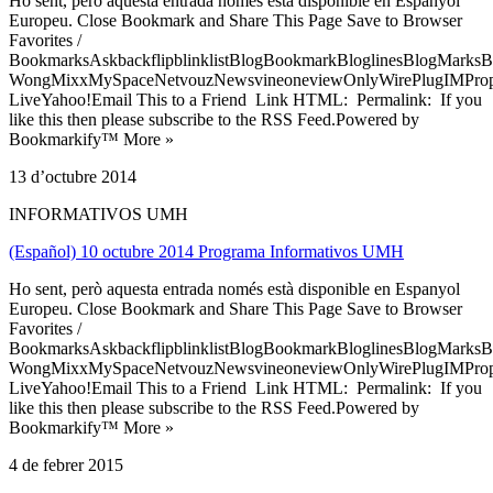
Ho sent, però aquesta entrada només està disponible en Espanyol
Europeu. Close Bookmark and Share This Page Save to Browser
Favorites /
BookmarksAskbackflipblinklistBlogBookmarkBloglinesBlogMarksB
WongMixxMySpaceNetvouzNewsvineoneviewOnlyWirePlugIMPropell
LiveYahoo!Email This to a Friend Link HTML: Permalink: If you
like this then please subscribe to the RSS Feed.Powered by
Bookmarkify™ More »
13 d’octubre 2014
INFORMATIVOS UMH
(Español) 10 octubre 2014 Programa Informativos UMH
Ho sent, però aquesta entrada només està disponible en Espanyol
Europeu. Close Bookmark and Share This Page Save to Browser
Favorites /
BookmarksAskbackflipblinklistBlogBookmarkBloglinesBlogMarksB
WongMixxMySpaceNetvouzNewsvineoneviewOnlyWirePlugIMPropell
LiveYahoo!Email This to a Friend Link HTML: Permalink: If you
like this then please subscribe to the RSS Feed.Powered by
Bookmarkify™ More »
4 de febrer 2015