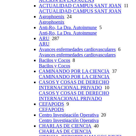
ACCIÓN EN LAS AULAS
ACTUALIDAD CAMPUS SANT JOAN
11
ACTUALIDAD CAMPUS SANT JOAN
Agrophoenix
24
Agrophoenix
Anti-Ro, La Dra. Autoinmune
5
Anti-Ro, La Dra. Autoinmune
ARU
287
ARU
Avances enfermedades cardiovasculares
6
Avances enfermedades cardiovasculares
Bacilos y Cocos
8
Bacilos y Cocos
CAMINANDO POR LA CIENCIA
37
CAMINANDO POR LA CIENCIA
CASOS Y COSAS DE DERECHO
INTERNACIONAL PRIVADO
10
CASOS Y COSAS DE DERECHO
INTERNACIONAL PRIVADO
CEFAPODS
9
CEFAPODS
Centro Investigación Operativa
20
Centro Investigación Operativa
CHARLAS DE CIENCIA
40
CHARLAS DE CIENCIA