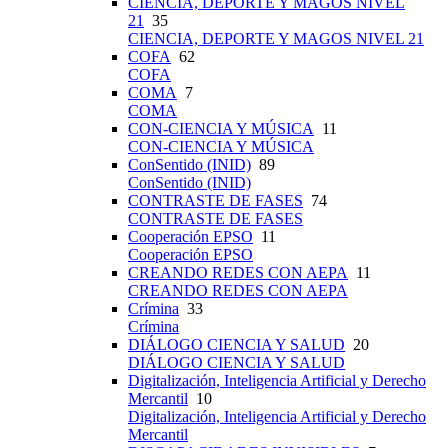
CIENCIA, DEPORTE Y MAGOS NIVEL
21
35
CIENCIA, DEPORTE Y MAGOS NIVEL 21
COFA
62
COFA
COMA
7
COMA
CON-CIENCIA Y MÚSICA
11
CON-CIENCIA Y MÚSICA
ConSentido (INID)
89
ConSentido (INID)
CONTRASTE DE FASES
74
CONTRASTE DE FASES
Cooperación EPSO
11
Cooperación EPSO
CREANDO REDES CON AEPA
11
CREANDO REDES CON AEPA
Crímina
33
Crímina
DIÁLOGO CIENCIA Y SALUD
20
DIÁLOGO CIENCIA Y SALUD
Digitalización, Inteligencia Artificial y Derecho
Mercantil
10
Digitalización, Inteligencia Artificial y Derecho
Mercantil