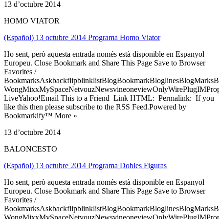
13 d’octubre 2014
HOMO VIATOR
(Español) 13 octubre 2014 Programa Homo Viator
Ho sent, però aquesta entrada només està disponible en Espanyol
Europeu. Close Bookmark and Share This Page Save to Browser
Favorites /
BookmarksAskbackflipblinklistBlogBookmarkBloglinesBlogMarksB
WongMixxMySpaceNetvouzNewsvineoneviewOnlyWirePlugIMPropell
LiveYahoo!Email This to a Friend Link HTML: Permalink: If you
like this then please subscribe to the RSS Feed.Powered by
Bookmarkify™ More »
13 d’octubre 2014
BALONCESTO
(Español) 13 octubre 2014 Programa Dobles Figuras
Ho sent, però aquesta entrada només està disponible en Espanyol
Europeu. Close Bookmark and Share This Page Save to Browser
Favorites /
BookmarksAskbackflipblinklistBlogBookmarkBloglinesBlogMarksB
WongMixxMySpaceNetvouzNewsvineoneviewOnlyWirePlugIMPropell