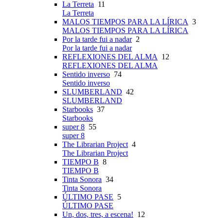
La Terreta
11
La Terreta
MALOS TIEMPOS PARA LA LÍRICA
3
MALOS TIEMPOS PARA LA LÍRICA
Por la tarde fui a nadar
2
Por la tarde fui a nadar
REFLEXIONES DEL ALMA
12
REFLEXIONES DEL ALMA
Sentido inverso
74
Sentido inverso
SLUMBERLAND
42
SLUMBERLAND
Starbooks
37
Starbooks
super 8
55
super 8
The Librarian Project
4
The Librarian Project
TIEMPO B
8
TIEMPO B
Tinta Sonora
34
Tinta Sonora
ÚLTIMO PASE
5
ÚLTIMO PASE
Un, dos, tres, a escena!
12