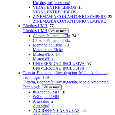
Un, dos, tres, a escena!
VIDAS ENTRE LIBROS
15
VIDAS ENTRE LIBROS
ZINEMANÍA CON ANTONIO SEMPERE
25
ZINEMANÍA CON ANTONIO SEMPERE
Cátedras UMH
77
Cátedras UMH
Veure més
Cátedra Palmeral d'Elx
34
Cátedra Palmeral d'Elx
Memoria de Elche
73
Memoria de Elche
Misteri d'Elx
14
Misteri d'Elx
UNIVERSIDAD INCLUSIVA
53
UNIVERSIDAD INCLUSIVA
Ciencia, Economía, Investigación, Medio Ambiente y
Tecnología
149
Ciencia, Economía, Investigación, Medio Ambiente y
Tecnología
Veure més
#eXcepticUMH
18
#eXcepticUMH
A tu salud
2
A tu salud
ACCIÓN EN LAS AULAS
24