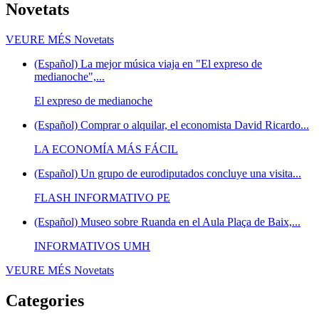
Novetats
VEURE MÉS
Novetats
(Español) La mejor música viaja en "El expreso de
medianoche",...
El expreso de medianoche
(Español) Comprar o alquilar, el economista David Ricardo...
LA ECONOMÍA MÁS FÁCIL
(Español) Un grupo de eurodiputados concluye una visita...
FLASH INFORMATIVO PE
(Español) Museo sobre Ruanda en el Aula Plaça de Baix,...
INFORMATIVOS UMH
VEURE MÉS
Novetats
Categories