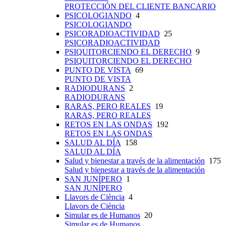
PROTECCIÓN DEL CLIENTE BANCARIO
PSICOLOGIANDO
4
PSICOLOGIANDO
PSICORADIOACTIVIDAD
25
PSICORADIOACTIVIDAD
PSIQUITORCIENDO EL DERECHO
9
PSIQUITORCIENDO EL DERECHO
PUNTO DE VISTA
69
PUNTO DE VISTA
RADIODURANS
2
RADIODURANS
RARAS, PERO REALES
19
RARAS, PERO REALES
RETOS EN LAS ONDAS
192
RETOS EN LAS ONDAS
SALUD AL DÍA
158
SALUD AL DÍA
Salud y bienestar a través de la alimentación
175
Salud y bienestar a través de la alimentación
SAN JUNÍPERO
1
SAN JUNÍPERO
Llavors de Ciència
4
Llavors de Ciència
Simular es de Humanos
20
Simular es de Humanos