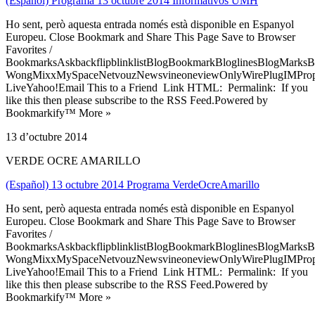
(Español) Programa 13 octubre 2014 Informativos UMH
Ho sent, però aquesta entrada només està disponible en Espanyol
Europeu. Close Bookmark and Share This Page Save to Browser
Favorites /
BookmarksAskbackflipblinklistBlogBookmarkBloglinesBlogMarksB
WongMixxMySpaceNetvouzNewsvineoneviewOnlyWirePlugIMPropell
LiveYahoo!Email This to a Friend Link HTML: Permalink: If you
like this then please subscribe to the RSS Feed.Powered by
Bookmarkify™ More »
13 d’octubre 2014
VERDE OCRE AMARILLO
(Español) 13 octubre 2014 Programa VerdeOcreAmarillo
Ho sent, però aquesta entrada només està disponible en Espanyol
Europeu. Close Bookmark and Share This Page Save to Browser
Favorites /
BookmarksAskbackflipblinklistBlogBookmarkBloglinesBlogMarksB
WongMixxMySpaceNetvouzNewsvineoneviewOnlyWirePlugIMPropell
LiveYahoo!Email This to a Friend Link HTML: Permalink: If you
like this then please subscribe to the RSS Feed.Powered by
Bookmarkify™ More »