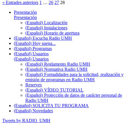
« Entrades anteriors
1
…
26
27
28
Presentación
Presentación
(Español) Localización
(Español) Instalaciones
(Español) Horario de apertura
(Español) Escucha Radio UMH
(Español) Hoy suena...
(Español) Programas
(Español) Usuarios
(Español) Usuarios
(Español) Reglamento Radio UMH
(Español) Normativa Radio UMH
(Español) Formalidades para la solicitud, realización y
emisión de programas en Radio UMH
Reserves
(Español) VÍDEO TUTORIAL
(Español) Protección de datos de carácter personal de
Radio UMH
(Español) SOLICITA TU PROGRAMA
(Español) Novedades
Tweets by RADIO_UMH