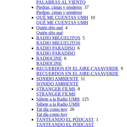
PALABRAS AL VIENTO
Piedras, cimas y senderos
37
Piedras, cimas y senderos
QUÉ ME CUENTAS UMH
10
QUÉ ME CUENTAS UMH
Quién dijo qué
4
Quién dijo qué
RADIO MIGUELITOS
5
RADIO MIGUELITOS
RADIO PARADISO
6
RADIO PARADISO
RADIOCINE
6
RADIOCINE
RECUERDOS EN EL AIRE-CASAVERDE
9
RECUERDOS EN EL AIRE-CASAVERDE
SONIDO AMBIENTE
11
SONIDO AMBIENTE
STRANGER FILMS
8
STRANGER FILMS
Súbete a la Radio UMH
125
Súbete a la Radio UMH
Tal día como hoy
20
Tal día como hoy
TANTEANDO EL PÓDCAST
1
TANTEANDO EL PÓDCAST