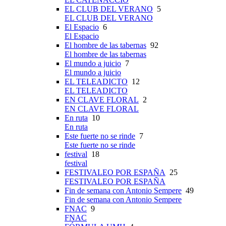
EL CLUB DEL VERANO
5
EL CLUB DEL VERANO
El Espacio
6
El Espacio
El hombre de las tabernas
92
El hombre de las tabernas
El mundo a juicio
7
El mundo a juicio
EL TELEADICTO
12
EL TELEADICTO
EN CLAVE FLORAL
2
EN CLAVE FLORAL
En ruta
10
En ruta
Este fuerte no se rinde
7
Este fuerte no se rinde
festival
18
festival
FESTIVALEO POR ESPAÑA
25
FESTIVALEO POR ESPAÑA
Fin de semana con Antonio Sempere
49
Fin de semana con Antonio Sempere
FNAC
9
FNAC