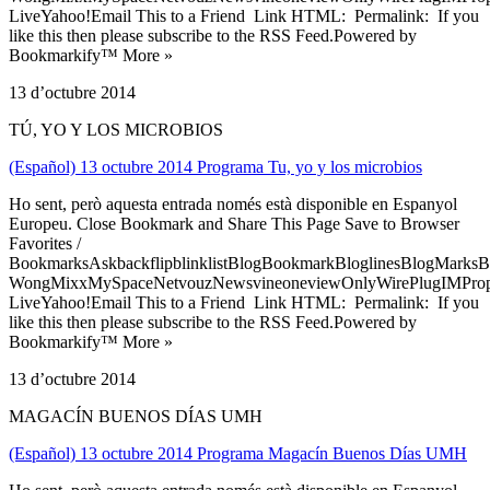
LiveYahoo!Email This to a Friend Link HTML: Permalink: If you
like this then please subscribe to the RSS Feed.Powered by
Bookmarkify™ More »
13 d’octubre 2014
TÚ, YO Y LOS MICROBIOS
(Español) 13 octubre 2014 Programa Tu, yo y los microbios
Ho sent, però aquesta entrada només està disponible en Espanyol
Europeu. Close Bookmark and Share This Page Save to Browser
Favorites /
BookmarksAskbackflipblinklistBlogBookmarkBloglinesBlogMarksB
WongMixxMySpaceNetvouzNewsvineoneviewOnlyWirePlugIMPropell
LiveYahoo!Email This to a Friend Link HTML: Permalink: If you
like this then please subscribe to the RSS Feed.Powered by
Bookmarkify™ More »
13 d’octubre 2014
MAGACÍN BUENOS DÍAS UMH
(Español) 13 octubre 2014 Programa Magacín Buenos Días UMH