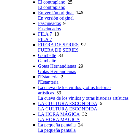
El contraplano
25
El contraplano
En versión original
146
En versión original
Fascineados
9
Fascineados
FILA 7
10
FILA 7
FUERA DE SERIES
92
FUERA DE SERIES
Gambatte
33
Gambatte
Gotas Hernandianas
29
Gotas Hernandianas
l'Estanteria
2
l'Estanteria
La cueva de los vinilos y otras historias
artísticas
59
La cueva de los vinilos y otras historias artísticas
LA CULTURA ESCONDIDA
6
LA CULTURA ESCONDIDA
LA HORA MÁGICA
32
LA HORA MÁGICA
La pequeña pantalla
24
La pequeña pantalla