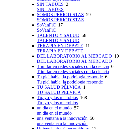
SIN TABÚES
2
SIN TABÚES
SOMOS PERIODISTAS
59
SOMOS PERIODISTAS
SoVanFiC
17
SoVanFiC
TALENTO Y SALUD
58
TALENTO Y SALUD
TERAPIA EN DEBATE
11
TERAPIA EN DEBATE
DEL LABORATORIO AL MERCADO
10
DEL LABORATORIO AL MERCADO
Triunfar en redes sociales con la ciencia
6
Triunfar en redes sociales con la ciencia
Tu piel habla, la podología responde
6
Tu piel habla, la podología responde
TU SALUD PÉLVICA
1
TU SALUD PÉLVICA
Tú, yo y los microbios
168
Tú, yo y los microbios
un día en el mundo
57
un día en el mundo
una ventana a la innovación
50
una ventana a la innovación
Universitarios Consumidores
12