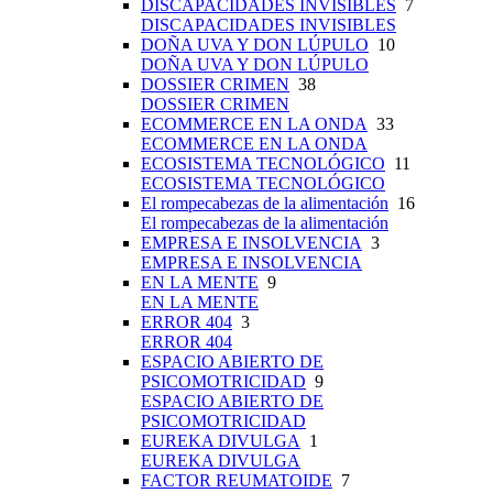
DISCAPACIDADES INVISIBLES
7
DISCAPACIDADES INVISIBLES
DOÑA UVA Y DON LÚPULO
10
DOÑA UVA Y DON LÚPULO
DOSSIER CRIMEN
38
DOSSIER CRIMEN
ECOMMERCE EN LA ONDA
33
ECOMMERCE EN LA ONDA
ECOSISTEMA TECNOLÓGICO
11
ECOSISTEMA TECNOLÓGICO
El rompecabezas de la alimentación
16
El rompecabezas de la alimentación
EMPRESA E INSOLVENCIA
3
EMPRESA E INSOLVENCIA
EN LA MENTE
9
EN LA MENTE
ERROR 404
3
ERROR 404
ESPACIO ABIERTO DE
PSICOMOTRICIDAD
9
ESPACIO ABIERTO DE
PSICOMOTRICIDAD
EUREKA DIVULGA
1
EUREKA DIVULGA
FACTOR REUMATOIDE
7