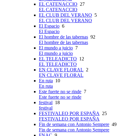
EL CATENACCIO
27
EL CATENACCIO
EL CLUB DEL VERANO
5
EL CLUB DEL VERANO
El Espacio
6
El Espacio
El hombre de las tabernas
92
El hombre de las tabernas
El mundo a juicio
7
El mundo a juicio
EL TELEADICTO
12
EL TELEADICTO
EN CLAVE FLORAL
2
EN CLAVE FLORAL
En ruta
10
En ruta
Este fuerte no se rinde
7
Este fuerte no se rinde
festival
18
festival
FESTIVALEO POR ESPAÑA
25
FESTIVALEO POR ESPAÑA
Fin de semana con Antonio Sempere
49
Fin de semana con Antonio Sempere
FNAC
9