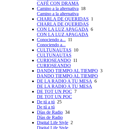
CAFÉ CON DRAMA
Camino a la alternativa
18
Camino a la alternativa
CHARLA DE QUERIDAS
1
CHARLA DE QUERIDAS
CON LA LUZ APAGADA
6
CON LA LUZ APAGADA
Conociendo a...
11
Conociendo a...
CULTUNAUTAS
10
CULTUNAUTAS
CURIOSEANDO
11
CURIOSEANDO
DANDO TIEMPO AL TIEMPO
3
DANDO TIEMPO AL TIEMPO
DE LA RADIO A TU MESA
6
DE LA RADIO A TU MESA
DE TOT UN POC
7
DE TOT UN POC
De tú a tú
25
De tú a tú
Días de Radio
34
Días de Radio
Digital Life Style
2
Digital Life Style