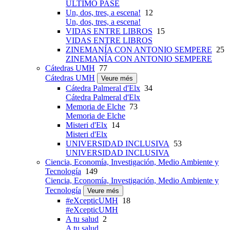
ÚLTIMO PASE
Un, dos, tres, a escena!
12
Un, dos, tres, a escena!
VIDAS ENTRE LIBROS
15
VIDAS ENTRE LIBROS
ZINEMANÍA CON ANTONIO SEMPERE
25
ZINEMANÍA CON ANTONIO SEMPERE
Cátedras UMH
77
Cátedras UMH
Veure més
Cátedra Palmeral d'Elx
34
Cátedra Palmeral d'Elx
Memoria de Elche
73
Memoria de Elche
Misteri d'Elx
14
Misteri d'Elx
UNIVERSIDAD INCLUSIVA
53
UNIVERSIDAD INCLUSIVA
Ciencia, Economía, Investigación, Medio Ambiente y
Tecnología
149
Ciencia, Economía, Investigación, Medio Ambiente y
Tecnología
Veure més
#eXcepticUMH
18
#eXcepticUMH
A tu salud
2
A tu salud