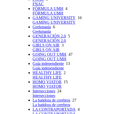
FNAC
FÓRMULA UMH
4
FÓRMULA UMH
GAMING UNIVERSITY
16
GAMING UNIVERSITY
Geekmanía
6
Geekmanía
GENERACIÓN 2.0
5
GENERACIÓN 2.0
GIRLS ON AIR
3
GIRLS ON AIR
GOING OUT UMH
47
GOING OUT UMH
Guía independiente
13
Guía independiente
HEALTHY LIFE
2
HEALTHY LIFE
HOMO VIATOR
15
HOMO VIATOR
Intersecciones
24
Intersecciones
La batidora de cerebros
27
La batidora de cerebros
LA CONTRAPORTADA
4
LA CONTRAPORTADA