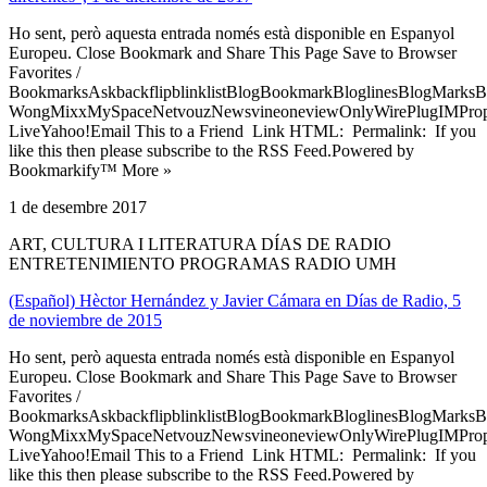
Ho sent, però aquesta entrada només està disponible en Espanyol
Europeu. Close Bookmark and Share This Page Save to Browser
Favorites /
BookmarksAskbackflipblinklistBlogBookmarkBloglinesBlogMarksB
WongMixxMySpaceNetvouzNewsvineoneviewOnlyWirePlugIMPropell
LiveYahoo!Email This to a Friend Link HTML: Permalink: If you
like this then please subscribe to the RSS Feed.Powered by
Bookmarkify™ More »
1 de desembre 2017
ART, CULTURA I LITERATURA DÍAS DE RADIO
ENTRETENIMIENTO PROGRAMAS RADIO UMH
(Español) Hèctor Hernández y Javier Cámara en Días de Radio, 5
de noviembre de 2015
Ho sent, però aquesta entrada només està disponible en Espanyol
Europeu. Close Bookmark and Share This Page Save to Browser
Favorites /
BookmarksAskbackflipblinklistBlogBookmarkBloglinesBlogMarksB
WongMixxMySpaceNetvouzNewsvineoneviewOnlyWirePlugIMPropell
LiveYahoo!Email This to a Friend Link HTML: Permalink: If you
like this then please subscribe to the RSS Feed.Powered by