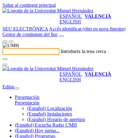
Saltar al contingut principal
ESPAÑOL
VALENCIÀ
ENGLISH
SEU ELECTRÒNICA
Accés identificat (obri en nova finestra)
Gestor de continguts del lloc
Introdueix la teua cerca
ESPAÑOL
VALENCIÀ
ENGLISH
Editar
Presentación
Presentación
(Español) Localización
(Español) Instalaciones
(Español) Horario de apertura
(Español) Escucha Radio UMH
(Español) Hoy suena...
(Español) Programas