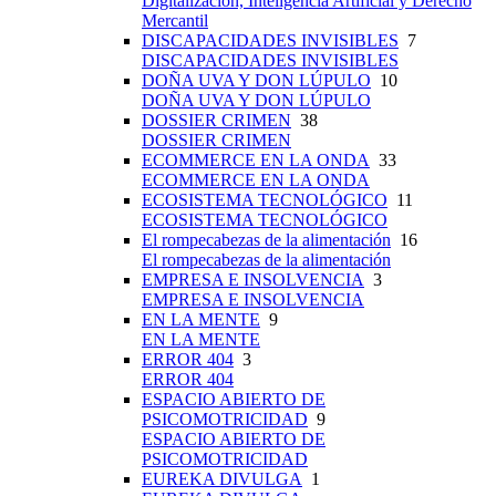
Digitalización, Inteligencia Artificial y Derecho
Mercantil
DISCAPACIDADES INVISIBLES
7
DISCAPACIDADES INVISIBLES
DOÑA UVA Y DON LÚPULO
10
DOÑA UVA Y DON LÚPULO
DOSSIER CRIMEN
38
DOSSIER CRIMEN
ECOMMERCE EN LA ONDA
33
ECOMMERCE EN LA ONDA
ECOSISTEMA TECNOLÓGICO
11
ECOSISTEMA TECNOLÓGICO
El rompecabezas de la alimentación
16
El rompecabezas de la alimentación
EMPRESA E INSOLVENCIA
3
EMPRESA E INSOLVENCIA
EN LA MENTE
9
EN LA MENTE
ERROR 404
3
ERROR 404
ESPACIO ABIERTO DE
PSICOMOTRICIDAD
9
ESPACIO ABIERTO DE
PSICOMOTRICIDAD
EUREKA DIVULGA
1