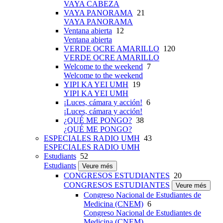
VAYA CABEZA
VAYA PANORAMA
21
VAYA PANORAMA
Ventana abierta
12
Ventana abierta
VERDE OCRE AMARILLO
120
VERDE OCRE AMARILLO
Welcome to the weekend
7
Welcome to the weekend
YIPI KA YEI UMH
19
YIPI KA YEI UMH
¡Luces, cámara y acción!
6
¡Luces, cámara y acción!
¿QUÉ ME PONGO?
38
¿QUÉ ME PONGO?
ESPECIALES RADIO UMH
43
ESPECIALES RADIO UMH
Estudiants
52
Estudiants
Veure més
CONGRESOS ESTUDIANTES
20
CONGRESOS ESTUDIANTES
Veure més
Congreso Nacional de Estudiantes de
Medicina (CNEM)
6
Congreso Nacional de Estudiantes de
Medicina (CNEM)