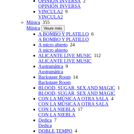
OPINIÓN INVERSA
2
OPINIÓN INVERSA
VINCULA2
9
VINCULA2
Música
355
Música
Veure més
A BOMBO Y PLATILLO
6
A BOMBO Y PLATILLO
A micro abierto
24
A micro abierto
ALICANTE LIVE MUSIC
112
ALICANTE LIVE MUSIC
Austramática
9
Austramática
Backstage Room
14
Backstage Room
BLOOD, SUGAR, SEX AND MAGIC
1
BLOOD, SUGAR, SEX AND MAGIC
CON LA MÚSICA A OTRA SALA
4
CON LA MÚSICA A OTRA SALA
CON LA NIEBLA
17
CON LA NIEBLA
Dedica
7
Dedica
DOBLE TEMPO
4