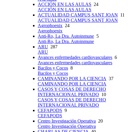
ACCIÓN EN LAS AULAS
24
ACCIÓN EN LAS AULAS
ACTUALIDAD CAMPUS SANT JOAN
11
ACTUALIDAD CAMPUS SANT JOAN
Agrophoenix
24
Agrophoenix
Anti-Ro, La Dra. Autoinmune
5
Anti-Ro, La Dra. Autoinmune
ARU
287
ARU
Avances enfermedades cardiovasculares
6
Avances enfermedades cardiovasculares
Bacilos y Cocos
8
Bacilos y Cocos
CAMINANDO POR LA CIENCIA
37
CAMINANDO POR LA CIENCIA
CASOS Y COSAS DE DERECHO
INTERNACIONAL PRIVADO
10
CASOS Y COSAS DE DERECHO
INTERNACIONAL PRIVADO
CEFAPODS
9
CEFAPODS
Centro Investigación Operativa
20
Centro Investigación Operativa
CHARLAS DE CIENCIA
40