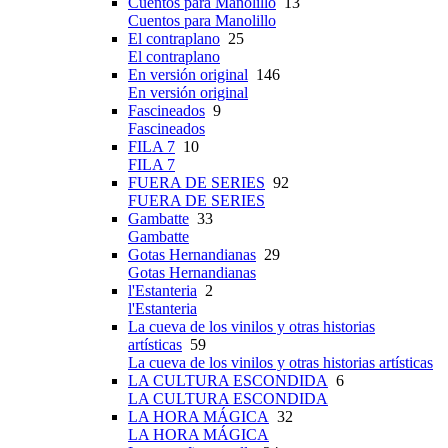
Cuentos para Manolillo
13
Cuentos para Manolillo
El contraplano
25
El contraplano
En versión original
146
En versión original
Fascineados
9
Fascineados
FILA 7
10
FILA 7
FUERA DE SERIES
92
FUERA DE SERIES
Gambatte
33
Gambatte
Gotas Hernandianas
29
Gotas Hernandianas
l'Estanteria
2
l'Estanteria
La cueva de los vinilos y otras historias
artísticas
59
La cueva de los vinilos y otras historias artísticas
LA CULTURA ESCONDIDA
6
LA CULTURA ESCONDIDA
LA HORA MÁGICA
32
LA HORA MÁGICA