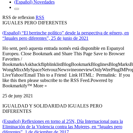
(Español) Novedades
RSS de reflexion
RSS
IGUALES PERO DIFERENTES
(Español) “El berrinche político” desde la perspectiva de género, en
“Iguales pero diferentes”, 25 de junio de 2021
Ho sent, però aquesta entrada només està disponible en Espanyol
Europeu. Close Bookmark and Share This Page Save to Browser
Favorites /
BookmarksAskbackflipblinklistBlogBookmarkBloglinesBlogMarksB
WongMixxMySpaceNetvouzNewsvineoneviewOnlyWirePlugIMPropell
LiveYahoo!Email This to a Friend Link HTML: Permalink: If you
like this then please subscribe to the RSS Feed.Powered by
Bookmarkify™ More »
25 de juny 2021
IGUALDAD Y SOLIDARIDAD IGUALES PERO
DIFERENTES
(Español) Reflexiones en torno al 25N, Día Internacional para la
Eliminación de la Violencia contra las Mujeres, en “Iguales pero
diferentes”, 1 de diciembre de 2017