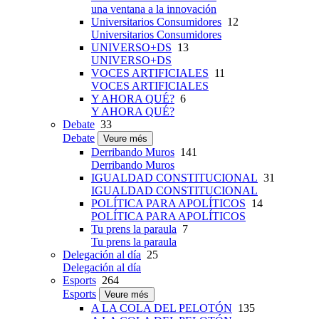
una ventana a la innovación
Universitarios Consumidores
12
Universitarios Consumidores
UNIVERSO+DS
13
UNIVERSO+DS
VOCES ARTIFICIALES
11
VOCES ARTIFICIALES
Y AHORA QUÉ?
6
Y AHORA QUÉ?
Debate
33
Debate
Veure més
Derribando Muros
141
Derribando Muros
IGUALDAD CONSTITUCIONAL
31
IGUALDAD CONSTITUCIONAL
POLÍTICA PARA APOLÍTICOS
14
POLÍTICA PARA APOLÍTICOS
Tu prens la paraula
7
Tu prens la paraula
Delegación al día
25
Delegación al día
Esports
264
Esports
Veure més
A LA COLA DEL PELOTÓN
135