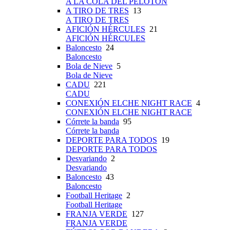
A LA COLA DEL PELOTÓN
A TIRO DE TRES
13
A TIRO DE TRES
AFICIÓN HÉRCULES
21
AFICIÓN HÉRCULES
Baloncesto
24
Baloncesto
Bola de Nieve
5
Bola de Nieve
CADU
221
CADU
CONEXIÓN ELCHE NIGHT RACE
4
CONEXIÓN ELCHE NIGHT RACE
Córrete la banda
95
Córrete la banda
DEPORTE PARA TODOS
19
DEPORTE PARA TODOS
Desvariando
2
Desvariando
Baloncesto
43
Baloncesto
Football Heritage
2
Football Heritage
FRANJA VERDE
127
FRANJA VERDE