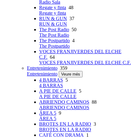
Radio Sala
Regate y finta
48
Regate y finta
RUN & GUN
37
RUN & GUN
The Post Radio
50
The Post Radio
The Postpartido
4
The Postpartido
VOCES FRANJIVERDES DEL ELCHE
C.F.
64
VOCES FRANJIVERDES DEL ELCHE C.F.
Entretenimiento
359
Entretenimiento
Veure més
4 BARRAS
5
4 BARRAS
A PIE DE CALLE
5
A PIE DE CALLE
ABRIENDO CAMINOS
88
ABRIENDO CAMINOS
ÁREA 5
9
ÁREA 5
BROTES EN LA RADIO
3
BROTES EN LA RADIO
CAFÉ CON DRAMA
1