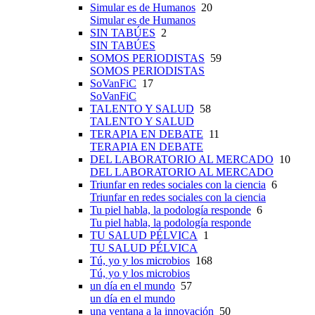
Simular es de Humanos
20
Simular es de Humanos
SIN TABÚES
2
SIN TABÚES
SOMOS PERIODISTAS
59
SOMOS PERIODISTAS
SoVanFiC
17
SoVanFiC
TALENTO Y SALUD
58
TALENTO Y SALUD
TERAPIA EN DEBATE
11
TERAPIA EN DEBATE
DEL LABORATORIO AL MERCADO
10
DEL LABORATORIO AL MERCADO
Triunfar en redes sociales con la ciencia
6
Triunfar en redes sociales con la ciencia
Tu piel habla, la podología responde
6
Tu piel habla, la podología responde
TU SALUD PÉLVICA
1
TU SALUD PÉLVICA
Tú, yo y los microbios
168
Tú, yo y los microbios
un día en el mundo
57
un día en el mundo
una ventana a la innovación
50