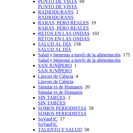
PUNTO DE VISTA
69
PUNTO DE VISTA
RADIODURANS
2
RADIODURANS
RARAS, PERO REALES
19
RARAS, PERO REALES
RETOS EN LAS ONDAS
192
RETOS EN LAS ONDAS
SALUD AL DÍA
158
SALUD AL DÍA
Salud y bienestar a través de la alimentación
175
Salud y bienestar a través de la alimentación
SAN JUNÍPERO
1
SAN JUNÍPERO
Llavors de Ciència
4
Llavors de Ciència
Simular es de Humanos
20
Simular es de Humanos
SIN TABÚES
2
SIN TABÚES
SOMOS PERIODISTAS
59
SOMOS PERIODISTAS
SoVanFiC
17
SoVanFiC
TALENTO Y SALUD
58