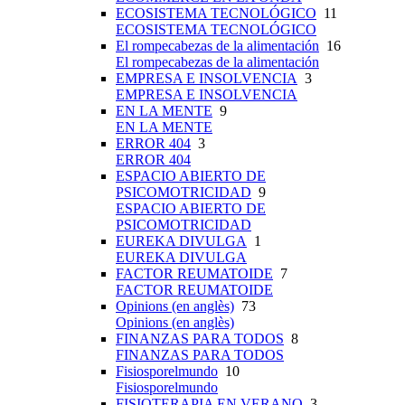
ECOSISTEMA TECNOLÓGICO
11
ECOSISTEMA TECNOLÓGICO
El rompecabezas de la alimentación
16
El rompecabezas de la alimentación
EMPRESA E INSOLVENCIA
3
EMPRESA E INSOLVENCIA
EN LA MENTE
9
EN LA MENTE
ERROR 404
3
ERROR 404
ESPACIO ABIERTO DE
PSICOMOTRICIDAD
9
ESPACIO ABIERTO DE
PSICOMOTRICIDAD
EUREKA DIVULGA
1
EUREKA DIVULGA
FACTOR REUMATOIDE
7
FACTOR REUMATOIDE
Opinions (en anglès)
73
Opinions (en anglès)
FINANZAS PARA TODOS
8
FINANZAS PARA TODOS
Fisiosporelmundo
10
Fisiosporelmundo
FISIOTERAPIA EN VERANO
3