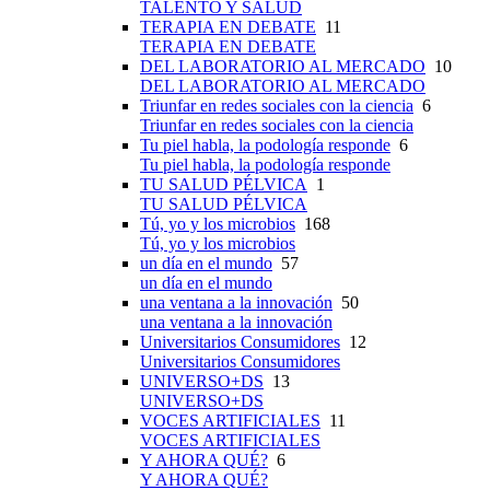
TALENTO Y SALUD
TERAPIA EN DEBATE
11
TERAPIA EN DEBATE
DEL LABORATORIO AL MERCADO
10
DEL LABORATORIO AL MERCADO
Triunfar en redes sociales con la ciencia
6
Triunfar en redes sociales con la ciencia
Tu piel habla, la podología responde
6
Tu piel habla, la podología responde
TU SALUD PÉLVICA
1
TU SALUD PÉLVICA
Tú, yo y los microbios
168
Tú, yo y los microbios
un día en el mundo
57
un día en el mundo
una ventana a la innovación
50
una ventana a la innovación
Universitarios Consumidores
12
Universitarios Consumidores
UNIVERSO+DS
13
UNIVERSO+DS
VOCES ARTIFICIALES
11
VOCES ARTIFICIALES
Y AHORA QUÉ?
6
Y AHORA QUÉ?