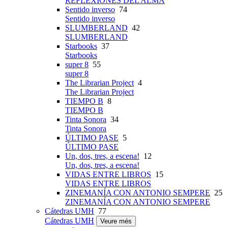
REFLEXIONES DEL ALMA
Sentido inverso
74
Sentido inverso
SLUMBERLAND
42
SLUMBERLAND
Starbooks
37
Starbooks
super 8
55
super 8
The Librarian Project
4
The Librarian Project
TIEMPO B
8
TIEMPO B
Tinta Sonora
34
Tinta Sonora
ÚLTIMO PASE
5
ÚLTIMO PASE
Un, dos, tres, a escena!
12
Un, dos, tres, a escena!
VIDAS ENTRE LIBROS
15
VIDAS ENTRE LIBROS
ZINEMANÍA CON ANTONIO SEMPERE
25
ZINEMANÍA CON ANTONIO SEMPERE
Cátedras UMH
77
Cátedras UMH
Veure més