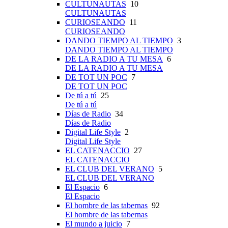
CULTUNAUTAS
10
CULTUNAUTAS
CURIOSEANDO
11
CURIOSEANDO
DANDO TIEMPO AL TIEMPO
3
DANDO TIEMPO AL TIEMPO
DE LA RADIO A TU MESA
6
DE LA RADIO A TU MESA
DE TOT UN POC
7
DE TOT UN POC
De tú a tú
25
De tú a tú
Días de Radio
34
Días de Radio
Digital Life Style
2
Digital Life Style
EL CATENACCIO
27
EL CATENACCIO
EL CLUB DEL VERANO
5
EL CLUB DEL VERANO
El Espacio
6
El Espacio
El hombre de las tabernas
92
El hombre de las tabernas
El mundo a juicio
7