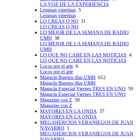
LA VOZ DE LA EXPERIENCIA
Lenguas viperinas
5
Lenguas viperinas
LO CREAS O NO
11
LO CREAS O NO
LO MEJOR DE LA SEMANA DE RADIO
UMH
38
LO MEJOR DE LA SEMANA DE RADIO
UMH
LO QUE NO CABE EN LAS NOTICIAS
4
LO QUE NO CABE EN LAS NOTICIAS
Locos por el arte
6
Locos por el arte
Magacín Buenos días UMH
612
Magacín Buenos días UMH
Magacín Especial Viernes TRES EN UNO
59
Magacín Especial Viernes TRES EN UNO
Magazine con Z
50
Magazine con Z
MAYORES EN LA ONDA
37
MAYORES EN LA ONDA
MEGAHERCIOS VERANIEGOS DE JUAN
NAVARRO
1
MEGAHERCIOS VERANIEGOS DE JUAN
NAVARRO