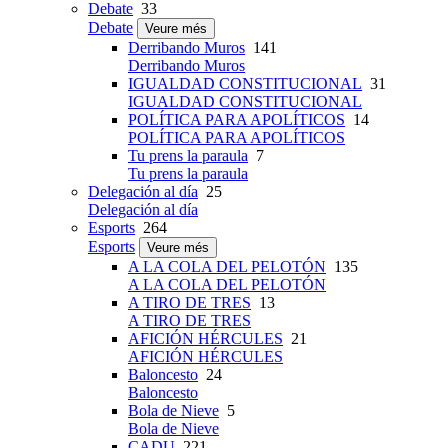
Debate
33
Debate
Veure més
Derribando Muros
141
Derribando Muros
IGUALDAD CONSTITUCIONAL
31
IGUALDAD CONSTITUCIONAL
POLÍTICA PARA APOLÍTICOS
14
POLÍTICA PARA APOLÍTICOS
Tu prens la paraula
7
Tu prens la paraula
Delegación al día
25
Delegación al día
Esports
264
Esports
Veure més
A LA COLA DEL PELOTÓN
135
A LA COLA DEL PELOTÓN
A TIRO DE TRES
13
A TIRO DE TRES
AFICIÓN HÉRCULES
21
AFICIÓN HÉRCULES
Baloncesto
24
Baloncesto
Bola de Nieve
5
Bola de Nieve
CADU
221