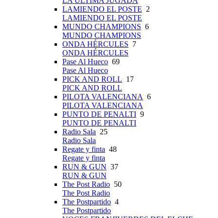
LA ÚLTIMA JUGADA
LAMIENDO EL POSTE
2
LAMIENDO EL POSTE
MUNDO CHAMPIONS
6
MUNDO CHAMPIONS
ONDA HÉRCULES
7
ONDA HÉRCULES
Pase Al Hueco
69
Pase Al Hueco
PICK AND ROLL
17
PICK AND ROLL
PILOTA VALENCIANA
6
PILOTA VALENCIANA
PUNTO DE PENALTI
9
PUNTO DE PENALTI
Radio Sala
25
Radio Sala
Regate y finta
48
Regate y finta
RUN & GUN
37
RUN & GUN
The Post Radio
50
The Post Radio
The Postpartido
4
The Postpartido