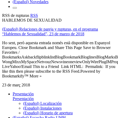
(Español) Novedades
RSS de rupturas
RSS
HABLEMOS DE SEXUALIDAD
(Español) Relaciones de pareja y rupturas, en el programa
“Hablemos de Sexualidad”, 23 de marzo de 2018
Ho sent, però aquesta entrada només està disponible en Espanyol
Europeu. Close Bookmark and Share This Page Save to Browser
Favorites /
BookmarksAskbackflipblinklistBlogBookmarkBloglinesBlogMarksB
WongMixxMySpaceNetvouzNewsvineoneviewOnlyWirePlugIMPropell
LiveYahoo!Email This to a Friend Link HTML: Permalink: If you
like this then please subscribe to the RSS Feed.Powered by
Bookmarkify™ More »
23 de març 2018
Presentación
Presentación
(Español) Localización
(Español) Instalaciones
(Español) Horario de apertura
(Español) Escucha Radio UMH