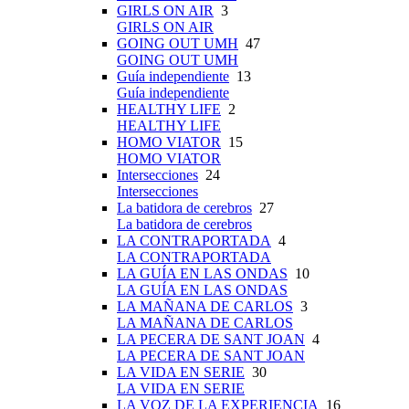
GIRLS ON AIR
3
GIRLS ON AIR
GOING OUT UMH
47
GOING OUT UMH
Guía independiente
13
Guía independiente
HEALTHY LIFE
2
HEALTHY LIFE
HOMO VIATOR
15
HOMO VIATOR
Intersecciones
24
Intersecciones
La batidora de cerebros
27
La batidora de cerebros
LA CONTRAPORTADA
4
LA CONTRAPORTADA
LA GUÍA EN LAS ONDAS
10
LA GUÍA EN LAS ONDAS
LA MAÑANA DE CARLOS
3
LA MAÑANA DE CARLOS
LA PECERA DE SANT JOAN
4
LA PECERA DE SANT JOAN
LA VIDA EN SERIE
30
LA VIDA EN SERIE
LA VOZ DE LA EXPERIENCIA
16