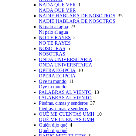
NADA QUE VER
1
NADA QUE VER
NADIE HABLARÁ DE NOSOTROS
35
NADIE HABLARÁ DE NOSOTROS
Ni palo al agua
23
Ni palo al agua
NO TE RAYES
2
NO TE RAYES
NOSOTRAS
5
NOSOTRAS
ONDA UNIVERSITARIA
11
ONDA UNIVERSITARIA
OPERA EGIPCIA
10
OPERA EGIPCIA
Oye tu mundo
11
Oye tu mundo
PALABRAS AL VIENTO
13
PALABRAS AL VIENTO
Piedras, cimas y senderos
37
Piedras, cimas y senderos
QUÉ ME CUENTAS UMH
10
QUÉ ME CUENTAS UMH
Quién dijo qué
4
Quién dijo qué
RADIO MIGUELITOS
5