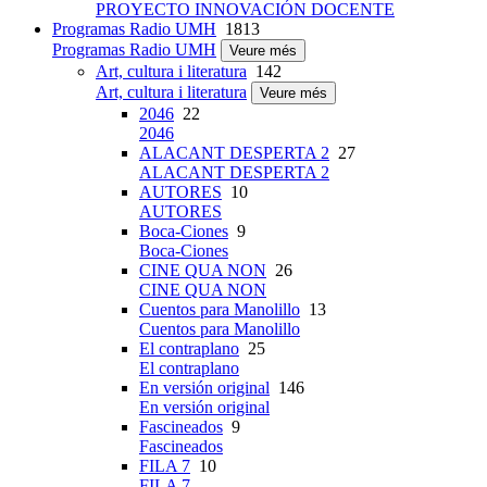
PROYECTO INNOVACIÓN DOCENTE
Programas Radio UMH
1813
Programas Radio UMH
Veure més
Art, cultura i literatura
142
Art, cultura i literatura
Veure més
2046
22
2046
ALACANT DESPERTA 2
27
ALACANT DESPERTA 2
AUTORES
10
AUTORES
Boca-Ciones
9
Boca-Ciones
CINE QUA NON
26
CINE QUA NON
Cuentos para Manolillo
13
Cuentos para Manolillo
El contraplano
25
El contraplano
En versión original
146
En versión original
Fascineados
9
Fascineados
FILA 7
10
FILA 7