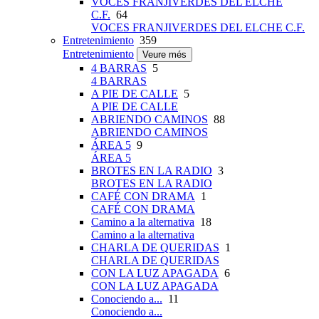
VOCES FRANJIVERDES DEL ELCHE
C.F.
64
VOCES FRANJIVERDES DEL ELCHE C.F.
Entretenimiento
359
Entretenimiento
Veure més
4 BARRAS
5
4 BARRAS
A PIE DE CALLE
5
A PIE DE CALLE
ABRIENDO CAMINOS
88
ABRIENDO CAMINOS
ÁREA 5
9
ÁREA 5
BROTES EN LA RADIO
3
BROTES EN LA RADIO
CAFÉ CON DRAMA
1
CAFÉ CON DRAMA
Camino a la alternativa
18
Camino a la alternativa
CHARLA DE QUERIDAS
1
CHARLA DE QUERIDAS
CON LA LUZ APAGADA
6
CON LA LUZ APAGADA
Conociendo a...
11
Conociendo a...