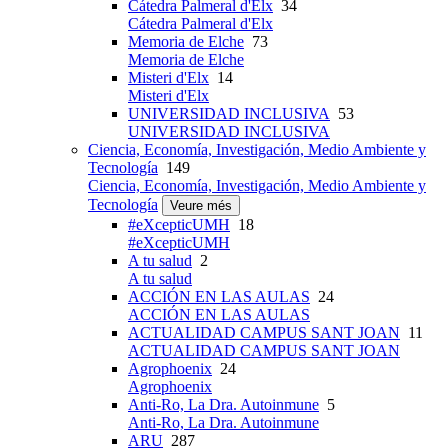
Cátedra Palmeral d'Elx
34
Cátedra Palmeral d'Elx
Memoria de Elche
73
Memoria de Elche
Misteri d'Elx
14
Misteri d'Elx
UNIVERSIDAD INCLUSIVA
53
UNIVERSIDAD INCLUSIVA
Ciencia, Economía, Investigación, Medio Ambiente y
Tecnología
149
Ciencia, Economía, Investigación, Medio Ambiente y
Tecnología
Veure més
#eXcepticUMH
18
#eXcepticUMH
A tu salud
2
A tu salud
ACCIÓN EN LAS AULAS
24
ACCIÓN EN LAS AULAS
ACTUALIDAD CAMPUS SANT JOAN
11
ACTUALIDAD CAMPUS SANT JOAN
Agrophoenix
24
Agrophoenix
Anti-Ro, La Dra. Autoinmune
5
Anti-Ro, La Dra. Autoinmune
ARU
287