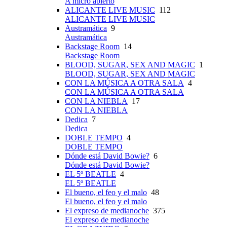
A micro abierto
ALICANTE LIVE MUSIC
112
ALICANTE LIVE MUSIC
Austramática
9
Austramática
Backstage Room
14
Backstage Room
BLOOD, SUGAR, SEX AND MAGIC
1
BLOOD, SUGAR, SEX AND MAGIC
CON LA MÚSICA A OTRA SALA
4
CON LA MÚSICA A OTRA SALA
CON LA NIEBLA
17
CON LA NIEBLA
Dedica
7
Dedica
DOBLE TEMPO
4
DOBLE TEMPO
Dónde está David Bowie?
6
Dónde está David Bowie?
EL 5º BEATLE
4
EL 5º BEATLE
El bueno, el feo y el malo
48
El bueno, el feo y el malo
El expreso de medianoche
375
El expreso de medianoche