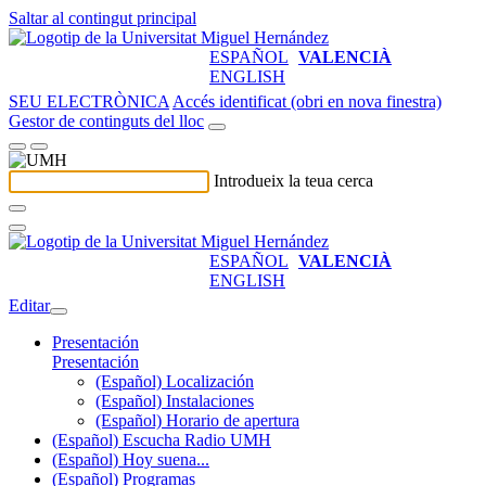
Saltar al contingut principal
ESPAÑOL
VALENCIÀ
ENGLISH
SEU ELECTRÒNICA
Accés identificat (obri en nova finestra)
Gestor de continguts del lloc
Introdueix la teua cerca
ESPAÑOL
VALENCIÀ
ENGLISH
Editar
Presentación
Presentación
(Español) Localización
(Español) Instalaciones
(Español) Horario de apertura
(Español) Escucha Radio UMH
(Español) Hoy suena...
(Español) Programas