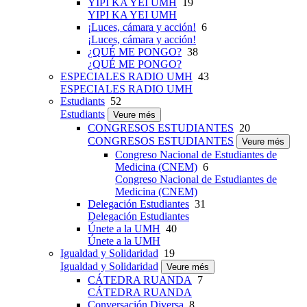
YIPI KA YEI UMH
19
YIPI KA YEI UMH
¡Luces, cámara y acción!
6
¡Luces, cámara y acción!
¿QUÉ ME PONGO?
38
¿QUÉ ME PONGO?
ESPECIALES RADIO UMH
43
ESPECIALES RADIO UMH
Estudiants
52
Estudiants
Veure més
CONGRESOS ESTUDIANTES
20
CONGRESOS ESTUDIANTES
Veure més
Congreso Nacional de Estudiantes de
Medicina (CNEM)
6
Congreso Nacional de Estudiantes de
Medicina (CNEM)
Delegación Estudiantes
31
Delegación Estudiantes
Únete a la UMH
40
Únete a la UMH
Igualdad y Solidaridad
19
Igualdad y Solidaridad
Veure més
CÁTEDRA RUANDA
7
CÁTEDRA RUANDA
Conversación Diversa
8