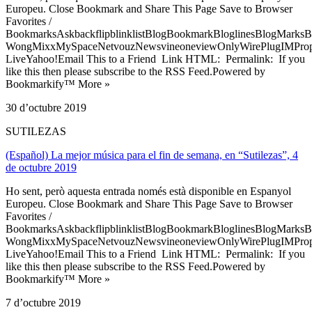
Europeu. Close Bookmark and Share This Page Save to Browser
Favorites /
BookmarksAskbackflipblinklistBlogBookmarkBloglinesBlogMarksB
WongMixxMySpaceNetvouzNewsvineoneviewOnlyWirePlugIMPropell
LiveYahoo!Email This to a Friend Link HTML: Permalink: If you
like this then please subscribe to the RSS Feed.Powered by
Bookmarkify™ More »
30 d’octubre 2019
SUTILEZAS
(Español) La mejor música para el fin de semana, en “Sutilezas”, 4
de octubre 2019
Ho sent, però aquesta entrada només està disponible en Espanyol
Europeu. Close Bookmark and Share This Page Save to Browser
Favorites /
BookmarksAskbackflipblinklistBlogBookmarkBloglinesBlogMarksB
WongMixxMySpaceNetvouzNewsvineoneviewOnlyWirePlugIMPropell
LiveYahoo!Email This to a Friend Link HTML: Permalink: If you
like this then please subscribe to the RSS Feed.Powered by
Bookmarkify™ More »
7 d’octubre 2019