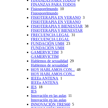
FINANZAS PARA TODOS
8
FINANZAS PARA TODOS
Fisiosporelmundo
10
Fisiosporelmundo
FISIOTERAPIA EN VERANO
3
FISIOTERAPIA EN VERANO
FISIOTERAPIA Y BIENESTAR
38
FISIOTERAPIA Y BIENESTAR
FRECUENCIA LEGAL
31
FRECUENCIA LEGAL
FUNDACIÓN UMH
23
FUNDACIÓN UMH
GAMERVICTIM
3
GAMERVICTIM
Hablemos de sexualidad
29
Hablemos de sexualidad
HOY HABLAMOS CON...
48
HOY HABLAMOS CON...
IEEEn ANTENA
1
IEEEn ANTENA
IES
18
IES
Innovación en las aulas
11
Innovación en las aulas
INNOVACIÓN TRES60
5