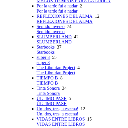
MALOS TIEMPOS PARA LA LÍRICA
Por la tarde fui a nadar
2
Por la tarde fui a nadar
REFLEXIONES DEL ALMA
12
REFLEXIONES DEL ALMA
Sentido inverso
74
Sentido inverso
SLUMBERLAND
42
SLUMBERLAND
Starbooks
37
Starbooks
super 8
55
super 8
The Librarian Project
4
The Librarian Project
TIEMPO B
8
TIEMPO B
Tinta Sonora
34
Tinta Sonora
ÚLTIMO PASE
5
ÚLTIMO PASE
Un, dos, tres, a escena!
12
Un, dos, tres, a escena!
VIDAS ENTRE LIBROS
15
VIDAS ENTRE LIBROS