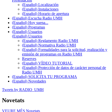
Presentación
(Español) Localización
(Español) Instalaciones
(Español) Horario de apertura
(Español) Escucha Radio UMH
(Español) Hoy suena...
(Español) Programas
(Español) Usuarios
(Español) Usuarios
(Español) Reglamento Radio UMH
(Español) Normativa Radio UMH
(Español) Formalidades para la solicitud, realización y
emisión de programas en Radio UMH
Reserves
(Español) VÍDEO TUTORIAL
(Español) Protección de datos de carácter personal de
Radio UMH
(Español) SOLICITA TU PROGRAMA
(Español) Novedades
Tweets by RADIO_UMH
Novetats
VEURE MÉS
Novetats