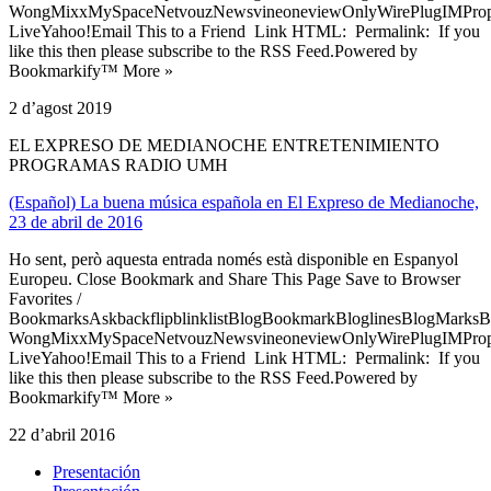
WongMixxMySpaceNetvouzNewsvineoneviewOnlyWirePlugIMPropell
LiveYahoo!Email This to a Friend Link HTML: Permalink: If you
like this then please subscribe to the RSS Feed.Powered by
Bookmarkify™ More »
2 d’agost 2019
EL EXPRESO DE MEDIANOCHE ENTRETENIMIENTO
PROGRAMAS RADIO UMH
(Español) La buena música española en El Expreso de Medianoche,
23 de abril de 2016
Ho sent, però aquesta entrada només està disponible en Espanyol
Europeu. Close Bookmark and Share This Page Save to Browser
Favorites /
BookmarksAskbackflipblinklistBlogBookmarkBloglinesBlogMarksB
WongMixxMySpaceNetvouzNewsvineoneviewOnlyWirePlugIMPropell
LiveYahoo!Email This to a Friend Link HTML: Permalink: If you
like this then please subscribe to the RSS Feed.Powered by
Bookmarkify™ More »
22 d’abril 2016
Presentación