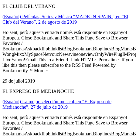
EL CLUB DEL VERANO
(Español) Películas, Series y Música “MADE IN SPAIN”, en “El
Club del Verano”, 2 de agosto de 2019
Ho sent, però aquesta entrada només està disponible en Espanyol
Europeu. Close Bookmark and Share This Page Save to Browser
Favorites /
BookmarksAskbackflipblinklistBlogBookmarkBloglinesBlogMarksB
WongMixxMySpaceNetvouzNewsvineoneviewOnlyWirePlugIMPropell
LiveYahoo!Email This to a Friend Link HTML: Permalink: If you
like this then please subscribe to the RSS Feed.Powered by
Bookmarkify™ More »
29 de juliol 2019
EL EXPRESO DE MEDIANOCHE
(Español) La mejor selección musical, en “El Expreso de
Medianoche”, 27 de julio de 2019
Ho sent, però aquesta entrada només està disponible en Espanyol
Europeu. Close Bookmark and Share This Page Save to Browser
Favorites /
BookmarksAskbackflipblinklistBlogBookmarkBloglinesBlogMarksB