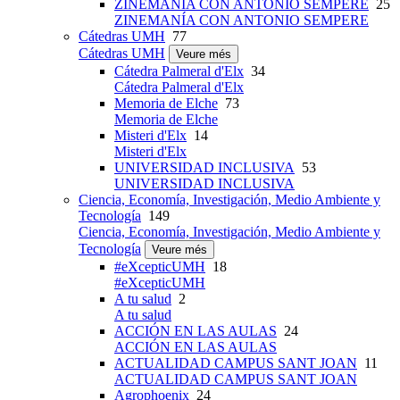
ZINEMANÍA CON ANTONIO SEMPERE
25
ZINEMANÍA CON ANTONIO SEMPERE
Cátedras UMH
77
Cátedras UMH
Veure més
Cátedra Palmeral d'Elx
34
Cátedra Palmeral d'Elx
Memoria de Elche
73
Memoria de Elche
Misteri d'Elx
14
Misteri d'Elx
UNIVERSIDAD INCLUSIVA
53
UNIVERSIDAD INCLUSIVA
Ciencia, Economía, Investigación, Medio Ambiente y
Tecnología
149
Ciencia, Economía, Investigación, Medio Ambiente y
Tecnología
Veure més
#eXcepticUMH
18
#eXcepticUMH
A tu salud
2
A tu salud
ACCIÓN EN LAS AULAS
24
ACCIÓN EN LAS AULAS
ACTUALIDAD CAMPUS SANT JOAN
11
ACTUALIDAD CAMPUS SANT JOAN
Agrophoenix
24