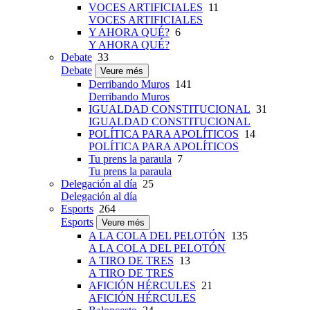
VOCES ARTIFICIALES
11
VOCES ARTIFICIALES
Y AHORA QUÉ?
6
Y AHORA QUÉ?
Debate
33
Debate
Veure més
Derribando Muros
141
Derribando Muros
IGUALDAD CONSTITUCIONAL
31
IGUALDAD CONSTITUCIONAL
POLÍTICA PARA APOLÍTICOS
14
POLÍTICA PARA APOLÍTICOS
Tu prens la paraula
7
Tu prens la paraula
Delegación al día
25
Delegación al día
Esports
264
Esports
Veure més
A LA COLA DEL PELOTÓN
135
A LA COLA DEL PELOTÓN
A TIRO DE TRES
13
A TIRO DE TRES
AFICIÓN HÉRCULES
21
AFICIÓN HÉRCULES