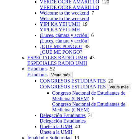
VERDE OCRE AMARILLO
120
VERDE OCRE AMARILLO
Welcome to the weekend
7
Welcome to the weekend
YIPI KA YEI UMH
19
YIPI KA YEI UMH
¡Luces, cámara y acción!
6
¡Luces, cámara y acción!
¿QUÉ ME PONGO?
38
¿QUÉ ME PONGO?
ESPECIALES RADIO UMH
43
ESPECIALES RADIO UMH
Estudiants
52
Estudiants
Veure més
CONGRESOS ESTUDIANTES
20
CONGRESOS ESTUDIANTES
Veure més
Congreso Nacional de Estudiantes de
Medicina (CNEM)
6
Congreso Nacional de Estudiantes de
Medicina (CNEM)
Delegación Estudiantes
31
Delegación Estudiantes
Únete a la UMH
40
Únete a la UMH
Igualdad y Solidaridad
19