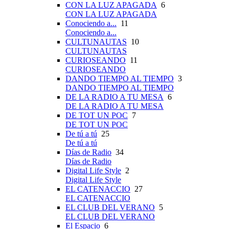
CON LA LUZ APAGADA
6
CON LA LUZ APAGADA
Conociendo a...
11
Conociendo a...
CULTUNAUTAS
10
CULTUNAUTAS
CURIOSEANDO
11
CURIOSEANDO
DANDO TIEMPO AL TIEMPO
3
DANDO TIEMPO AL TIEMPO
DE LA RADIO A TU MESA
6
DE LA RADIO A TU MESA
DE TOT UN POC
7
DE TOT UN POC
De tú a tú
25
De tú a tú
Días de Radio
34
Días de Radio
Digital Life Style
2
Digital Life Style
EL CATENACCIO
27
EL CATENACCIO
EL CLUB DEL VERANO
5
EL CLUB DEL VERANO
El Espacio
6