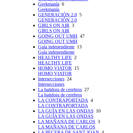
Geekmanía
6
Geekmanía
GENERACIÓN 2.0
5
GENERACIÓN 2.0
GIRLS ON AIR
3
GIRLS ON AIR
GOING OUT UMH
47
GOING OUT UMH
Guía independiente
13
Guía independiente
HEALTHY LIFE
2
HEALTHY LIFE
HOMO VIATOR
15
HOMO VIATOR
Intersecciones
24
Intersecciones
La batidora de cerebros
27
La batidora de cerebros
LA CONTRAPORTADA
4
LA CONTRAPORTADA
LA GUÍA EN LAS ONDAS
10
LA GUÍA EN LAS ONDAS
LA MAÑANA DE CARLOS
3
LA MAÑANA DE CARLOS
LA PECERA DE SANT JOAN
4