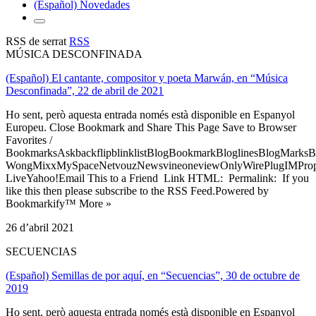
(Español) Novedades
RSS de serrat
RSS
MÚSICA DESCONFINADA
(Español) El cantante, compositor y poeta Marwán, en “Música
Desconfinada”, 22 de abril de 2021
Ho sent, però aquesta entrada només està disponible en Espanyol
Europeu. Close Bookmark and Share This Page Save to Browser
Favorites /
BookmarksAskbackflipblinklistBlogBookmarkBloglinesBlogMarksB
WongMixxMySpaceNetvouzNewsvineoneviewOnlyWirePlugIMPropell
LiveYahoo!Email This to a Friend Link HTML: Permalink: If you
like this then please subscribe to the RSS Feed.Powered by
Bookmarkify™ More »
26 d’abril 2021
SECUENCIAS
(Español) Semillas de por aquí, en “Secuencias”, 30 de octubre de
2019
Ho sent, però aquesta entrada només està disponible en Espanyol