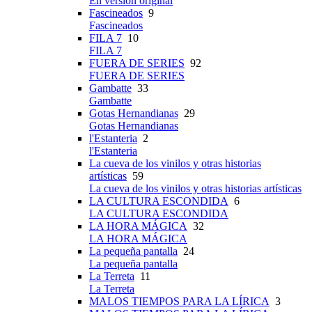
En versión original
Fascineados
9
Fascineados
FILA 7
10
FILA 7
FUERA DE SERIES
92
FUERA DE SERIES
Gambatte
33
Gambatte
Gotas Hernandianas
29
Gotas Hernandianas
l'Estanteria
2
l'Estanteria
La cueva de los vinilos y otras historias
artísticas
59
La cueva de los vinilos y otras historias artísticas
LA CULTURA ESCONDIDA
6
LA CULTURA ESCONDIDA
LA HORA MÁGICA
32
LA HORA MÁGICA
La pequeña pantalla
24
La pequeña pantalla
La Terreta
11
La Terreta
MALOS TIEMPOS PARA LA LÍRICA
3