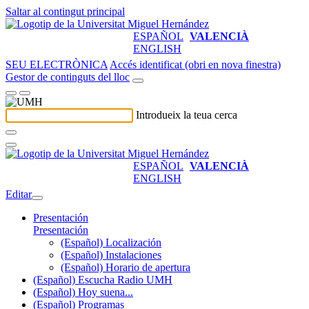
Saltar al contingut principal
ESPAÑOL
VALENCIÀ
ENGLISH
SEU ELECTRÒNICA
Accés identificat (obri en nova finestra)
Gestor de continguts del lloc
Introdueix la teua cerca
ESPAÑOL
VALENCIÀ
ENGLISH
Editar
Presentación
Presentación
(Español) Localización
(Español) Instalaciones
(Español) Horario de apertura
(Español) Escucha Radio UMH
(Español) Hoy suena...
(Español) Programas