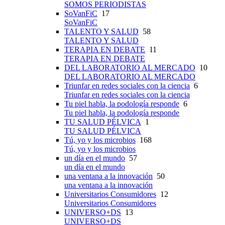
SOMOS PERIODISTAS
SoVanFiC
17
SoVanFiC
TALENTO Y SALUD
58
TALENTO Y SALUD
TERAPIA EN DEBATE
11
TERAPIA EN DEBATE
DEL LABORATORIO AL MERCADO
10
DEL LABORATORIO AL MERCADO
Triunfar en redes sociales con la ciencia
6
Triunfar en redes sociales con la ciencia
Tu piel habla, la podología responde
6
Tu piel habla, la podología responde
TU SALUD PÉLVICA
1
TU SALUD PÉLVICA
Tú, yo y los microbios
168
Tú, yo y los microbios
un día en el mundo
57
un día en el mundo
una ventana a la innovación
50
una ventana a la innovación
Universitarios Consumidores
12
Universitarios Consumidores
UNIVERSO+DS
13
UNIVERSO+DS