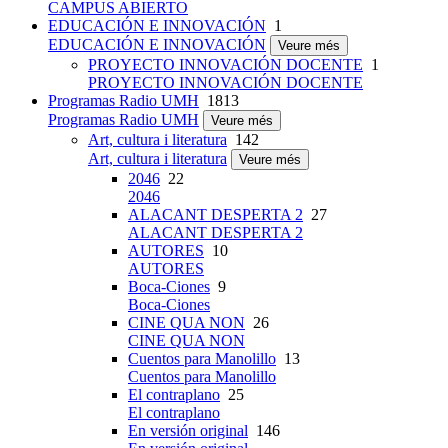
CAMPUS ABIERTO
EDUCACIÓN E INNOVACIÓN
1
EDUCACIÓN E INNOVACIÓN
Veure més
PROYECTO INNOVACIÓN DOCENTE
1
PROYECTO INNOVACIÓN DOCENTE
Programas Radio UMH
1813
Programas Radio UMH
Veure més
Art, cultura i literatura
142
Art, cultura i literatura
Veure més
2046
22
2046
ALACANT DESPERTA 2
27
ALACANT DESPERTA 2
AUTORES
10
AUTORES
Boca-Ciones
9
Boca-Ciones
CINE QUA NON
26
CINE QUA NON
Cuentos para Manolillo
13
Cuentos para Manolillo
El contraplano
25
El contraplano
En versión original
146