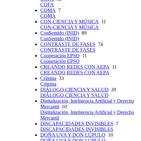
COFA
COMA
7
COMA
CON-CIENCIA Y MÚSICA
11
CON-CIENCIA Y MÚSICA
ConSentido (INID)
89
ConSentido (INID)
CONTRASTE DE FASES
74
CONTRASTE DE FASES
Cooperación EPSO
11
Cooperación EPSO
CREANDO REDES CON AEPA
11
CREANDO REDES CON AEPA
Crímina
33
Crímina
DIÁLOGO CIENCIA Y SALUD
20
DIÁLOGO CIENCIA Y SALUD
Digitalización, Inteligencia Artificial y Derecho
Mercantil
10
Digitalización, Inteligencia Artificial y Derecho
Mercantil
DISCAPACIDADES INVISIBLES
7
DISCAPACIDADES INVISIBLES
DOÑA UVA Y DON LÚPULO
10
DOÑA UVA Y DON LÚPULO