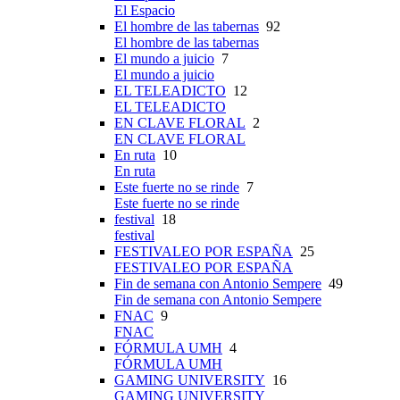
El Espacio
El hombre de las tabernas
92
El hombre de las tabernas
El mundo a juicio
7
El mundo a juicio
EL TELEADICTO
12
EL TELEADICTO
EN CLAVE FLORAL
2
EN CLAVE FLORAL
En ruta
10
En ruta
Este fuerte no se rinde
7
Este fuerte no se rinde
festival
18
festival
FESTIVALEO POR ESPAÑA
25
FESTIVALEO POR ESPAÑA
Fin de semana con Antonio Sempere
49
Fin de semana con Antonio Sempere
FNAC
9
FNAC
FÓRMULA UMH
4
FÓRMULA UMH
GAMING UNIVERSITY
16
GAMING UNIVERSITY