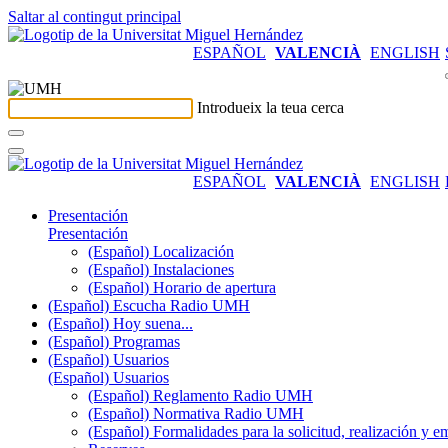
Saltar al contingut principal
ESPAÑOL
VALENCIÀ
ENGLISH
Introdueix la teua cerca
ESPAÑOL
VALENCIÀ
ENGLISH
Presentación
Presentación
(Español) Localización
(Español) Instalaciones
(Español) Horario de apertura
(Español) Escucha Radio UMH
(Español) Hoy suena...
(Español) Programas
(Español) Usuarios
(Español) Usuarios
(Español) Reglamento Radio UMH
(Español) Normativa Radio UMH
(Español) Formalidades para la solicitud, realización 