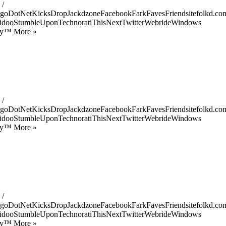
 /
goDotNetKicksDropJackdzoneFacebookFarkFavesFriendsitefolkd.com
idooStumbleUponTechnoratiThisNextTwitterWebrideWindows
ify™ More »
 /
goDotNetKicksDropJackdzoneFacebookFarkFavesFriendsitefolkd.com
idooStumbleUponTechnoratiThisNextTwitterWebrideWindows
ify™ More »
 /
goDotNetKicksDropJackdzoneFacebookFarkFavesFriendsitefolkd.com
idooStumbleUponTechnoratiThisNextTwitterWebrideWindows
ify™ More »