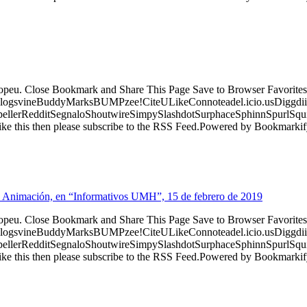
ropeu. Close Bookmark and Share This Page Save to Browser Favorites
logsvineBuddyMarksBUMPzee!CiteULikeConnoteadel.icio.usDiggdii
erRedditSegnaloShoutwireSimpySlashdotSurphaceSphinnSpurlSqu
ke this then please subscribe to the RSS Feed.Powered by Bookmark
r de Animación, en “Informativos UMH”, 15 de febrero de 2019
ropeu. Close Bookmark and Share This Page Save to Browser Favorites
logsvineBuddyMarksBUMPzee!CiteULikeConnoteadel.icio.usDiggdii
erRedditSegnaloShoutwireSimpySlashdotSurphaceSphinnSpurlSqu
ke this then please subscribe to the RSS Feed.Powered by Bookmark