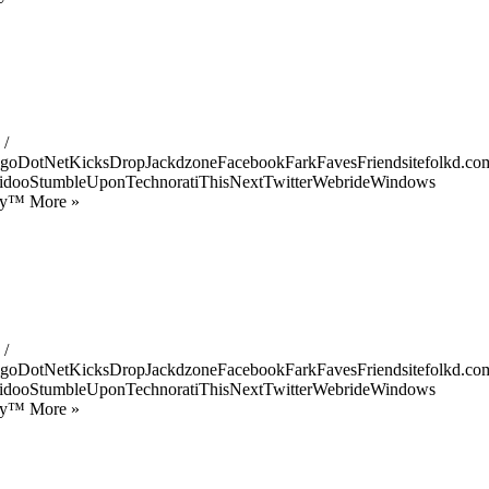
 /
goDotNetKicksDropJackdzoneFacebookFarkFavesFriendsitefolkd.com
idooStumbleUponTechnoratiThisNextTwitterWebrideWindows
ify™ More »
 /
goDotNetKicksDropJackdzoneFacebookFarkFavesFriendsitefolkd.com
idooStumbleUponTechnoratiThisNextTwitterWebrideWindows
ify™ More »