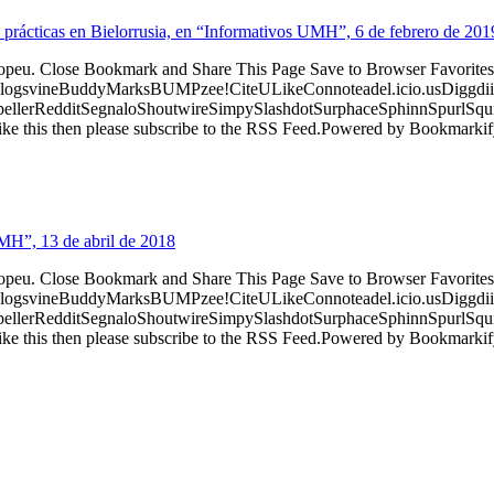
 prácticas en Bielorrusia, en “Informativos UMH”, 6 de febrero de 201
ropeu. Close Bookmark and Share This Page Save to Browser Favorites
logsvineBuddyMarksBUMPzee!CiteULikeConnoteadel.icio.usDiggdii
erRedditSegnaloShoutwireSimpySlashdotSurphaceSphinnSpurlSqu
ke this then please subscribe to the RSS Feed.Powered by Bookmark
UMH”, 13 de abril de 2018
ropeu. Close Bookmark and Share This Page Save to Browser Favorites
logsvineBuddyMarksBUMPzee!CiteULikeConnoteadel.icio.usDiggdii
erRedditSegnaloShoutwireSimpySlashdotSurphaceSphinnSpurlSqu
ke this then please subscribe to the RSS Feed.Powered by Bookmark