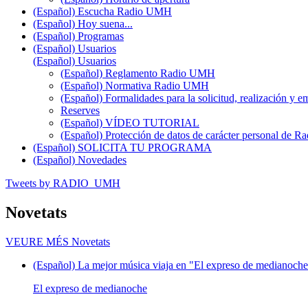
(Español) Escucha Radio UMH
(Español) Hoy suena...
(Español) Programas
(Español) Usuarios
(Español) Usuarios
(Español) Reglamento Radio UMH
(Español) Normativa Radio UMH
(Español) Formalidades para la solicitud, realización 
Reserves
(Español) VÍDEO TUTORIAL
(Español) Protección de datos de carácter personal de 
(Español) SOLICITA TU PROGRAMA
(Español) Novedades
Tweets by RADIO_UMH
Novetats
VEURE MÉS
Novetats
(Español) La mejor música viaja en "El expreso de medianoche"
El expreso de medianoche