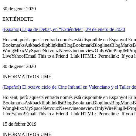
30 de gener 2020
EXTIÉNDETE
(Español) Lliga de Debat, en “Extiéndete”, 29 de enero de 2020
Ho sent, però aquesta entrada només està disponible en Espanyol Eu
BookmarksAskbackflipblinklistBlogBookmarkBloglinesBlogMarksB
WongMixxMySpaceNetvouzNewsvineoneviewOnlyWirePlugIMPropell
LiveYahoo!Email This to a Friend Link HTML: Permalink: If you li
30 de gener 2020
INFORMATIVOS UMH
(Español) El octavo ciclo de Cine Infantil en Valenciano y el Talle
Ho sent, però aquesta entrada només està disponible en Espanyol Eu
BookmarksAskbackflipblinklistBlogBookmarkBloglinesBlogMarksB
WongMixxMySpaceNetvouzNewsvineoneviewOnlyWirePlugIMPropell
LiveYahoo!Email This to a Friend Link HTML: Permalink: If you li
15 de febrer 2019
INFORMATIVOS UMH