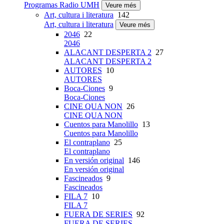
Programas Radio UMH
Veure més
Art, cultura i literatura
142
Art, cultura i literatura
Veure més
2046
22
2046
ALACANT DESPERTA 2
27
ALACANT DESPERTA 2
AUTORES
10
AUTORES
Boca-Ciones
9
Boca-Ciones
CINE QUA NON
26
CINE QUA NON
Cuentos para Manolillo
13
Cuentos para Manolillo
El contraplano
25
El contraplano
En versión original
146
En versión original
Fascineados
9
Fascineados
FILA 7
10
FILA 7
FUERA DE SERIES
92
FUERA DE SERIES