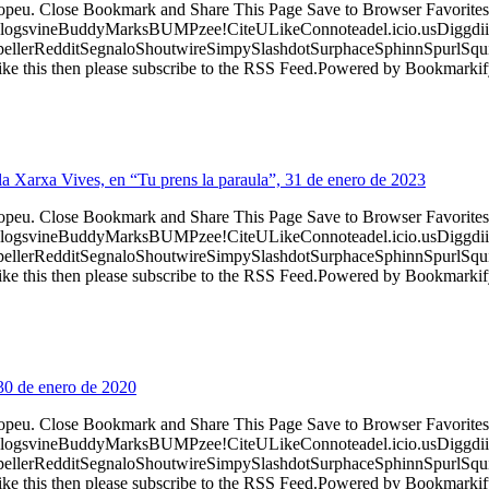
ropeu. Close Bookmark and Share This Page Save to Browser Favorites
logsvineBuddyMarksBUMPzee!CiteULikeConnoteadel.icio.usDiggdii
erRedditSegnaloShoutwireSimpySlashdotSurphaceSphinnSpurlSqu
ke this then please subscribe to the RSS Feed.Powered by Bookmark
e la Xarxa Vives, en “Tu prens la paraula”, 31 de enero de 2023
ropeu. Close Bookmark and Share This Page Save to Browser Favorites
logsvineBuddyMarksBUMPzee!CiteULikeConnoteadel.icio.usDiggdii
erRedditSegnaloShoutwireSimpySlashdotSurphaceSphinnSpurlSqu
ke this then please subscribe to the RSS Feed.Powered by Bookmark
30 de enero de 2020
ropeu. Close Bookmark and Share This Page Save to Browser Favorites
logsvineBuddyMarksBUMPzee!CiteULikeConnoteadel.icio.usDiggdii
erRedditSegnaloShoutwireSimpySlashdotSurphaceSphinnSpurlSqu
ke this then please subscribe to the RSS Feed.Powered by Bookmark