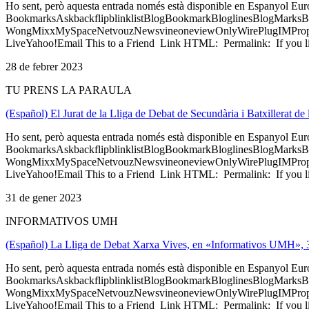
Ho sent, però aquesta entrada només està disponible en Espanyol Eu
BookmarksAskbackflipblinklistBlogBookmarkBloglinesBlogMarksB
WongMixxMySpaceNetvouzNewsvineoneviewOnlyWirePlugIMPropell
LiveYahoo!Email This to a Friend Link HTML: Permalink: If you li
28 de febrer 2023
TU PRENS LA PARAULA
(Español) El Jurat de la Lliga de Debat de Secundària i Batxillerat d
Ho sent, però aquesta entrada només està disponible en Espanyol Eu
BookmarksAskbackflipblinklistBlogBookmarkBloglinesBlogMarksB
WongMixxMySpaceNetvouzNewsvineoneviewOnlyWirePlugIMPropell
LiveYahoo!Email This to a Friend Link HTML: Permalink: If you li
31 de gener 2023
INFORMATIVOS UMH
(Español) La Lliga de Debat Xarxa Vives, en «Informativos UMH», 
Ho sent, però aquesta entrada només està disponible en Espanyol Eu
BookmarksAskbackflipblinklistBlogBookmarkBloglinesBlogMarksB
WongMixxMySpaceNetvouzNewsvineoneviewOnlyWirePlugIMPropell
LiveYahoo!Email This to a Friend Link HTML: Permalink: If you li