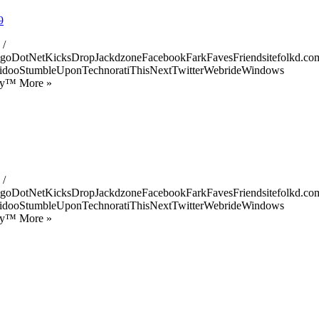
9
 /
goDotNetKicksDropJackdzoneFacebookFarkFavesFriendsitefolkd.com
idooStumbleUponTechnoratiThisNextTwitterWebrideWindows
ify™ More »
 /
goDotNetKicksDropJackdzoneFacebookFarkFavesFriendsitefolkd.com
idooStumbleUponTechnoratiThisNextTwitterWebrideWindows
ify™ More »