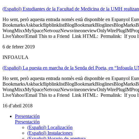
(Español) Estudiantes de la Facultad de Medicina de la UMH realizan
Ho sent, però aquesta entrada només està disponible en Espanyol Eu
BookmarksAskbackflipblinklistBlogBookmarkBloglinesBlogMarksB
WongMixxMySpaceNetvouzNewsvineoneviewOnlyWirePlugIMPropell
LiveYahoo!Email This to a Friend Link HTML: Permalink: If you li
6 de febrer 2019
INFOAULA
(Español) La puesta en marcha de la Senda del Poeta, en “Infoaula 
Ho sent, però aquesta entrada només està disponible en Espanyol Eu
BookmarksAskbackflipblinklistBlogBookmarkBloglinesBlogMarksB
WongMixxMySpaceNetvouzNewsvineoneviewOnlyWirePlugIMPropell
LiveYahoo!Email This to a Friend Link HTML: Permalink: If you li
16 d’abril 2018
Presentación
Presentación
(Español) Localización
(Español) Instalaciones
(Español) Horario de apertura