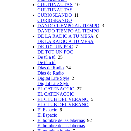
CULTUNAUTAS
10
CULTUNAUTAS
CURIOSEANDO
11
CURIOSEANDO
DANDO TIEMPO AL TIEMPO
3
DANDO TIEMPO AL TIEMPO
DE LA RADIO A TU MESA
6
DE LA RADIO A TU MESA
DE TOT UN POC
7
DE TOT UN POC
De tú a tú
25
De tú a tú
Días de Radio
34
Días de Radio
Digital Life Style
2
Digital Life Style
EL CATENACCIO
27
EL CATENACCIO
EL CLUB DEL VERANO
5
EL CLUB DEL VERANO
El Espacio
6
El Espacio
El hombre de las tabernas
92
El hombre de las tabernas
El mundo a juicio
7