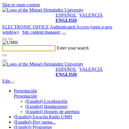
Skip to main content
ESPAÑOL
VALENCIÀ
ENGLISH
ELECTRONIC OFFICE
Authenticated Access (open a new
window)
Site content manager
Enter your search
ESPAÑOL
VALENCIÀ
ENGLISH
Edit
Presentación
Presentación
(Español) Localización
(Español) Instalaciones
(Español) Horario de apertura
(Español) Escucha Radio UMH
(Español) Hoy suena...
(Español) Programas