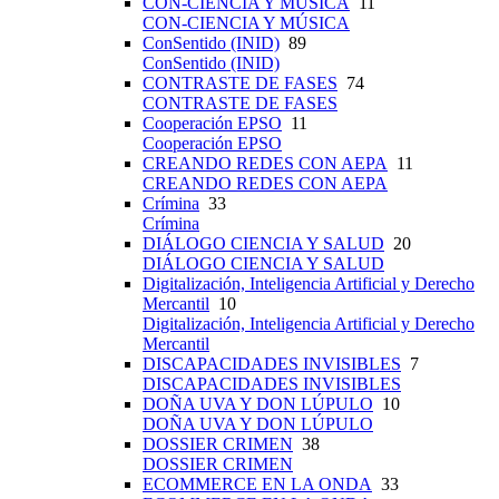
CON-CIENCIA Y MÚSICA
11
CON-CIENCIA Y MÚSICA
ConSentido (INID)
89
ConSentido (INID)
CONTRASTE DE FASES
74
CONTRASTE DE FASES
Cooperación EPSO
11
Cooperación EPSO
CREANDO REDES CON AEPA
11
CREANDO REDES CON AEPA
Crímina
33
Crímina
DIÁLOGO CIENCIA Y SALUD
20
DIÁLOGO CIENCIA Y SALUD
Digitalización, Inteligencia Artificial y Derecho
Mercantil
10
Digitalización, Inteligencia Artificial y Derecho
Mercantil
DISCAPACIDADES INVISIBLES
7
DISCAPACIDADES INVISIBLES
DOÑA UVA Y DON LÚPULO
10
DOÑA UVA Y DON LÚPULO
DOSSIER CRIMEN
38
DOSSIER CRIMEN
ECOMMERCE EN LA ONDA
33