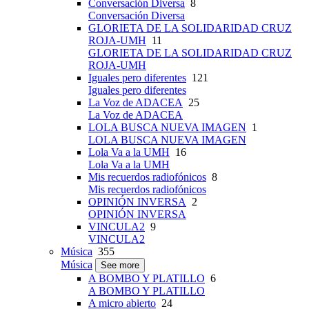
Conversación Diversa
8
Conversación Diversa
GLORIETA DE LA SOLIDARIDAD CRUZ
ROJA-UMH
11
GLORIETA DE LA SOLIDARIDAD CRUZ
ROJA-UMH
Iguales pero diferentes
121
Iguales pero diferentes
La Voz de ADACEA
25
La Voz de ADACEA
LOLA BUSCA NUEVA IMAGEN
1
LOLA BUSCA NUEVA IMAGEN
Lola Va a la UMH
16
Lola Va a la UMH
Mis recuerdos radiofónicos
8
Mis recuerdos radiofónicos
OPINIÓN INVERSA
2
OPINIÓN INVERSA
VINCULA2
9
VINCULA2
Música
355
Música
See more
A BOMBO Y PLATILLO
6
A BOMBO Y PLATILLO
A micro abierto
24