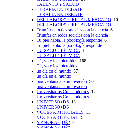
TALENTO Y SALUD
TERAPIA EN DEBATE
11
TERAPIA EN DEBATE
DEL LABORATORIO AL MERCADO
10
DEL LABORATORIO AL MERCADO
Triunfar en redes sociales con la ciencia
6
Triunfar en redes sociales con la ciencia
Tu piel habla, la podología responde
6
Tu piel habla, la podología responde
TU SALUD PÉLVICA
1
TU SALUD PÉLVICA
Tú, yo y los microbios
168
Tú, yo y los microbios
un día en el mundo
57
un día en el mundo
una ventana a la innovación
50
una ventana a la innovación
Universitarios Consumidores
12
Universitarios Consumidores
UNIVERSO+DS
13
UNIVERSO+DS
VOCES ARTIFICIALES
11
VOCES ARTIFICIALES
Y AHORA QUÉ?
6
Y AHORA QUÉ?