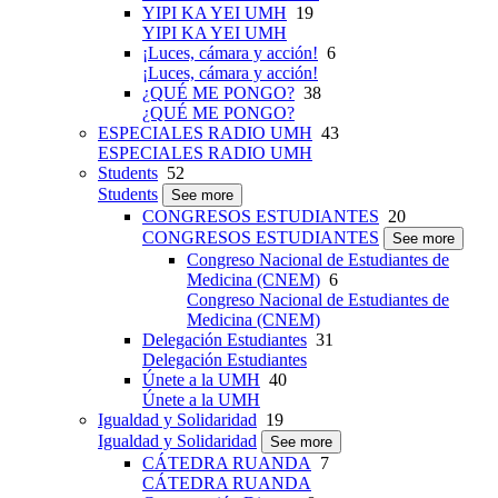
YIPI KA YEI UMH
19
YIPI KA YEI UMH
¡Luces, cámara y acción!
6
¡Luces, cámara y acción!
¿QUÉ ME PONGO?
38
¿QUÉ ME PONGO?
ESPECIALES RADIO UMH
43
ESPECIALES RADIO UMH
Students
52
Students
See more
CONGRESOS ESTUDIANTES
20
CONGRESOS ESTUDIANTES
See more
Congreso Nacional de Estudiantes de
Medicina (CNEM)
6
Congreso Nacional de Estudiantes de
Medicina (CNEM)
Delegación Estudiantes
31
Delegación Estudiantes
Únete a la UMH
40
Únete a la UMH
Igualdad y Solidaridad
19
Igualdad y Solidaridad
See more
CÁTEDRA RUANDA
7
CÁTEDRA RUANDA