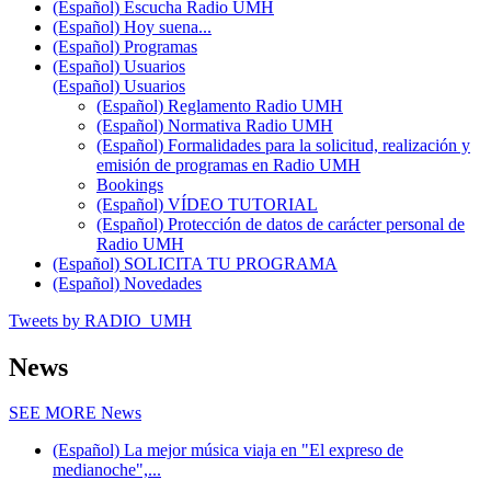
(Español) Escucha Radio UMH
(Español) Hoy suena...
(Español) Programas
(Español) Usuarios
(Español) Usuarios
(Español) Reglamento Radio UMH
(Español) Normativa Radio UMH
(Español) Formalidades para la solicitud, realización y
emisión de programas en Radio UMH
Bookings
(Español) VÍDEO TUTORIAL
(Español) Protección de datos de carácter personal de
Radio UMH
(Español) SOLICITA TU PROGRAMA
(Español) Novedades
Tweets by RADIO_UMH
News
SEE MORE
News
(Español) La mejor música viaja en "El expreso de
medianoche",...