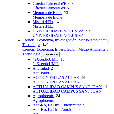
Cátedra Palmeral d'Elx
34
Cátedra Palmeral d'Elx
Memoria de Elche
73
Memoria de Elche
Misteri d'Elx
14
Misteri d'Elx
UNIVERSIDAD INCLUSIVA
53
UNIVERSIDAD INCLUSIVA
Ciencia, Economía, Investigación, Medio Ambiente y
Tecnología
149
Ciencia, Economía, Investigación, Medio Ambiente y
Tecnología
See more
#eXcepticUMH
18
#eXcepticUMH
A tu salud
2
A tu salud
ACCIÓN EN LAS AULAS
24
ACCIÓN EN LAS AULAS
ACTUALIDAD CAMPUS SANT JOAN
11
ACTUALIDAD CAMPUS SANT JOAN
Agrophoenix
24
Agrophoenix
Anti-Ro, La Dra. Autoinmune
5
Anti-Ro, La Dra. Autoinmune