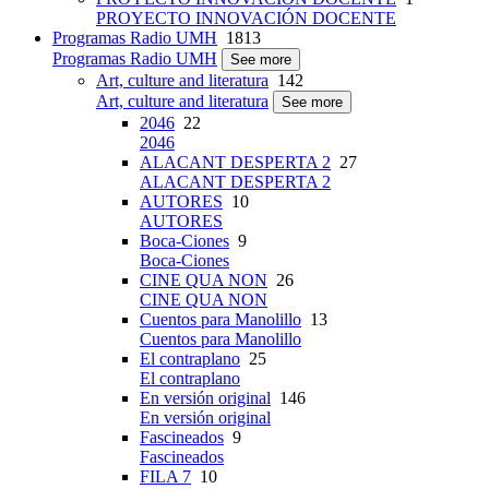
PROYECTO INNOVACIÓN DOCENTE
Programas Radio UMH
1813
Programas Radio UMH
See more
Art, culture and literatura
142
Art, culture and literatura
See more
2046
22
2046
ALACANT DESPERTA 2
27
ALACANT DESPERTA 2
AUTORES
10
AUTORES
Boca-Ciones
9
Boca-Ciones
CINE QUA NON
26
CINE QUA NON
Cuentos para Manolillo
13
Cuentos para Manolillo
El contraplano
25
El contraplano
En versión original
146
En versión original
Fascineados
9
Fascineados
FILA 7
10