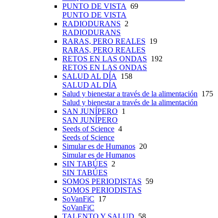
PUNTO DE VISTA
69
PUNTO DE VISTA
RADIODURANS
2
RADIODURANS
RARAS, PERO REALES
19
RARAS, PERO REALES
RETOS EN LAS ONDAS
192
RETOS EN LAS ONDAS
SALUD AL DÍA
158
SALUD AL DÍA
Salud y bienestar a través de la alimentación
175
Salud y bienestar a través de la alimentación
SAN JUNÍPERO
1
SAN JUNÍPERO
Seeds of Science
4
Seeds of Science
Simular es de Humanos
20
Simular es de Humanos
SIN TABÚES
2
SIN TABÚES
SOMOS PERIODISTAS
59
SOMOS PERIODISTAS
SoVanFiC
17
SoVanFiC
TALENTO Y SALUD
58