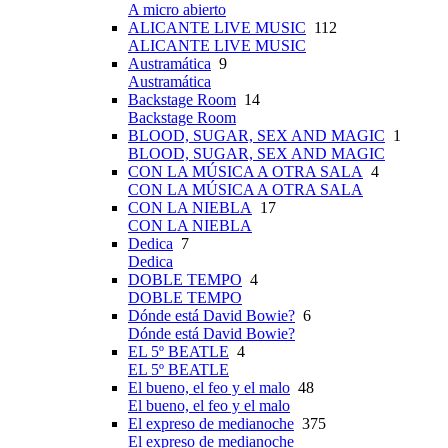
A micro abierto
ALICANTE LIVE MUSIC
112
ALICANTE LIVE MUSIC
Austramática
9
Austramática
Backstage Room
14
Backstage Room
BLOOD, SUGAR, SEX AND MAGIC
1
BLOOD, SUGAR, SEX AND MAGIC
CON LA MÚSICA A OTRA SALA
4
CON LA MÚSICA A OTRA SALA
CON LA NIEBLA
17
CON LA NIEBLA
Dedica
7
Dedica
DOBLE TEMPO
4
DOBLE TEMPO
Dónde está David Bowie?
6
Dónde está David Bowie?
EL 5º BEATLE
4
EL 5º BEATLE
El bueno, el feo y el malo
48
El bueno, el feo y el malo
El expreso de medianoche
375
El expreso de medianoche