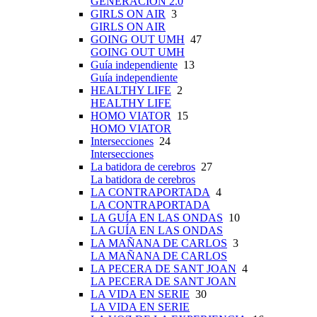
GENERACIÓN 2.0
GIRLS ON AIR
3
GIRLS ON AIR
GOING OUT UMH
47
GOING OUT UMH
Guía independiente
13
Guía independiente
HEALTHY LIFE
2
HEALTHY LIFE
HOMO VIATOR
15
HOMO VIATOR
Intersecciones
24
Intersecciones
La batidora de cerebros
27
La batidora de cerebros
LA CONTRAPORTADA
4
LA CONTRAPORTADA
LA GUÍA EN LAS ONDAS
10
LA GUÍA EN LAS ONDAS
LA MAÑANA DE CARLOS
3
LA MAÑANA DE CARLOS
LA PECERA DE SANT JOAN
4
LA PECERA DE SANT JOAN
LA VIDA EN SERIE
30
LA VIDA EN SERIE