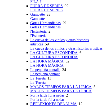
FILA 7
FUERA DE SERIES
92
FUERA DE SERIES
Gambatte
33
Gambatte
Gotas Hernandianas
29
Gotas Hernandianas
l'Estanteria
2
l'Estanteria
La cueva de los vinilos y otras historias
artísticas
59
La cueva de los vinilos y otras historias artísticas
LA CULTURA ESCONDIDA
6
LA CULTURA ESCONDIDA
LA HORA MÁGICA
32
LA HORA MÁGICA
La pequeña pantalla
24
La pequeña pantalla
La Terreta
11
La Terreta
MALOS TIEMPOS PARA LA LÍRICA
3
MALOS TIEMPOS PARA LA LÍRICA
Por la tarde fui a nadar
2
Por la tarde fui a nadar
REFLEXIONES DEL ALMA
12