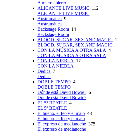
A micro abierto
ALICANTE LIVE MUSIC
112
ALICANTE LIVE MUSIC
Austramática
9
Austramática
Backstage Room
14
Backstage Room
BLOOD, SUGAR, SEX AND MAGIC
1
BLOOD, SUGAR, SEX AND MAGIC
CON LA MÚSICA A OTRA SALA
4
CON LA MÚSICA A OTRA SALA
CON LA NIEBLA
17
CON LA NIEBLA
Dedica
7
Dedica
DOBLE TEMPO
4
DOBLE TEMPO
Dónde está David Bowie?
6
Dónde está David Bowie?
EL 5º BEATLE
4
EL 5º BEATLE
El bueno, el feo y el malo
48
El bueno, el feo y el malo
El expreso de medianoche
375
El expreso de medianoche