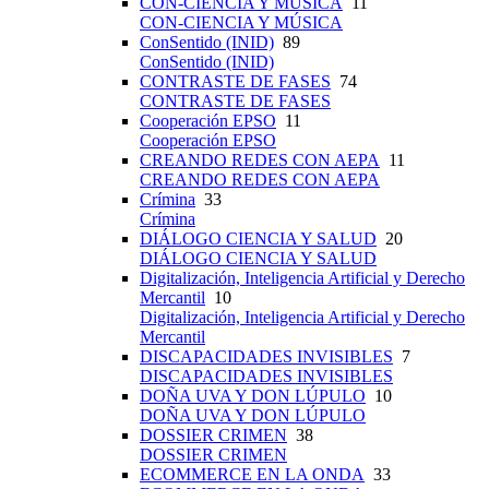
CON-CIENCIA Y MÚSICA
11
CON-CIENCIA Y MÚSICA
ConSentido (INID)
89
ConSentido (INID)
CONTRASTE DE FASES
74
CONTRASTE DE FASES
Cooperación EPSO
11
Cooperación EPSO
CREANDO REDES CON AEPA
11
CREANDO REDES CON AEPA
Crímina
33
Crímina
DIÁLOGO CIENCIA Y SALUD
20
DIÁLOGO CIENCIA Y SALUD
Digitalización, Inteligencia Artificial y Derecho
Mercantil
10
Digitalización, Inteligencia Artificial y Derecho
Mercantil
DISCAPACIDADES INVISIBLES
7
DISCAPACIDADES INVISIBLES
DOÑA UVA Y DON LÚPULO
10
DOÑA UVA Y DON LÚPULO
DOSSIER CRIMEN
38
DOSSIER CRIMEN
ECOMMERCE EN LA ONDA
33