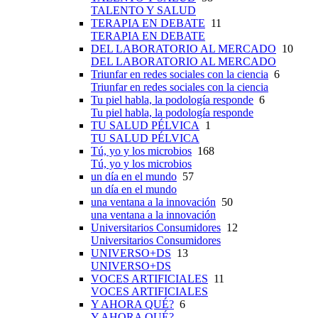
TALENTO Y SALUD
TERAPIA EN DEBATE
11
TERAPIA EN DEBATE
DEL LABORATORIO AL MERCADO
10
DEL LABORATORIO AL MERCADO
Triunfar en redes sociales con la ciencia
6
Triunfar en redes sociales con la ciencia
Tu piel habla, la podología responde
6
Tu piel habla, la podología responde
TU SALUD PÉLVICA
1
TU SALUD PÉLVICA
Tú, yo y los microbios
168
Tú, yo y los microbios
un día en el mundo
57
un día en el mundo
una ventana a la innovación
50
una ventana a la innovación
Universitarios Consumidores
12
Universitarios Consumidores
UNIVERSO+DS
13
UNIVERSO+DS
VOCES ARTIFICIALES
11
VOCES ARTIFICIALES
Y AHORA QUÉ?
6
Y AHORA QUÉ?