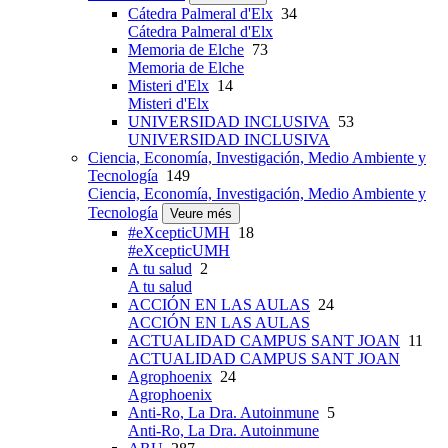
Cátedra Palmeral d'Elx
34
Cátedra Palmeral d'Elx
Memoria de Elche
73
Memoria de Elche
Misteri d'Elx
14
Misteri d'Elx
UNIVERSIDAD INCLUSIVA
53
UNIVERSIDAD INCLUSIVA
Ciencia, Economía, Investigación, Medio Ambiente y
Tecnología
149
Ciencia, Economía, Investigación, Medio Ambiente y
Tecnología
Veure més
#eXcepticUMH
18
#eXcepticUMH
A tu salud
2
A tu salud
ACCIÓN EN LAS AULAS
24
ACCIÓN EN LAS AULAS
ACTUALIDAD CAMPUS SANT JOAN
11
ACTUALIDAD CAMPUS SANT JOAN
Agrophoenix
24
Agrophoenix
Anti-Ro, La Dra. Autoinmune
5
Anti-Ro, La Dra. Autoinmune