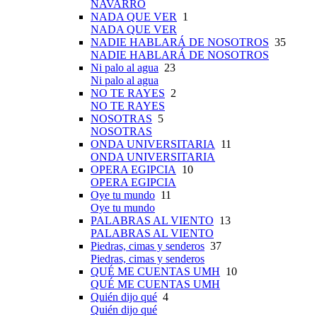
NAVARRO
NADA QUE VER
1
NADA QUE VER
NADIE HABLARÁ DE NOSOTROS
35
NADIE HABLARÁ DE NOSOTROS
Ni palo al agua
23
Ni palo al agua
NO TE RAYES
2
NO TE RAYES
NOSOTRAS
5
NOSOTRAS
ONDA UNIVERSITARIA
11
ONDA UNIVERSITARIA
OPERA EGIPCIA
10
OPERA EGIPCIA
Oye tu mundo
11
Oye tu mundo
PALABRAS AL VIENTO
13
PALABRAS AL VIENTO
Piedras, cimas y senderos
37
Piedras, cimas y senderos
QUÉ ME CUENTAS UMH
10
QUÉ ME CUENTAS UMH
Quién dijo qué
4
Quién dijo qué