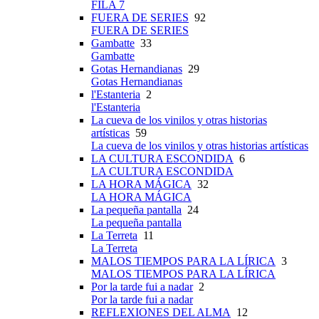
FILA 7
FUERA DE SERIES
92
FUERA DE SERIES
Gambatte
33
Gambatte
Gotas Hernandianas
29
Gotas Hernandianas
l'Estanteria
2
l'Estanteria
La cueva de los vinilos y otras historias
artísticas
59
La cueva de los vinilos y otras historias artísticas
LA CULTURA ESCONDIDA
6
LA CULTURA ESCONDIDA
LA HORA MÁGICA
32
LA HORA MÁGICA
La pequeña pantalla
24
La pequeña pantalla
La Terreta
11
La Terreta
MALOS TIEMPOS PARA LA LÍRICA
3
MALOS TIEMPOS PARA LA LÍRICA
Por la tarde fui a nadar
2
Por la tarde fui a nadar
REFLEXIONES DEL ALMA
12