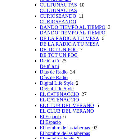
CULTUNAUTAS
10
CULTUNAUTAS
CURIOSEANDO
11
CURIOSEANDO
DANDO TIEMPO AL TIEMPO
3
DANDO TIEMPO AL TIEMPO
DE LA RADIO A TU MESA
6
DE LA RADIO A TU MESA
DE TOT UN POC
7
DE TOT UN POC
De tú a tú
25
De tú a tú
Días de Radio
34
Días de Radio
Digital Life Style
2
Digital Life Style
EL CATENACCIO
27
EL CATENACCIO
EL CLUB DEL VERANO
5
EL CLUB DEL VERANO
El Espacio
6
El Espacio
El hombre de las tabernas
92
El hombre de las tabernas
El mundo a juicio
7