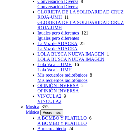
Conversación Diversa
8
Conversación Diversa
GLORIETA DE LA SOLIDARIDAD CRUZ
ROJA-UMH
11
GLORIETA DE LA SOLIDARIDAD CRUZ
ROJA-UMH
Iguales pero diferentes
121
Iguales pero diferentes
La Voz de ADACEA
25
La Voz de ADACEA
LOLA BUSCA NUEVA IMAGEN
1
LOLA BUSCA NUEVA IMAGEN
Lola Va a la UMH
16
Lola Va a la UMH
Mis recuerdos radiofónicos
8
Mis recuerdos radiofónicos
OPINIÓN INVERSA
2
OPINIÓN INVERSA
VINCULA2
9
VINCULA2
Música
355
Música
Veure més
A BOMBO Y PLATILLO
6
A BOMBO Y PLATILLO
A micro abierto
24