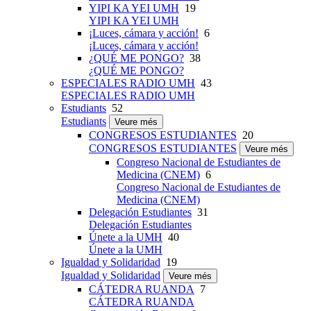
YIPI KA YEI UMH
19
YIPI KA YEI UMH
¡Luces, cámara y acción!
6
¡Luces, cámara y acción!
¿QUÉ ME PONGO?
38
¿QUÉ ME PONGO?
ESPECIALES RADIO UMH
43
ESPECIALES RADIO UMH
Estudiants
52
Estudiants
Veure més
CONGRESOS ESTUDIANTES
20
CONGRESOS ESTUDIANTES
Veure més
Congreso Nacional de Estudiantes de
Medicina (CNEM)
6
Congreso Nacional de Estudiantes de
Medicina (CNEM)
Delegación Estudiantes
31
Delegación Estudiantes
Únete a la UMH
40
Únete a la UMH
Igualdad y Solidaridad
19
Igualdad y Solidaridad
Veure més
CÁTEDRA RUANDA
7
CÁTEDRA RUANDA