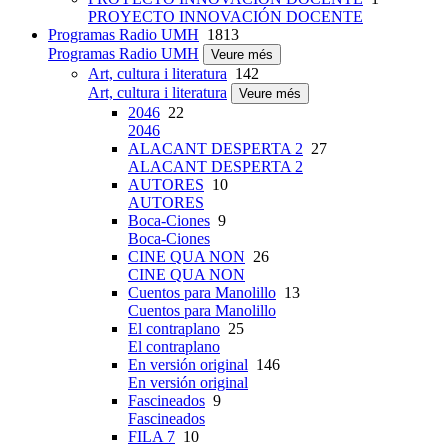
PROYECTO INNOVACIÓN DOCENTE
Programas Radio UMH
1813
Programas Radio UMH
Veure més
Art, cultura i literatura
142
Art, cultura i literatura
Veure més
2046
22
2046
ALACANT DESPERTA 2
27
ALACANT DESPERTA 2
AUTORES
10
AUTORES
Boca-Ciones
9
Boca-Ciones
CINE QUA NON
26
CINE QUA NON
Cuentos para Manolillo
13
Cuentos para Manolillo
El contraplano
25
El contraplano
En versión original
146
En versión original
Fascineados
9
Fascineados
FILA 7
10