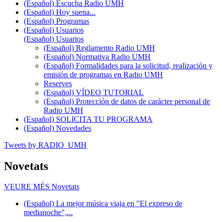
(Español) Escucha Radio UMH
(Español) Hoy suena...
(Español) Programas
(Español) Usuarios
(Español) Usuarios
(Español) Reglamento Radio UMH
(Español) Normativa Radio UMH
(Español) Formalidades para la solicitud, realización y
emisión de programas en Radio UMH
Reserves
(Español) VÍDEO TUTORIAL
(Español) Protección de datos de carácter personal de
Radio UMH
(Español) SOLICITA TU PROGRAMA
(Español) Novedades
Tweets by RADIO_UMH
Novetats
VEURE MÉS
Novetats
(Español) La mejor música viaja en "El expreso de
medianoche",...