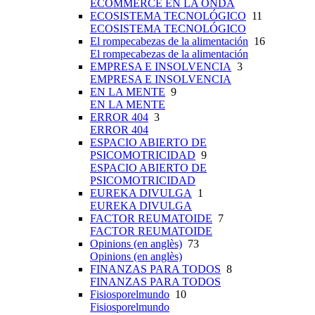
ECOMMERCE EN LA ONDA
ECOSISTEMA TECNOLÓGICO
11
ECOSISTEMA TECNOLÓGICO
El rompecabezas de la alimentación
16
El rompecabezas de la alimentación
EMPRESA E INSOLVENCIA
3
EMPRESA E INSOLVENCIA
EN LA MENTE
9
EN LA MENTE
ERROR 404
3
ERROR 404
ESPACIO ABIERTO DE
PSICOMOTRICIDAD
9
ESPACIO ABIERTO DE
PSICOMOTRICIDAD
EUREKA DIVULGA
1
EUREKA DIVULGA
FACTOR REUMATOIDE
7
FACTOR REUMATOIDE
Opinions (en anglès)
73
Opinions (en anglès)
FINANZAS PARA TODOS
8
FINANZAS PARA TODOS
Fisiosporelmundo
10
Fisiosporelmundo