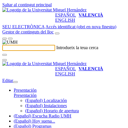
Saltar al contingut principal
ESPAÑOL
VALENCIÀ
ENGLISH
SEU ELECTRÒNICA
Accés identificat (obri en nova finestra)
Gestor de continguts del lloc
Introdueix la teua cerca
ESPAÑOL
VALENCIÀ
ENGLISH
Editar
Presentación
Presentación
(Español) Localización
(Español) Instalaciones
(Español) Horario de apertura
(Español) Escucha Radio UMH
(Español) Hoy suena...
(Español) Programas