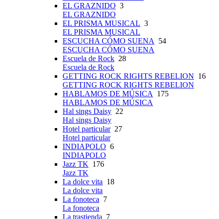
EL GRAZNIDO
3
EL GRAZNIDO
EL PRISMA MUSICAL
3
EL PRISMA MUSICAL
ESCUCHA CÓMO SUENA
54
ESCUCHA CÓMO SUENA
Escuela de Rock
28
Escuela de Rock
GETTING ROCK RIGHTS REBELION
16
GETTING ROCK RIGHTS REBELION
HABLAMOS DE MÚSICA
175
HABLAMOS DE MÚSICA
Hal sings Daisy
22
Hal sings Daisy
Hotel particular
27
Hotel particular
INDIAPOLO
6
INDIAPOLO
Jazz TK
176
Jazz TK
La dolce vita
18
La dolce vita
La fonoteca
7
La fonoteca
La trastienda
7