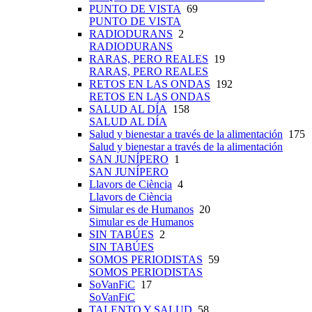
PUNTO DE VISTA
69
PUNTO DE VISTA
RADIODURANS
2
RADIODURANS
RARAS, PERO REALES
19
RARAS, PERO REALES
RETOS EN LAS ONDAS
192
RETOS EN LAS ONDAS
SALUD AL DÍA
158
SALUD AL DÍA
Salud y bienestar a través de la alimentación
175
Salud y bienestar a través de la alimentación
SAN JUNÍPERO
1
SAN JUNÍPERO
Llavors de Ciència
4
Llavors de Ciència
Simular es de Humanos
20
Simular es de Humanos
SIN TABÚES
2
SIN TABÚES
SOMOS PERIODISTAS
59
SOMOS PERIODISTAS
SoVanFiC
17
SoVanFiC
TALENTO Y SALUD
58