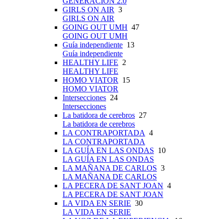
GENERACIÓN 2.0
GIRLS ON AIR
3
GIRLS ON AIR
GOING OUT UMH
47
GOING OUT UMH
Guía independiente
13
Guía independiente
HEALTHY LIFE
2
HEALTHY LIFE
HOMO VIATOR
15
HOMO VIATOR
Intersecciones
24
Intersecciones
La batidora de cerebros
27
La batidora de cerebros
LA CONTRAPORTADA
4
LA CONTRAPORTADA
LA GUÍA EN LAS ONDAS
10
LA GUÍA EN LAS ONDAS
LA MAÑANA DE CARLOS
3
LA MAÑANA DE CARLOS
LA PECERA DE SANT JOAN
4
LA PECERA DE SANT JOAN
LA VIDA EN SERIE
30
LA VIDA EN SERIE