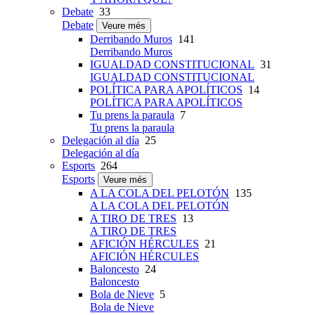
Debate
33
Debate
Veure més
Derribando Muros
141
Derribando Muros
IGUALDAD CONSTITUCIONAL
31
IGUALDAD CONSTITUCIONAL
POLÍTICA PARA APOLÍTICOS
14
POLÍTICA PARA APOLÍTICOS
Tu prens la paraula
7
Tu prens la paraula
Delegación al día
25
Delegación al día
Esports
264
Esports
Veure més
A LA COLA DEL PELOTÓN
135
A LA COLA DEL PELOTÓN
A TIRO DE TRES
13
A TIRO DE TRES
AFICIÓN HÉRCULES
21
AFICIÓN HÉRCULES
Baloncesto
24
Baloncesto
Bola de Nieve
5
Bola de Nieve