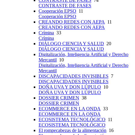
CONTRASTE DE FASES
74
CONTRASTE DE FASES
Cooperación EPSO
11
Cooperación EPSO
CREANDO REDES CON AEPA
11
CREANDO REDES CON AEPA
Crímina
33
Crímina
DIÁLOGO CIENCIA Y SALUD
20
DIÁLOGO CIENCIA Y SALUD
Digitalización, Inteligencia Artificial y Derecho
Mercantil
10
Digitalización, Inteligencia Artificial y Derecho
Mercantil
DISCAPACIDADES INVISIBLES
7
DISCAPACIDADES INVISIBLES
DOÑA UVA Y DON LÚPULO
10
DOÑA UVA Y DON LÚPULO
DOSSIER CRIMEN
38
DOSSIER CRIMEN
ECOMMERCE EN LA ONDA
33
ECOMMERCE EN LA ONDA
ECOSISTEMA TECNOLÓGICO
11
ECOSISTEMA TECNOLÓGICO
El rompecabezas de la alimentación
16