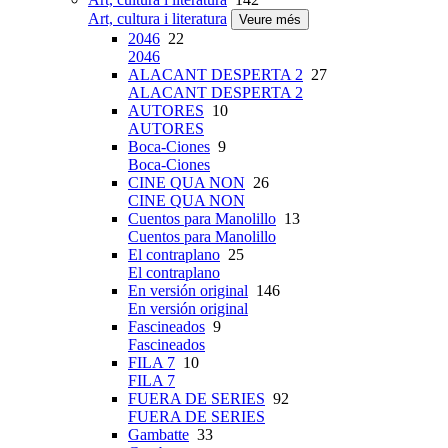
Art, cultura i literatura
Veure més
2046
22
2046
ALACANT DESPERTA 2
27
ALACANT DESPERTA 2
AUTORES
10
AUTORES
Boca-Ciones
9
Boca-Ciones
CINE QUA NON
26
CINE QUA NON
Cuentos para Manolillo
13
Cuentos para Manolillo
El contraplano
25
El contraplano
En versión original
146
En versión original
Fascineados
9
Fascineados
FILA 7
10
FILA 7
FUERA DE SERIES
92
FUERA DE SERIES
Gambatte
33