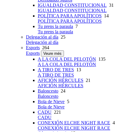
IGUALDAD CONSTITUCIONAL
31
IGUALDAD CONSTITUCIONAL
POLÍTICA PARA APOLÍTICOS
14
POLÍTICA PARA APOLÍTICOS
Tu prens la paraula
7
Tu prens la paraula
Delegación al día
25
Delegación al día
Esports
264
Esports
Veure més
A LA COLA DEL PELOTÓN
135
A LA COLA DEL PELOTÓN
A TIRO DE TRES
13
A TIRO DE TRES
AFICIÓN HÉRCULES
21
AFICIÓN HÉRCULES
Baloncesto
24
Baloncesto
Bola de Nieve
5
Bola de Nieve
CADU
221
CADU
CONEXIÓN ELCHE NIGHT RACE
4
CONEXIÓN ELCHE NIGHT RACE