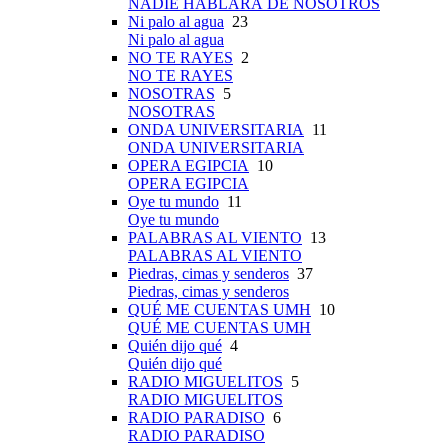
NADIE HABLARÁ DE NOSOTROS
Ni palo al agua
23
Ni palo al agua
NO TE RAYES
2
NO TE RAYES
NOSOTRAS
5
NOSOTRAS
ONDA UNIVERSITARIA
11
ONDA UNIVERSITARIA
OPERA EGIPCIA
10
OPERA EGIPCIA
Oye tu mundo
11
Oye tu mundo
PALABRAS AL VIENTO
13
PALABRAS AL VIENTO
Piedras, cimas y senderos
37
Piedras, cimas y senderos
QUÉ ME CUENTAS UMH
10
QUÉ ME CUENTAS UMH
Quién dijo qué
4
Quién dijo qué
RADIO MIGUELITOS
5
RADIO MIGUELITOS
RADIO PARADISO
6
RADIO PARADISO