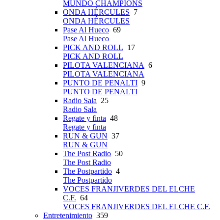
MUNDO CHAMPIONS
ONDA HÉRCULES
7
ONDA HÉRCULES
Pase Al Hueco
69
Pase Al Hueco
PICK AND ROLL
17
PICK AND ROLL
PILOTA VALENCIANA
6
PILOTA VALENCIANA
PUNTO DE PENALTI
9
PUNTO DE PENALTI
Radio Sala
25
Radio Sala
Regate y finta
48
Regate y finta
RUN & GUN
37
RUN & GUN
The Post Radio
50
The Post Radio
The Postpartido
4
The Postpartido
VOCES FRANJIVERDES DEL ELCHE
C.F.
64
VOCES FRANJIVERDES DEL ELCHE C.F.
Entretenimiento
359