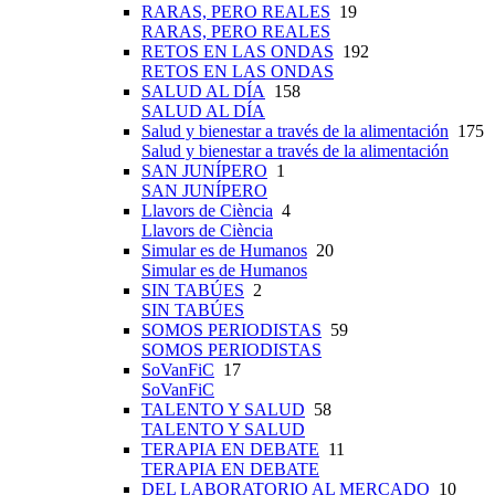
RARAS, PERO REALES
19
RARAS, PERO REALES
RETOS EN LAS ONDAS
192
RETOS EN LAS ONDAS
SALUD AL DÍA
158
SALUD AL DÍA
Salud y bienestar a través de la alimentación
175
Salud y bienestar a través de la alimentación
SAN JUNÍPERO
1
SAN JUNÍPERO
Llavors de Ciència
4
Llavors de Ciència
Simular es de Humanos
20
Simular es de Humanos
SIN TABÚES
2
SIN TABÚES
SOMOS PERIODISTAS
59
SOMOS PERIODISTAS
SoVanFiC
17
SoVanFiC
TALENTO Y SALUD
58
TALENTO Y SALUD
TERAPIA EN DEBATE
11
TERAPIA EN DEBATE
DEL LABORATORIO AL MERCADO
10