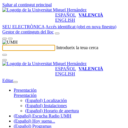
Saltar al contingut principal
ESPAÑOL
VALENCIÀ
ENGLISH
SEU ELECTRÒNICA
Accés identificat (obri en nova finestra)
Gestor de continguts del lloc
Introdueix la teua cerca
ESPAÑOL
VALENCIÀ
ENGLISH
Editar
Presentación
Presentación
(Español) Localización
(Español) Instalaciones
(Español) Horario de apertura
(Español) Escucha Radio UMH
(Español) Hoy suena...
(Español) Programas