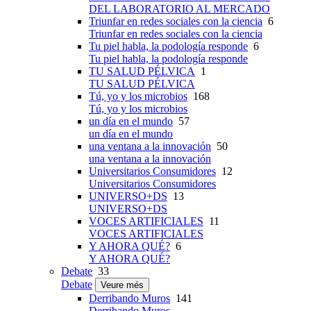
DEL LABORATORIO AL MERCADO
Triunfar en redes sociales con la ciencia
6
Triunfar en redes sociales con la ciencia
Tu piel habla, la podología responde
6
Tu piel habla, la podología responde
TU SALUD PÉLVICA
1
TU SALUD PÉLVICA
Tú, yo y los microbios
168
Tú, yo y los microbios
un día en el mundo
57
un día en el mundo
una ventana a la innovación
50
una ventana a la innovación
Universitarios Consumidores
12
Universitarios Consumidores
UNIVERSO+DS
13
UNIVERSO+DS
VOCES ARTIFICIALES
11
VOCES ARTIFICIALES
Y AHORA QUÉ?
6
Y AHORA QUÉ?
Debate
33
Debate
Veure més
Derribando Muros
141
Derribando Muros