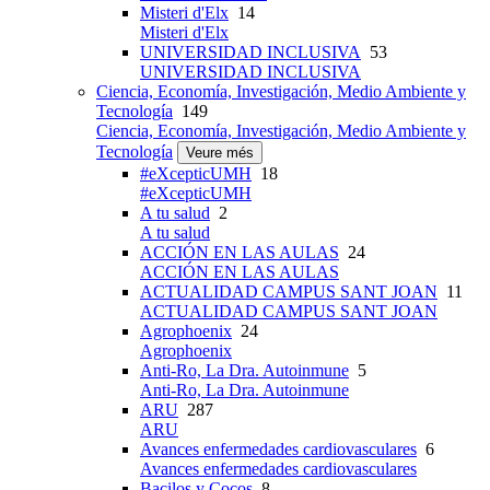
Misteri d'Elx
14
Misteri d'Elx
UNIVERSIDAD INCLUSIVA
53
UNIVERSIDAD INCLUSIVA
Ciencia, Economía, Investigación, Medio Ambiente y
Tecnología
149
Ciencia, Economía, Investigación, Medio Ambiente y
Tecnología
Veure més
#eXcepticUMH
18
#eXcepticUMH
A tu salud
2
A tu salud
ACCIÓN EN LAS AULAS
24
ACCIÓN EN LAS AULAS
ACTUALIDAD CAMPUS SANT JOAN
11
ACTUALIDAD CAMPUS SANT JOAN
Agrophoenix
24
Agrophoenix
Anti-Ro, La Dra. Autoinmune
5
Anti-Ro, La Dra. Autoinmune
ARU
287
ARU
Avances enfermedades cardiovasculares
6
Avances enfermedades cardiovasculares
Bacilos y Cocos
8