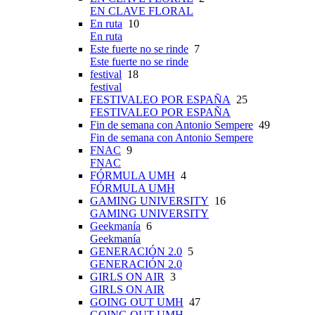
EN CLAVE FLORAL
En ruta
10
En ruta
Este fuerte no se rinde
7
Este fuerte no se rinde
festival
18
festival
FESTIVALEO POR ESPAÑA
25
FESTIVALEO POR ESPAÑA
Fin de semana con Antonio Sempere
49
Fin de semana con Antonio Sempere
FNAC
9
FNAC
FÓRMULA UMH
4
FÓRMULA UMH
GAMING UNIVERSITY
16
GAMING UNIVERSITY
Geekmanía
6
Geekmanía
GENERACIÓN 2.0
5
GENERACIÓN 2.0
GIRLS ON AIR
3
GIRLS ON AIR
GOING OUT UMH
47
GOING OUT UMH