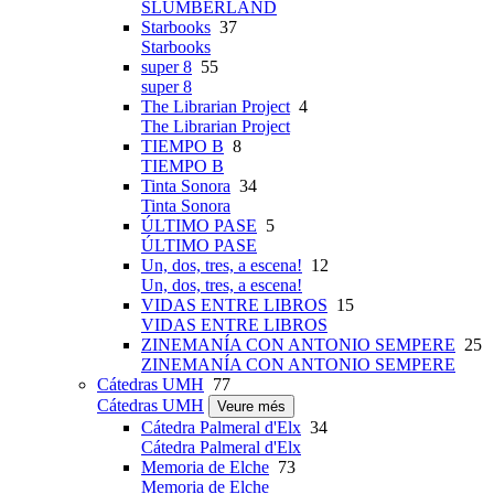
SLUMBERLAND
Starbooks
37
Starbooks
super 8
55
super 8
The Librarian Project
4
The Librarian Project
TIEMPO B
8
TIEMPO B
Tinta Sonora
34
Tinta Sonora
ÚLTIMO PASE
5
ÚLTIMO PASE
Un, dos, tres, a escena!
12
Un, dos, tres, a escena!
VIDAS ENTRE LIBROS
15
VIDAS ENTRE LIBROS
ZINEMANÍA CON ANTONIO SEMPERE
25
ZINEMANÍA CON ANTONIO SEMPERE
Cátedras UMH
77
Cátedras UMH
Veure més
Cátedra Palmeral d'Elx
34
Cátedra Palmeral d'Elx
Memoria de Elche
73
Memoria de Elche