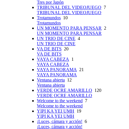
Tres por Japón
TRIBUNAL DEL VIDEOJUEGO
7
TRIBUNAL DEL VIDEOJUEGO
Trotamundos
10
Trotamundos
UN MOMENTO PARA PENSAR
2
UN MOMENTO PARA PENSAR
UN TRIO DE CINE
4
UN TRIO DE CINE
VA DE BITS
20
VA DE BITS
VAYA CABEZA
1
VAYA CABEZA
VAYA PANORAMA
21
VAYA PANORAMA
Ventana abierta
12
Ventana abierta
VERDE OCRE AMARILLO
120
VERDE OCRE AMARILLO
Welcome to the weekend
7
Welcome to the weekend
YIPI KA YEI UMH
19
YIPI KA YEI UMH
¡Luces, cámara y acción!
6
¡Luces, cámara y acción!