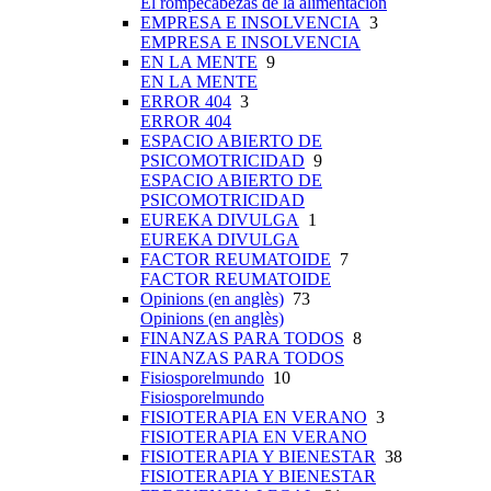
El rompecabezas de la alimentación
EMPRESA E INSOLVENCIA
3
EMPRESA E INSOLVENCIA
EN LA MENTE
9
EN LA MENTE
ERROR 404
3
ERROR 404
ESPACIO ABIERTO DE
PSICOMOTRICIDAD
9
ESPACIO ABIERTO DE
PSICOMOTRICIDAD
EUREKA DIVULGA
1
EUREKA DIVULGA
FACTOR REUMATOIDE
7
FACTOR REUMATOIDE
Opinions (en anglès)
73
Opinions (en anglès)
FINANZAS PARA TODOS
8
FINANZAS PARA TODOS
Fisiosporelmundo
10
Fisiosporelmundo
FISIOTERAPIA EN VERANO
3
FISIOTERAPIA EN VERANO
FISIOTERAPIA Y BIENESTAR
38
FISIOTERAPIA Y BIENESTAR