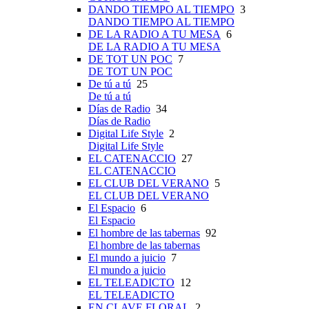
DANDO TIEMPO AL TIEMPO
3
DANDO TIEMPO AL TIEMPO
DE LA RADIO A TU MESA
6
DE LA RADIO A TU MESA
DE TOT UN POC
7
DE TOT UN POC
De tú a tú
25
De tú a tú
Días de Radio
34
Días de Radio
Digital Life Style
2
Digital Life Style
EL CATENACCIO
27
EL CATENACCIO
EL CLUB DEL VERANO
5
EL CLUB DEL VERANO
El Espacio
6
El Espacio
El hombre de las tabernas
92
El hombre de las tabernas
El mundo a juicio
7
El mundo a juicio
EL TELEADICTO
12
EL TELEADICTO
EN CLAVE FLORAL
2