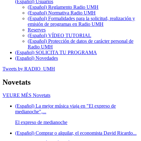
(Español) Usuarios
(Español) Reglamento Radio UMH
(Español) Normativa Radio UMH
(Español) Formalidades para la solicitud, realización y
emisión de programas en Radio UMH
Reserves
(Español) VÍDEO TUTORIAL
(Español) Protección de datos de carácter personal de
Radio UMH
(Español) SOLICITA TU PROGRAMA
(Español) Novedades
Tweets by RADIO_UMH
Novetats
VEURE MÉS
Novetats
(Español) La mejor música viaja en "El expreso de
medianoche",...
El expreso de medianoche
(Español) Comprar o alquilar, el economista David Ricardo...