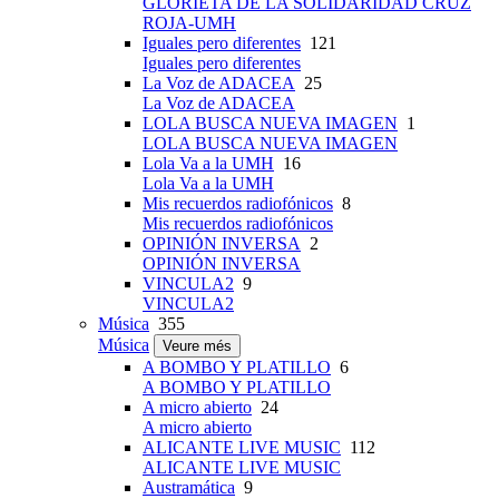
GLORIETA DE LA SOLIDARIDAD CRUZ
ROJA-UMH
Iguales pero diferentes
121
Iguales pero diferentes
La Voz de ADACEA
25
La Voz de ADACEA
LOLA BUSCA NUEVA IMAGEN
1
LOLA BUSCA NUEVA IMAGEN
Lola Va a la UMH
16
Lola Va a la UMH
Mis recuerdos radiofónicos
8
Mis recuerdos radiofónicos
OPINIÓN INVERSA
2
OPINIÓN INVERSA
VINCULA2
9
VINCULA2
Música
355
Música
Veure més
A BOMBO Y PLATILLO
6
A BOMBO Y PLATILLO
A micro abierto
24
A micro abierto
ALICANTE LIVE MUSIC
112
ALICANTE LIVE MUSIC
Austramática
9