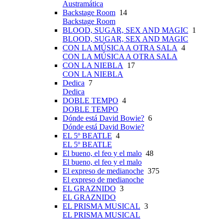
Austramática
Backstage Room
14
Backstage Room
BLOOD, SUGAR, SEX AND MAGIC
1
BLOOD, SUGAR, SEX AND MAGIC
CON LA MÚSICA A OTRA SALA
4
CON LA MÚSICA A OTRA SALA
CON LA NIEBLA
17
CON LA NIEBLA
Dedica
7
Dedica
DOBLE TEMPO
4
DOBLE TEMPO
Dónde está David Bowie?
6
Dónde está David Bowie?
EL 5º BEATLE
4
EL 5º BEATLE
El bueno, el feo y el malo
48
El bueno, el feo y el malo
El expreso de medianoche
375
El expreso de medianoche
EL GRAZNIDO
3
EL GRAZNIDO
EL PRISMA MUSICAL
3
EL PRISMA MUSICAL