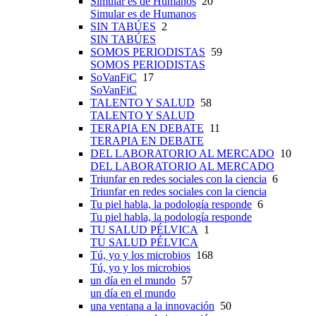
Simular es de Humanos
20
Simular es de Humanos
SIN TABÚES
2
SIN TABÚES
SOMOS PERIODISTAS
59
SOMOS PERIODISTAS
SoVanFiC
17
SoVanFiC
TALENTO Y SALUD
58
TALENTO Y SALUD
TERAPIA EN DEBATE
11
TERAPIA EN DEBATE
DEL LABORATORIO AL MERCADO
10
DEL LABORATORIO AL MERCADO
Triunfar en redes sociales con la ciencia
6
Triunfar en redes sociales con la ciencia
Tu piel habla, la podología responde
6
Tu piel habla, la podología responde
TU SALUD PÉLVICA
1
TU SALUD PÉLVICA
Tú, yo y los microbios
168
Tú, yo y los microbios
un día en el mundo
57
un día en el mundo
una ventana a la innovación
50