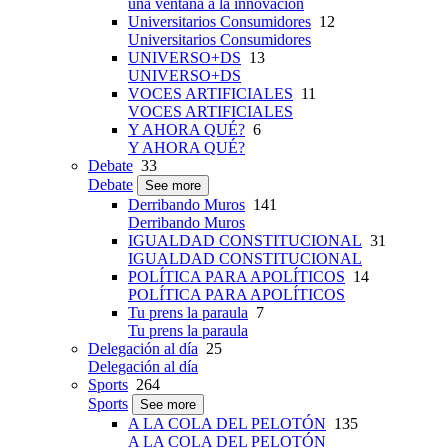
una ventana a la innovación
Universitarios Consumidores
12
Universitarios Consumidores
UNIVERSO+DS
13
UNIVERSO+DS
VOCES ARTIFICIALES
11
VOCES ARTIFICIALES
Y AHORA QUÉ?
6
Y AHORA QUÉ?
Debate
33
Debate
See more
Derribando Muros
141
Derribando Muros
IGUALDAD CONSTITUCIONAL
31
IGUALDAD CONSTITUCIONAL
POLÍTICA PARA APOLÍTICOS
14
POLÍTICA PARA APOLÍTICOS
Tu prens la paraula
7
Tu prens la paraula
Delegación al día
25
Delegación al día
Sports
264
Sports
See more
A LA COLA DEL PELOTÓN
135
A LA COLA DEL PELOTÓN