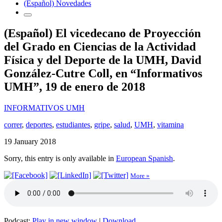
(Español) Novedades
(Español) El vicedecano de Proyección
del Grado en Ciencias de la Actividad
Física y del Deporte de la UMH, David
González-Cutre Coll, en “Informativos
UMH”, 19 de enero de 2018
INFORMATIVOS UMH
correr
,
deportes
,
estudiantes
,
gripe
,
salud
,
UMH
,
vitamina
19 January 2018
Sorry, this entry is only available in
European Spanish
.
More »
Podcast:
Play in new window
|
Download