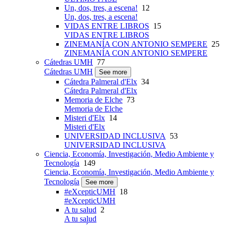
Un, dos, tres, a escena!
12
Un, dos, tres, a escena!
VIDAS ENTRE LIBROS
15
VIDAS ENTRE LIBROS
ZINEMANÍA CON ANTONIO SEMPERE
25
ZINEMANÍA CON ANTONIO SEMPERE
Cátedras UMH
77
Cátedras UMH
See more
Cátedra Palmeral d'Elx
34
Cátedra Palmeral d'Elx
Memoria de Elche
73
Memoria de Elche
Misteri d'Elx
14
Misteri d'Elx
UNIVERSIDAD INCLUSIVA
53
UNIVERSIDAD INCLUSIVA
Ciencia, Economía, Investigación, Medio Ambiente y
Tecnología
149
Ciencia, Economía, Investigación, Medio Ambiente y
Tecnología
See more
#eXcepticUMH
18
#eXcepticUMH
A tu salud
2
A tu salud