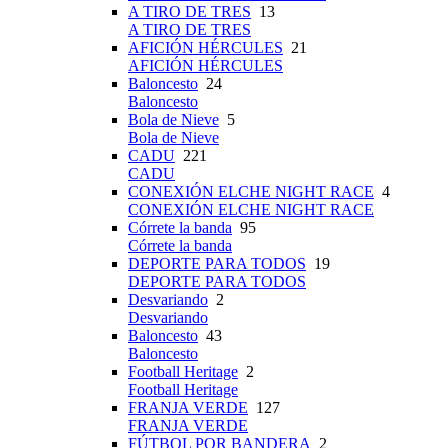
A TIRO DE TRES
13
A TIRO DE TRES
AFICIÓN HÉRCULES
21
AFICIÓN HÉRCULES
Baloncesto
24
Baloncesto
Bola de Nieve
5
Bola de Nieve
CADU
221
CADU
CONEXIÓN ELCHE NIGHT RACE
4
CONEXIÓN ELCHE NIGHT RACE
Córrete la banda
95
Córrete la banda
DEPORTE PARA TODOS
19
DEPORTE PARA TODOS
Desvariando
2
Desvariando
Baloncesto
43
Baloncesto
Football Heritage
2
Football Heritage
FRANJA VERDE
127
FRANJA VERDE
FÚTBOL POR BANDERA
2