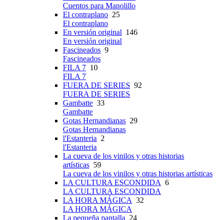
Cuentos para Manolillo
El contraplano
25
El contraplano
En versión original
146
En versión original
Fascineados
9
Fascineados
FILA 7
10
FILA 7
FUERA DE SERIES
92
FUERA DE SERIES
Gambatte
33
Gambatte
Gotas Hernandianas
29
Gotas Hernandianas
l'Estanteria
2
l'Estanteria
La cueva de los vinilos y otras historias
artísticas
59
La cueva de los vinilos y otras historias artísticas
LA CULTURA ESCONDIDA
6
LA CULTURA ESCONDIDA
LA HORA MÁGICA
32
LA HORA MÁGICA
La pequeña pantalla
24