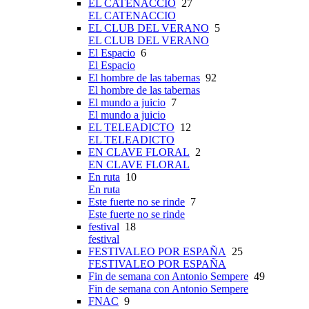
EL CATENACCIO
27
EL CATENACCIO
EL CLUB DEL VERANO
5
EL CLUB DEL VERANO
El Espacio
6
El Espacio
El hombre de las tabernas
92
El hombre de las tabernas
El mundo a juicio
7
El mundo a juicio
EL TELEADICTO
12
EL TELEADICTO
EN CLAVE FLORAL
2
EN CLAVE FLORAL
En ruta
10
En ruta
Este fuerte no se rinde
7
Este fuerte no se rinde
festival
18
festival
FESTIVALEO POR ESPAÑA
25
FESTIVALEO POR ESPAÑA
Fin de semana con Antonio Sempere
49
Fin de semana con Antonio Sempere
FNAC
9