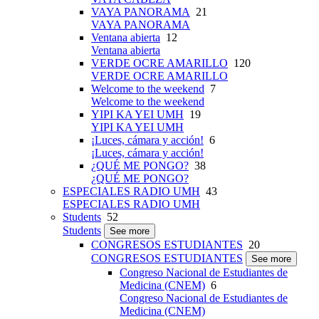
VAYA PANORAMA
21
VAYA PANORAMA
Ventana abierta
12
Ventana abierta
VERDE OCRE AMARILLO
120
VERDE OCRE AMARILLO
Welcome to the weekend
7
Welcome to the weekend
YIPI KA YEI UMH
19
YIPI KA YEI UMH
¡Luces, cámara y acción!
6
¡Luces, cámara y acción!
¿QUÉ ME PONGO?
38
¿QUÉ ME PONGO?
ESPECIALES RADIO UMH
43
ESPECIALES RADIO UMH
Students
52
Students
See more
CONGRESOS ESTUDIANTES
20
CONGRESOS ESTUDIANTES
See more
Congreso Nacional de Estudiantes de
Medicina (CNEM)
6
Congreso Nacional de Estudiantes de
Medicina (CNEM)