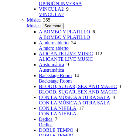
OPINIÓN INVERSA
VINCULA2
9
VINCULA2
Música
355
Música
See more
A BOMBO Y PLATILLO
6
A BOMBO Y PLATILLO
A micro abierto
24
A micro abierto
ALICANTE LIVE MUSIC
112
ALICANTE LIVE MUSIC
Austramática
9
Austramática
Backstage Room
14
Backstage Room
BLOOD, SUGAR, SEX AND MAGIC
1
BLOOD, SUGAR, SEX AND MAGIC
CON LA MÚSICA A OTRA SALA
4
CON LA MÚSICA A OTRA SALA
CON LA NIEBLA
17
CON LA NIEBLA
Dedica
7
Dedica
DOBLE TEMPO
4
DOBLE TEMPO