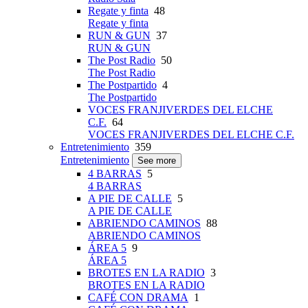
Regate y finta
48
Regate y finta
RUN & GUN
37
RUN & GUN
The Post Radio
50
The Post Radio
The Postpartido
4
The Postpartido
VOCES FRANJIVERDES DEL ELCHE
C.F.
64
VOCES FRANJIVERDES DEL ELCHE C.F.
Entretenimiento
359
Entretenimiento
See more
4 BARRAS
5
4 BARRAS
A PIE DE CALLE
5
A PIE DE CALLE
ABRIENDO CAMINOS
88
ABRIENDO CAMINOS
ÁREA 5
9
ÁREA 5
BROTES EN LA RADIO
3
BROTES EN LA RADIO
CAFÉ CON DRAMA
1