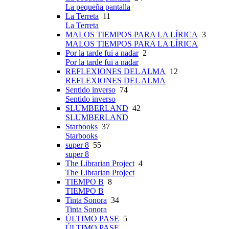
La pequeña pantalla
La Terreta
11
La Terreta
MALOS TIEMPOS PARA LA LÍRICA
3
MALOS TIEMPOS PARA LA LÍRICA
Por la tarde fui a nadar
2
Por la tarde fui a nadar
REFLEXIONES DEL ALMA
12
REFLEXIONES DEL ALMA
Sentido inverso
74
Sentido inverso
SLUMBERLAND
42
SLUMBERLAND
Starbooks
37
Starbooks
super 8
55
super 8
The Librarian Project
4
The Librarian Project
TIEMPO B
8
TIEMPO B
Tinta Sonora
34
Tinta Sonora
ÚLTIMO PASE
5
ÚLTIMO PASE