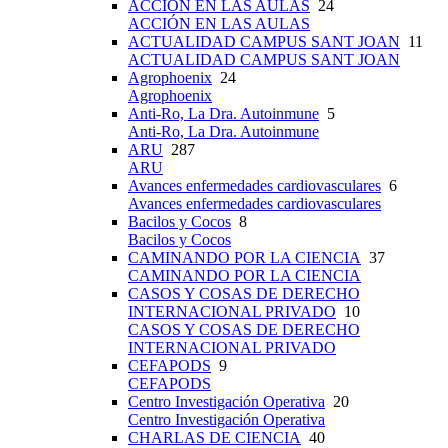
ACCIÓN EN LAS AULAS
24
ACCIÓN EN LAS AULAS
ACTUALIDAD CAMPUS SANT JOAN
11
ACTUALIDAD CAMPUS SANT JOAN
Agrophoenix
24
Agrophoenix
Anti-Ro, La Dra. Autoinmune
5
Anti-Ro, La Dra. Autoinmune
ARU
287
ARU
Avances enfermedades cardiovasculares
6
Avances enfermedades cardiovasculares
Bacilos y Cocos
8
Bacilos y Cocos
CAMINANDO POR LA CIENCIA
37
CAMINANDO POR LA CIENCIA
CASOS Y COSAS DE DERECHO
INTERNACIONAL PRIVADO
10
CASOS Y COSAS DE DERECHO
INTERNACIONAL PRIVADO
CEFAPODS
9
CEFAPODS
Centro Investigación Operativa
20
Centro Investigación Operativa
CHARLAS DE CIENCIA
40