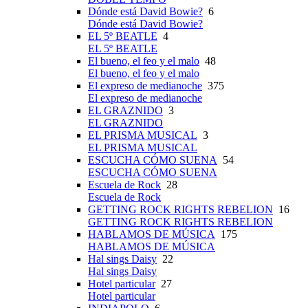
Dónde está David Bowie?
6
Dónde está David Bowie?
EL 5º BEATLE
4
EL 5º BEATLE
El bueno, el feo y el malo
48
El bueno, el feo y el malo
El expreso de medianoche
375
El expreso de medianoche
EL GRAZNIDO
3
EL GRAZNIDO
EL PRISMA MUSICAL
3
EL PRISMA MUSICAL
ESCUCHA CÓMO SUENA
54
ESCUCHA CÓMO SUENA
Escuela de Rock
28
Escuela de Rock
GETTING ROCK RIGHTS REBELION
16
GETTING ROCK RIGHTS REBELION
HABLAMOS DE MÚSICA
175
HABLAMOS DE MÚSICA
Hal sings Daisy
22
Hal sings Daisy
Hotel particular
27
Hotel particular