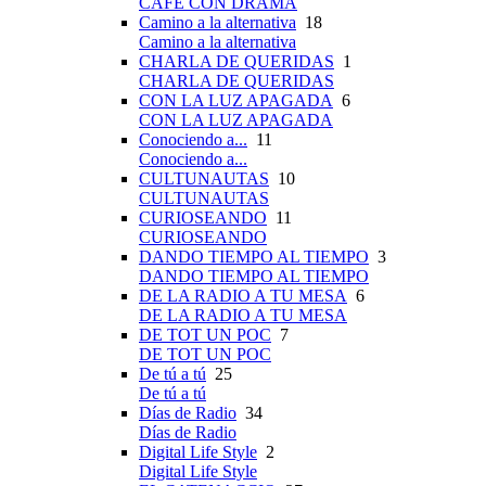
CAFÉ CON DRAMA
Camino a la alternativa
18
Camino a la alternativa
CHARLA DE QUERIDAS
1
CHARLA DE QUERIDAS
CON LA LUZ APAGADA
6
CON LA LUZ APAGADA
Conociendo a...
11
Conociendo a...
CULTUNAUTAS
10
CULTUNAUTAS
CURIOSEANDO
11
CURIOSEANDO
DANDO TIEMPO AL TIEMPO
3
DANDO TIEMPO AL TIEMPO
DE LA RADIO A TU MESA
6
DE LA RADIO A TU MESA
DE TOT UN POC
7
DE TOT UN POC
De tú a tú
25
De tú a tú
Días de Radio
34
Días de Radio
Digital Life Style
2
Digital Life Style