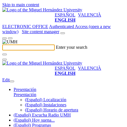
Skip to main content
ESPAÑOL
VALENCIÀ
ENGLISH
ELECTRONIC OFFICE
Authenticated Access (open a new
window)
Site content manager
Enter your search
ESPAÑOL
VALENCIÀ
ENGLISH
Edit
Presentación
Presentación
(Español) Localización
(Español) Instalaciones
(Español) Horario de apertura
(Español) Escucha Radio UMH
(Español) Hoy suena...
(Español) Programas