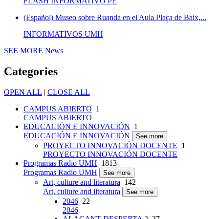
FLASH INFORMATIVO PE
(Español) Museo sobre Ruanda en el Aula Plaça de Baix,...
INFORMATIVOS UMH
SEE MORE
News
Categories
OPEN ALL
|
CLOSE ALL
CAMPUS ABIERTO
1
CAMPUS ABIERTO
EDUCACIÓN E INNOVACIÓN
1
EDUCACIÓN E INNOVACIÓN
See more
PROYECTO INNOVACIÓN DOCENTE
1
PROYECTO INNOVACIÓN DOCENTE
Programas Radio UMH
1813
Programas Radio UMH
See more
Art, culture and literatura
142
Art, culture and literatura
See more
2046
22
2046
ALACANT DESPERTA 2
27