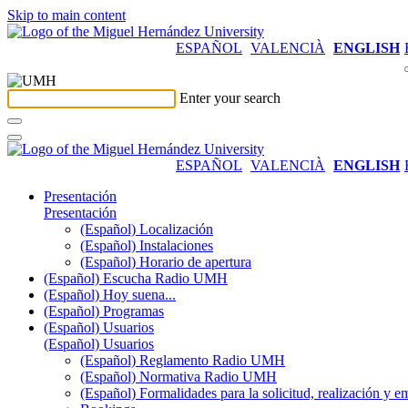
Skip to main content
ESPAÑOL
VALENCIÀ
ENGLISH
Enter your search
ESPAÑOL
VALENCIÀ
ENGLISH
Presentación
Presentación
(Español) Localización
(Español) Instalaciones
(Español) Horario de apertura
(Español) Escucha Radio UMH
(Español) Hoy suena...
(Español) Programas
(Español) Usuarios
(Español) Usuarios
(Español) Reglamento Radio UMH
(Español) Normativa Radio UMH
(Español) Formalidades para la solicitud, realización 