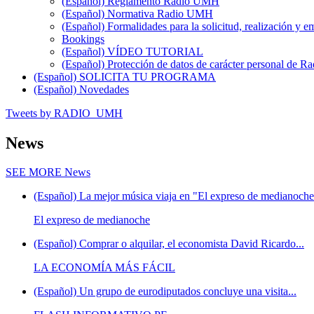
(Español) Reglamento Radio UMH
(Español) Normativa Radio UMH
(Español) Formalidades para la solicitud, realización 
Bookings
(Español) VÍDEO TUTORIAL
(Español) Protección de datos de carácter personal de 
(Español) SOLICITA TU PROGRAMA
(Español) Novedades
Tweets by RADIO_UMH
News
SEE MORE
News
(Español) La mejor música viaja en "El expreso de medianoche"
El expreso de medianoche
(Español) Comprar o alquilar, el economista David Ricardo...
LA ECONOMÍA MÁS FÁCIL
(Español) Un grupo de eurodiputados concluye una visita...