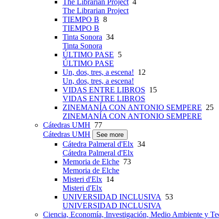
The Librarian Project
4
The Librarian Project
TIEMPO B
8
TIEMPO B
Tinta Sonora
34
Tinta Sonora
ÚLTIMO PASE
5
ÚLTIMO PASE
Un, dos, tres, a escena!
12
Un, dos, tres, a escena!
VIDAS ENTRE LIBROS
15
VIDAS ENTRE LIBROS
ZINEMANÍA CON ANTONIO SEMPERE
25
ZINEMANÍA CON ANTONIO SEMPERE
Cátedras UMH
77
Cátedras UMH
See more
Cátedra Palmeral d'Elx
34
Cátedra Palmeral d'Elx
Memoria de Elche
73
Memoria de Elche
Misteri d'Elx
14
Misteri d'Elx
UNIVERSIDAD INCLUSIVA
53
UNIVERSIDAD INCLUSIVA
Ciencia, Economía, Investigación, Medio Ambiente y Te