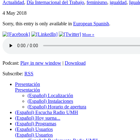
Actualidad
,
Día Internacional del Trabajo
,
feminismo
,
igualdad
,
Igual
4 May 2018
Sorry, this entry is only available in
European Spanish
.
More »
Podcast:
Play in new window
|
Download
Subscribe:
RSS
Presentación
Presentación
(Español) Localización
(Español) Instalaciones
(Español) Horario de apertura
(Español) Escucha Radio UMH
(Español) Hoy suena...
(Español) Programas
(Español) Usuarios
(Español) Usuarios