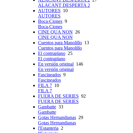
ALACANT DESPERTA 2
AUTORES
10
AUTORES
Boca-Ciones
9
Boca-Ciones
CINE QUA NON
26
CINE QUA NON
Cuentos para Manolillo
13
Cuentos para Manolillo
El contraplano
25
El contraplano
En versión original
146
En versión original
Fascineados
9
Fascineados
FILA 7
10
FILA 7
FUERA DE SERIES
92
FUERA DE SERIES
Gambatte
33
Gambatte
Gotas Hernandianas
29
Gotas Hernandianas
l'Estanteria
2