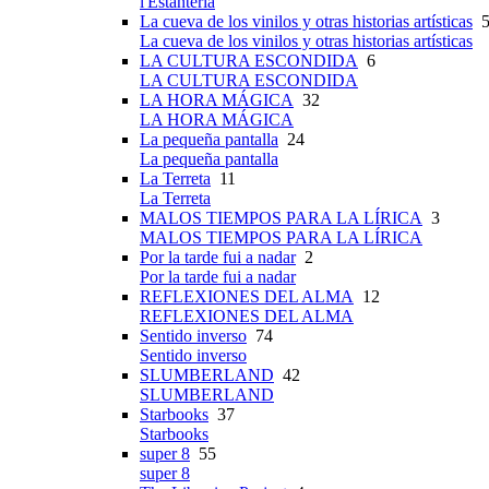
l'Estanteria
La cueva de los vinilos y otras historias artísticas
5
La cueva de los vinilos y otras historias artísticas
LA CULTURA ESCONDIDA
6
LA CULTURA ESCONDIDA
LA HORA MÁGICA
32
LA HORA MÁGICA
La pequeña pantalla
24
La pequeña pantalla
La Terreta
11
La Terreta
MALOS TIEMPOS PARA LA LÍRICA
3
MALOS TIEMPOS PARA LA LÍRICA
Por la tarde fui a nadar
2
Por la tarde fui a nadar
REFLEXIONES DEL ALMA
12
REFLEXIONES DEL ALMA
Sentido inverso
74
Sentido inverso
SLUMBERLAND
42
SLUMBERLAND
Starbooks
37
Starbooks
super 8
55
super 8