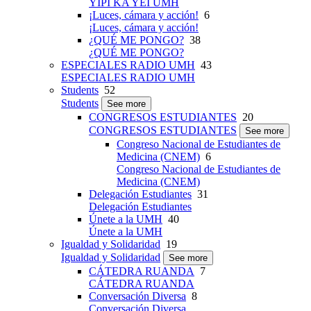
YIPI KA YEI UMH
¡Luces, cámara y acción!
6
¡Luces, cámara y acción!
¿QUÉ ME PONGO?
38
¿QUÉ ME PONGO?
ESPECIALES RADIO UMH
43
ESPECIALES RADIO UMH
Students
52
Students
See more
CONGRESOS ESTUDIANTES
20
CONGRESOS ESTUDIANTES
See more
Congreso Nacional de Estudiantes de
Medicina (CNEM)
6
Congreso Nacional de Estudiantes de
Medicina (CNEM)
Delegación Estudiantes
31
Delegación Estudiantes
Únete a la UMH
40
Únete a la UMH
Igualdad y Solidaridad
19
Igualdad y Solidaridad
See more
CÁTEDRA RUANDA
7
CÁTEDRA RUANDA
Conversación Diversa
8
Conversación Diversa