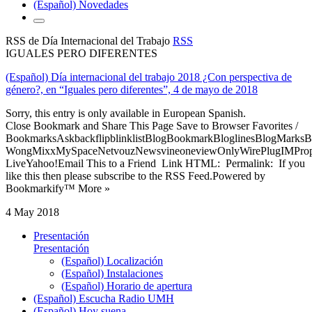
(Español) Novedades
RSS de Día Internacional del Trabajo
RSS
IGUALES PERO DIFERENTES
(Español) Día internacional del trabajo 2018 ¿Con perspectiva de
género?, en “Iguales pero diferentes”, 4 de mayo de 2018
Sorry, this entry is only available in European Spanish.
Close Bookmark and Share This Page Save to Browser Favorites /
BookmarksAskbackflipblinklistBlogBookmarkBloglinesBlogMarksB
WongMixxMySpaceNetvouzNewsvineoneviewOnlyWirePlugIMPropell
LiveYahoo!Email This to a Friend Link HTML: Permalink: If you
like this then please subscribe to the RSS Feed.Powered by
Bookmarkify™ More »
4 May 2018
Presentación
Presentación
(Español) Localización
(Español) Instalaciones
(Español) Horario de apertura
(Español) Escucha Radio UMH
(Español) Hoy suena...