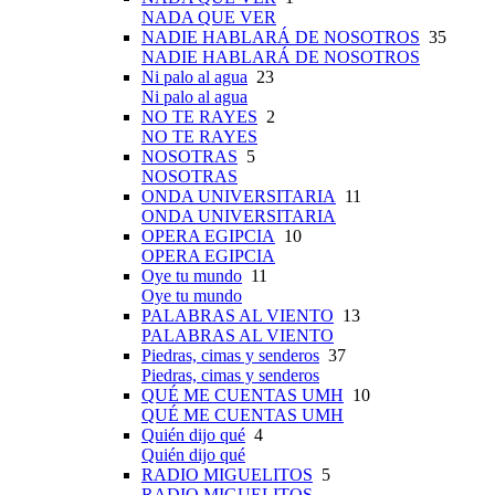
NADA QUE VER
NADIE HABLARÁ DE NOSOTROS
35
NADIE HABLARÁ DE NOSOTROS
Ni palo al agua
23
Ni palo al agua
NO TE RAYES
2
NO TE RAYES
NOSOTRAS
5
NOSOTRAS
ONDA UNIVERSITARIA
11
ONDA UNIVERSITARIA
OPERA EGIPCIA
10
OPERA EGIPCIA
Oye tu mundo
11
Oye tu mundo
PALABRAS AL VIENTO
13
PALABRAS AL VIENTO
Piedras, cimas y senderos
37
Piedras, cimas y senderos
QUÉ ME CUENTAS UMH
10
QUÉ ME CUENTAS UMH
Quién dijo qué
4
Quién dijo qué
RADIO MIGUELITOS
5
RADIO MIGUELITOS