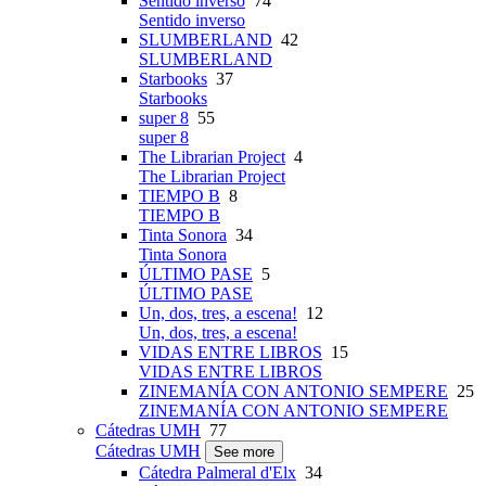
Sentido inverso
74
Sentido inverso
SLUMBERLAND
42
SLUMBERLAND
Starbooks
37
Starbooks
super 8
55
super 8
The Librarian Project
4
The Librarian Project
TIEMPO B
8
TIEMPO B
Tinta Sonora
34
Tinta Sonora
ÚLTIMO PASE
5
ÚLTIMO PASE
Un, dos, tres, a escena!
12
Un, dos, tres, a escena!
VIDAS ENTRE LIBROS
15
VIDAS ENTRE LIBROS
ZINEMANÍA CON ANTONIO SEMPERE
25
ZINEMANÍA CON ANTONIO SEMPERE
Cátedras UMH
77
Cátedras UMH
See more
Cátedra Palmeral d'Elx
34