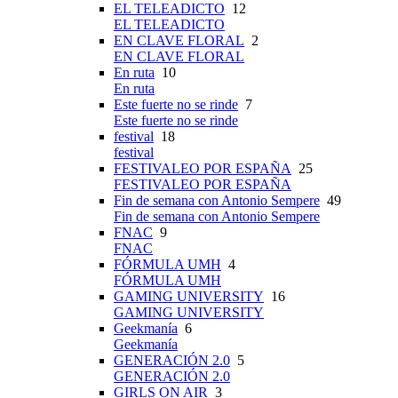
EL TELEADICTO
12
EL TELEADICTO
EN CLAVE FLORAL
2
EN CLAVE FLORAL
En ruta
10
En ruta
Este fuerte no se rinde
7
Este fuerte no se rinde
festival
18
festival
FESTIVALEO POR ESPAÑA
25
FESTIVALEO POR ESPAÑA
Fin de semana con Antonio Sempere
49
Fin de semana con Antonio Sempere
FNAC
9
FNAC
FÓRMULA UMH
4
FÓRMULA UMH
GAMING UNIVERSITY
16
GAMING UNIVERSITY
Geekmanía
6
Geekmanía
GENERACIÓN 2.0
5
GENERACIÓN 2.0
GIRLS ON AIR
3