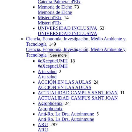
Cátedra Palmeral d'Elx
Memoria de Elche
73
Memoria de Elche
Misteri d'Elx
14
Misteri d'Elx
UNIVERSIDAD INCLUSIVA
53
UNIVERSIDAD INCLUSIVA
Ciencia, Economía, Investigación, Medio Ambiente y
Tecnología
149
Ciencia, Economía, Investigación, Medio Ambiente y
Tecnología
See more
#eXcepticUMH
18
#eXcepticUMH
A tu salud
2
A tu salud
ACCIÓN EN LAS AULAS
24
ACCIÓN EN LAS AULAS
ACTUALIDAD CAMPUS SANT JOAN
11
ACTUALIDAD CAMPUS SANT JOAN
Agrophoenix
24
Agrophoenix
Anti-Ro, La Dra. Autoinmune
5
Anti-Ro, La Dra. Autoinmune
ARU
287
ARU