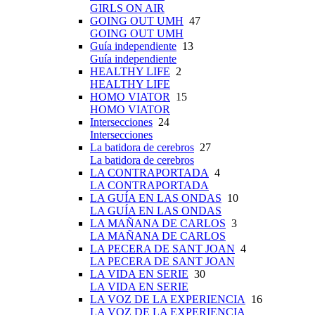
GIRLS ON AIR
GOING OUT UMH
47
GOING OUT UMH
Guía independiente
13
Guía independiente
HEALTHY LIFE
2
HEALTHY LIFE
HOMO VIATOR
15
HOMO VIATOR
Intersecciones
24
Intersecciones
La batidora de cerebros
27
La batidora de cerebros
LA CONTRAPORTADA
4
LA CONTRAPORTADA
LA GUÍA EN LAS ONDAS
10
LA GUÍA EN LAS ONDAS
LA MAÑANA DE CARLOS
3
LA MAÑANA DE CARLOS
LA PECERA DE SANT JOAN
4
LA PECERA DE SANT JOAN
LA VIDA EN SERIE
30
LA VIDA EN SERIE
LA VOZ DE LA EXPERIENCIA
16
LA VOZ DE LA EXPERIENCIA