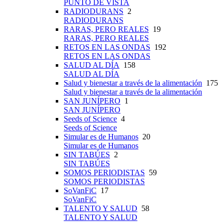
PUNTO DE VISTA
RADIODURANS
2
RADIODURANS
RARAS, PERO REALES
19
RARAS, PERO REALES
RETOS EN LAS ONDAS
192
RETOS EN LAS ONDAS
SALUD AL DÍA
158
SALUD AL DÍA
Salud y bienestar a través de la alimentación
175
Salud y bienestar a través de la alimentación
SAN JUNÍPERO
1
SAN JUNÍPERO
Seeds of Science
4
Seeds of Science
Simular es de Humanos
20
Simular es de Humanos
SIN TABÚES
2
SIN TABÚES
SOMOS PERIODISTAS
59
SOMOS PERIODISTAS
SoVanFiC
17
SoVanFiC
TALENTO Y SALUD
58
TALENTO Y SALUD