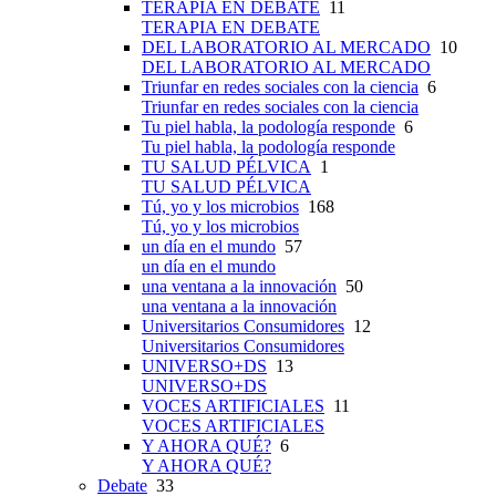
TERAPIA EN DEBATE
11
TERAPIA EN DEBATE
DEL LABORATORIO AL MERCADO
10
DEL LABORATORIO AL MERCADO
Triunfar en redes sociales con la ciencia
6
Triunfar en redes sociales con la ciencia
Tu piel habla, la podología responde
6
Tu piel habla, la podología responde
TU SALUD PÉLVICA
1
TU SALUD PÉLVICA
Tú, yo y los microbios
168
Tú, yo y los microbios
un día en el mundo
57
un día en el mundo
una ventana a la innovación
50
una ventana a la innovación
Universitarios Consumidores
12
Universitarios Consumidores
UNIVERSO+DS
13
UNIVERSO+DS
VOCES ARTIFICIALES
11
VOCES ARTIFICIALES
Y AHORA QUÉ?
6
Y AHORA QUÉ?
Debate
33