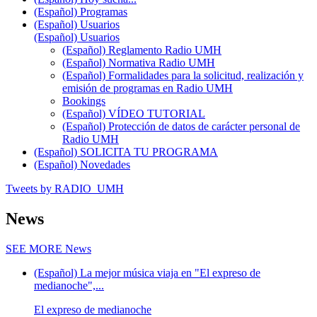
(Español) Programas
(Español) Usuarios
(Español) Usuarios
(Español) Reglamento Radio UMH
(Español) Normativa Radio UMH
(Español) Formalidades para la solicitud, realización y
emisión de programas en Radio UMH
Bookings
(Español) VÍDEO TUTORIAL
(Español) Protección de datos de carácter personal de
Radio UMH
(Español) SOLICITA TU PROGRAMA
(Español) Novedades
Tweets by RADIO_UMH
News
SEE MORE
News
(Español) La mejor música viaja en "El expreso de
medianoche",...
El expreso de medianoche