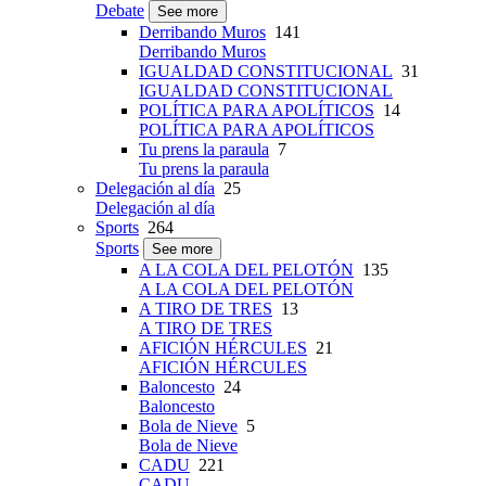
Debate
See more
Derribando Muros
141
Derribando Muros
IGUALDAD CONSTITUCIONAL
31
IGUALDAD CONSTITUCIONAL
POLÍTICA PARA APOLÍTICOS
14
POLÍTICA PARA APOLÍTICOS
Tu prens la paraula
7
Tu prens la paraula
Delegación al día
25
Delegación al día
Sports
264
Sports
See more
A LA COLA DEL PELOTÓN
135
A LA COLA DEL PELOTÓN
A TIRO DE TRES
13
A TIRO DE TRES
AFICIÓN HÉRCULES
21
AFICIÓN HÉRCULES
Baloncesto
24
Baloncesto
Bola de Nieve
5
Bola de Nieve
CADU
221
CADU