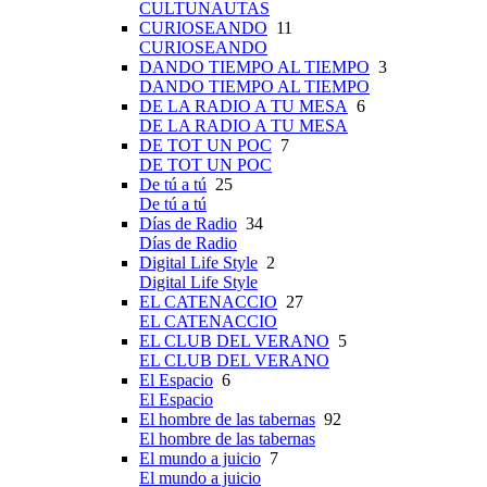
CULTUNAUTAS
CURIOSEANDO
11
CURIOSEANDO
DANDO TIEMPO AL TIEMPO
3
DANDO TIEMPO AL TIEMPO
DE LA RADIO A TU MESA
6
DE LA RADIO A TU MESA
DE TOT UN POC
7
DE TOT UN POC
De tú a tú
25
De tú a tú
Días de Radio
34
Días de Radio
Digital Life Style
2
Digital Life Style
EL CATENACCIO
27
EL CATENACCIO
EL CLUB DEL VERANO
5
EL CLUB DEL VERANO
El Espacio
6
El Espacio
El hombre de las tabernas
92
El hombre de las tabernas
El mundo a juicio
7
El mundo a juicio