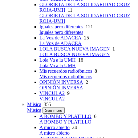
GLORIETA DE LA SOLIDARIDAD CRUZ
ROJA-UMH
11
GLORIETA DE LA SOLIDARIDAD CRUZ
ROJA-UMH
Iguales pero diferentes
121
Iguales pero diferentes
La Voz de ADACEA
25
La Voz de ADACEA
LOLA BUSCA NUEVA IMAGEN
1
LOLA BUSCA NUEVA IMAGEN
Lola Va a la UMH
16
Lola Va a la UMH
Mis recuerdos radiofónicos
8
Mis recuerdos radiofónicos
OPINIÓN INVERSA
2
OPINIÓN INVERSA
VINCULA2
9
VINCULA2
Música
355
Música
See more
A BOMBO Y PLATILLO
6
A BOMBO Y PLATILLO
A micro abierto
24
A micro abierto