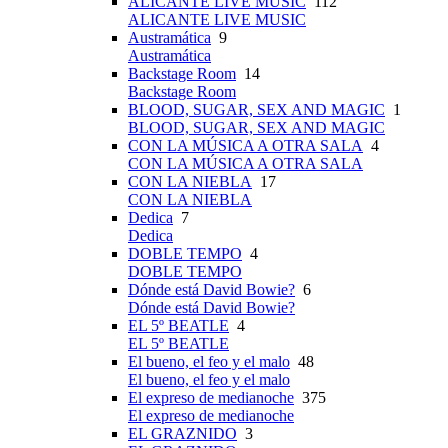
ALICANTE LIVE MUSIC
112
ALICANTE LIVE MUSIC
Austramática
9
Austramática
Backstage Room
14
Backstage Room
BLOOD, SUGAR, SEX AND MAGIC
1
BLOOD, SUGAR, SEX AND MAGIC
CON LA MÚSICA A OTRA SALA
4
CON LA MÚSICA A OTRA SALA
CON LA NIEBLA
17
CON LA NIEBLA
Dedica
7
Dedica
DOBLE TEMPO
4
DOBLE TEMPO
Dónde está David Bowie?
6
Dónde está David Bowie?
EL 5º BEATLE
4
EL 5º BEATLE
El bueno, el feo y el malo
48
El bueno, el feo y el malo
El expreso de medianoche
375
El expreso de medianoche
EL GRAZNIDO
3