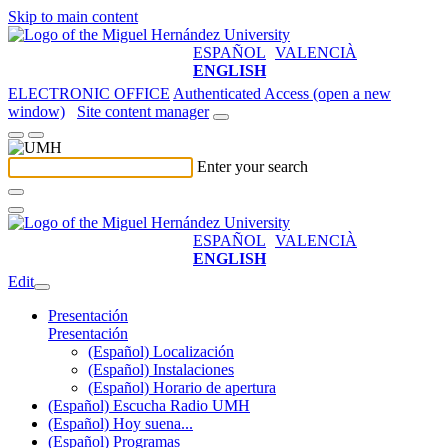
Skip to main content
ESPAÑOL
VALENCIÀ
ENGLISH
ELECTRONIC OFFICE
Authenticated Access (open a new
window)
Site content manager
Enter your search
ESPAÑOL
VALENCIÀ
ENGLISH
Edit
Presentación
Presentación
(Español) Localización
(Español) Instalaciones
(Español) Horario de apertura
(Español) Escucha Radio UMH
(Español) Hoy suena...
(Español) Programas