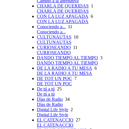
Camino a la alternativa
CHARLA DE QUERIDAS
1
CHARLA DE QUERIDAS
CON LA LUZ APAGADA
6
CON LA LUZ APAGADA
Conociendo a...
11
Conociendo a...
CULTUNAUTAS
10
CULTUNAUTAS
CURIOSEANDO
11
CURIOSEANDO
DANDO TIEMPO AL TIEMPO
3
DANDO TIEMPO AL TIEMPO
DE LA RADIO A TU MESA
6
DE LA RADIO A TU MESA
DE TOT UN POC
7
DE TOT UN POC
De tú a tú
25
De tú a tú
Días de Radio
34
Días de Radio
Digital Life Style
2
Digital Life Style
EL CATENACCIO
27
EL CATENACCIO