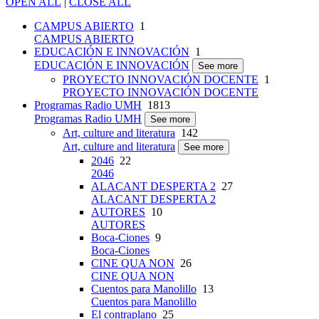
OPEN ALL
|
CLOSE ALL
CAMPUS ABIERTO
1
CAMPUS ABIERTO
EDUCACIÓN E INNOVACIÓN
1
EDUCACIÓN E INNOVACIÓN
See more
PROYECTO INNOVACIÓN DOCENTE
1
PROYECTO INNOVACIÓN DOCENTE
Programas Radio UMH
1813
Programas Radio UMH
See more
Art, culture and literatura
142
Art, culture and literatura
See more
2046
22
2046
ALACANT DESPERTA 2
27
ALACANT DESPERTA 2
AUTORES
10
AUTORES
Boca-Ciones
9
Boca-Ciones
CINE QUA NON
26
CINE QUA NON
Cuentos para Manolillo
13
Cuentos para Manolillo
El contraplano
25