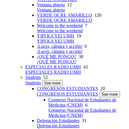
Ventana abierta
12
Ventana abierta
VERDE OCRE AMARILLO
120
VERDE OCRE AMARILLO
Welcome to the weekend
7
Welcome to the weekend
YIPI KA YEI UMH
19
YIPI KA YEI UMH
¡Luces, cámara y acción!
6
¡Luces, cámara y acción!
¿QUÉ ME PONGO?
38
¿QUÉ ME PONGO?
ESPECIALES RADIO UMH
43
ESPECIALES RADIO UMH
Students
52
Students
See more
CONGRESOS ESTUDIANTES
20
CONGRESOS ESTUDIANTES
See more
Congreso Nacional de Estudiantes de
Medicina (CNEM)
6
Congreso Nacional de Estudiantes de
Medicina (CNEM)
Delegación Estudiantes
31
Delegación Estudiantes