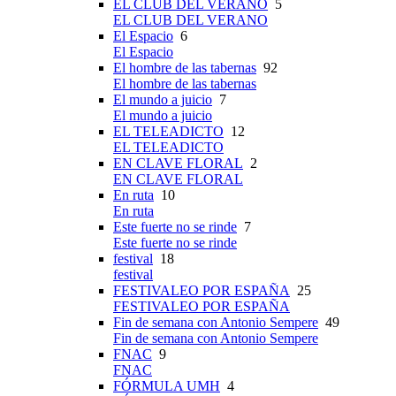
EL CLUB DEL VERANO
5
EL CLUB DEL VERANO
El Espacio
6
El Espacio
El hombre de las tabernas
92
El hombre de las tabernas
El mundo a juicio
7
El mundo a juicio
EL TELEADICTO
12
EL TELEADICTO
EN CLAVE FLORAL
2
EN CLAVE FLORAL
En ruta
10
En ruta
Este fuerte no se rinde
7
Este fuerte no se rinde
festival
18
festival
FESTIVALEO POR ESPAÑA
25
FESTIVALEO POR ESPAÑA
Fin de semana con Antonio Sempere
49
Fin de semana con Antonio Sempere
FNAC
9
FNAC
FÓRMULA UMH
4