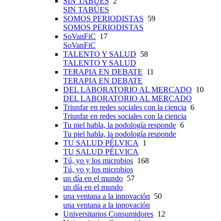
SIN TABÚES
2
SIN TABÚES
SOMOS PERIODISTAS
59
SOMOS PERIODISTAS
SoVanFiC
17
SoVanFiC
TALENTO Y SALUD
58
TALENTO Y SALUD
TERAPIA EN DEBATE
11
TERAPIA EN DEBATE
DEL LABORATORIO AL MERCADO
10
DEL LABORATORIO AL MERCADO
Triunfar en redes sociales con la ciencia
6
Triunfar en redes sociales con la ciencia
Tu piel habla, la podología responde
6
Tu piel habla, la podología responde
TU SALUD PÉLVICA
1
TU SALUD PÉLVICA
Tú, yo y los microbios
168
Tú, yo y los microbios
un día en el mundo
57
un día en el mundo
una ventana a la innovación
50
una ventana a la innovación
Universitarios Consumidores
12