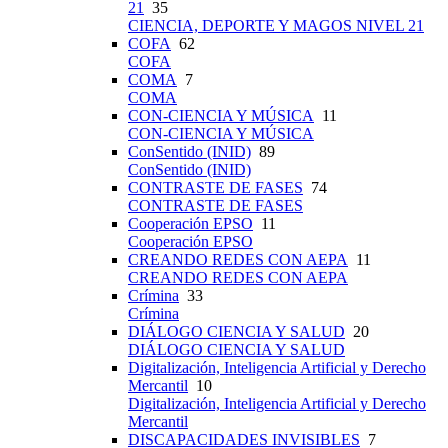
21
35
CIENCIA, DEPORTE Y MAGOS NIVEL 21
COFA
62
COFA
COMA
7
COMA
CON-CIENCIA Y MÚSICA
11
CON-CIENCIA Y MÚSICA
ConSentido (INID)
89
ConSentido (INID)
CONTRASTE DE FASES
74
CONTRASTE DE FASES
Cooperación EPSO
11
Cooperación EPSO
CREANDO REDES CON AEPA
11
CREANDO REDES CON AEPA
Crímina
33
Crímina
DIÁLOGO CIENCIA Y SALUD
20
DIÁLOGO CIENCIA Y SALUD
Digitalización, Inteligencia Artificial y Derecho
Mercantil
10
Digitalización, Inteligencia Artificial y Derecho
Mercantil
DISCAPACIDADES INVISIBLES
7