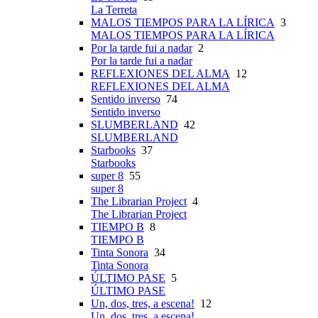
La Terreta
MALOS TIEMPOS PARA LA LÍRICA
3
MALOS TIEMPOS PARA LA LÍRICA
Por la tarde fui a nadar
2
Por la tarde fui a nadar
REFLEXIONES DEL ALMA
12
REFLEXIONES DEL ALMA
Sentido inverso
74
Sentido inverso
SLUMBERLAND
42
SLUMBERLAND
Starbooks
37
Starbooks
super 8
55
super 8
The Librarian Project
4
The Librarian Project
TIEMPO B
8
TIEMPO B
Tinta Sonora
34
Tinta Sonora
ÚLTIMO PASE
5
ÚLTIMO PASE
Un, dos, tres, a escena!
12
Un, dos, tres, a escena!