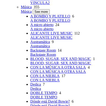
VINCULA2
Música
355
Música
See more
A BOMBO Y PLATILLO
6
A BOMBO Y PLATILLO
A micro abierto
24
A micro abierto
ALICANTE LIVE MUSIC
112
ALICANTE LIVE MUSIC
Austramática
9
Austramática
Backstage Room
14
Backstage Room
BLOOD, SUGAR, SEX AND MAGIC
1
BLOOD, SUGAR, SEX AND MAGIC
CON LA MÚSICA A OTRA SALA
4
CON LA MÚSICA A OTRA SALA
CON LA NIEBLA
17
CON LA NIEBLA
Dedica
7
Dedica
DOBLE TEMPO
4
DOBLE TEMPO
Dónde está David Bowie?
6
Dónde está David Bowie?