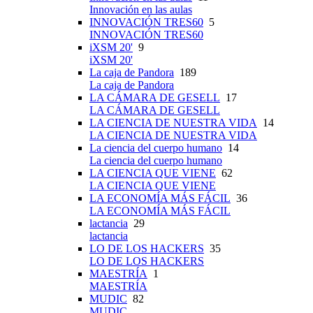
Innovación en las aulas
INNOVACIÓN TRES60
5
INNOVACIÓN TRES60
iXSM 20'
9
iXSM 20'
La caja de Pandora
189
La caja de Pandora
LA CÁMARA DE GESELL
17
LA CÁMARA DE GESELL
LA CIENCIA DE NUESTRA VIDA
14
LA CIENCIA DE NUESTRA VIDA
La ciencia del cuerpo humano
14
La ciencia del cuerpo humano
LA CIENCIA QUE VIENE
62
LA CIENCIA QUE VIENE
LA ECONOMÍA MÁS FÁCIL
36
LA ECONOMÍA MÁS FÁCIL
lactancia
29
lactancia
LO DE LOS HACKERS
35
LO DE LOS HACKERS
MAESTRÍA
1
MAESTRÍA
MUDIC
82
MUDIC