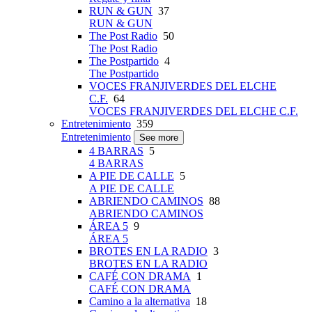
RUN & GUN
37
RUN & GUN
The Post Radio
50
The Post Radio
The Postpartido
4
The Postpartido
VOCES FRANJIVERDES DEL ELCHE
C.F.
64
VOCES FRANJIVERDES DEL ELCHE C.F.
Entretenimiento
359
Entretenimiento
See more
4 BARRAS
5
4 BARRAS
A PIE DE CALLE
5
A PIE DE CALLE
ABRIENDO CAMINOS
88
ABRIENDO CAMINOS
ÁREA 5
9
ÁREA 5
BROTES EN LA RADIO
3
BROTES EN LA RADIO
CAFÉ CON DRAMA
1
CAFÉ CON DRAMA
Camino a la alternativa
18