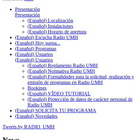
Presentación
Presentación
(Español) Localización
(Español) Instalaciones
(Español) Horario de apertura
(Español) Escucha Radio UMH
(Español) Hoy suena...
(Español) Programas
(Español) Usuarios
(Español) Usuarios
(Español) Reglamento Radio UMH
(Español) Normativa Radio UMH
(Español) Formalidades para la solicitud, realización y
emisión de programas en Radio UMH
Bookings
(Español) VÍDEO TUTORIAL
(Español) Protección de datos de carácter personal de
Radio UMH
(Español) SOLICITA TU PROGRAMA
(Español) Novedades
Tweets by RADIO_UMH
News