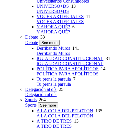
Universitarios Consumidores
UNIVERSO+DS
13
UNIVERSO+DS
VOCES ARTIFICIALES
11
VOCES ARTIFICIALES
Y AHORA QUÉ?
6
Y AHORA QUÉ?
Debate
33
Debate
See more
Derribando Muros
141
Derribando Muros
IGUALDAD CONSTITUCIONAL
31
IGUALDAD CONSTITUCIONAL
POLÍTICA PARA APOLÍTICOS
14
POLÍTICA PARA APOLÍTICOS
Tu prens la paraula
7
Tu prens la paraula
Delegación al día
25
Delegación al día
Sports
264
Sports
See more
A LA COLA DEL PELOTÓN
135
A LA COLA DEL PELOTÓN
A TIRO DE TRES
13
A TIRO DE TRES