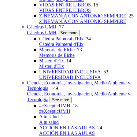
VIDAS ENTRE LIBROS
15
VIDAS ENTRE LIBROS
ZINEMANÍA CON ANTONIO SEMPERE
25
ZINEMANÍA CON ANTONIO SEMPERE
Cátedras UMH
77
Cátedras UMH
See more
Cátedra Palmeral d'Elx
34
Cátedra Palmeral d'Elx
Memoria de Elche
73
Memoria de Elche
Misteri d'Elx
14
Misteri d'Elx
UNIVERSIDAD INCLUSIVA
53
UNIVERSIDAD INCLUSIVA
Ciencia, Economía, Investigación, Medio Ambiente y
Tecnología
149
Ciencia, Economía, Investigación, Medio Ambiente y
Tecnología
See more
#eXcepticUMH
18
#eXcepticUMH
A tu salud
2
A tu salud
ACCIÓN EN LAS AULAS
24
ACCIÓN EN LAS AULAS