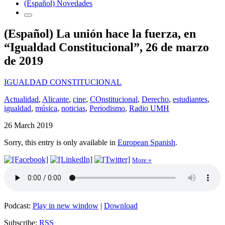
(Español) Novedades
(Español) La unión hace la fuerza, en
“Igualdad Constitucional”, 26 de marzo
de 2019
IGUALDAD CONSTITUCIONAL
Actualidad
,
Alicante
,
cine
,
COnstitucional
,
Derecho
,
estudiantes
,
igualdad
,
música
,
noticias
,
Periodismo
,
Radio UMH
26 March 2019
Sorry, this entry is only available in
European Spanish
.
More »
Podcast:
Play in new window
|
Download
Subscribe:
RSS