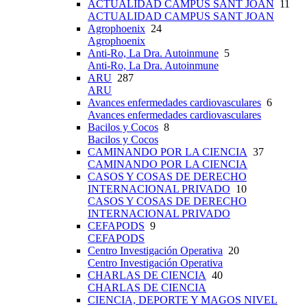
ACTUALIDAD CAMPUS SANT JOAN
11
ACTUALIDAD CAMPUS SANT JOAN
Agrophoenix
24
Agrophoenix
Anti-Ro, La Dra. Autoinmune
5
Anti-Ro, La Dra. Autoinmune
ARU
287
ARU
Avances enfermedades cardiovasculares
6
Avances enfermedades cardiovasculares
Bacilos y Cocos
8
Bacilos y Cocos
CAMINANDO POR LA CIENCIA
37
CAMINANDO POR LA CIENCIA
CASOS Y COSAS DE DERECHO
INTERNACIONAL PRIVADO
10
CASOS Y COSAS DE DERECHO
INTERNACIONAL PRIVADO
CEFAPODS
9
CEFAPODS
Centro Investigación Operativa
20
Centro Investigación Operativa
CHARLAS DE CIENCIA
40
CHARLAS DE CIENCIA
CIENCIA, DEPORTE Y MAGOS NIVEL