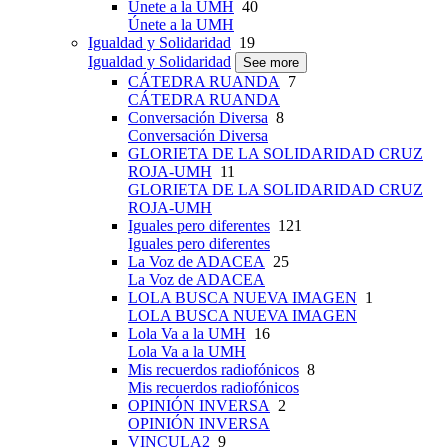
Únete a la UMH
40
Únete a la UMH
Igualdad y Solidaridad
19
Igualdad y Solidaridad
See more
CÁTEDRA RUANDA
7
CÁTEDRA RUANDA
Conversación Diversa
8
Conversación Diversa
GLORIETA DE LA SOLIDARIDAD CRUZ
ROJA-UMH
11
GLORIETA DE LA SOLIDARIDAD CRUZ
ROJA-UMH
Iguales pero diferentes
121
Iguales pero diferentes
La Voz de ADACEA
25
La Voz de ADACEA
LOLA BUSCA NUEVA IMAGEN
1
LOLA BUSCA NUEVA IMAGEN
Lola Va a la UMH
16
Lola Va a la UMH
Mis recuerdos radiofónicos
8
Mis recuerdos radiofónicos
OPINIÓN INVERSA
2
OPINIÓN INVERSA
VINCULA2
9