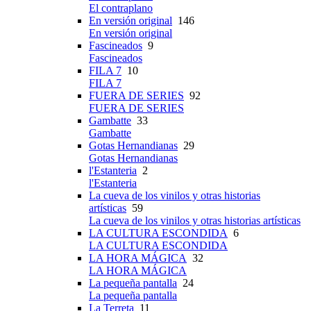
El contraplano
En versión original
146
En versión original
Fascineados
9
Fascineados
FILA 7
10
FILA 7
FUERA DE SERIES
92
FUERA DE SERIES
Gambatte
33
Gambatte
Gotas Hernandianas
29
Gotas Hernandianas
l'Estanteria
2
l'Estanteria
La cueva de los vinilos y otras historias
artísticas
59
La cueva de los vinilos y otras historias artísticas
LA CULTURA ESCONDIDA
6
LA CULTURA ESCONDIDA
LA HORA MÁGICA
32
LA HORA MÁGICA
La pequeña pantalla
24
La pequeña pantalla
La Terreta
11