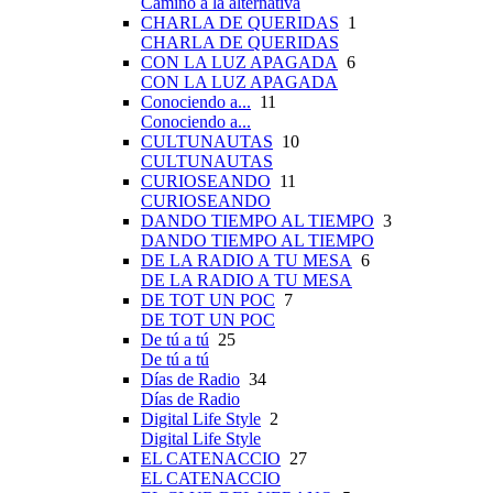
Camino a la alternativa
CHARLA DE QUERIDAS
1
CHARLA DE QUERIDAS
CON LA LUZ APAGADA
6
CON LA LUZ APAGADA
Conociendo a...
11
Conociendo a...
CULTUNAUTAS
10
CULTUNAUTAS
CURIOSEANDO
11
CURIOSEANDO
DANDO TIEMPO AL TIEMPO
3
DANDO TIEMPO AL TIEMPO
DE LA RADIO A TU MESA
6
DE LA RADIO A TU MESA
DE TOT UN POC
7
DE TOT UN POC
De tú a tú
25
De tú a tú
Días de Radio
34
Días de Radio
Digital Life Style
2
Digital Life Style
EL CATENACCIO
27
EL CATENACCIO