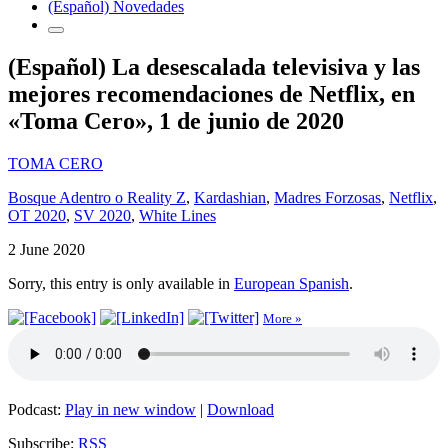
(Español) Novedades
(Español) La desescalada televisiva y las
mejores recomendaciones de Netflix, en
«Toma Cero», 1 de junio de 2020
TOMA CERO
Bosque Adentro o Reality Z
,
Kardashian
,
Madres Forzosas
,
Netflix
,
OT 2020
,
SV 2020
,
White Lines
2 June 2020
Sorry, this entry is only available in
European Spanish
.
More »
Podcast:
Play in new window
|
Download
Subscribe:
RSS