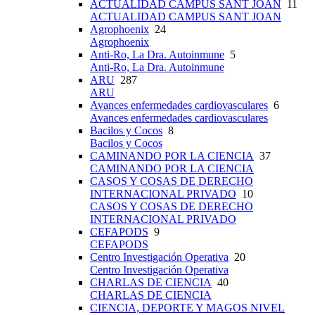
ACTUALIDAD CAMPUS SANT JOAN
11
ACTUALIDAD CAMPUS SANT JOAN
Agrophoenix
24
Agrophoenix
Anti-Ro, La Dra. Autoinmune
5
Anti-Ro, La Dra. Autoinmune
ARU
287
ARU
Avances enfermedades cardiovasculares
6
Avances enfermedades cardiovasculares
Bacilos y Cocos
8
Bacilos y Cocos
CAMINANDO POR LA CIENCIA
37
CAMINANDO POR LA CIENCIA
CASOS Y COSAS DE DERECHO
INTERNACIONAL PRIVADO
10
CASOS Y COSAS DE DERECHO
INTERNACIONAL PRIVADO
CEFAPODS
9
CEFAPODS
Centro Investigación Operativa
20
Centro Investigación Operativa
CHARLAS DE CIENCIA
40
CHARLAS DE CIENCIA
CIENCIA, DEPORTE Y MAGOS NIVEL