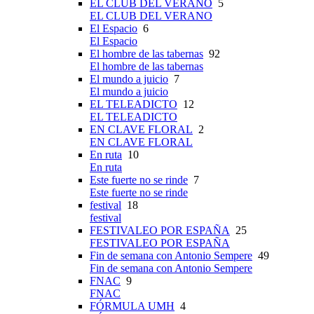
EL CLUB DEL VERANO
5
EL CLUB DEL VERANO
El Espacio
6
El Espacio
El hombre de las tabernas
92
El hombre de las tabernas
El mundo a juicio
7
El mundo a juicio
EL TELEADICTO
12
EL TELEADICTO
EN CLAVE FLORAL
2
EN CLAVE FLORAL
En ruta
10
En ruta
Este fuerte no se rinde
7
Este fuerte no se rinde
festival
18
festival
FESTIVALEO POR ESPAÑA
25
FESTIVALEO POR ESPAÑA
Fin de semana con Antonio Sempere
49
Fin de semana con Antonio Sempere
FNAC
9
FNAC
FÓRMULA UMH
4