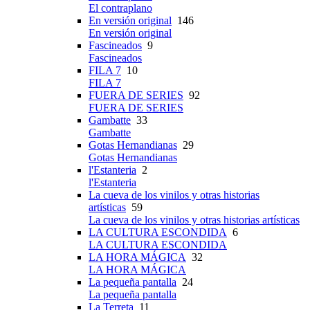
El contraplano
En versión original
146
En versión original
Fascineados
9
Fascineados
FILA 7
10
FILA 7
FUERA DE SERIES
92
FUERA DE SERIES
Gambatte
33
Gambatte
Gotas Hernandianas
29
Gotas Hernandianas
l'Estanteria
2
l'Estanteria
La cueva de los vinilos y otras historias
artísticas
59
La cueva de los vinilos y otras historias artísticas
LA CULTURA ESCONDIDA
6
LA CULTURA ESCONDIDA
LA HORA MÁGICA
32
LA HORA MÁGICA
La pequeña pantalla
24
La pequeña pantalla
La Terreta
11