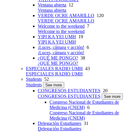
Ventana abierta
12
Ventana abierta
VERDE OCRE AMARILLO
120
VERDE OCRE AMARILLO
Welcome to the weekend
7
Welcome to the weekend
YIPI KA YEI UMH
19
YIPI KA YEI UMH
¡Luces, cámara y acción!
6
¡Luces, cámara y acción!
¿QUÉ ME PONGO?
38
¿QUÉ ME PONGO?
ESPECIALES RADIO UMH
43
ESPECIALES RADIO UMH
Students
52
Students
See more
CONGRESOS ESTUDIANTES
20
CONGRESOS ESTUDIANTES
See more
Congreso Nacional de Estudiantes de
Medicina (CNEM)
6
Congreso Nacional de Estudiantes de
Medicina (CNEM)
Delegación Estudiantes
31
Delegación Estudiantes