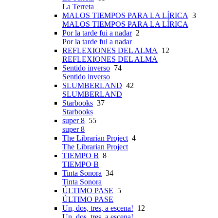
La Terreta
MALOS TIEMPOS PARA LA LÍRICA
3
MALOS TIEMPOS PARA LA LÍRICA
Por la tarde fui a nadar
2
Por la tarde fui a nadar
REFLEXIONES DEL ALMA
12
REFLEXIONES DEL ALMA
Sentido inverso
74
Sentido inverso
SLUMBERLAND
42
SLUMBERLAND
Starbooks
37
Starbooks
super 8
55
super 8
The Librarian Project
4
The Librarian Project
TIEMPO B
8
TIEMPO B
Tinta Sonora
34
Tinta Sonora
ÚLTIMO PASE
5
ÚLTIMO PASE
Un, dos, tres, a escena!
12
Un, dos, tres, a escena!