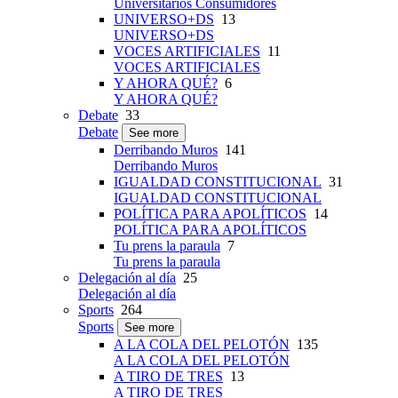
Universitarios Consumidores
UNIVERSO+DS
13
UNIVERSO+DS
VOCES ARTIFICIALES
11
VOCES ARTIFICIALES
Y AHORA QUÉ?
6
Y AHORA QUÉ?
Debate
33
Debate
See more
Derribando Muros
141
Derribando Muros
IGUALDAD CONSTITUCIONAL
31
IGUALDAD CONSTITUCIONAL
POLÍTICA PARA APOLÍTICOS
14
POLÍTICA PARA APOLÍTICOS
Tu prens la paraula
7
Tu prens la paraula
Delegación al día
25
Delegación al día
Sports
264
Sports
See more
A LA COLA DEL PELOTÓN
135
A LA COLA DEL PELOTÓN
A TIRO DE TRES
13
A TIRO DE TRES