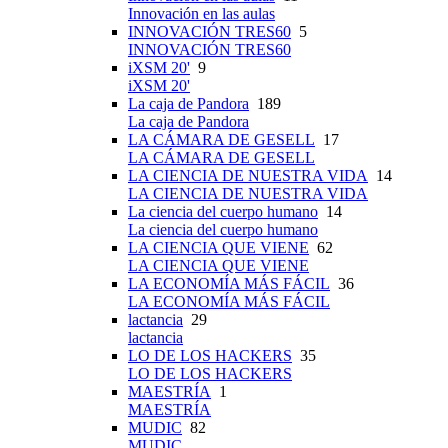
Innovación en las aulas
INNOVACIÓN TRES60
5
INNOVACIÓN TRES60
iXSM 20'
9
iXSM 20'
La caja de Pandora
189
La caja de Pandora
LA CÁMARA DE GESELL
17
LA CÁMARA DE GESELL
LA CIENCIA DE NUESTRA VIDA
14
LA CIENCIA DE NUESTRA VIDA
La ciencia del cuerpo humano
14
La ciencia del cuerpo humano
LA CIENCIA QUE VIENE
62
LA CIENCIA QUE VIENE
LA ECONOMÍA MÁS FÁCIL
36
LA ECONOMÍA MÁS FÁCIL
lactancia
29
lactancia
LO DE LOS HACKERS
35
LO DE LOS HACKERS
MAESTRÍA
1
MAESTRÍA
MUDIC
82
MUDIC