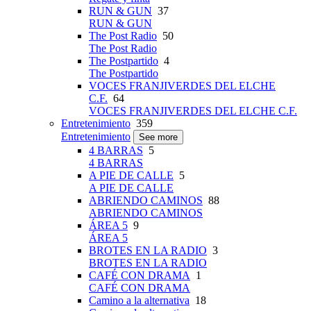
RUN & GUN
37
RUN & GUN
The Post Radio
50
The Post Radio
The Postpartido
4
The Postpartido
VOCES FRANJIVERDES DEL ELCHE
C.F.
64
VOCES FRANJIVERDES DEL ELCHE C.F.
Entretenimiento
359
Entretenimiento
See more
4 BARRAS
5
4 BARRAS
A PIE DE CALLE
5
A PIE DE CALLE
ABRIENDO CAMINOS
88
ABRIENDO CAMINOS
ÁREA 5
9
ÁREA 5
BROTES EN LA RADIO
3
BROTES EN LA RADIO
CAFÉ CON DRAMA
1
CAFÉ CON DRAMA
Camino a la alternativa
18