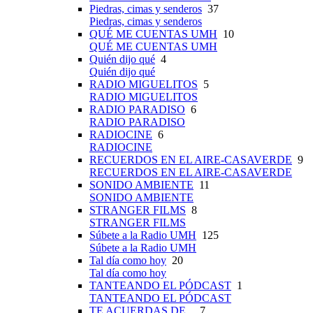
Piedras, cimas y senderos
37
Piedras, cimas y senderos
QUÉ ME CUENTAS UMH
10
QUÉ ME CUENTAS UMH
Quién dijo qué
4
Quién dijo qué
RADIO MIGUELITOS
5
RADIO MIGUELITOS
RADIO PARADISO
6
RADIO PARADISO
RADIOCINE
6
RADIOCINE
RECUERDOS EN EL AIRE-CASAVERDE
9
RECUERDOS EN EL AIRE-CASAVERDE
SONIDO AMBIENTE
11
SONIDO AMBIENTE
STRANGER FILMS
8
STRANGER FILMS
Súbete a la Radio UMH
125
Súbete a la Radio UMH
Tal día como hoy
20
Tal día como hoy
TANTEANDO EL PÓDCAST
1
TANTEANDO EL PÓDCAST
TE ACUERDAS DE...
7