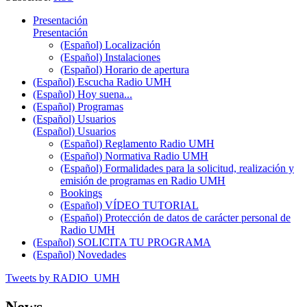
Presentación
Presentación
(Español) Localización
(Español) Instalaciones
(Español) Horario de apertura
(Español) Escucha Radio UMH
(Español) Hoy suena...
(Español) Programas
(Español) Usuarios
(Español) Usuarios
(Español) Reglamento Radio UMH
(Español) Normativa Radio UMH
(Español) Formalidades para la solicitud, realización y
emisión de programas en Radio UMH
Bookings
(Español) VÍDEO TUTORIAL
(Español) Protección de datos de carácter personal de
Radio UMH
(Español) SOLICITA TU PROGRAMA
(Español) Novedades
Tweets by RADIO_UMH
News