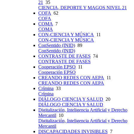
21
35
CIENCIA, DEPORTE Y MAGOS NIVEL 21
COFA
62
COFA
COMA
7
COMA
CON-CIENCIA Y MÚSICA
11
CON-CIENCIA Y MÚSICA
ConSentido (INID)
89
ConSentido (INID)
CONTRASTE DE FASES
74
CONTRASTE DE FASES
Cooperación EPSO
11
Cooperación EPSO
CREANDO REDES CON AEPA
11
CREANDO REDES CON AEPA
Crímina
33
Crímina
DIÁLOGO CIENCIA Y SALUD
20
DIÁLOGO CIENCIA Y SALUD
Digitalización, Inteligencia Artificial y Derecho
Mercantil
10
Digitalización, Inteligencia Artificial y Derecho
Mercantil
DISCAPACIDADES INVISIBLES
7