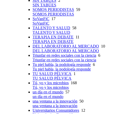
SIN TABÚES
2
SIN TABÚES
SOMOS PERIODISTAS
59
SOMOS PERIODISTAS
SoVanFiC
17
SoVanFiC
TALENTO Y SALUD
58
TALENTO Y SALUD
TERAPIA EN DEBATE
11
TERAPIA EN DEBATE
DEL LABORATORIO AL MERCADO
10
DEL LABORATORIO AL MERCADO
Triunfar en redes sociales con la ciencia
6
Triunfar en redes sociales con la ciencia
Tu piel habla, la podología responde
6
Tu piel habla, la podología responde
TU SALUD PÉLVICA
1
TU SALUD PÉLVICA
Tú, yo y los microbios
168
Tú, yo y los microbios
un día en el mundo
57
un día en el mundo
una ventana a la innovación
50
una ventana a la innovación
Universitarios Consumidores
12