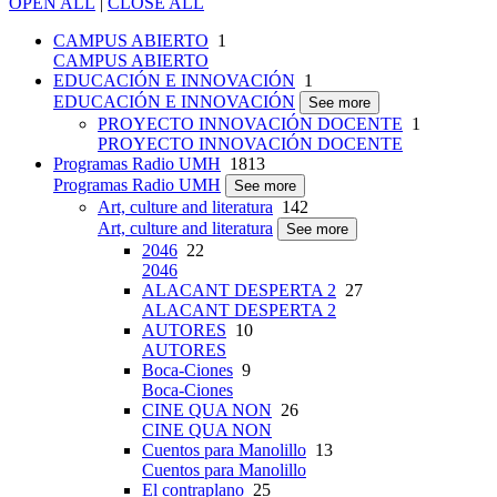
OPEN ALL
|
CLOSE ALL
CAMPUS ABIERTO
1
CAMPUS ABIERTO
EDUCACIÓN E INNOVACIÓN
1
EDUCACIÓN E INNOVACIÓN
See more
PROYECTO INNOVACIÓN DOCENTE
1
PROYECTO INNOVACIÓN DOCENTE
Programas Radio UMH
1813
Programas Radio UMH
See more
Art, culture and literatura
142
Art, culture and literatura
See more
2046
22
2046
ALACANT DESPERTA 2
27
ALACANT DESPERTA 2
AUTORES
10
AUTORES
Boca-Ciones
9
Boca-Ciones
CINE QUA NON
26
CINE QUA NON
Cuentos para Manolillo
13
Cuentos para Manolillo
El contraplano
25