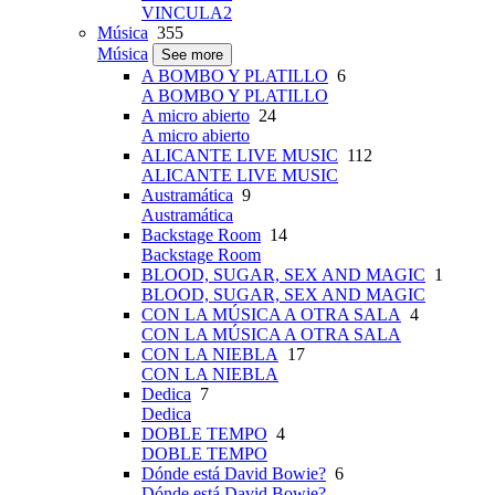
VINCULA2
Música
355
Música
See more
A BOMBO Y PLATILLO
6
A BOMBO Y PLATILLO
A micro abierto
24
A micro abierto
ALICANTE LIVE MUSIC
112
ALICANTE LIVE MUSIC
Austramática
9
Austramática
Backstage Room
14
Backstage Room
BLOOD, SUGAR, SEX AND MAGIC
1
BLOOD, SUGAR, SEX AND MAGIC
CON LA MÚSICA A OTRA SALA
4
CON LA MÚSICA A OTRA SALA
CON LA NIEBLA
17
CON LA NIEBLA
Dedica
7
Dedica
DOBLE TEMPO
4
DOBLE TEMPO
Dónde está David Bowie?
6
Dónde está David Bowie?