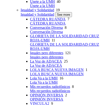
Únete a la UMH
40
Únete a la UMH
Igualdad y Solidaridad
19
Igualdad y Solidaridad
See more
CÁTEDRA RUANDA
7
CÁTEDRA RUANDA
Conversación Diversa
8
Conversación Diversa
GLORIETA DE LA SOLIDARIDAD CRUZ
ROJA-UMH
11
GLORIETA DE LA SOLIDARIDAD CRUZ
ROJA-UMH
Iguales pero diferentes
121
Iguales pero diferentes
La Voz de ADACEA
25
La Voz de ADACEA
LOLA BUSCA NUEVA IMAGEN
1
LOLA BUSCA NUEVA IMAGEN
Lola Va a la UMH
16
Lola Va a la UMH
Mis recuerdos radiofónicos
8
Mis recuerdos radiofónicos
OPINIÓN INVERSA
2
OPINIÓN INVERSA
VINCULA2
9