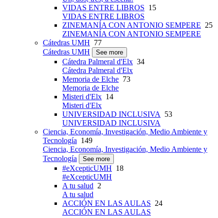
VIDAS ENTRE LIBROS
15
VIDAS ENTRE LIBROS
ZINEMANÍA CON ANTONIO SEMPERE
25
ZINEMANÍA CON ANTONIO SEMPERE
Cátedras UMH
77
Cátedras UMH
See more
Cátedra Palmeral d'Elx
34
Cátedra Palmeral d'Elx
Memoria de Elche
73
Memoria de Elche
Misteri d'Elx
14
Misteri d'Elx
UNIVERSIDAD INCLUSIVA
53
UNIVERSIDAD INCLUSIVA
Ciencia, Economía, Investigación, Medio Ambiente y
Tecnología
149
Ciencia, Economía, Investigación, Medio Ambiente y
Tecnología
See more
#eXcepticUMH
18
#eXcepticUMH
A tu salud
2
A tu salud
ACCIÓN EN LAS AULAS
24
ACCIÓN EN LAS AULAS