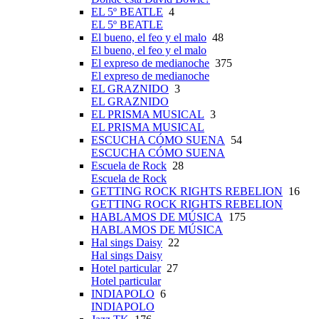
EL 5º BEATLE
4
EL 5º BEATLE
El bueno, el feo y el malo
48
El bueno, el feo y el malo
El expreso de medianoche
375
El expreso de medianoche
EL GRAZNIDO
3
EL GRAZNIDO
EL PRISMA MUSICAL
3
EL PRISMA MUSICAL
ESCUCHA CÓMO SUENA
54
ESCUCHA CÓMO SUENA
Escuela de Rock
28
Escuela de Rock
GETTING ROCK RIGHTS REBELION
16
GETTING ROCK RIGHTS REBELION
HABLAMOS DE MÚSICA
175
HABLAMOS DE MÚSICA
Hal sings Daisy
22
Hal sings Daisy
Hotel particular
27
Hotel particular
INDIAPOLO
6
INDIAPOLO