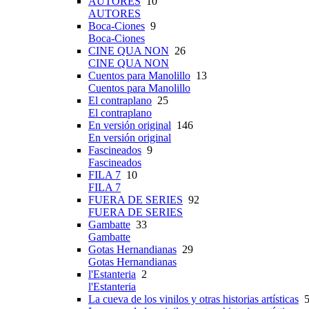
AUTORES
10
AUTORES
Boca-Ciones
9
Boca-Ciones
CINE QUA NON
26
CINE QUA NON
Cuentos para Manolillo
13
Cuentos para Manolillo
El contraplano
25
El contraplano
En versión original
146
En versión original
Fascineados
9
Fascineados
FILA 7
10
FILA 7
FUERA DE SERIES
92
FUERA DE SERIES
Gambatte
33
Gambatte
Gotas Hernandianas
29
Gotas Hernandianas
l'Estanteria
2
l'Estanteria
La cueva de los vinilos y otras historias artísticas
5