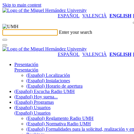
Skip to main content
ESPAÑOL
VALENCIÀ
ENGLISH
Enter your search
ESPAÑOL
VALENCIÀ
ENGLISH
Presentación
Presentación
(Español) Localización
(Español) Instalaciones
(Español) Horario de apertura
(Español) Escucha Radio UMH
(Español) Hoy suena...
(Español) Programas
(Español) Usuarios
(Español) Usuarios
(Español) Reglamento Radio UMH
(Español) Normativa Radio UMH
(Español) Formalidades para la solicitud, realización 