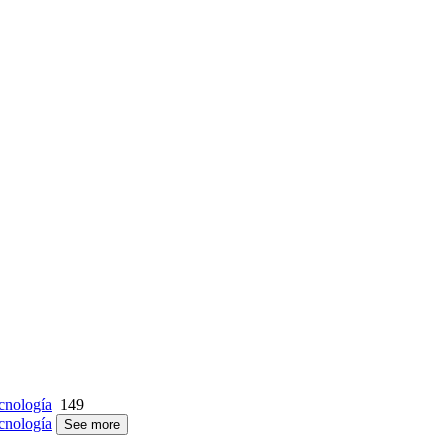
cnología
149
cnología
See more