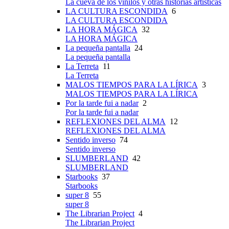
La cueva de los vinilos y otras historias artísticas
LA CULTURA ESCONDIDA
6
LA CULTURA ESCONDIDA
LA HORA MÁGICA
32
LA HORA MÁGICA
La pequeña pantalla
24
La pequeña pantalla
La Terreta
11
La Terreta
MALOS TIEMPOS PARA LA LÍRICA
3
MALOS TIEMPOS PARA LA LÍRICA
Por la tarde fui a nadar
2
Por la tarde fui a nadar
REFLEXIONES DEL ALMA
12
REFLEXIONES DEL ALMA
Sentido inverso
74
Sentido inverso
SLUMBERLAND
42
SLUMBERLAND
Starbooks
37
Starbooks
super 8
55
super 8
The Librarian Project
4
The Librarian Project