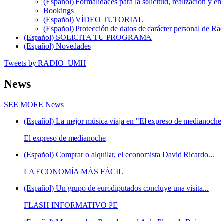
(Español) Formalidades para la solicitud, realización 
Bookings
(Español) VÍDEO TUTORIAL
(Español) Protección de datos de carácter personal de 
(Español) SOLICITA TU PROGRAMA
(Español) Novedades
Tweets by RADIO_UMH
News
SEE MORE
News
(Español) La mejor música viaja en "El expreso de medianoche"
El expreso de medianoche
(Español) Comprar o alquilar, el economista David Ricardo...
LA ECONOMÍA MÁS FÁCIL
(Español) Un grupo de eurodiputados concluye una visita...
FLASH INFORMATIVO PE