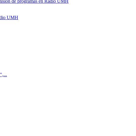
y emisión de programas en Radio UMH
Radio UMH
,...