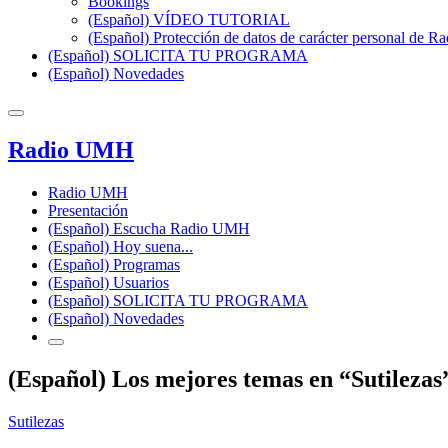
Bookings
(Español) VÍDEO TUTORIAL
(Español) Protección de datos de carácter personal de 
(Español) SOLICITA TU PROGRAMA
(Español) Novedades
Radio UMH
Radio UMH
Presentación
(Español) Escucha Radio UMH
(Español) Hoy suena...
(Español) Programas
(Español) Usuarios
(Español) SOLICITA TU PROGRAMA
(Español) Novedades
(Español) Los mejores temas en “Sutilezas
Sutilezas