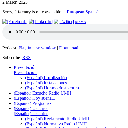
2 March 2023
Sorry, this entry is only available in
European Spanish
.
More »
Podcast:
Play in new window
|
Download
Subscribe:
RSS
Presentación
Presentación
(Español) Localización
(Español) Instalaciones
(Español) Horario de apertura
(Español) Escucha Radio UMH
(Español) Hoy suena...
(Español) Programas
(Español) Usuarios
(Español) Usuarios
(Español) Reglamento Radio UMH
(Español) Normativa Radio UMH