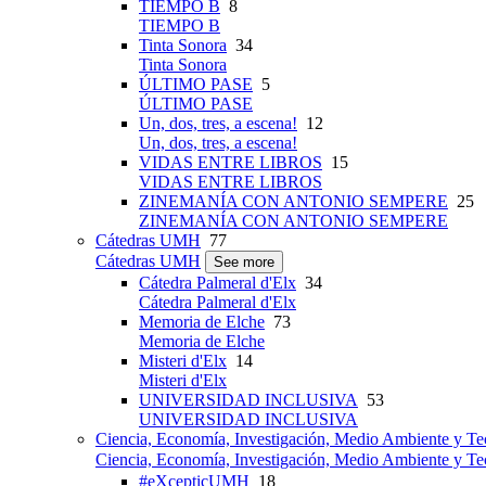
TIEMPO B
8
TIEMPO B
Tinta Sonora
34
Tinta Sonora
ÚLTIMO PASE
5
ÚLTIMO PASE
Un, dos, tres, a escena!
12
Un, dos, tres, a escena!
VIDAS ENTRE LIBROS
15
VIDAS ENTRE LIBROS
ZINEMANÍA CON ANTONIO SEMPERE
25
ZINEMANÍA CON ANTONIO SEMPERE
Cátedras UMH
77
Cátedras UMH
See more
Cátedra Palmeral d'Elx
34
Cátedra Palmeral d'Elx
Memoria de Elche
73
Memoria de Elche
Misteri d'Elx
14
Misteri d'Elx
UNIVERSIDAD INCLUSIVA
53
UNIVERSIDAD INCLUSIVA
Ciencia, Economía, Investigación, Medio Ambiente y Te
Ciencia, Economía, Investigación, Medio Ambiente y Te
#eXcepticUMH
18