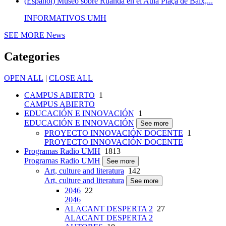
(Español) Museo sobre Ruanda en el Aula Plaça de Baix,...
INFORMATIVOS UMH
SEE MORE
News
Categories
OPEN ALL
|
CLOSE ALL
CAMPUS ABIERTO
1
CAMPUS ABIERTO
EDUCACIÓN E INNOVACIÓN
1
EDUCACIÓN E INNOVACIÓN
See more
PROYECTO INNOVACIÓN DOCENTE
1
PROYECTO INNOVACIÓN DOCENTE
Programas Radio UMH
1813
Programas Radio UMH
See more
Art, culture and literatura
142
Art, culture and literatura
See more
2046
22
2046
ALACANT DESPERTA 2
27
ALACANT DESPERTA 2