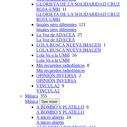
GLORIETA DE LA SOLIDARIDAD CRUZ
ROJA-UMH
11
GLORIETA DE LA SOLIDARIDAD CRUZ
ROJA-UMH
Iguales pero diferentes
121
Iguales pero diferentes
La Voz de ADACEA
25
La Voz de ADACEA
LOLA BUSCA NUEVA IMAGEN
1
LOLA BUSCA NUEVA IMAGEN
Lola Va a la UMH
16
Lola Va a la UMH
Mis recuerdos radiofónicos
8
Mis recuerdos radiofónicos
OPINIÓN INVERSA
2
OPINIÓN INVERSA
VINCULA2
9
VINCULA2
Música
355
Música
See more
A BOMBO Y PLATILLO
6
A BOMBO Y PLATILLO
A micro abierto
24
A micro abierto