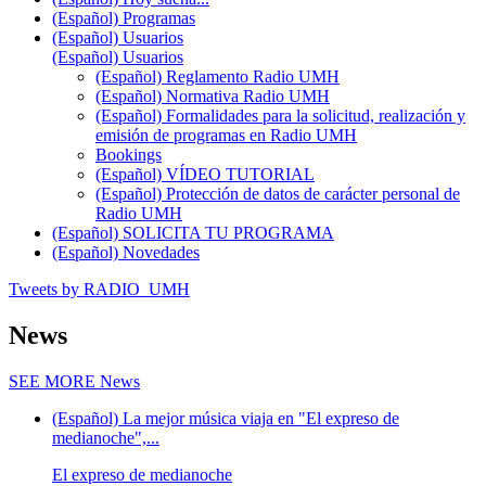
(Español) Programas
(Español) Usuarios
(Español) Usuarios
(Español) Reglamento Radio UMH
(Español) Normativa Radio UMH
(Español) Formalidades para la solicitud, realización y
emisión de programas en Radio UMH
Bookings
(Español) VÍDEO TUTORIAL
(Español) Protección de datos de carácter personal de
Radio UMH
(Español) SOLICITA TU PROGRAMA
(Español) Novedades
Tweets by RADIO_UMH
News
SEE MORE
News
(Español) La mejor música viaja en "El expreso de
medianoche",...
El expreso de medianoche