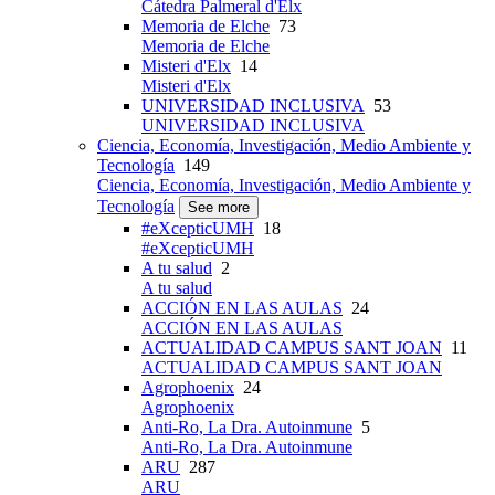
Cátedra Palmeral d'Elx
Memoria de Elche
73
Memoria de Elche
Misteri d'Elx
14
Misteri d'Elx
UNIVERSIDAD INCLUSIVA
53
UNIVERSIDAD INCLUSIVA
Ciencia, Economía, Investigación, Medio Ambiente y
Tecnología
149
Ciencia, Economía, Investigación, Medio Ambiente y
Tecnología
See more
#eXcepticUMH
18
#eXcepticUMH
A tu salud
2
A tu salud
ACCIÓN EN LAS AULAS
24
ACCIÓN EN LAS AULAS
ACTUALIDAD CAMPUS SANT JOAN
11
ACTUALIDAD CAMPUS SANT JOAN
Agrophoenix
24
Agrophoenix
Anti-Ro, La Dra. Autoinmune
5
Anti-Ro, La Dra. Autoinmune
ARU
287
ARU