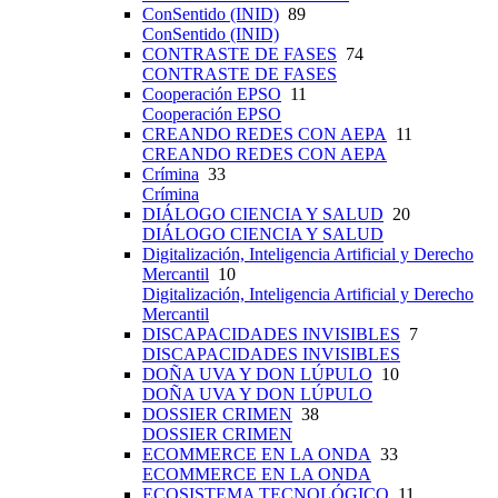
ConSentido (INID)
89
ConSentido (INID)
CONTRASTE DE FASES
74
CONTRASTE DE FASES
Cooperación EPSO
11
Cooperación EPSO
CREANDO REDES CON AEPA
11
CREANDO REDES CON AEPA
Crímina
33
Crímina
DIÁLOGO CIENCIA Y SALUD
20
DIÁLOGO CIENCIA Y SALUD
Digitalización, Inteligencia Artificial y Derecho
Mercantil
10
Digitalización, Inteligencia Artificial y Derecho
Mercantil
DISCAPACIDADES INVISIBLES
7
DISCAPACIDADES INVISIBLES
DOÑA UVA Y DON LÚPULO
10
DOÑA UVA Y DON LÚPULO
DOSSIER CRIMEN
38
DOSSIER CRIMEN
ECOMMERCE EN LA ONDA
33
ECOMMERCE EN LA ONDA
ECOSISTEMA TECNOLÓGICO
11