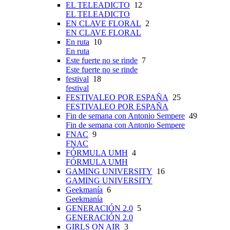
EL TELEADICTO
12
EL TELEADICTO
EN CLAVE FLORAL
2
EN CLAVE FLORAL
En ruta
10
En ruta
Este fuerte no se rinde
7
Este fuerte no se rinde
festival
18
festival
FESTIVALEO POR ESPAÑA
25
FESTIVALEO POR ESPAÑA
Fin de semana con Antonio Sempere
49
Fin de semana con Antonio Sempere
FNAC
9
FNAC
FÓRMULA UMH
4
FÓRMULA UMH
GAMING UNIVERSITY
16
GAMING UNIVERSITY
Geekmanía
6
Geekmanía
GENERACIÓN 2.0
5
GENERACIÓN 2.0
GIRLS ON AIR
3