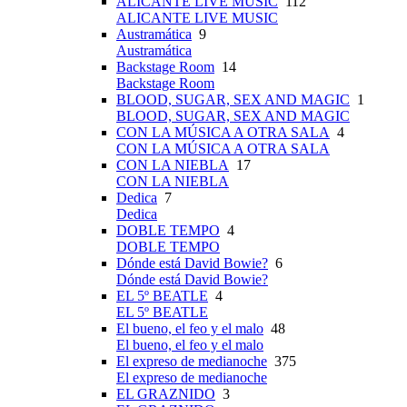
ALICANTE LIVE MUSIC
112
ALICANTE LIVE MUSIC
Austramática
9
Austramática
Backstage Room
14
Backstage Room
BLOOD, SUGAR, SEX AND MAGIC
1
BLOOD, SUGAR, SEX AND MAGIC
CON LA MÚSICA A OTRA SALA
4
CON LA MÚSICA A OTRA SALA
CON LA NIEBLA
17
CON LA NIEBLA
Dedica
7
Dedica
DOBLE TEMPO
4
DOBLE TEMPO
Dónde está David Bowie?
6
Dónde está David Bowie?
EL 5º BEATLE
4
EL 5º BEATLE
El bueno, el feo y el malo
48
El bueno, el feo y el malo
El expreso de medianoche
375
El expreso de medianoche
EL GRAZNIDO
3