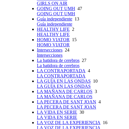
GIRLS ON AIR
GOING OUT UMH
47
GOING OUT UMH
Guía independiente
13
Guía independiente
HEALTHY LIFE
2
HEALTHY LIFE
HOMO VIATOR
15
HOMO VIATOR
Intersecciones
24
Intersecciones
La batidora de cerebros
27
La batidora de cerebros
LA CONTRAPORTADA
4
LA CONTRAPORTADA
LA GUÍA EN LAS ONDAS
10
LA GUÍA EN LAS ONDAS
LA MAÑANA DE CARLOS
3
LA MAÑANA DE CARLOS
LA PECERA DE SANT JOAN
4
LA PECERA DE SANT JOAN
LA VIDA EN SERIE
30
LA VIDA EN SERIE
LA VOZ DE LA EXPERIENCIA
16
LA VOZ DE LA EXPERIENCIA