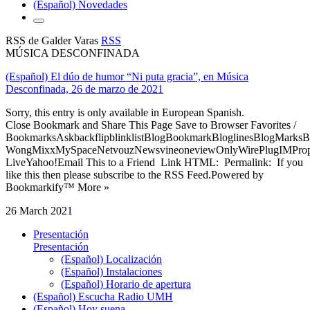
(Español) Novedades
RSS de Galder Varas
RSS
MÚSICA DESCONFINADA
(Español) El dúo de humor “Ni puta gracia”, en Música
Desconfinada, 26 de marzo de 2021
Sorry, this entry is only available in European Spanish.
Close Bookmark and Share This Page Save to Browser Favorites /
BookmarksAskbackflipblinklistBlogBookmarkBloglinesBlogMarksB
WongMixxMySpaceNetvouzNewsvineoneviewOnlyWirePlugIMPropell
LiveYahoo!Email This to a Friend Link HTML: Permalink: If you
like this then please subscribe to the RSS Feed.Powered by
Bookmarkify™ More »
26 March 2021
Presentación
Presentación
(Español) Localización
(Español) Instalaciones
(Español) Horario de apertura
(Español) Escucha Radio UMH
(Español) Hoy suena...