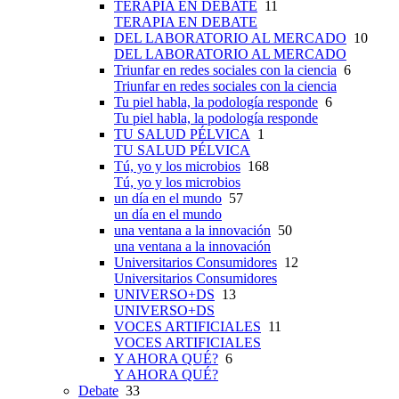
TERAPIA EN DEBATE
11
TERAPIA EN DEBATE
DEL LABORATORIO AL MERCADO
10
DEL LABORATORIO AL MERCADO
Triunfar en redes sociales con la ciencia
6
Triunfar en redes sociales con la ciencia
Tu piel habla, la podología responde
6
Tu piel habla, la podología responde
TU SALUD PÉLVICA
1
TU SALUD PÉLVICA
Tú, yo y los microbios
168
Tú, yo y los microbios
un día en el mundo
57
un día en el mundo
una ventana a la innovación
50
una ventana a la innovación
Universitarios Consumidores
12
Universitarios Consumidores
UNIVERSO+DS
13
UNIVERSO+DS
VOCES ARTIFICIALES
11
VOCES ARTIFICIALES
Y AHORA QUÉ?
6
Y AHORA QUÉ?
Debate
33