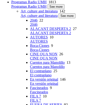
Programas Radio UMH
1813
Programas Radio UMH
See more
Art, culture and literatura
142
Art, culture and literatura
See more
2046
22
2046
ALACANT DESPERTA 2
27
ALACANT DESPERTA 2
AUTORES
10
AUTORES
Boca-Ciones
9
Boca-Ciones
CINE QUA NON
26
CINE QUA NON
Cuentos para Manolillo
13
Cuentos para Manolillo
El contraplano
25
El contraplano
En versión original
146
En versión original
Fascineados
9
Fascineados
FILA 7
10
FILA 7
FUERA DE SERIES
92