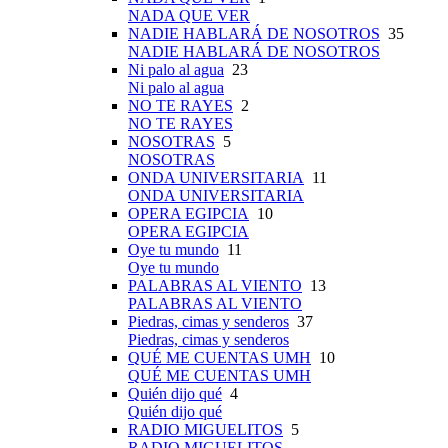
NADA QUE VER
NADIE HABLARÁ DE NOSOTROS
35
NADIE HABLARÁ DE NOSOTROS
Ni palo al agua
23
Ni palo al agua
NO TE RAYES
2
NO TE RAYES
NOSOTRAS
5
NOSOTRAS
ONDA UNIVERSITARIA
11
ONDA UNIVERSITARIA
OPERA EGIPCIA
10
OPERA EGIPCIA
Oye tu mundo
11
Oye tu mundo
PALABRAS AL VIENTO
13
PALABRAS AL VIENTO
Piedras, cimas y senderos
37
Piedras, cimas y senderos
QUÉ ME CUENTAS UMH
10
QUÉ ME CUENTAS UMH
Quién dijo qué
4
Quién dijo qué
RADIO MIGUELITOS
5
RADIO MIGUELITOS