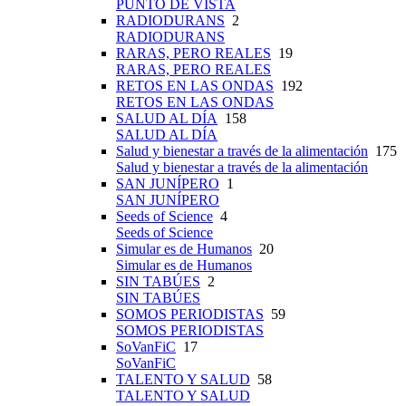
PUNTO DE VISTA
RADIODURANS
2
RADIODURANS
RARAS, PERO REALES
19
RARAS, PERO REALES
RETOS EN LAS ONDAS
192
RETOS EN LAS ONDAS
SALUD AL DÍA
158
SALUD AL DÍA
Salud y bienestar a través de la alimentación
175
Salud y bienestar a través de la alimentación
SAN JUNÍPERO
1
SAN JUNÍPERO
Seeds of Science
4
Seeds of Science
Simular es de Humanos
20
Simular es de Humanos
SIN TABÚES
2
SIN TABÚES
SOMOS PERIODISTAS
59
SOMOS PERIODISTAS
SoVanFiC
17
SoVanFiC
TALENTO Y SALUD
58
TALENTO Y SALUD