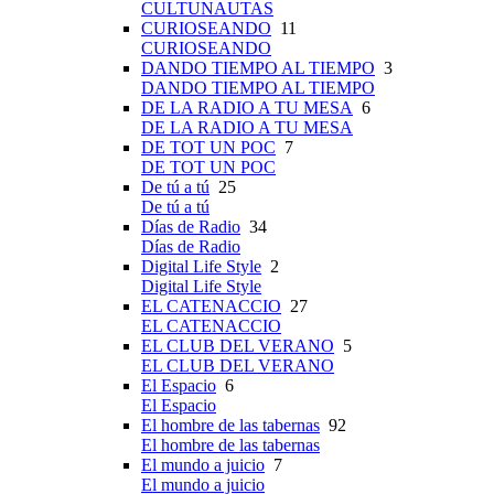
CULTUNAUTAS
CURIOSEANDO
11
CURIOSEANDO
DANDO TIEMPO AL TIEMPO
3
DANDO TIEMPO AL TIEMPO
DE LA RADIO A TU MESA
6
DE LA RADIO A TU MESA
DE TOT UN POC
7
DE TOT UN POC
De tú a tú
25
De tú a tú
Días de Radio
34
Días de Radio
Digital Life Style
2
Digital Life Style
EL CATENACCIO
27
EL CATENACCIO
EL CLUB DEL VERANO
5
EL CLUB DEL VERANO
El Espacio
6
El Espacio
El hombre de las tabernas
92
El hombre de las tabernas
El mundo a juicio
7
El mundo a juicio