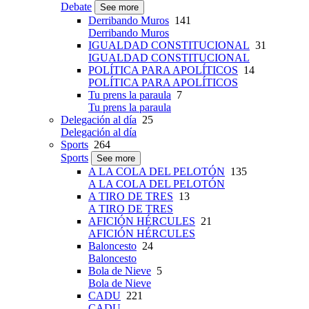
Debate
See more
Derribando Muros
141
Derribando Muros
IGUALDAD CONSTITUCIONAL
31
IGUALDAD CONSTITUCIONAL
POLÍTICA PARA APOLÍTICOS
14
POLÍTICA PARA APOLÍTICOS
Tu prens la paraula
7
Tu prens la paraula
Delegación al día
25
Delegación al día
Sports
264
Sports
See more
A LA COLA DEL PELOTÓN
135
A LA COLA DEL PELOTÓN
A TIRO DE TRES
13
A TIRO DE TRES
AFICIÓN HÉRCULES
21
AFICIÓN HÉRCULES
Baloncesto
24
Baloncesto
Bola de Nieve
5
Bola de Nieve
CADU
221
CADU