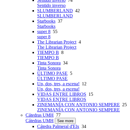
Sentido inverso
74
Sentido inverso
SLUMBERLAND
42
SLUMBERLAND
Starbooks
37
Starbooks
super 8
55
super 8
The Librarian Project
4
The Librarian Project
TIEMPO B
8
TIEMPO B
Tinta Sonora
34
Tinta Sonora
ÚLTIMO PASE
5
ÚLTIMO PASE
Un, dos, tres, a escena!
12
Un, dos, tres, a escena!
VIDAS ENTRE LIBROS
15
VIDAS ENTRE LIBROS
ZINEMANÍA CON ANTONIO SEMPERE
25
ZINEMANÍA CON ANTONIO SEMPERE
Cátedras UMH
77
Cátedras UMH
See more
Cátedra Palmeral d'Elx
34