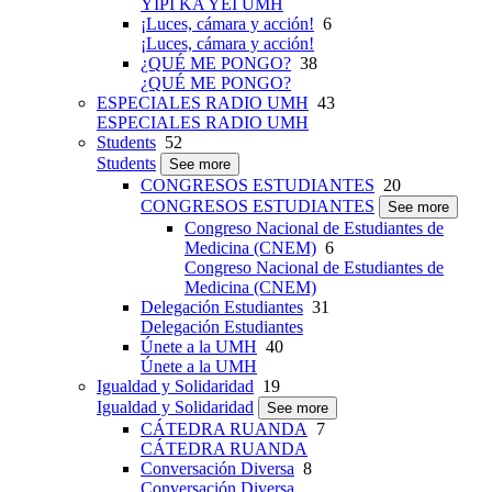
YIPI KA YEI UMH
¡Luces, cámara y acción!
6
¡Luces, cámara y acción!
¿QUÉ ME PONGO?
38
¿QUÉ ME PONGO?
ESPECIALES RADIO UMH
43
ESPECIALES RADIO UMH
Students
52
Students
See more
CONGRESOS ESTUDIANTES
20
CONGRESOS ESTUDIANTES
See more
Congreso Nacional de Estudiantes de
Medicina (CNEM)
6
Congreso Nacional de Estudiantes de
Medicina (CNEM)
Delegación Estudiantes
31
Delegación Estudiantes
Únete a la UMH
40
Únete a la UMH
Igualdad y Solidaridad
19
Igualdad y Solidaridad
See more
CÁTEDRA RUANDA
7
CÁTEDRA RUANDA
Conversación Diversa
8
Conversación Diversa