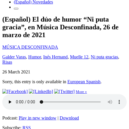
(Español) Novedades
(Español) El dúo de humor “Ni puta
gracia”, en Música Desconfinada, 26 de
marzo de 2021
MÚSICA DESCONFINADA
Galder Varas
,
Humor
,
Inés Hernand
,
Muelle 12
,
Ni puta gracias
,
Risas
26 March 2021
Sorry, this entry is only available in
European Spanish
.
More »
Podcast:
Play in new window
|
Download
Subscribe:
RSS