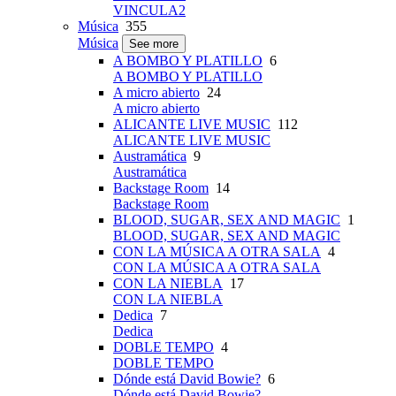
VINCULA2
Música
355
Música
See more
A BOMBO Y PLATILLO
6
A BOMBO Y PLATILLO
A micro abierto
24
A micro abierto
ALICANTE LIVE MUSIC
112
ALICANTE LIVE MUSIC
Austramática
9
Austramática
Backstage Room
14
Backstage Room
BLOOD, SUGAR, SEX AND MAGIC
1
BLOOD, SUGAR, SEX AND MAGIC
CON LA MÚSICA A OTRA SALA
4
CON LA MÚSICA A OTRA SALA
CON LA NIEBLA
17
CON LA NIEBLA
Dedica
7
Dedica
DOBLE TEMPO
4
DOBLE TEMPO
Dónde está David Bowie?
6
Dónde está David Bowie?