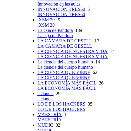
Innovación en las aulas
INNOVACIÓN TRES60
5
INNOVACIÓN TRES60
iXSM 20'
9
iXSM 20'
La caja de Pandora
189
La caja de Pandora
LA CÁMARA DE GESELL
17
LA CÁMARA DE GESELL
LA CIENCIA DE NUESTRA VIDA
14
LA CIENCIA DE NUESTRA VIDA
La ciencia del cuerpo humano
14
La ciencia del cuerpo humano
LA CIENCIA QUE VIENE
62
LA CIENCIA QUE VIENE
LA ECONOMÍA MÁS FÁCIL
36
LA ECONOMÍA MÁS FÁCIL
lactancia
29
lactancia
LO DE LOS HACKERS
35
LO DE LOS HACKERS
MAESTRÍA
1
MAESTRÍA
MUDIC
82
MUDIC