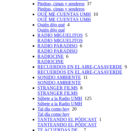
Piedras, cimas y senderos
37
Piedras, cimas y senderos
QUÉ ME CUENTAS UMH
10
QUÉ ME CUENTAS UMH
Quién dijo qué
4
Quién dijo qué
RADIO MIGUELITOS
5
RADIO MIGUELITOS
RADIO PARADISO
6
RADIO PARADISO
RADIOCINE
6
RADIOCINE
RECUERDOS EN EL AIRE-CASAVERDE
9
RECUERDOS EN EL AIRE-CASAVERDE
SONIDO AMBIENTE
11
SONIDO AMBIENTE
STRANGER FILMS
8
STRANGER FILMS
Súbete a la Radio UMH
125
Súbete a la Radio UMH
Tal día como hoy
20
Tal día como hoy
TANTEANDO EL PÓDCAST
1
TANTEANDO EL PÓDCAST
TE ACUERDAS DE...
7