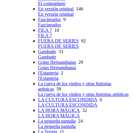
El contraplano
En versión original
146
En versión original
Fascineados
9
Fascineados
FILA 7
10
FILA 7
FUERA DE SERIES
92
FUERA DE SERIES
Gambatte
33
Gambatte
Gotas Hernandianas
29
Gotas Hernandianas
l'Estanteria
2
l'Estanteria
La cueva de los vinilos y otras historias
artísticas
59
La cueva de los vinilos y otras historias artísticas
LA CULTURA ESCONDIDA
6
LA CULTURA ESCONDIDA
LA HORA MÁGICA
32
LA HORA MÁGICA
La pequeña pantalla
24
La pequeña pantalla
La Terreta
11