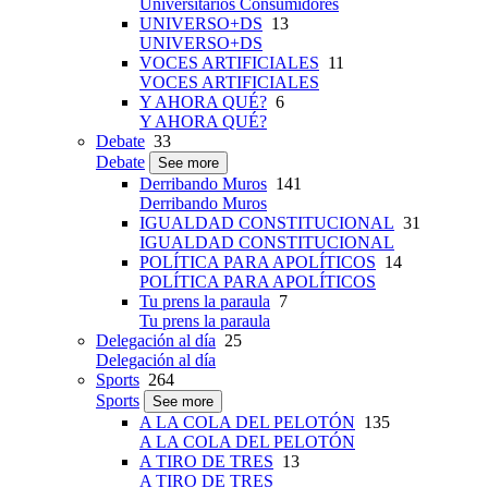
Universitarios Consumidores
UNIVERSO+DS
13
UNIVERSO+DS
VOCES ARTIFICIALES
11
VOCES ARTIFICIALES
Y AHORA QUÉ?
6
Y AHORA QUÉ?
Debate
33
Debate
See more
Derribando Muros
141
Derribando Muros
IGUALDAD CONSTITUCIONAL
31
IGUALDAD CONSTITUCIONAL
POLÍTICA PARA APOLÍTICOS
14
POLÍTICA PARA APOLÍTICOS
Tu prens la paraula
7
Tu prens la paraula
Delegación al día
25
Delegación al día
Sports
264
Sports
See more
A LA COLA DEL PELOTÓN
135
A LA COLA DEL PELOTÓN
A TIRO DE TRES
13
A TIRO DE TRES