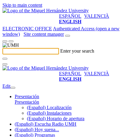
Skip to main content
ESPAÑOL
VALENCIÀ
ENGLISH
ELECTRONIC OFFICE
Authenticated Access (open a new
window)
Site content manager
Enter your search
ESPAÑOL
VALENCIÀ
ENGLISH
Edit
Presentación
Presentación
(Español) Localización
(Español) Instalaciones
(Español) Horario de apertura
(Español) Escucha Radio UMH
(Español) Hoy suena...
(Español) Programas