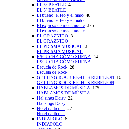
EL 5º BEATLE
4
EL 5º BEATLE
El bueno, el feo y el malo
48
El bueno, el feo y el malo
El expreso de medianoche
375
El expreso de medianoche
EL GRAZNIDO
3
EL GRAZNIDO
EL PRISMA MUSICAL
3
EL PRISMA MUSICAL
ESCUCHA CÓMO SUENA
54
ESCUCHA CÓMO SUENA
Escuela de Rock
28
Escuela de Rock
GETTING ROCK RIGHTS REBELION
16
GETTING ROCK RIGHTS REBELION
HABLAMOS DE MÚSICA
175
HABLAMOS DE MÚSICA
Hal sings Daisy
22
Hal sings Daisy
Hotel particular
27
Hotel particular
INDIAPOLO
6
INDIAPOLO