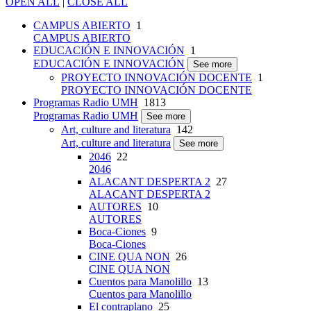
OPEN ALL
|
CLOSE ALL
CAMPUS ABIERTO
1
CAMPUS ABIERTO
EDUCACIÓN E INNOVACIÓN
1
EDUCACIÓN E INNOVACIÓN
See more
PROYECTO INNOVACIÓN DOCENTE
1
PROYECTO INNOVACIÓN DOCENTE
Programas Radio UMH
1813
Programas Radio UMH
See more
Art, culture and literatura
142
Art, culture and literatura
See more
2046
22
2046
ALACANT DESPERTA 2
27
ALACANT DESPERTA 2
AUTORES
10
AUTORES
Boca-Ciones
9
Boca-Ciones
CINE QUA NON
26
CINE QUA NON
Cuentos para Manolillo
13
Cuentos para Manolillo
El contraplano
25