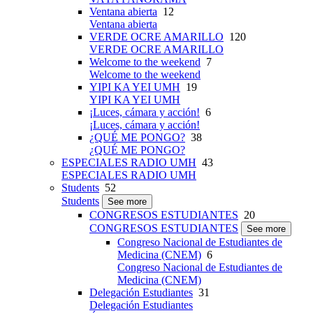
Ventana abierta
12
Ventana abierta
VERDE OCRE AMARILLO
120
VERDE OCRE AMARILLO
Welcome to the weekend
7
Welcome to the weekend
YIPI KA YEI UMH
19
YIPI KA YEI UMH
¡Luces, cámara y acción!
6
¡Luces, cámara y acción!
¿QUÉ ME PONGO?
38
¿QUÉ ME PONGO?
ESPECIALES RADIO UMH
43
ESPECIALES RADIO UMH
Students
52
Students
See more
CONGRESOS ESTUDIANTES
20
CONGRESOS ESTUDIANTES
See more
Congreso Nacional de Estudiantes de
Medicina (CNEM)
6
Congreso Nacional de Estudiantes de
Medicina (CNEM)
Delegación Estudiantes
31
Delegación Estudiantes