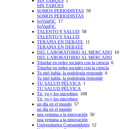
SIN TABÚES
2
SIN TABÚES
SOMOS PERIODISTAS
59
SOMOS PERIODISTAS
SoVanFiC
17
SoVanFiC
TALENTO Y SALUD
58
TALENTO Y SALUD
TERAPIA EN DEBATE
11
TERAPIA EN DEBATE
DEL LABORATORIO AL MERCADO
10
DEL LABORATORIO AL MERCADO
Triunfar en redes sociales con la ciencia
6
Triunfar en redes sociales con la ciencia
Tu piel habla, la podología responde
6
Tu piel habla, la podología responde
TU SALUD PÉLVICA
1
TU SALUD PÉLVICA
Tú, yo y los microbios
168
Tú, yo y los microbios
un día en el mundo
57
un día en el mundo
una ventana a la innovación
50
una ventana a la innovación
Universitarios Consumidores
12