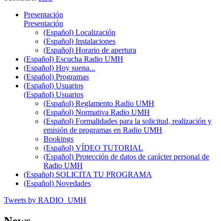
Presentación
Presentación
(Español) Localización
(Español) Instalaciones
(Español) Horario de apertura
(Español) Escucha Radio UMH
(Español) Hoy suena...
(Español) Programas
(Español) Usuarios
(Español) Usuarios
(Español) Reglamento Radio UMH
(Español) Normativa Radio UMH
(Español) Formalidades para la solicitud, realización y
emisión de programas en Radio UMH
Bookings
(Español) VÍDEO TUTORIAL
(Español) Protección de datos de carácter personal de
Radio UMH
(Español) SOLICITA TU PROGRAMA
(Español) Novedades
Tweets by RADIO_UMH
News