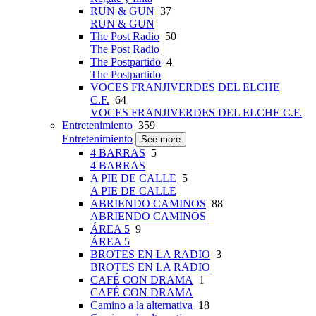
RUN & GUN
37
RUN & GUN
The Post Radio
50
The Post Radio
The Postpartido
4
The Postpartido
VOCES FRANJIVERDES DEL ELCHE
C.F.
64
VOCES FRANJIVERDES DEL ELCHE C.F.
Entretenimiento
359
Entretenimiento
See more
4 BARRAS
5
4 BARRAS
A PIE DE CALLE
5
A PIE DE CALLE
ABRIENDO CAMINOS
88
ABRIENDO CAMINOS
ÁREA 5
9
ÁREA 5
BROTES EN LA RADIO
3
BROTES EN LA RADIO
CAFÉ CON DRAMA
1
CAFÉ CON DRAMA
Camino a la alternativa
18