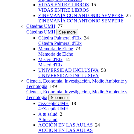
VIDAS ENTRE LIBROS
15
VIDAS ENTRE LIBROS
ZINEMANÍA CON ANTONIO SEMPERE
25
ZINEMANÍA CON ANTONIO SEMPERE
Cátedras UMH
77
Cátedras UMH
See more
Cátedra Palmeral d'Elx
34
Cátedra Palmeral d'Elx
Memoria de Elche
73
Memoria de Elche
Misteri d'Elx
14
Misteri d'Elx
UNIVERSIDAD INCLUSIVA
53
UNIVERSIDAD INCLUSIVA
Ciencia, Economía, Investigación, Medio Ambiente y
Tecnología
149
Ciencia, Economía, Investigación, Medio Ambiente y
Tecnología
See more
#eXcepticUMH
18
#eXcepticUMH
A tu salud
2
A tu salud
ACCIÓN EN LAS AULAS
24
ACCIÓN EN LAS AULAS