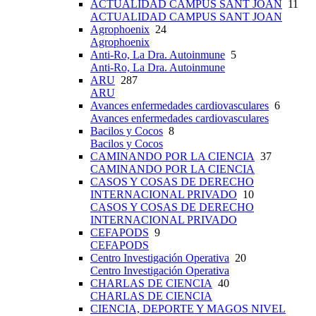
ACTUALIDAD CAMPUS SANT JOAN
11
ACTUALIDAD CAMPUS SANT JOAN
Agrophoenix
24
Agrophoenix
Anti-Ro, La Dra. Autoinmune
5
Anti-Ro, La Dra. Autoinmune
ARU
287
ARU
Avances enfermedades cardiovasculares
6
Avances enfermedades cardiovasculares
Bacilos y Cocos
8
Bacilos y Cocos
CAMINANDO POR LA CIENCIA
37
CAMINANDO POR LA CIENCIA
CASOS Y COSAS DE DERECHO
INTERNACIONAL PRIVADO
10
CASOS Y COSAS DE DERECHO
INTERNACIONAL PRIVADO
CEFAPODS
9
CEFAPODS
Centro Investigación Operativa
20
Centro Investigación Operativa
CHARLAS DE CIENCIA
40
CHARLAS DE CIENCIA
CIENCIA, DEPORTE Y MAGOS NIVEL