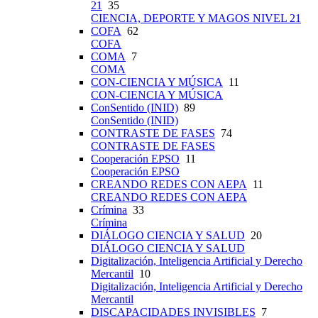
21
35
CIENCIA, DEPORTE Y MAGOS NIVEL 21
COFA
62
COFA
COMA
7
COMA
CON-CIENCIA Y MÚSICA
11
CON-CIENCIA Y MÚSICA
ConSentido (INID)
89
ConSentido (INID)
CONTRASTE DE FASES
74
CONTRASTE DE FASES
Cooperación EPSO
11
Cooperación EPSO
CREANDO REDES CON AEPA
11
CREANDO REDES CON AEPA
Crímina
33
Crímina
DIÁLOGO CIENCIA Y SALUD
20
DIÁLOGO CIENCIA Y SALUD
Digitalización, Inteligencia Artificial y Derecho
Mercantil
10
Digitalización, Inteligencia Artificial y Derecho
Mercantil
DISCAPACIDADES INVISIBLES
7