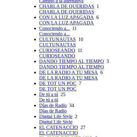
Camino a la alternativa
CHARLA DE QUERIDAS
1
CHARLA DE QUERIDAS
CON LA LUZ APAGADA
6
CON LA LUZ APAGADA
Conociendo a...
11
Conociendo a...
CULTUNAUTAS
10
CULTUNAUTAS
CURIOSEANDO
11
CURIOSEANDO
DANDO TIEMPO AL TIEMPO
3
DANDO TIEMPO AL TIEMPO
DE LA RADIO A TU MESA
6
DE LA RADIO A TU MESA
DE TOT UN POC
7
DE TOT UN POC
De tú a tú
25
De tú a tú
Días de Radio
34
Días de Radio
Digital Life Style
2
Digital Life Style
EL CATENACCIO
27
EL CATENACCIO