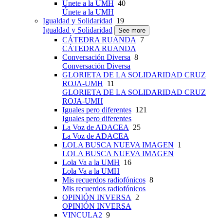
Únete a la UMH
40
Únete a la UMH
Igualdad y Solidaridad
19
Igualdad y Solidaridad
See more
CÁTEDRA RUANDA
7
CÁTEDRA RUANDA
Conversación Diversa
8
Conversación Diversa
GLORIETA DE LA SOLIDARIDAD CRUZ
ROJA-UMH
11
GLORIETA DE LA SOLIDARIDAD CRUZ
ROJA-UMH
Iguales pero diferentes
121
Iguales pero diferentes
La Voz de ADACEA
25
La Voz de ADACEA
LOLA BUSCA NUEVA IMAGEN
1
LOLA BUSCA NUEVA IMAGEN
Lola Va a la UMH
16
Lola Va a la UMH
Mis recuerdos radiofónicos
8
Mis recuerdos radiofónicos
OPINIÓN INVERSA
2
OPINIÓN INVERSA
VINCULA2
9