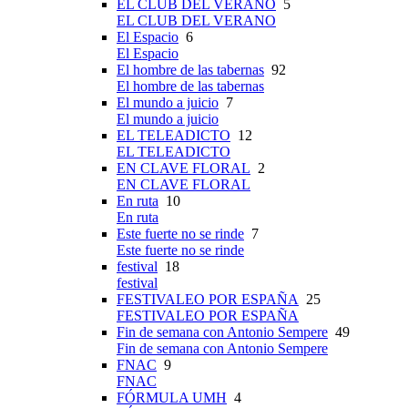
EL CLUB DEL VERANO
5
EL CLUB DEL VERANO
El Espacio
6
El Espacio
El hombre de las tabernas
92
El hombre de las tabernas
El mundo a juicio
7
El mundo a juicio
EL TELEADICTO
12
EL TELEADICTO
EN CLAVE FLORAL
2
EN CLAVE FLORAL
En ruta
10
En ruta
Este fuerte no se rinde
7
Este fuerte no se rinde
festival
18
festival
FESTIVALEO POR ESPAÑA
25
FESTIVALEO POR ESPAÑA
Fin de semana con Antonio Sempere
49
Fin de semana con Antonio Sempere
FNAC
9
FNAC
FÓRMULA UMH
4