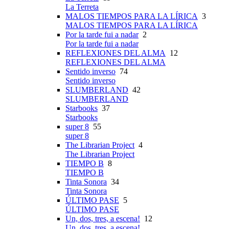
La Terreta
MALOS TIEMPOS PARA LA LÍRICA
3
MALOS TIEMPOS PARA LA LÍRICA
Por la tarde fui a nadar
2
Por la tarde fui a nadar
REFLEXIONES DEL ALMA
12
REFLEXIONES DEL ALMA
Sentido inverso
74
Sentido inverso
SLUMBERLAND
42
SLUMBERLAND
Starbooks
37
Starbooks
super 8
55
super 8
The Librarian Project
4
The Librarian Project
TIEMPO B
8
TIEMPO B
Tinta Sonora
34
Tinta Sonora
ÚLTIMO PASE
5
ÚLTIMO PASE
Un, dos, tres, a escena!
12
Un, dos, tres, a escena!