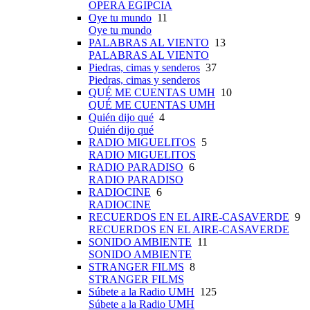
OPERA EGIPCIA
Oye tu mundo
11
Oye tu mundo
PALABRAS AL VIENTO
13
PALABRAS AL VIENTO
Piedras, cimas y senderos
37
Piedras, cimas y senderos
QUÉ ME CUENTAS UMH
10
QUÉ ME CUENTAS UMH
Quién dijo qué
4
Quién dijo qué
RADIO MIGUELITOS
5
RADIO MIGUELITOS
RADIO PARADISO
6
RADIO PARADISO
RADIOCINE
6
RADIOCINE
RECUERDOS EN EL AIRE-CASAVERDE
9
RECUERDOS EN EL AIRE-CASAVERDE
SONIDO AMBIENTE
11
SONIDO AMBIENTE
STRANGER FILMS
8
STRANGER FILMS
Súbete a la Radio UMH
125
Súbete a la Radio UMH