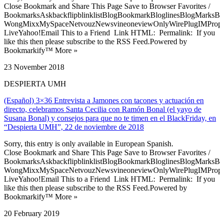
Close Bookmark and Share This Page Save to Browser Favorites /
BookmarksAskbackflipblinklistBlogBookmarkBloglinesBlogMarksB
WongMixxMySpaceNetvouzNewsvineoneviewOnlyWirePlugIMPropell
LiveYahoo!Email This to a Friend Link HTML: Permalink: If you
like this then please subscribe to the RSS Feed.Powered by
Bookmarkify™ More »
23 November 2018
DESPIERTA UMH
(Español) 3×36 Entrevista a Jamones con tacones y actuación en
directo, celebramos Santa Cecilia con Ramón Bonal (el yayo de
Susana Bonal) y consejos para que no te timen en el BlackFriday, en
“Despierta UMH”, 22 de noviembre de 2018
Sorry, this entry is only available in European Spanish.
Close Bookmark and Share This Page Save to Browser Favorites /
BookmarksAskbackflipblinklistBlogBookmarkBloglinesBlogMarksB
WongMixxMySpaceNetvouzNewsvineoneviewOnlyWirePlugIMPropell
LiveYahoo!Email This to a Friend Link HTML: Permalink: If you
like this then please subscribe to the RSS Feed.Powered by
Bookmarkify™ More »
20 February 2019