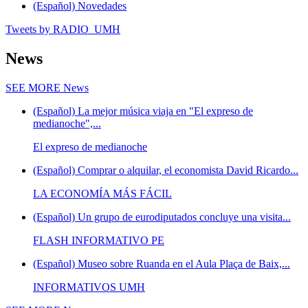
(Español) Novedades
Tweets by RADIO_UMH
News
SEE MORE
News
(Español) La mejor música viaja en "El expreso de
medianoche",...
El expreso de medianoche
(Español) Comprar o alquilar, el economista David Ricardo...
LA ECONOMÍA MÁS FÁCIL
(Español) Un grupo de eurodiputados concluye una visita...
FLASH INFORMATIVO PE
(Español) Museo sobre Ruanda en el Aula Plaça de Baix,...
INFORMATIVOS UMH