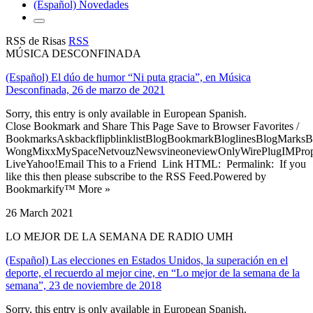
(Español) Novedades
RSS de Risas
RSS
MÚSICA DESCONFINADA
(Español) El dúo de humor “Ni puta gracia”, en Música
Desconfinada, 26 de marzo de 2021
Sorry, this entry is only available in European Spanish.
Close Bookmark and Share This Page Save to Browser Favorites /
BookmarksAskbackflipblinklistBlogBookmarkBloglinesBlogMarksB
WongMixxMySpaceNetvouzNewsvineoneviewOnlyWirePlugIMPropell
LiveYahoo!Email This to a Friend Link HTML: Permalink: If you
like this then please subscribe to the RSS Feed.Powered by
Bookmarkify™ More »
26 March 2021
LO MEJOR DE LA SEMANA DE RADIO UMH
(Español) Las elecciones en Estados Unidos, la superación en el
deporte, el recuerdo al mejor cine, en “Lo mejor de la semana de la
semana”, 23 de noviembre de 2018
Sorry, this entry is only available in European Spanish.