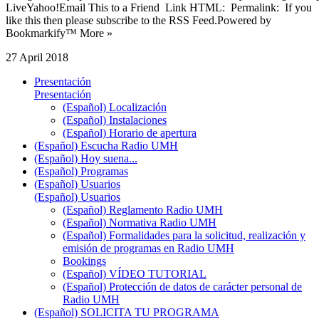
LiveYahoo!Email This to a Friend Link HTML: Permalink: If you
like this then please subscribe to the RSS Feed.Powered by
Bookmarkify™ More »
27 April 2018
Presentación
Presentación
(Español) Localización
(Español) Instalaciones
(Español) Horario de apertura
(Español) Escucha Radio UMH
(Español) Hoy suena...
(Español) Programas
(Español) Usuarios
(Español) Usuarios
(Español) Reglamento Radio UMH
(Español) Normativa Radio UMH
(Español) Formalidades para la solicitud, realización y
emisión de programas en Radio UMH
Bookings
(Español) VÍDEO TUTORIAL
(Español) Protección de datos de carácter personal de
Radio UMH
(Español) SOLICITA TU PROGRAMA