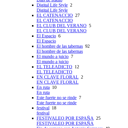
Digital Life Style
2
Digital Life Style
EL CATENACCIO
27
EL CATENACCIO
EL CLUB DEL VERANO
5
EL CLUB DEL VERANO
El Espacio
6
El Espacio
El hombre de las tabernas
92
El hombre de las tabernas
El mundo a juicio
7
El mundo a juicio
EL TELEADICTO
12
EL TELEADICTO
EN CLAVE FLORAL
2
EN CLAVE FLORAL
En ruta
10
En ruta
Este fuerte no se rinde
7
Este fuerte no se rinde
festival
18
festival
FESTIVALEO POR ESPAÑA
25
FESTIVALEO POR ESPAÑA