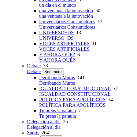
un día en el mundo
una ventana a la innovación
50
una ventana a la innovación
Universitarios Consumidores
12
Universitarios Consumidores
UNIVERSO+DS
13
UNIVERSO+DS
VOCES ARTIFICIALES
11
VOCES ARTIFICIALES
Y AHORA QUÉ?
6
Y AHORA QUÉ?
Debate
33
Debate
See more
Derribando Muros
141
Derribando Muros
IGUALDAD CONSTITUCIONAL
31
IGUALDAD CONSTITUCIONAL
POLÍTICA PARA APOLÍTICOS
14
POLÍTICA PARA APOLÍTICOS
Tu prens la paraula
7
Tu prens la paraula
Delegación al día
25
Delegación al día
Sports
264