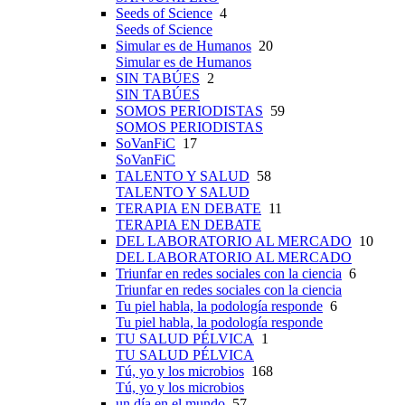
Seeds of Science
4
Seeds of Science
Simular es de Humanos
20
Simular es de Humanos
SIN TABÚES
2
SIN TABÚES
SOMOS PERIODISTAS
59
SOMOS PERIODISTAS
SoVanFiC
17
SoVanFiC
TALENTO Y SALUD
58
TALENTO Y SALUD
TERAPIA EN DEBATE
11
TERAPIA EN DEBATE
DEL LABORATORIO AL MERCADO
10
DEL LABORATORIO AL MERCADO
Triunfar en redes sociales con la ciencia
6
Triunfar en redes sociales con la ciencia
Tu piel habla, la podología responde
6
Tu piel habla, la podología responde
TU SALUD PÉLVICA
1
TU SALUD PÉLVICA
Tú, yo y los microbios
168
Tú, yo y los microbios
un día en el mundo
57