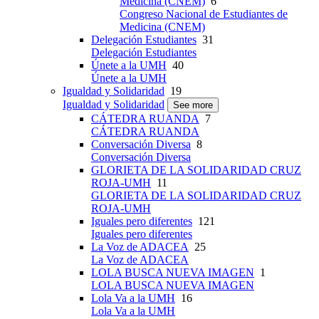
Medicina (CNEM)
6
Congreso Nacional de Estudiantes de
Medicina (CNEM)
Delegación Estudiantes
31
Delegación Estudiantes
Únete a la UMH
40
Únete a la UMH
Igualdad y Solidaridad
19
Igualdad y Solidaridad
See more
CÁTEDRA RUANDA
7
CÁTEDRA RUANDA
Conversación Diversa
8
Conversación Diversa
GLORIETA DE LA SOLIDARIDAD CRUZ
ROJA-UMH
11
GLORIETA DE LA SOLIDARIDAD CRUZ
ROJA-UMH
Iguales pero diferentes
121
Iguales pero diferentes
La Voz de ADACEA
25
La Voz de ADACEA
LOLA BUSCA NUEVA IMAGEN
1
LOLA BUSCA NUEVA IMAGEN
Lola Va a la UMH
16
Lola Va a la UMH