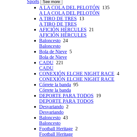
Sports
See more
A LA COLA DEL PELOTÓN
135
A LA COLA DEL PELOTÓN
A TIRO DE TRES
13
A TIRO DE TRES
AFICIÓN HÉRCULES
21
AFICIÓN HÉRCULES
Baloncesto
24
Baloncesto
Bola de Nieve
5
Bola de Nieve
CADU
221
CADU
CONEXIÓN ELCHE NIGHT RACE
4
CONEXIÓN ELCHE NIGHT RACE
Córrete la banda
95
Córrete la banda
DEPORTE PARA TODOS
19
DEPORTE PARA TODOS
Desvariando
2
Desvariando
Baloncesto
43
Baloncesto
Football Heritage
2
Football Heritage