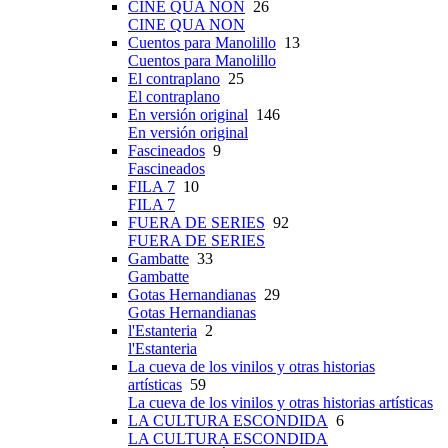
CINE QUA NON
26
CINE QUA NON
Cuentos para Manolillo
13
Cuentos para Manolillo
El contraplano
25
El contraplano
En versión original
146
En versión original
Fascineados
9
Fascineados
FILA 7
10
FILA 7
FUERA DE SERIES
92
FUERA DE SERIES
Gambatte
33
Gambatte
Gotas Hernandianas
29
Gotas Hernandianas
l'Estanteria
2
l'Estanteria
La cueva de los vinilos y otras historias
artísticas
59
La cueva de los vinilos y otras historias artísticas
LA CULTURA ESCONDIDA
6
LA CULTURA ESCONDIDA