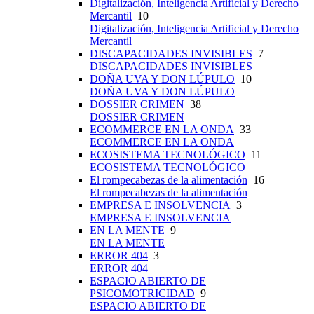
Digitalización, Inteligencia Artificial y Derecho
Mercantil
10
Digitalización, Inteligencia Artificial y Derecho
Mercantil
DISCAPACIDADES INVISIBLES
7
DISCAPACIDADES INVISIBLES
DOÑA UVA Y DON LÚPULO
10
DOÑA UVA Y DON LÚPULO
DOSSIER CRIMEN
38
DOSSIER CRIMEN
ECOMMERCE EN LA ONDA
33
ECOMMERCE EN LA ONDA
ECOSISTEMA TECNOLÓGICO
11
ECOSISTEMA TECNOLÓGICO
El rompecabezas de la alimentación
16
El rompecabezas de la alimentación
EMPRESA E INSOLVENCIA
3
EMPRESA E INSOLVENCIA
EN LA MENTE
9
EN LA MENTE
ERROR 404
3
ERROR 404
ESPACIO ABIERTO DE
PSICOMOTRICIDAD
9
ESPACIO ABIERTO DE