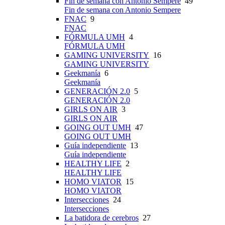
Fin de semana con Antonio Sempere
49
Fin de semana con Antonio Sempere
FNAC
9
FNAC
FÓRMULA UMH
4
FÓRMULA UMH
GAMING UNIVERSITY
16
GAMING UNIVERSITY
Geekmanía
6
Geekmanía
GENERACIÓN 2.0
5
GENERACIÓN 2.0
GIRLS ON AIR
3
GIRLS ON AIR
GOING OUT UMH
47
GOING OUT UMH
Guía independiente
13
Guía independiente
HEALTHY LIFE
2
HEALTHY LIFE
HOMO VIATOR
15
HOMO VIATOR
Intersecciones
24
Intersecciones
La batidora de cerebros
27