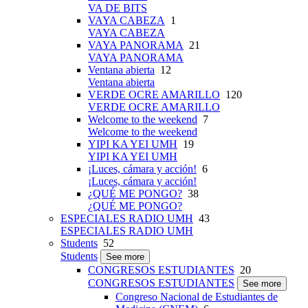
VA DE BITS
VAYA CABEZA
1
VAYA CABEZA
VAYA PANORAMA
21
VAYA PANORAMA
Ventana abierta
12
Ventana abierta
VERDE OCRE AMARILLO
120
VERDE OCRE AMARILLO
Welcome to the weekend
7
Welcome to the weekend
YIPI KA YEI UMH
19
YIPI KA YEI UMH
¡Luces, cámara y acción!
6
¡Luces, cámara y acción!
¿QUÉ ME PONGO?
38
¿QUÉ ME PONGO?
ESPECIALES RADIO UMH
43
ESPECIALES RADIO UMH
Students
52
Students
See more
CONGRESOS ESTUDIANTES
20
CONGRESOS ESTUDIANTES
See more
Congreso Nacional de Estudiantes de