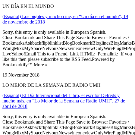
UN DÍA EN EL MUNDO
(Español) Los bigotes y mucho cine, en “Un día en el mundo”, 19
de noviembre de 2018
Sorry, this entry is only available in European Spanish.
Close Bookmark and Share This Page Save to Browser Favorites /
BookmarksAskbackflipblinklistBlogBookmarkBloglinesBlogMarksB
WongMixxMySpaceNetvouzNewsvineoneviewOnlyWirePlugIMPropell
LiveYahoo!Email This to a Friend Link HTML: Permalink: If you
like this then please subscribe to the RSS Feed.Powered by
Bookmarkify™ More »
19 November 2018
LO MEJOR DE LA SEMANA DE RADIO UMH
(Español) El Día Internacional del Libro, el escritor Defreds y
mucho más, en “Lo Mejor de la Semana de Radio UMH”, 27 de
abril de 2018
Sorry, this entry is only available in European Spanish.
Close Bookmark and Share This Page Save to Browser Favorites /
BookmarksAskbackflipblinklistBlogBookmarkBloglinesBlogMarksB
WongMixxMySpaceNetvouzNewsvineoneviewOnlyWirePlugIMPropell