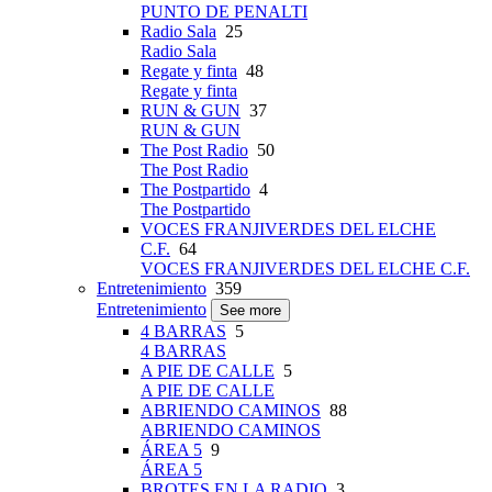
PUNTO DE PENALTI
Radio Sala
25
Radio Sala
Regate y finta
48
Regate y finta
RUN & GUN
37
RUN & GUN
The Post Radio
50
The Post Radio
The Postpartido
4
The Postpartido
VOCES FRANJIVERDES DEL ELCHE
C.F.
64
VOCES FRANJIVERDES DEL ELCHE C.F.
Entretenimiento
359
Entretenimiento
See more
4 BARRAS
5
4 BARRAS
A PIE DE CALLE
5
A PIE DE CALLE
ABRIENDO CAMINOS
88
ABRIENDO CAMINOS
ÁREA 5
9
ÁREA 5
BROTES EN LA RADIO
3