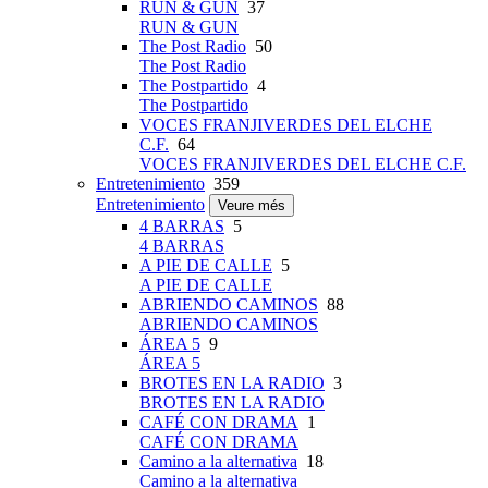
RUN & GUN
37
RUN & GUN
The Post Radio
50
The Post Radio
The Postpartido
4
The Postpartido
VOCES FRANJIVERDES DEL ELCHE
C.F.
64
VOCES FRANJIVERDES DEL ELCHE C.F.
Entretenimiento
359
Entretenimiento
Veure més
4 BARRAS
5
4 BARRAS
A PIE DE CALLE
5
A PIE DE CALLE
ABRIENDO CAMINOS
88
ABRIENDO CAMINOS
ÁREA 5
9
ÁREA 5
BROTES EN LA RADIO
3
BROTES EN LA RADIO
CAFÉ CON DRAMA
1
CAFÉ CON DRAMA
Camino a la alternativa
18
Camino a la alternativa