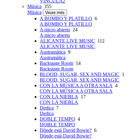
VINCULA2
Música
355
Música
Veure més
A BOMBO Y PLATILLO
6
A BOMBO Y PLATILLO
A micro abierto
24
A micro abierto
ALICANTE LIVE MUSIC
112
ALICANTE LIVE MUSIC
Austramática
9
Austramática
Backstage Room
14
Backstage Room
BLOOD, SUGAR, SEX AND MAGIC
1
BLOOD, SUGAR, SEX AND MAGIC
CON LA MÚSICA A OTRA SALA
4
CON LA MÚSICA A OTRA SALA
CON LA NIEBLA
17
CON LA NIEBLA
Dedica
7
Dedica
DOBLE TEMPO
4
DOBLE TEMPO
Dónde está David Bowie?
6
Dónde está David Bowie?