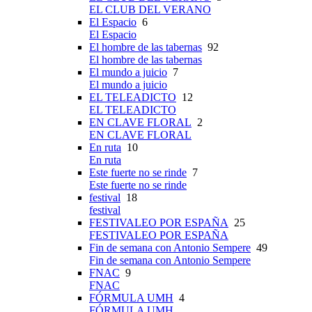
EL CLUB DEL VERANO
El Espacio
6
El Espacio
El hombre de las tabernas
92
El hombre de las tabernas
El mundo a juicio
7
El mundo a juicio
EL TELEADICTO
12
EL TELEADICTO
EN CLAVE FLORAL
2
EN CLAVE FLORAL
En ruta
10
En ruta
Este fuerte no se rinde
7
Este fuerte no se rinde
festival
18
festival
FESTIVALEO POR ESPAÑA
25
FESTIVALEO POR ESPAÑA
Fin de semana con Antonio Sempere
49
Fin de semana con Antonio Sempere
FNAC
9
FNAC
FÓRMULA UMH
4
FÓRMULA UMH