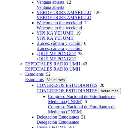
Ventana abierta
12
Ventana abierta
VERDE OCRE AMARILLO
120
VERDE OCRE AMARILLO
Welcome to the weekend
7
Welcome to the weekend
YIPI KA YEI UMH
19
YIPI KA YEI UMH
¡Luces, cámara y acción!
6
¡Luces, cámara y acción!
¿QUÉ ME PONGO?
38
¿QUÉ ME PONGO?
ESPECIALES RADIO UMH
43
ESPECIALES RADIO UMH
Estudiants
52
Estudiants
Veure més
CONGRESOS ESTUDIANTES
20
CONGRESOS ESTUDIANTES
Veure més
Congreso Nacional de Estudiantes de
Medicina (CNEM)
6
Congreso Nacional de Estudiantes de
Medicina (CNEM)
Delegación Estudiantes
31
Delegación Estudiantes
Únete a la UMH
40