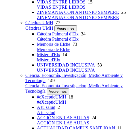
VIDAS ENTRE LIBROS
15
VIDAS ENTRE LIBROS
ZINEMANÍA CON ANTONIO SEMPERE
25
ZINEMANÍA CON ANTONIO SEMPERE
Cátedras UMH
77
Cátedras UMH
Veure més
Cátedra Palmeral d'Elx
34
Cátedra Palmeral d'Elx
Memoria de Elche
73
Memoria de Elche
Misteri d'Elx
14
Misteri d'Elx
UNIVERSIDAD INCLUSIVA
53
UNIVERSIDAD INCLUSIVA
Ciencia, Economía, Investigación, Medio Ambiente y
Tecnología
149
Ciencia, Economía, Investigación, Medio Ambiente y
Tecnología
Veure més
#eXcepticUMH
18
#eXcepticUMH
A tu salud
2
A tu salud
ACCIÓN EN LAS AULAS
24
ACCIÓN EN LAS AULAS
ACTUALIDAD CAMPUS SANT JOAN
11