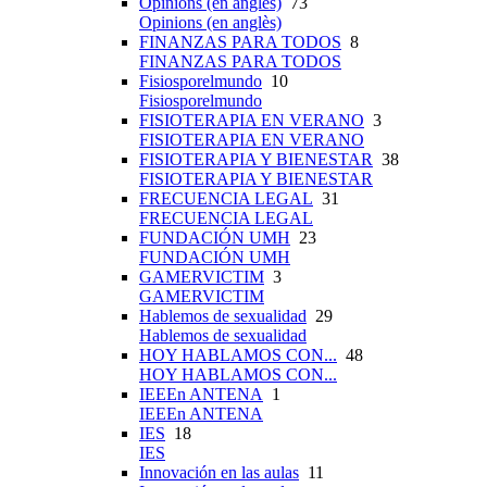
Opinions (en anglès)
73
Opinions (en anglès)
FINANZAS PARA TODOS
8
FINANZAS PARA TODOS
Fisiosporelmundo
10
Fisiosporelmundo
FISIOTERAPIA EN VERANO
3
FISIOTERAPIA EN VERANO
FISIOTERAPIA Y BIENESTAR
38
FISIOTERAPIA Y BIENESTAR
FRECUENCIA LEGAL
31
FRECUENCIA LEGAL
FUNDACIÓN UMH
23
FUNDACIÓN UMH
GAMERVICTIM
3
GAMERVICTIM
Hablemos de sexualidad
29
Hablemos de sexualidad
HOY HABLAMOS CON...
48
HOY HABLAMOS CON...
IEEEn ANTENA
1
IEEEn ANTENA
IES
18
IES
Innovación en las aulas
11