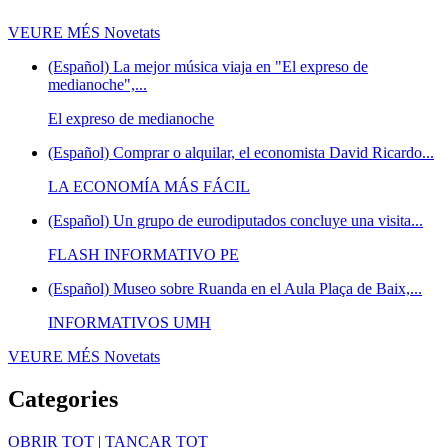
VEURE MÉS
Novetats
(Español) La mejor música viaja en "El expreso de
medianoche",...
El expreso de medianoche
(Español) Comprar o alquilar, el economista David Ricardo...
LA ECONOMÍA MÁS FÁCIL
(Español) Un grupo de eurodiputados concluye una visita...
FLASH INFORMATIVO PE
(Español) Museo sobre Ruanda en el Aula Plaça de Baix,...
INFORMATIVOS UMH
VEURE MÉS
Novetats
Categories
OBRIR TOT
|
TANCAR TOT