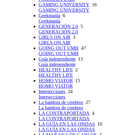
GAMING UNIVERSITY
16
GAMING UNIVERSITY
Geekmanía
6
Geekmanía
GENERACIÓN 2.0
5
GENERACIÓN 2.0
GIRLS ON AIR
3
GIRLS ON AIR
GOING OUT UMH
47
GOING OUT UMH
Guía independiente
13
Guía independiente
HEALTHY LIFE
2
HEALTHY LIFE
HOMO VIATOR
15
HOMO VIATOR
Intersecciones
24
Intersecciones
La batidora de cerebros
27
La batidora de cerebros
LA CONTRAPORTADA
4
LA CONTRAPORTADA
LA GUÍA EN LAS ONDAS
10
LA GUÍA EN LAS ONDAS
LA MAÑANA DE CARLOS
3