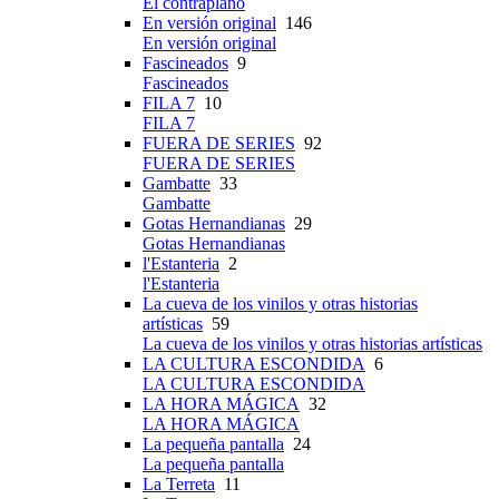
El contraplano
En versión original
146
En versión original
Fascineados
9
Fascineados
FILA 7
10
FILA 7
FUERA DE SERIES
92
FUERA DE SERIES
Gambatte
33
Gambatte
Gotas Hernandianas
29
Gotas Hernandianas
l'Estanteria
2
l'Estanteria
La cueva de los vinilos y otras historias
artísticas
59
La cueva de los vinilos y otras historias artísticas
LA CULTURA ESCONDIDA
6
LA CULTURA ESCONDIDA
LA HORA MÁGICA
32
LA HORA MÁGICA
La pequeña pantalla
24
La pequeña pantalla
La Terreta
11