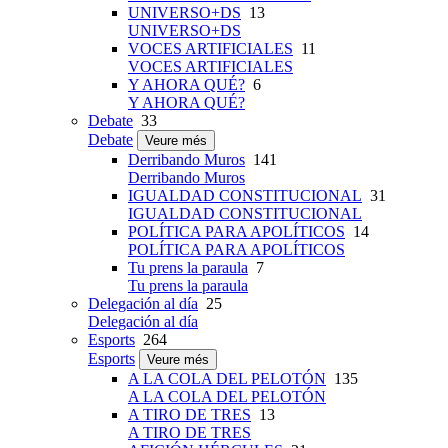
UNIVERSO+DS
13
UNIVERSO+DS
VOCES ARTIFICIALES
11
VOCES ARTIFICIALES
Y AHORA QUÉ?
6
Y AHORA QUÉ?
Debate
33
Debate
Veure més
Derribando Muros
141
Derribando Muros
IGUALDAD CONSTITUCIONAL
31
IGUALDAD CONSTITUCIONAL
POLÍTICA PARA APOLÍTICOS
14
POLÍTICA PARA APOLÍTICOS
Tu prens la paraula
7
Tu prens la paraula
Delegación al día
25
Delegación al día
Esports
264
Esports
Veure més
A LA COLA DEL PELOTÓN
135
A LA COLA DEL PELOTÓN
A TIRO DE TRES
13
A TIRO DE TRES