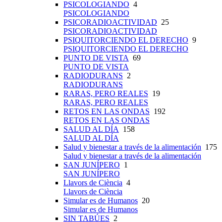
PSICOLOGIANDO
4
PSICOLOGIANDO
PSICORADIOACTIVIDAD
25
PSICORADIOACTIVIDAD
PSIQUITORCIENDO EL DERECHO
9
PSIQUITORCIENDO EL DERECHO
PUNTO DE VISTA
69
PUNTO DE VISTA
RADIODURANS
2
RADIODURANS
RARAS, PERO REALES
19
RARAS, PERO REALES
RETOS EN LAS ONDAS
192
RETOS EN LAS ONDAS
SALUD AL DÍA
158
SALUD AL DÍA
Salud y bienestar a través de la alimentación
175
Salud y bienestar a través de la alimentación
SAN JUNÍPERO
1
SAN JUNÍPERO
Llavors de Ciència
4
Llavors de Ciència
Simular es de Humanos
20
Simular es de Humanos
SIN TABÚES
2