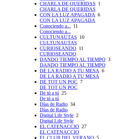
CHARLA DE QUERIDAS
1
CHARLA DE QUERIDAS
CON LA LUZ APAGADA
6
CON LA LUZ APAGADA
Conociendo a...
11
Conociendo a...
CULTUNAUTAS
10
CULTUNAUTAS
CURIOSEANDO
11
CURIOSEANDO
DANDO TIEMPO AL TIEMPO
3
DANDO TIEMPO AL TIEMPO
DE LA RADIO A TU MESA
6
DE LA RADIO A TU MESA
DE TOT UN POC
7
DE TOT UN POC
De tú a tú
25
De tú a tú
Días de Radio
34
Días de Radio
Digital Life Style
2
Digital Life Style
EL CATENACCIO
27
EL CATENACCIO
EL CLUB DEL VERANO
5