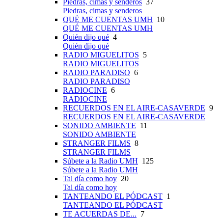
Piedras, cimas y senderos
37
Piedras, cimas y senderos
QUÉ ME CUENTAS UMH
10
QUÉ ME CUENTAS UMH
Quién dijo qué
4
Quién dijo qué
RADIO MIGUELITOS
5
RADIO MIGUELITOS
RADIO PARADISO
6
RADIO PARADISO
RADIOCINE
6
RADIOCINE
RECUERDOS EN EL AIRE-CASAVERDE
9
RECUERDOS EN EL AIRE-CASAVERDE
SONIDO AMBIENTE
11
SONIDO AMBIENTE
STRANGER FILMS
8
STRANGER FILMS
Súbete a la Radio UMH
125
Súbete a la Radio UMH
Tal día como hoy
20
Tal día como hoy
TANTEANDO EL PÓDCAST
1
TANTEANDO EL PÓDCAST
TE ACUERDAS DE...
7