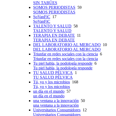
SIN TABÚES
SOMOS PERIODISTAS
59
SOMOS PERIODISTAS
SoVanFiC
17
SoVanFiC
TALENTO Y SALUD
58
TALENTO Y SALUD
TERAPIA EN DEBATE
11
TERAPIA EN DEBATE
DEL LABORATORIO AL MERCADO
10
DEL LABORATORIO AL MERCADO
Triunfar en redes sociales con la ciencia
6
Triunfar en redes sociales con la ciencia
Tu piel habla, la podología responde
6
Tu piel habla, la podología responde
TU SALUD PÉLVICA
1
TU SALUD PÉLVICA
Tú, yo y los microbios
168
Tú, yo y los microbios
un día en el mundo
57
un día en el mundo
una ventana a la innovación
50
una ventana a la innovación
Universitarios Consumidores
12
Universitarios Consumidores