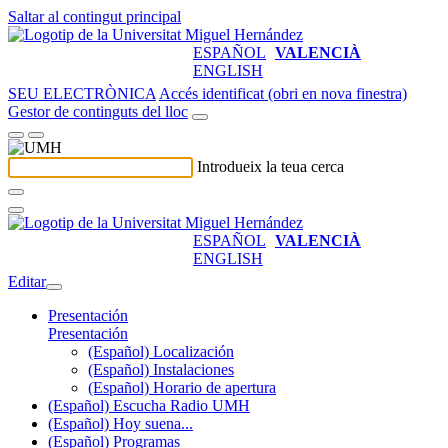
Saltar al contingut principal
ESPAÑOL
VALENCIÀ
ENGLISH
SEU ELECTRÒNICA
Accés identificat (obri en nova finestra)
Gestor de continguts del lloc
Introdueix la teua cerca
ESPAÑOL
VALENCIÀ
ENGLISH
Editar
Presentación
Presentación
(Español) Localización
(Español) Instalaciones
(Español) Horario de apertura
(Español) Escucha Radio UMH
(Español) Hoy suena...
(Español) Programas