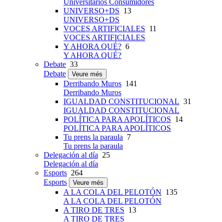
Universitarios Consumidores
UNIVERSO+DS
13
UNIVERSO+DS
VOCES ARTIFICIALES
11
VOCES ARTIFICIALES
Y AHORA QUÉ?
6
Y AHORA QUÉ?
Debate
33
Debate
Veure més
Derribando Muros
141
Derribando Muros
IGUALDAD CONSTITUCIONAL
31
IGUALDAD CONSTITUCIONAL
POLÍTICA PARA APOLÍTICOS
14
POLÍTICA PARA APOLÍTICOS
Tu prens la paraula
7
Tu prens la paraula
Delegación al día
25
Delegación al día
Esports
264
Esports
Veure més
A LA COLA DEL PELOTÓN
135
A LA COLA DEL PELOTÓN
A TIRO DE TRES
13
A TIRO DE TRES