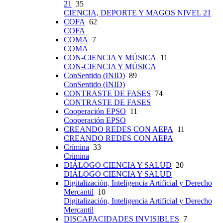
21
35
CIENCIA, DEPORTE Y MAGOS NIVEL 21
COFA
62
COFA
COMA
7
COMA
CON-CIENCIA Y MÚSICA
11
CON-CIENCIA Y MÚSICA
ConSentido (INID)
89
ConSentido (INID)
CONTRASTE DE FASES
74
CONTRASTE DE FASES
Cooperación EPSO
11
Cooperación EPSO
CREANDO REDES CON AEPA
11
CREANDO REDES CON AEPA
Crímina
33
Crímina
DIÁLOGO CIENCIA Y SALUD
20
DIÁLOGO CIENCIA Y SALUD
Digitalización, Inteligencia Artificial y Derecho
Mercantil
10
Digitalización, Inteligencia Artificial y Derecho
Mercantil
DISCAPACIDADES INVISIBLES
7