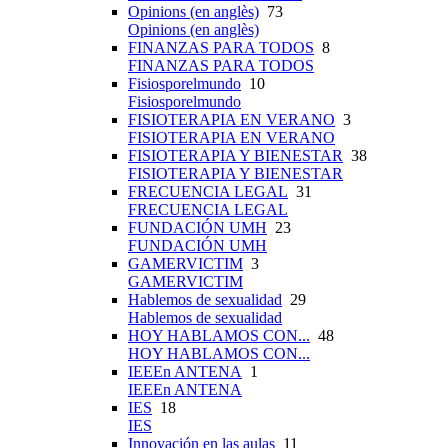
Opinions (en anglès)
73
Opinions (en anglès)
FINANZAS PARA TODOS
8
FINANZAS PARA TODOS
Fisiosporelmundo
10
Fisiosporelmundo
FISIOTERAPIA EN VERANO
3
FISIOTERAPIA EN VERANO
FISIOTERAPIA Y BIENESTAR
38
FISIOTERAPIA Y BIENESTAR
FRECUENCIA LEGAL
31
FRECUENCIA LEGAL
FUNDACIÓN UMH
23
FUNDACIÓN UMH
GAMERVICTIM
3
GAMERVICTIM
Hablemos de sexualidad
29
Hablemos de sexualidad
HOY HABLAMOS CON...
48
HOY HABLAMOS CON...
IEEEn ANTENA
1
IEEEn ANTENA
IES
18
IES
Innovación en las aulas
11