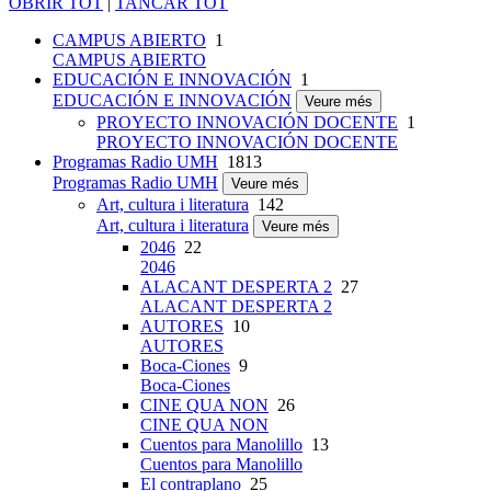
OBRIR TOT
|
TANCAR TOT
CAMPUS ABIERTO
1
CAMPUS ABIERTO
EDUCACIÓN E INNOVACIÓN
1
EDUCACIÓN E INNOVACIÓN
Veure més
PROYECTO INNOVACIÓN DOCENTE
1
PROYECTO INNOVACIÓN DOCENTE
Programas Radio UMH
1813
Programas Radio UMH
Veure més
Art, cultura i literatura
142
Art, cultura i literatura
Veure més
2046
22
2046
ALACANT DESPERTA 2
27
ALACANT DESPERTA 2
AUTORES
10
AUTORES
Boca-Ciones
9
Boca-Ciones
CINE QUA NON
26
CINE QUA NON
Cuentos para Manolillo
13
Cuentos para Manolillo
El contraplano
25