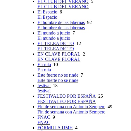
EL CLUB DEL VERANO
5
EL CLUB DEL VERANO
El Espacio
6
El Espacio
El hombre de las tabernas
92
El hombre de las tabernas
El mundo a juicio
7
El mundo a juicio
EL TELEADICTO
12
EL TELEADICTO
EN CLAVE FLORAL
2
EN CLAVE FLORAL
En ruta
10
En ruta
Este fuerte no se rinde
7
Este fuerte no se rinde
festival
18
festival
FESTIVALEO POR ESPAÑA
25
FESTIVALEO POR ESPAÑA
Fin de semana con Antonio Sempere
49
Fin de semana con Antonio Sempere
FNAC
9
FNAC
FÓRMULA UMH
4