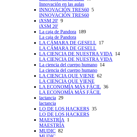
Innovación en las aulas
INNOVACIÓN TRES60
5
INNOVACIÓN TRES60
iXSM 20'
9
iXSM 20'
La caja de Pandora
189
La caja de Pandora
LA CÁMARA DE GESELL
17
LA CÁMARA DE GESELL
LA CIENCIA DE NUESTRA VIDA
14
LA CIENCIA DE NUESTRA VIDA
La ciencia del cuerpo humano
14
La ciencia del cuerpo humano
LA CIENCIA QUE VIENE
62
LA CIENCIA QUE VIENE
LA ECONOMÍA MÁS FÁCIL
36
LA ECONOMÍA MÁS FÁCIL
lactancia
29
lactancia
LO DE LOS HACKERS
35
LO DE LOS HACKERS
MAESTRÍA
1
MAESTRÍA
MUDIC
82
MUDIC