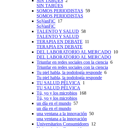
SIN TABÚES
2
SIN TABÚES
SOMOS PERIODISTAS
59
SOMOS PERIODISTAS
SoVanFiC
17
SoVanFiC
TALENTO Y SALUD
58
TALENTO Y SALUD
TERAPIA EN DEBATE
11
TERAPIA EN DEBATE
DEL LABORATORIO AL MERCADO
10
DEL LABORATORIO AL MERCADO
Triunfar en redes sociales con la ciencia
6
Triunfar en redes sociales con la ciencia
Tu piel habla, la podología responde
6
Tu piel habla, la podología responde
TU SALUD PÉLVICA
1
TU SALUD PÉLVICA
Tú, yo y los microbios
168
Tú, yo y los microbios
un día en el mundo
57
un día en el mundo
una ventana a la innovación
50
una ventana a la innovación
Universitarios Consumidores
12