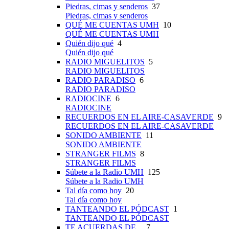
Piedras, cimas y senderos
37
Piedras, cimas y senderos
QUÉ ME CUENTAS UMH
10
QUÉ ME CUENTAS UMH
Quién dijo qué
4
Quién dijo qué
RADIO MIGUELITOS
5
RADIO MIGUELITOS
RADIO PARADISO
6
RADIO PARADISO
RADIOCINE
6
RADIOCINE
RECUERDOS EN EL AIRE-CASAVERDE
9
RECUERDOS EN EL AIRE-CASAVERDE
SONIDO AMBIENTE
11
SONIDO AMBIENTE
STRANGER FILMS
8
STRANGER FILMS
Súbete a la Radio UMH
125
Súbete a la Radio UMH
Tal día como hoy
20
Tal día como hoy
TANTEANDO EL PÓDCAST
1
TANTEANDO EL PÓDCAST
TE ACUERDAS DE...
7