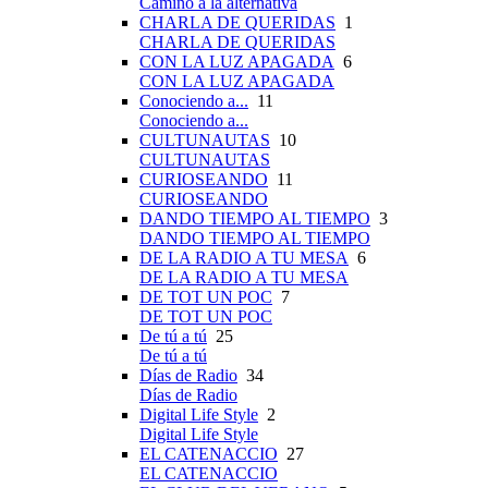
Camino a la alternativa
CHARLA DE QUERIDAS
1
CHARLA DE QUERIDAS
CON LA LUZ APAGADA
6
CON LA LUZ APAGADA
Conociendo a...
11
Conociendo a...
CULTUNAUTAS
10
CULTUNAUTAS
CURIOSEANDO
11
CURIOSEANDO
DANDO TIEMPO AL TIEMPO
3
DANDO TIEMPO AL TIEMPO
DE LA RADIO A TU MESA
6
DE LA RADIO A TU MESA
DE TOT UN POC
7
DE TOT UN POC
De tú a tú
25
De tú a tú
Días de Radio
34
Días de Radio
Digital Life Style
2
Digital Life Style
EL CATENACCIO
27
EL CATENACCIO