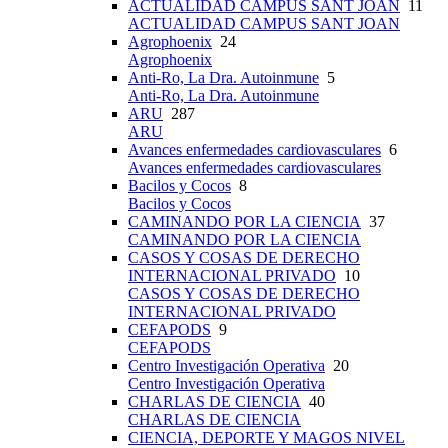
ACTUALIDAD CAMPUS SANT JOAN
11
ACTUALIDAD CAMPUS SANT JOAN
Agrophoenix
24
Agrophoenix
Anti-Ro, La Dra. Autoinmune
5
Anti-Ro, La Dra. Autoinmune
ARU
287
ARU
Avances enfermedades cardiovasculares
6
Avances enfermedades cardiovasculares
Bacilos y Cocos
8
Bacilos y Cocos
CAMINANDO POR LA CIENCIA
37
CAMINANDO POR LA CIENCIA
CASOS Y COSAS DE DERECHO
INTERNACIONAL PRIVADO
10
CASOS Y COSAS DE DERECHO
INTERNACIONAL PRIVADO
CEFAPODS
9
CEFAPODS
Centro Investigación Operativa
20
Centro Investigación Operativa
CHARLAS DE CIENCIA
40
CHARLAS DE CIENCIA
CIENCIA, DEPORTE Y MAGOS NIVEL