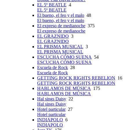
EL 5º BEATLE
4
EL 5º BEATLE
El bueno, el feo y el malo
48
El bueno, el feo y el malo
El expreso de medianoche
375
El expreso de medianoche
EL GRAZNIDO
3
EL GRAZNIDO
EL PRISMA MUSICAL
3
EL PRISMA MUSICAL
ESCUCHA CÓMO SUENA
54
ESCUCHA CÓMO SUENA
Escuela de Rock
28
Escuela de Rock
GETTING ROCK RIGHTS REBELION
16
GETTING ROCK RIGHTS REBELION
HABLAMOS DE MÚSICA
175
HABLAMOS DE MÚSICA
Hal sings Daisy
22
Hal sings Daisy
Hotel particular
27
Hotel particular
INDIAPOLO
6
INDIAPOLO