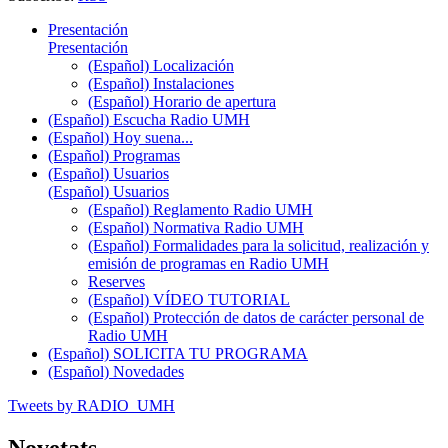
Presentación
Presentación
(Español) Localización
(Español) Instalaciones
(Español) Horario de apertura
(Español) Escucha Radio UMH
(Español) Hoy suena...
(Español) Programas
(Español) Usuarios
(Español) Usuarios
(Español) Reglamento Radio UMH
(Español) Normativa Radio UMH
(Español) Formalidades para la solicitud, realización y
emisión de programas en Radio UMH
Reserves
(Español) VÍDEO TUTORIAL
(Español) Protección de datos de carácter personal de
Radio UMH
(Español) SOLICITA TU PROGRAMA
(Español) Novedades
Tweets by RADIO_UMH
Novetats