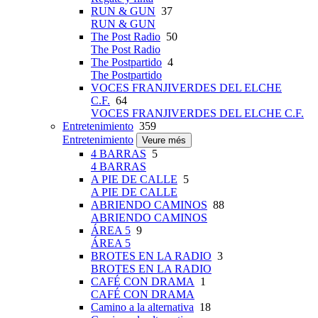
RUN & GUN
37
RUN & GUN
The Post Radio
50
The Post Radio
The Postpartido
4
The Postpartido
VOCES FRANJIVERDES DEL ELCHE
C.F.
64
VOCES FRANJIVERDES DEL ELCHE C.F.
Entretenimiento
359
Entretenimiento
Veure més
4 BARRAS
5
4 BARRAS
A PIE DE CALLE
5
A PIE DE CALLE
ABRIENDO CAMINOS
88
ABRIENDO CAMINOS
ÁREA 5
9
ÁREA 5
BROTES EN LA RADIO
3
BROTES EN LA RADIO
CAFÉ CON DRAMA
1
CAFÉ CON DRAMA
Camino a la alternativa
18