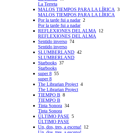
La Terreta
MALOS TIEMPOS PARA LA LÍRICA
3
MALOS TIEMPOS PARA LA LÍRICA
Por la tarde fui a nadar
2
Por la tarde fui a nadar
REFLEXIONES DEL ALMA
12
REFLEXIONES DEL ALMA
Sentido inverso
74
Sentido inverso
SLUMBERLAND
42
SLUMBERLAND
Starbooks
37
Starbooks
super 8
55
super 8
The Librarian Project
4
The Librarian Project
TIEMPO B
8
TIEMPO B
Tinta Sonora
34
Tinta Sonora
ÚLTIMO PASE
5
ÚLTIMO PASE
Un, dos, tres, a escena!
12
Un, dos, tres, a escena!