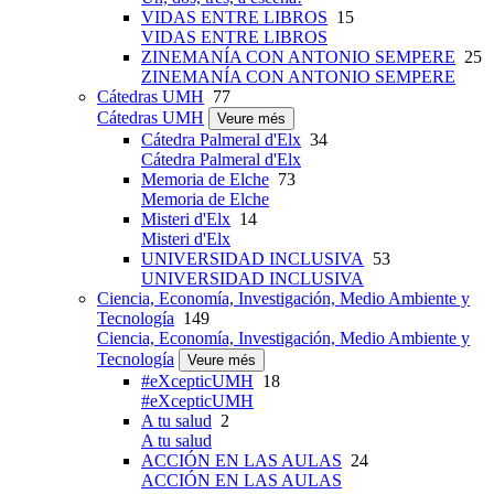
VIDAS ENTRE LIBROS
15
VIDAS ENTRE LIBROS
ZINEMANÍA CON ANTONIO SEMPERE
25
ZINEMANÍA CON ANTONIO SEMPERE
Cátedras UMH
77
Cátedras UMH
Veure més
Cátedra Palmeral d'Elx
34
Cátedra Palmeral d'Elx
Memoria de Elche
73
Memoria de Elche
Misteri d'Elx
14
Misteri d'Elx
UNIVERSIDAD INCLUSIVA
53
UNIVERSIDAD INCLUSIVA
Ciencia, Economía, Investigación, Medio Ambiente y
Tecnología
149
Ciencia, Economía, Investigación, Medio Ambiente y
Tecnología
Veure més
#eXcepticUMH
18
#eXcepticUMH
A tu salud
2
A tu salud
ACCIÓN EN LAS AULAS
24
ACCIÓN EN LAS AULAS