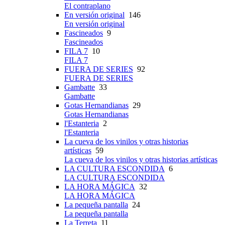
El contraplano
En versión original
146
En versión original
Fascineados
9
Fascineados
FILA 7
10
FILA 7
FUERA DE SERIES
92
FUERA DE SERIES
Gambatte
33
Gambatte
Gotas Hernandianas
29
Gotas Hernandianas
l'Estanteria
2
l'Estanteria
La cueva de los vinilos y otras historias
artísticas
59
La cueva de los vinilos y otras historias artísticas
LA CULTURA ESCONDIDA
6
LA CULTURA ESCONDIDA
LA HORA MÁGICA
32
LA HORA MÁGICA
La pequeña pantalla
24
La pequeña pantalla
La Terreta
11