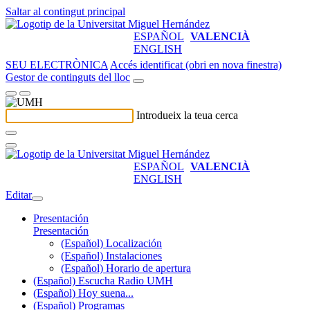
Saltar al contingut principal
ESPAÑOL
VALENCIÀ
ENGLISH
SEU ELECTRÒNICA
Accés identificat (obri en nova finestra)
Gestor de continguts del lloc
Introdueix la teua cerca
ESPAÑOL
VALENCIÀ
ENGLISH
Editar
Presentación
Presentación
(Español) Localización
(Español) Instalaciones
(Español) Horario de apertura
(Español) Escucha Radio UMH
(Español) Hoy suena...
(Español) Programas