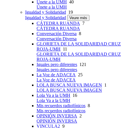
Únete a la UMH
40
Únete a la UMH
Igualdad y Solidaridad
19
Igualdad y Solidaridad
Veure més
CÁTEDRA RUANDA
7
CÁTEDRA RUANDA
Conversación Diversa
8
Conversación Diversa
GLORIETA DE LA SOLIDARIDAD CRUZ
ROJA-UMH
11
GLORIETA DE LA SOLIDARIDAD CRUZ
ROJA-UMH
Iguales pero diferentes
121
Iguales pero diferentes
La Voz de ADACEA
25
La Voz de ADACEA
LOLA BUSCA NUEVA IMAGEN
1
LOLA BUSCA NUEVA IMAGEN
Lola Va a la UMH
16
Lola Va a la UMH
Mis recuerdos radiofónicos
8
Mis recuerdos radiofónicos
OPINIÓN INVERSA
2
OPINIÓN INVERSA
VINCULA2
9