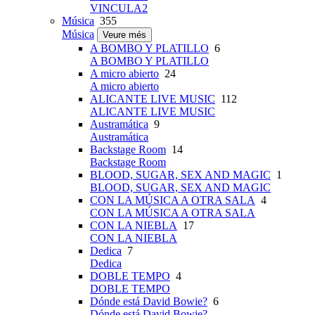
VINCULA2
Música
355
Música
Veure més
A BOMBO Y PLATILLO
6
A BOMBO Y PLATILLO
A micro abierto
24
A micro abierto
ALICANTE LIVE MUSIC
112
ALICANTE LIVE MUSIC
Austramática
9
Austramática
Backstage Room
14
Backstage Room
BLOOD, SUGAR, SEX AND MAGIC
1
BLOOD, SUGAR, SEX AND MAGIC
CON LA MÚSICA A OTRA SALA
4
CON LA MÚSICA A OTRA SALA
CON LA NIEBLA
17
CON LA NIEBLA
Dedica
7
Dedica
DOBLE TEMPO
4
DOBLE TEMPO
Dónde está David Bowie?
6
Dónde está David Bowie?