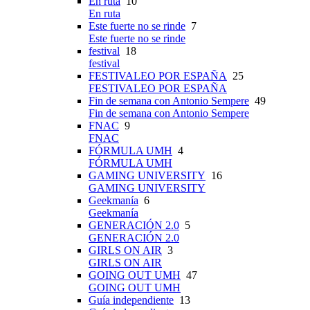
En ruta
10
En ruta
Este fuerte no se rinde
7
Este fuerte no se rinde
festival
18
festival
FESTIVALEO POR ESPAÑA
25
FESTIVALEO POR ESPAÑA
Fin de semana con Antonio Sempere
49
Fin de semana con Antonio Sempere
FNAC
9
FNAC
FÓRMULA UMH
4
FÓRMULA UMH
GAMING UNIVERSITY
16
GAMING UNIVERSITY
Geekmanía
6
Geekmanía
GENERACIÓN 2.0
5
GENERACIÓN 2.0
GIRLS ON AIR
3
GIRLS ON AIR
GOING OUT UMH
47
GOING OUT UMH
Guía independiente
13