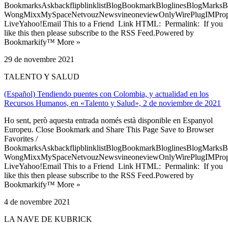
BookmarksAskbackflipblinklistBlogBookmarkBloglinesBlogMarksB
WongMixxMySpaceNetvouzNewsvineoneviewOnlyWirePlugIMPropell
LiveYahoo!Email This to a Friend Link HTML: Permalink: If you
like this then please subscribe to the RSS Feed.Powered by
Bookmarkify™ More »
29 de novembre 2021
TALENTO Y SALUD
(Español) Tendiendo puentes con Colombia, y actualidad en los
Recursos Humanos, en «Talento y Salud», 2 de noviembre de 2021
Ho sent, però aquesta entrada només està disponible en Espanyol
Europeu. Close Bookmark and Share This Page Save to Browser
Favorites /
BookmarksAskbackflipblinklistBlogBookmarkBloglinesBlogMarksB
WongMixxMySpaceNetvouzNewsvineoneviewOnlyWirePlugIMPropell
LiveYahoo!Email This to a Friend Link HTML: Permalink: If you
like this then please subscribe to the RSS Feed.Powered by
Bookmarkify™ More »
4 de novembre 2021
LA NAVE DE KUBRICK