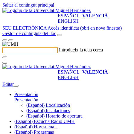
Saltar al contingut principal
ESPAÑOL
VALENCIÀ
ENGLISH
SEU ELECTRÒNICA
Accés identificat (obri en nova finestra)
Gestor de continguts del lloc
Introdueix la teua cerca
ESPAÑOL
VALENCIÀ
ENGLISH
Editar
Presentación
Presentación
(Español) Localización
(Español) Instalaciones
(Español) Horario de apertura
(Español) Escucha Radio UMH
(Español) Hoy suena...
(Español) Programas