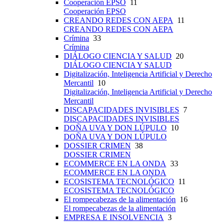
Cooperación EPSO
11
Cooperación EPSO
CREANDO REDES CON AEPA
11
CREANDO REDES CON AEPA
Crímina
33
Crímina
DIÁLOGO CIENCIA Y SALUD
20
DIÁLOGO CIENCIA Y SALUD
Digitalización, Inteligencia Artificial y Derecho
Mercantil
10
Digitalización, Inteligencia Artificial y Derecho
Mercantil
DISCAPACIDADES INVISIBLES
7
DISCAPACIDADES INVISIBLES
DOÑA UVA Y DON LÚPULO
10
DOÑA UVA Y DON LÚPULO
DOSSIER CRIMEN
38
DOSSIER CRIMEN
ECOMMERCE EN LA ONDA
33
ECOMMERCE EN LA ONDA
ECOSISTEMA TECNOLÓGICO
11
ECOSISTEMA TECNOLÓGICO
El rompecabezas de la alimentación
16
El rompecabezas de la alimentación
EMPRESA E INSOLVENCIA
3