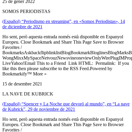
25 de gener 2022
SOMOS PERIODISTAS
(Español) “Periodismo en streaming”, en «Somos Periodistas», 14
de diciembre de 2021
Ho sent, però aquesta entrada només està disponible en Espanyol
Europeu. Close Bookmark and Share This Page Save to Browser
Favorites /
BookmarksAskbackflipblinklistBlogBookmarkBloglinesBlogMarksB
WongMixxMySpaceNetvouzNewsvineoneviewOnlyWirePlugIMPropell
LiveYahoo!Email This to a Friend Link HTML: Permalink: If you
like this then please subscribe to the RSS Feed.Powered by
Bookmarkify™ More »
15 de desembre 2021
LA NAVE DE KUBRICK
(Español) “Spencer y La Noche que devoró al mundo”, en “La nave
de Kubrick”, 29 de noviembre de 2021
Ho sent, però aquesta entrada només està disponible en Espanyol
Europeu. Close Bookmark and Share This Page Save to Browser
Favorites /