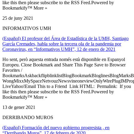
like this then please subscribe to the RSS Feed.Powered by
Bookmarkify™ More »
25 de juny 2021
INFORMATIVOS UMH
(Español) El profesor del Área de Estadística de la UMH, Santiago
García Cremades, habla sobre la tercera ola de la pandemia por
Coronavirus, en “Informativos UMH”, 12 de enero de 2021
Ho sent, però aquesta entrada només està disponible en Espanyol
Europeu. Close Bookmark and Share This Page Save to Browser
Favorites /
BookmarksAskbackflipblinklistBlogBookmarkBloglinesBlogMarksB
WongMixxMySpaceNetvouzNewsvineoneviewOnlyWirePlugIMPropell
LiveYahoo!Email This to a Friend Link HTML: Permalink: If you
like this then please subscribe to the RSS Feed.Powered by
Bookmarkify™ More »
13 de gener 2021
DERRIBANDO MUROS
(Español) Formación del nuevo gobierno progresista , en
“Derribando Muros”, 17 de febrero de 2020