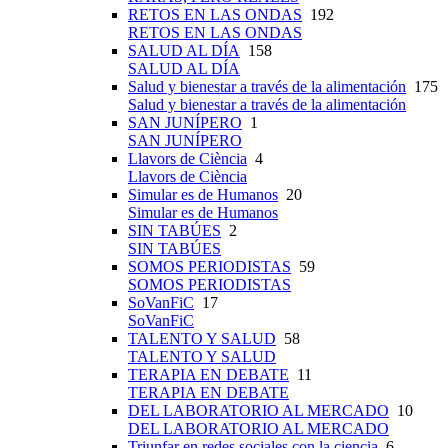
RETOS EN LAS ONDAS
192
RETOS EN LAS ONDAS
SALUD AL DÍA
158
SALUD AL DÍA
Salud y bienestar a través de la alimentación
175
Salud y bienestar a través de la alimentación
SAN JUNÍPERO
1
SAN JUNÍPERO
Llavors de Ciència
4
Llavors de Ciència
Simular es de Humanos
20
Simular es de Humanos
SIN TABÚES
2
SIN TABÚES
SOMOS PERIODISTAS
59
SOMOS PERIODISTAS
SoVanFiC
17
SoVanFiC
TALENTO Y SALUD
58
TALENTO Y SALUD
TERAPIA EN DEBATE
11
TERAPIA EN DEBATE
DEL LABORATORIO AL MERCADO
10
DEL LABORATORIO AL MERCADO
Triunfar en redes sociales con la ciencia
6