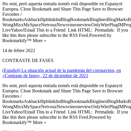
Ho sent, però aquesta entrada només està disponible en Espanyol
Europeu. Close Bookmark and Share This Page Save to Browser
Favorites /
BookmarksAskbackflipblinklistBlogBookmarkBloglinesBlogMarksB
WongMixxMySpaceNetvouzNewsvineoneviewOnlyWirePlugIMPropell
LiveYahoo!Email This to a Friend Link HTML: Permalink: If you
like this then please subscribe to the RSS Feed.Powered by
Bookmarkify™ More »
14 de febrer 2022
CONTRASTE DE FASES
(Español) La situación actual de la pandemia del coronavirus, en
«Contraste de fases», 22 de diciembre de 2021
Ho sent, però aquesta entrada només està disponible en Espanyol
Europeu. Close Bookmark and Share This Page Save to Browser
Favorites /
BookmarksAskbackflipblinklistBlogBookmarkBloglinesBlogMarksB
WongMixxMySpaceNetvouzNewsvineoneviewOnlyWirePlugIMPropell
LiveYahoo!Email This to a Friend Link HTML: Permalink: If you
like this then please subscribe to the RSS Feed.Powered by
Bookmarkify™ More »