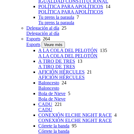
IGUALDAD CONSTITUCIONAL
POLÍTICA PARA APOLÍTICOS
14
POLÍTICA PARA APOLÍTICOS
Tu prens la paraula
7
Tu prens la paraula
Delegación al día
25
Delegación al día
Esports
264
Esports
Veure més
A LA COLA DEL PELOTÓN
135
A LA COLA DEL PELOTÓN
A TIRO DE TRES
13
A TIRO DE TRES
AFICIÓN HÉRCULES
21
AFICIÓN HÉRCULES
Baloncesto
24
Baloncesto
Bola de Nieve
5
Bola de Nieve
CADU
221
CADU
CONEXIÓN ELCHE NIGHT RACE
4
CONEXIÓN ELCHE NIGHT RACE
Córrete la banda
95
Córrete la banda