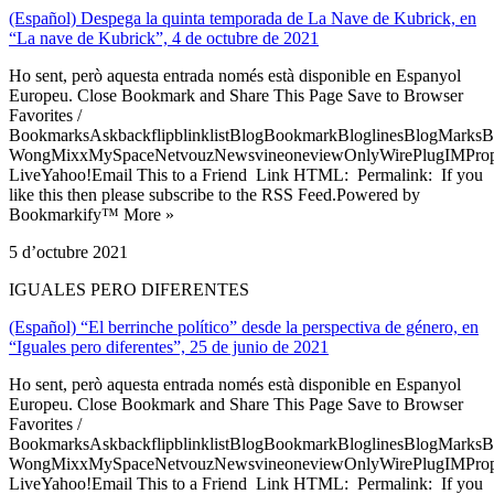
(Español) Despega la quinta temporada de La Nave de Kubrick, en
“La nave de Kubrick”, 4 de octubre de 2021
Ho sent, però aquesta entrada només està disponible en Espanyol
Europeu. Close Bookmark and Share This Page Save to Browser
Favorites /
BookmarksAskbackflipblinklistBlogBookmarkBloglinesBlogMarksB
WongMixxMySpaceNetvouzNewsvineoneviewOnlyWirePlugIMPropell
LiveYahoo!Email This to a Friend Link HTML: Permalink: If you
like this then please subscribe to the RSS Feed.Powered by
Bookmarkify™ More »
5 d’octubre 2021
IGUALES PERO DIFERENTES
(Español) “El berrinche político” desde la perspectiva de género, en
“Iguales pero diferentes”, 25 de junio de 2021
Ho sent, però aquesta entrada només està disponible en Espanyol
Europeu. Close Bookmark and Share This Page Save to Browser
Favorites /
BookmarksAskbackflipblinklistBlogBookmarkBloglinesBlogMarksB
WongMixxMySpaceNetvouzNewsvineoneviewOnlyWirePlugIMPropell
LiveYahoo!Email This to a Friend Link HTML: Permalink: If you