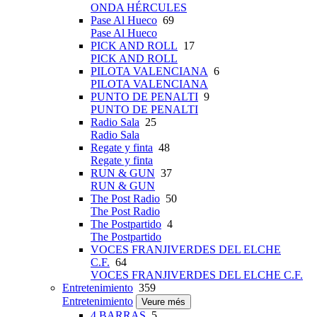
ONDA HÉRCULES
Pase Al Hueco
69
Pase Al Hueco
PICK AND ROLL
17
PICK AND ROLL
PILOTA VALENCIANA
6
PILOTA VALENCIANA
PUNTO DE PENALTI
9
PUNTO DE PENALTI
Radio Sala
25
Radio Sala
Regate y finta
48
Regate y finta
RUN & GUN
37
RUN & GUN
The Post Radio
50
The Post Radio
The Postpartido
4
The Postpartido
VOCES FRANJIVERDES DEL ELCHE
C.F.
64
VOCES FRANJIVERDES DEL ELCHE C.F.
Entretenimiento
359
Entretenimiento
Veure més
4 BARRAS
5