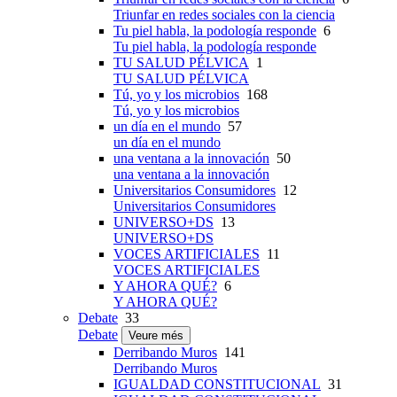
Triunfar en redes sociales con la ciencia
Tu piel habla, la podología responde
6
Tu piel habla, la podología responde
TU SALUD PÉLVICA
1
TU SALUD PÉLVICA
Tú, yo y los microbios
168
Tú, yo y los microbios
un día en el mundo
57
un día en el mundo
una ventana a la innovación
50
una ventana a la innovación
Universitarios Consumidores
12
Universitarios Consumidores
UNIVERSO+DS
13
UNIVERSO+DS
VOCES ARTIFICIALES
11
VOCES ARTIFICIALES
Y AHORA QUÉ?
6
Y AHORA QUÉ?
Debate
33
Debate
Veure més
Derribando Muros
141
Derribando Muros
IGUALDAD CONSTITUCIONAL
31