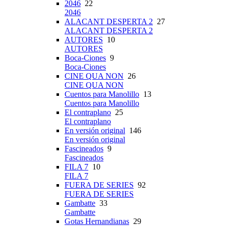
2046
22
2046
ALACANT DESPERTA 2
27
ALACANT DESPERTA 2
AUTORES
10
AUTORES
Boca-Ciones
9
Boca-Ciones
CINE QUA NON
26
CINE QUA NON
Cuentos para Manolillo
13
Cuentos para Manolillo
El contraplano
25
El contraplano
En versión original
146
En versión original
Fascineados
9
Fascineados
FILA 7
10
FILA 7
FUERA DE SERIES
92
FUERA DE SERIES
Gambatte
33
Gambatte
Gotas Hernandianas
29