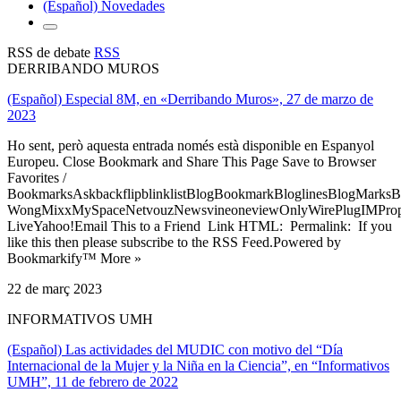
(Español) Novedades
RSS de debate
RSS
DERRIBANDO MUROS
(Español) Especial 8M, en «Derribando Muros», 27 de marzo de
2023
Ho sent, però aquesta entrada només està disponible en Espanyol
Europeu. Close Bookmark and Share This Page Save to Browser
Favorites /
BookmarksAskbackflipblinklistBlogBookmarkBloglinesBlogMarksB
WongMixxMySpaceNetvouzNewsvineoneviewOnlyWirePlugIMPropell
LiveYahoo!Email This to a Friend Link HTML: Permalink: If you
like this then please subscribe to the RSS Feed.Powered by
Bookmarkify™ More »
22 de març 2023
INFORMATIVOS UMH
(Español) Las actividades del MUDIC con motivo del “Día
Internacional de la Mujer y la Niña en la Ciencia”, en “Informativos
UMH”, 11 de febrero de 2022