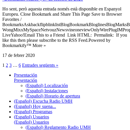
Ho sent, però aquesta entrada només està disponible en Espanyol
Europeu. Close Bookmark and Share This Page Save to Browser
Favorites /
BookmarksAskbackflipblinklistBlogBookmarkBloglinesBlogMarksB
WongMixxMySpaceNetvouzNewsvineoneviewOnlyWirePlugIMPropell
LiveYahoo!Email This to a Friend Link HTML: Permalink: If you
like this then please subscribe to the RSS Feed.Powered by
Bookmarkify™ More »
17 de febrer 2020
1
2
3
…
6
Entrades següents »
Presentación
Presentación
(Español) Localización
(Español) Instalaciones
(Español) Horario de apertura
(Español) Escucha Radio UMH
(Español) Hoy suena...
(Español) Programas
(Español) Usuarios
(Español) Usuarios
(Español) Reglamento Radio UMH