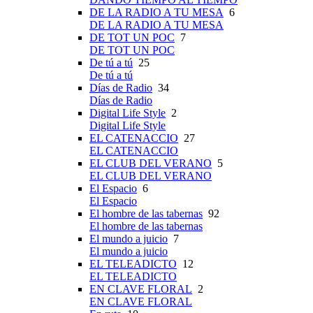
DE LA RADIO A TU MESA
6
DE LA RADIO A TU MESA
DE TOT UN POC
7
DE TOT UN POC
De tú a tú
25
De tú a tú
Días de Radio
34
Días de Radio
Digital Life Style
2
Digital Life Style
EL CATENACCIO
27
EL CATENACCIO
EL CLUB DEL VERANO
5
EL CLUB DEL VERANO
El Espacio
6
El Espacio
El hombre de las tabernas
92
El hombre de las tabernas
El mundo a juicio
7
El mundo a juicio
EL TELEADICTO
12
EL TELEADICTO
EN CLAVE FLORAL
2
EN CLAVE FLORAL