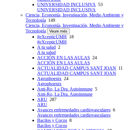
UNIVERSIDAD INCLUSIVA
53
UNIVERSIDAD INCLUSIVA
Ciencia, Economía, Investigación, Medio Ambiente y
Tecnología
149
Ciencia, Economía, Investigación, Medio Ambiente y
Tecnología
Veure més
#eXcepticUMH
18
#eXcepticUMH
A tu salud
2
A tu salud
ACCIÓN EN LAS AULAS
24
ACCIÓN EN LAS AULAS
ACTUALIDAD CAMPUS SANT JOAN
11
ACTUALIDAD CAMPUS SANT JOAN
Agrophoenix
24
Agrophoenix
Anti-Ro, La Dra. Autoinmune
5
Anti-Ro, La Dra. Autoinmune
ARU
287
ARU
Avances enfermedades cardiovasculares
6
Avances enfermedades cardiovasculares
Bacilos y Cocos
8
Bacilos y Cocos