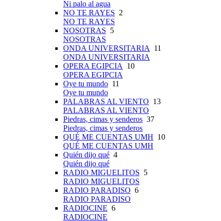
Ni palo al agua
NO TE RAYES
2
NO TE RAYES
NOSOTRAS
5
NOSOTRAS
ONDA UNIVERSITARIA
11
ONDA UNIVERSITARIA
OPERA EGIPCIA
10
OPERA EGIPCIA
Oye tu mundo
11
Oye tu mundo
PALABRAS AL VIENTO
13
PALABRAS AL VIENTO
Piedras, cimas y senderos
37
Piedras, cimas y senderos
QUÉ ME CUENTAS UMH
10
QUÉ ME CUENTAS UMH
Quién dijo qué
4
Quién dijo qué
RADIO MIGUELITOS
5
RADIO MIGUELITOS
RADIO PARADISO
6
RADIO PARADISO
RADIOCINE
6
RADIOCINE