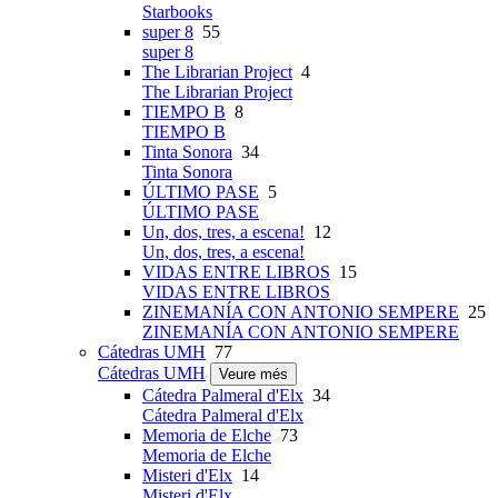
Starbooks
super 8
55
super 8
The Librarian Project
4
The Librarian Project
TIEMPO B
8
TIEMPO B
Tinta Sonora
34
Tinta Sonora
ÚLTIMO PASE
5
ÚLTIMO PASE
Un, dos, tres, a escena!
12
Un, dos, tres, a escena!
VIDAS ENTRE LIBROS
15
VIDAS ENTRE LIBROS
ZINEMANÍA CON ANTONIO SEMPERE
25
ZINEMANÍA CON ANTONIO SEMPERE
Cátedras UMH
77
Cátedras UMH
Veure més
Cátedra Palmeral d'Elx
34
Cátedra Palmeral d'Elx
Memoria de Elche
73
Memoria de Elche
Misteri d'Elx
14
Misteri d'Elx