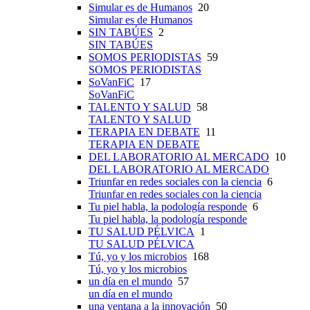
Simular es de Humanos
20
Simular es de Humanos
SIN TABÚES
2
SIN TABÚES
SOMOS PERIODISTAS
59
SOMOS PERIODISTAS
SoVanFiC
17
SoVanFiC
TALENTO Y SALUD
58
TALENTO Y SALUD
TERAPIA EN DEBATE
11
TERAPIA EN DEBATE
DEL LABORATORIO AL MERCADO
10
DEL LABORATORIO AL MERCADO
Triunfar en redes sociales con la ciencia
6
Triunfar en redes sociales con la ciencia
Tu piel habla, la podología responde
6
Tu piel habla, la podología responde
TU SALUD PÉLVICA
1
TU SALUD PÉLVICA
Tú, yo y los microbios
168
Tú, yo y los microbios
un día en el mundo
57
un día en el mundo
una ventana a la innovación
50