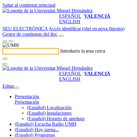
Saltar al contingut principal
ESPAÑOL
VALENCIÀ
ENGLISH
SEU ELECTRÒNICA
Accés identificat (obri en nova finestra)
Gestor de continguts del lloc
Introdueix la teua cerca
ESPAÑOL
VALENCIÀ
ENGLISH
Editar
Presentación
Presentación
(Español) Localización
(Español) Instalaciones
(Español) Horario de apertura
(Español) Escucha Radio UMH
(Español) Hoy suena...
(Español) Programas