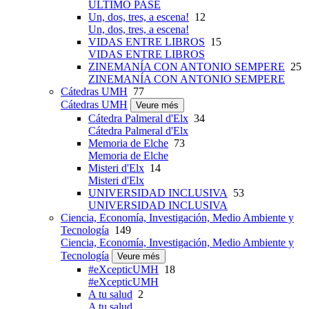
ÚLTIMO PASE
Un, dos, tres, a escena!
12
Un, dos, tres, a escena!
VIDAS ENTRE LIBROS
15
VIDAS ENTRE LIBROS
ZINEMANÍA CON ANTONIO SEMPERE
25
ZINEMANÍA CON ANTONIO SEMPERE
Cátedras UMH
77
Cátedras UMH
Veure més
Cátedra Palmeral d'Elx
34
Cátedra Palmeral d'Elx
Memoria de Elche
73
Memoria de Elche
Misteri d'Elx
14
Misteri d'Elx
UNIVERSIDAD INCLUSIVA
53
UNIVERSIDAD INCLUSIVA
Ciencia, Economía, Investigación, Medio Ambiente y
Tecnología
149
Ciencia, Economía, Investigación, Medio Ambiente y
Tecnología
Veure més
#eXcepticUMH
18
#eXcepticUMH
A tu salud
2
A tu salud