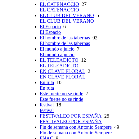
EL CATENACCIO
27
EL CATENACCIO
EL CLUB DEL VERANO
5
EL CLUB DEL VERANO
El Espacio
6
El Espacio
El hombre de las tabernas
92
El hombre de las tabernas
El mundo a juicio
7
El mundo a juicio
EL TELEADICTO
12
EL TELEADICTO
EN CLAVE FLORAL
2
EN CLAVE FLORAL
En ruta
10
En ruta
Este fuerte no se rinde
7
Este fuerte no se rinde
festival
18
festival
FESTIVALEO POR ESPAÑA
25
FESTIVALEO POR ESPAÑA
Fin de semana con Antonio Sempere
49
Fin de semana con Antonio Sempere
FNAC
9