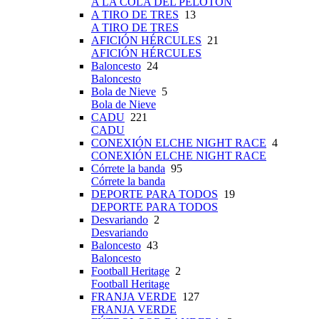
A LA COLA DEL PELOTÓN
A TIRO DE TRES
13
A TIRO DE TRES
AFICIÓN HÉRCULES
21
AFICIÓN HÉRCULES
Baloncesto
24
Baloncesto
Bola de Nieve
5
Bola de Nieve
CADU
221
CADU
CONEXIÓN ELCHE NIGHT RACE
4
CONEXIÓN ELCHE NIGHT RACE
Córrete la banda
95
Córrete la banda
DEPORTE PARA TODOS
19
DEPORTE PARA TODOS
Desvariando
2
Desvariando
Baloncesto
43
Baloncesto
Football Heritage
2
Football Heritage
FRANJA VERDE
127
FRANJA VERDE