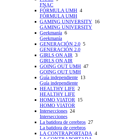
FNAC
FÓRMULA UMH
4
FÓRMULA UMH
GAMING UNIVERSITY
16
GAMING UNIVERSITY
Geekmanía
6
Geekmanía
GENERACIÓN 2.0
5
GENERACIÓN 2.0
GIRLS ON AIR
3
GIRLS ON AIR
GOING OUT UMH
47
GOING OUT UMH
Guía independiente
13
Guía independiente
HEALTHY LIFE
2
HEALTHY LIFE
HOMO VIATOR
15
HOMO VIATOR
Intersecciones
24
Intersecciones
La batidora de cerebros
27
La batidora de cerebros
LA CONTRAPORTADA
4
LA CONTRAPORTADA