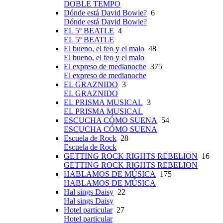
DOBLE TEMPO
Dónde está David Bowie?
6
Dónde está David Bowie?
EL 5º BEATLE
4
EL 5º BEATLE
El bueno, el feo y el malo
48
El bueno, el feo y el malo
El expreso de medianoche
375
El expreso de medianoche
EL GRAZNIDO
3
EL GRAZNIDO
EL PRISMA MUSICAL
3
EL PRISMA MUSICAL
ESCUCHA CÓMO SUENA
54
ESCUCHA CÓMO SUENA
Escuela de Rock
28
Escuela de Rock
GETTING ROCK RIGHTS REBELION
16
GETTING ROCK RIGHTS REBELION
HABLAMOS DE MÚSICA
175
HABLAMOS DE MÚSICA
Hal sings Daisy
22
Hal sings Daisy
Hotel particular
27
Hotel particular