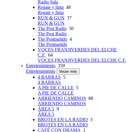
Radio Sala
Regate y finta
48
Regate y finta
RUN & GUN
37
RUN & GUN
The Post Radio
50
The Post Radio
The Postpartido
4
The Postpartido
VOCES FRANJIVERDES DEL ELCHE
C.F.
64
VOCES FRANJIVERDES DEL ELCHE C.F.
Entretenimiento
359
Entretenimiento
Veure més
4 BARRAS
5
4 BARRAS
A PIE DE CALLE
5
A PIE DE CALLE
ABRIENDO CAMINOS
88
ABRIENDO CAMINOS
ÁREA 5
9
ÁREA 5
BROTES EN LA RADIO
3
BROTES EN LA RADIO
CAFÉ CON DRAMA
1