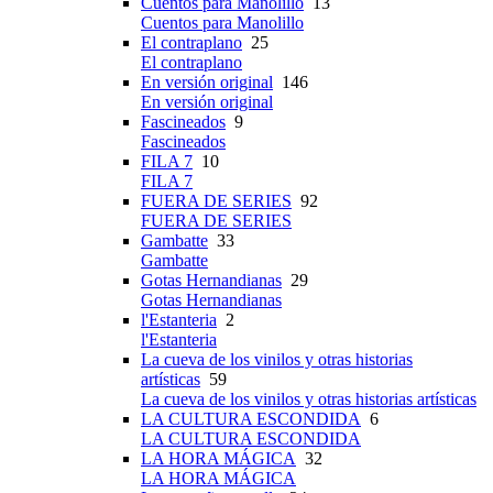
Cuentos para Manolillo
13
Cuentos para Manolillo
El contraplano
25
El contraplano
En versión original
146
En versión original
Fascineados
9
Fascineados
FILA 7
10
FILA 7
FUERA DE SERIES
92
FUERA DE SERIES
Gambatte
33
Gambatte
Gotas Hernandianas
29
Gotas Hernandianas
l'Estanteria
2
l'Estanteria
La cueva de los vinilos y otras historias
artísticas
59
La cueva de los vinilos y otras historias artísticas
LA CULTURA ESCONDIDA
6
LA CULTURA ESCONDIDA
LA HORA MÁGICA
32
LA HORA MÁGICA