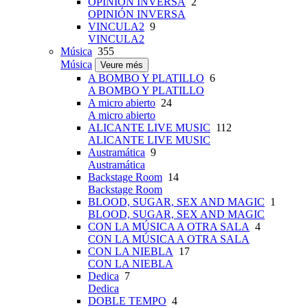
OPINIÓN INVERSA
2
OPINIÓN INVERSA
VINCULA2
9
VINCULA2
Música
355
Música
Veure més
A BOMBO Y PLATILLO
6
A BOMBO Y PLATILLO
A micro abierto
24
A micro abierto
ALICANTE LIVE MUSIC
112
ALICANTE LIVE MUSIC
Austramática
9
Austramática
Backstage Room
14
Backstage Room
BLOOD, SUGAR, SEX AND MAGIC
1
BLOOD, SUGAR, SEX AND MAGIC
CON LA MÚSICA A OTRA SALA
4
CON LA MÚSICA A OTRA SALA
CON LA NIEBLA
17
CON LA NIEBLA
Dedica
7
Dedica
DOBLE TEMPO
4