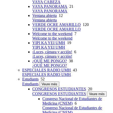
VAYA CABEZA
VAYA PANORAMA
21
VAYA PANORAMA
Ventana abierta
12
Ventana abierta
VERDE OCRE AMARILLO
120
VERDE OCRE AMARILLO
Welcome to the weekend
7
Welcome to the weekend
YIPI KA YEI UMH
19
YIPI KA YEI UMH
¡Luces, cámara y acción!
6
¡Luces, cámara y acción!
¿QUÉ ME PONGO?
38
¿QUÉ ME PONGO?
ESPECIALES RADIO UMH
43
ESPECIALES RADIO UMH
Estudiants
52
Estudiants
Veure més
CONGRESOS ESTUDIANTES
20
CONGRESOS ESTUDIANTES
Veure més
Congreso Nacional de Estudiantes de
Medicina (CNEM)
6
Congreso Nacional de Estudiantes de
Medicina (CNEM)