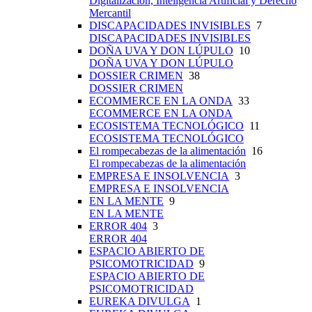
Digitalización, Inteligencia Artificial y Derecho
Mercantil
DISCAPACIDADES INVISIBLES
7
DISCAPACIDADES INVISIBLES
DOÑA UVA Y DON LÚPULO
10
DOÑA UVA Y DON LÚPULO
DOSSIER CRIMEN
38
DOSSIER CRIMEN
ECOMMERCE EN LA ONDA
33
ECOMMERCE EN LA ONDA
ECOSISTEMA TECNOLÓGICO
11
ECOSISTEMA TECNOLÓGICO
El rompecabezas de la alimentación
16
El rompecabezas de la alimentación
EMPRESA E INSOLVENCIA
3
EMPRESA E INSOLVENCIA
EN LA MENTE
9
EN LA MENTE
ERROR 404
3
ERROR 404
ESPACIO ABIERTO DE
PSICOMOTRICIDAD
9
ESPACIO ABIERTO DE
PSICOMOTRICIDAD
EUREKA DIVULGA
1