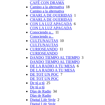
CAFÉ CON DRAMA
Camino a la alternativa
18
Camino a la alternativa
CHARLA DE QUERIDAS
1
CHARLA DE QUERIDAS
CON LA LUZ APAGADA
6
CON LA LUZ APAGADA
Conociendo a...
11
Conociendo a...
CULTUNAUTAS
10
CULTUNAUTAS
CURIOSEANDO
11
CURIOSEANDO
DANDO TIEMPO AL TIEMPO
3
DANDO TIEMPO AL TIEMPO
DE LA RADIO A TU MESA
6
DE LA RADIO A TU MESA
DE TOT UN POC
7
DE TOT UN POC
De tú a tú
25
De tú a tú
Días de Radio
34
Días de Radio
Digital Life Style
2
Digital Life Style