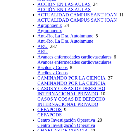
ACCIÓN EN LAS AULAS
24
ACCIÓN EN LAS AULAS
ACTUALIDAD CAMPUS SANT JOAN
11
ACTUALIDAD CAMPUS SANT JOAN
Agrophoenix
24
Agrophoenix
Anti-Ro, La Dra. Autoinmune
5
Anti-Ro, La Dra. Autoinmune
ARU
287
ARU
Avances enfermedades cardiovasculares
6
Avances enfermedades cardiovasculares
Bacilos y Cocos
8
Bacilos y Cocos
CAMINANDO POR LA CIENCIA
37
CAMINANDO POR LA CIENCIA
CASOS Y COSAS DE DERECHO
INTERNACIONAL PRIVADO
10
CASOS Y COSAS DE DERECHO
INTERNACIONAL PRIVADO
CEFAPODS
9
CEFAPODS
Centro Investigación Operativa
20
Centro Investigación Operativa
CHARLAS DE CIENCIA
40