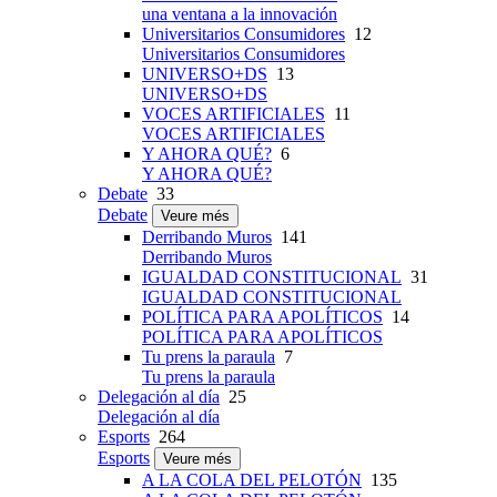
una ventana a la innovación
Universitarios Consumidores
12
Universitarios Consumidores
UNIVERSO+DS
13
UNIVERSO+DS
VOCES ARTIFICIALES
11
VOCES ARTIFICIALES
Y AHORA QUÉ?
6
Y AHORA QUÉ?
Debate
33
Debate
Veure més
Derribando Muros
141
Derribando Muros
IGUALDAD CONSTITUCIONAL
31
IGUALDAD CONSTITUCIONAL
POLÍTICA PARA APOLÍTICOS
14
POLÍTICA PARA APOLÍTICOS
Tu prens la paraula
7
Tu prens la paraula
Delegación al día
25
Delegación al día
Esports
264
Esports
Veure més
A LA COLA DEL PELOTÓN
135