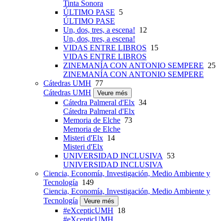
Tinta Sonora
ÚLTIMO PASE
5
ÚLTIMO PASE
Un, dos, tres, a escena!
12
Un, dos, tres, a escena!
VIDAS ENTRE LIBROS
15
VIDAS ENTRE LIBROS
ZINEMANÍA CON ANTONIO SEMPERE
25
ZINEMANÍA CON ANTONIO SEMPERE
Cátedras UMH
77
Cátedras UMH
Veure més
Cátedra Palmeral d'Elx
34
Cátedra Palmeral d'Elx
Memoria de Elche
73
Memoria de Elche
Misteri d'Elx
14
Misteri d'Elx
UNIVERSIDAD INCLUSIVA
53
UNIVERSIDAD INCLUSIVA
Ciencia, Economía, Investigación, Medio Ambiente y
Tecnología
149
Ciencia, Economía, Investigación, Medio Ambiente y
Tecnología
Veure més
#eXcepticUMH
18
#eXcepticUMH