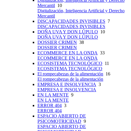
Digitalización, Inteligencia Artificial y Derecho
Mercantil
10
Digitalización, Inteligencia Artificial y Derecho
Mercantil
DISCAPACIDADES INVISIBLES
7
DISCAPACIDADES INVISIBLES
DOÑA UVA Y DON LÚPULO
10
DOÑA UVA Y DON LÚPULO
DOSSIER CRIMEN
38
DOSSIER CRIMEN
ECOMMERCE EN LA ONDA
33
ECOMMERCE EN LA ONDA
ECOSISTEMA TECNOLÓGICO
11
ECOSISTEMA TECNOLÓGICO
El rompecabezas de la alimentación
16
El rompecabezas de la alimentación
EMPRESA E INSOLVENCIA
3
EMPRESA E INSOLVENCIA
EN LA MENTE
9
EN LA MENTE
ERROR 404
3
ERROR 404
ESPACIO ABIERTO DE
PSICOMOTRICIDAD
9
ESPACIO ABIERTO DE