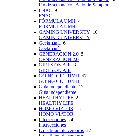
Fin de semana con Antonio Sempere
FNAC
9
FNAC
FÓRMULA UMH
4
FÓRMULA UMH
GAMING UNIVERSITY
16
GAMING UNIVERSITY
Geekmanía
6
Geekmanía
GENERACIÓN 2.0
5
GENERACIÓN 2.0
GIRLS ON AIR
3
GIRLS ON AIR
GOING OUT UMH
47
GOING OUT UMH
Guía independiente
13
Guía independiente
HEALTHY LIFE
2
HEALTHY LIFE
HOMO VIATOR
15
HOMO VIATOR
Intersecciones
24
Intersecciones
La batidora de cerebros
27
La batidora de cerebros