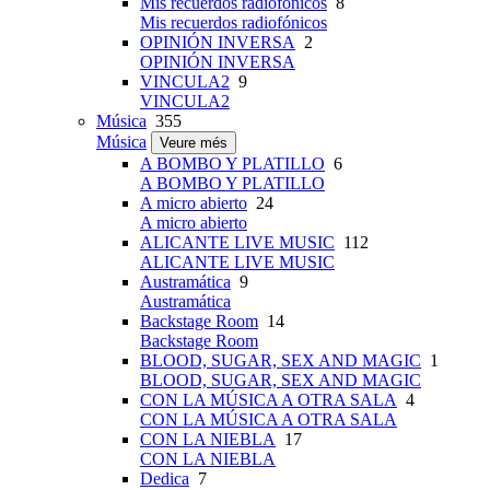
Mis recuerdos radiofónicos
8
Mis recuerdos radiofónicos
OPINIÓN INVERSA
2
OPINIÓN INVERSA
VINCULA2
9
VINCULA2
Música
355
Música
Veure més
A BOMBO Y PLATILLO
6
A BOMBO Y PLATILLO
A micro abierto
24
A micro abierto
ALICANTE LIVE MUSIC
112
ALICANTE LIVE MUSIC
Austramática
9
Austramática
Backstage Room
14
Backstage Room
BLOOD, SUGAR, SEX AND MAGIC
1
BLOOD, SUGAR, SEX AND MAGIC
CON LA MÚSICA A OTRA SALA
4
CON LA MÚSICA A OTRA SALA
CON LA NIEBLA
17
CON LA NIEBLA
Dedica
7