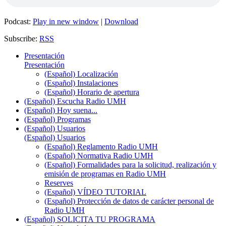
Podcast:
Play in new window
|
Download
Subscribe:
RSS
Presentación
Presentación
(Español) Localización
(Español) Instalaciones
(Español) Horario de apertura
(Español) Escucha Radio UMH
(Español) Hoy suena...
(Español) Programas
(Español) Usuarios
(Español) Usuarios
(Español) Reglamento Radio UMH
(Español) Normativa Radio UMH
(Español) Formalidades para la solicitud, realización y
emisión de programas en Radio UMH
Reserves
(Español) VÍDEO TUTORIAL
(Español) Protección de datos de carácter personal de
Radio UMH
(Español) SOLICITA TU PROGRAMA