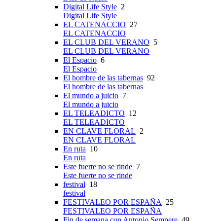
Digital Life Style
2
Digital Life Style
EL CATENACCIO
27
EL CATENACCIO
EL CLUB DEL VERANO
5
EL CLUB DEL VERANO
El Espacio
6
El Espacio
El hombre de las tabernas
92
El hombre de las tabernas
El mundo a juicio
7
El mundo a juicio
EL TELEADICTO
12
EL TELEADICTO
EN CLAVE FLORAL
2
EN CLAVE FLORAL
En ruta
10
En ruta
Este fuerte no se rinde
7
Este fuerte no se rinde
festival
18
festival
FESTIVALEO POR ESPAÑA
25
FESTIVALEO POR ESPAÑA
Fin de semana con Antonio Sempere
49