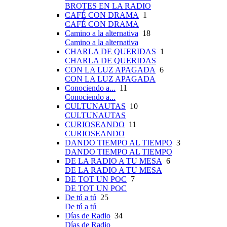
BROTES EN LA RADIO
CAFÉ CON DRAMA
1
CAFÉ CON DRAMA
Camino a la alternativa
18
Camino a la alternativa
CHARLA DE QUERIDAS
1
CHARLA DE QUERIDAS
CON LA LUZ APAGADA
6
CON LA LUZ APAGADA
Conociendo a...
11
Conociendo a...
CULTUNAUTAS
10
CULTUNAUTAS
CURIOSEANDO
11
CURIOSEANDO
DANDO TIEMPO AL TIEMPO
3
DANDO TIEMPO AL TIEMPO
DE LA RADIO A TU MESA
6
DE LA RADIO A TU MESA
DE TOT UN POC
7
DE TOT UN POC
De tú a tú
25
De tú a tú
Días de Radio
34
Días de Radio