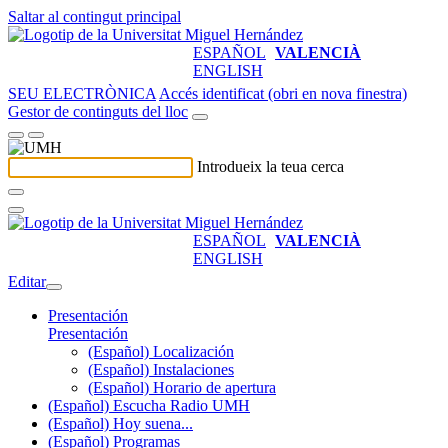
Saltar al contingut principal
ESPAÑOL
VALENCIÀ
ENGLISH
SEU ELECTRÒNICA
Accés identificat (obri en nova finestra)
Gestor de continguts del lloc
Introdueix la teua cerca
ESPAÑOL
VALENCIÀ
ENGLISH
Editar
Presentación
Presentación
(Español) Localización
(Español) Instalaciones
(Español) Horario de apertura
(Español) Escucha Radio UMH
(Español) Hoy suena...
(Español) Programas