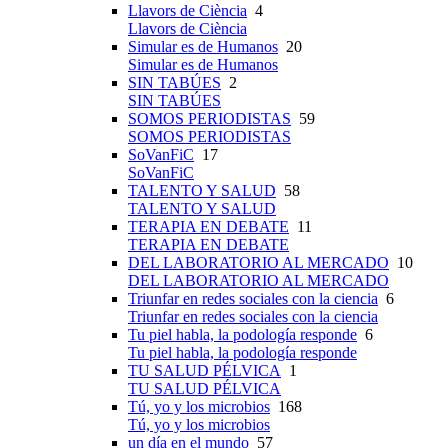
Llavors de Ciència
4
Llavors de Ciència
Simular es de Humanos
20
Simular es de Humanos
SIN TABÚES
2
SIN TABÚES
SOMOS PERIODISTAS
59
SOMOS PERIODISTAS
SoVanFiC
17
SoVanFiC
TALENTO Y SALUD
58
TALENTO Y SALUD
TERAPIA EN DEBATE
11
TERAPIA EN DEBATE
DEL LABORATORIO AL MERCADO
10
DEL LABORATORIO AL MERCADO
Triunfar en redes sociales con la ciencia
6
Triunfar en redes sociales con la ciencia
Tu piel habla, la podología responde
6
Tu piel habla, la podología responde
TU SALUD PÉLVICA
1
TU SALUD PÉLVICA
Tú, yo y los microbios
168
Tú, yo y los microbios
un día en el mundo
57