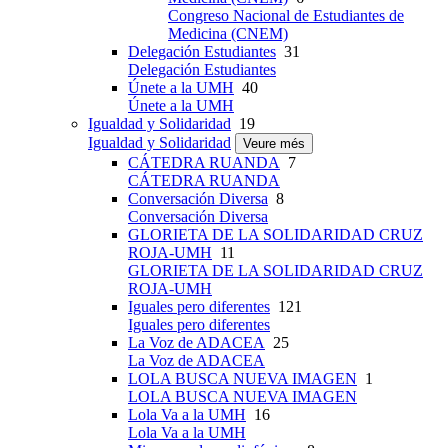
Congreso Nacional de Estudiantes de
Medicina (CNEM)
Delegación Estudiantes
31
Delegación Estudiantes
Únete a la UMH
40
Únete a la UMH
Igualdad y Solidaridad
19
Igualdad y Solidaridad
Veure més
CÁTEDRA RUANDA
7
CÁTEDRA RUANDA
Conversación Diversa
8
Conversación Diversa
GLORIETA DE LA SOLIDARIDAD CRUZ
ROJA-UMH
11
GLORIETA DE LA SOLIDARIDAD CRUZ
ROJA-UMH
Iguales pero diferentes
121
Iguales pero diferentes
La Voz de ADACEA
25
La Voz de ADACEA
LOLA BUSCA NUEVA IMAGEN
1
LOLA BUSCA NUEVA IMAGEN
Lola Va a la UMH
16
Lola Va a la UMH