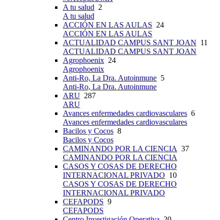
A tu salud
2
A tu salud
ACCIÓN EN LAS AULAS
24
ACCIÓN EN LAS AULAS
ACTUALIDAD CAMPUS SANT JOAN
11
ACTUALIDAD CAMPUS SANT JOAN
Agrophoenix
24
Agrophoenix
Anti-Ro, La Dra. Autoinmune
5
Anti-Ro, La Dra. Autoinmune
ARU
287
ARU
Avances enfermedades cardiovasculares
6
Avances enfermedades cardiovasculares
Bacilos y Cocos
8
Bacilos y Cocos
CAMINANDO POR LA CIENCIA
37
CAMINANDO POR LA CIENCIA
CASOS Y COSAS DE DERECHO
INTERNACIONAL PRIVADO
10
CASOS Y COSAS DE DERECHO
INTERNACIONAL PRIVADO
CEFAPODS
9
CEFAPODS
Centro Investigación Operativa
20