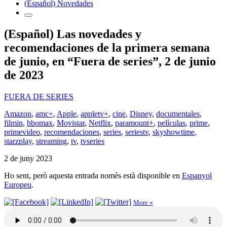
(Español) Novedades
(Español) Las novedades y
recomendaciones de la primera semana
de junio, en “Fuera de series”, 2 de junio
de 2023
FUERA DE SERIES
Amazon
,
amc+
,
Apple
,
appletv+
,
cine
,
Disney
,
documentales
,
filmin
,
hbomax
,
Movistar
,
Netflix
,
paramount+
,
películas
,
prime
,
primevideo
,
recomendaciones
,
series
,
seriestv
,
skyshowtime
,
starzplay
,
streaming
,
tv
,
tvseries
2 de juny 2023
Ho sent, però aquesta entrada només està disponible en
Espanyol
Europeu
.
More »