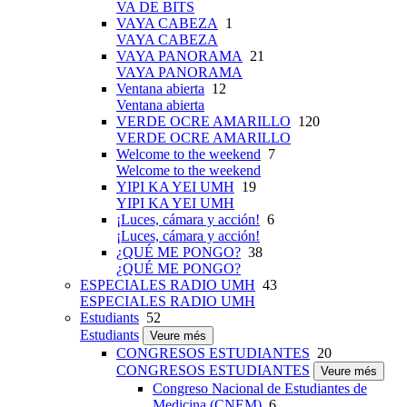
VA DE BITS
VAYA CABEZA
1
VAYA CABEZA
VAYA PANORAMA
21
VAYA PANORAMA
Ventana abierta
12
Ventana abierta
VERDE OCRE AMARILLO
120
VERDE OCRE AMARILLO
Welcome to the weekend
7
Welcome to the weekend
YIPI KA YEI UMH
19
YIPI KA YEI UMH
¡Luces, cámara y acción!
6
¡Luces, cámara y acción!
¿QUÉ ME PONGO?
38
¿QUÉ ME PONGO?
ESPECIALES RADIO UMH
43
ESPECIALES RADIO UMH
Estudiants
52
Estudiants
Veure més
CONGRESOS ESTUDIANTES
20
CONGRESOS ESTUDIANTES
Veure més
Congreso Nacional de Estudiantes de
Medicina (CNEM)
6