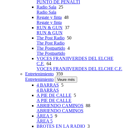
PUNTO DE PENALTI
Radio Sala
25
Radio Sala
Regate y finta
48
Regate y finta
RUN & GUN
37
RUN & GUN
The Post Radio
50
The Post Radio
The Postpartido
4
The Postpartido
VOCES FRANJIVERDES DEL ELCHE
C.F.
64
VOCES FRANJIVERDES DEL ELCHE C.F.
Entretenimiento
359
Entretenimiento
Veure més
4 BARRAS
5
4 BARRAS
A PIE DE CALLE
5
A PIE DE CALLE
ABRIENDO CAMINOS
88
ABRIENDO CAMINOS
ÁREA 5
9
ÁREA 5
BROTES EN LA RADIO
3