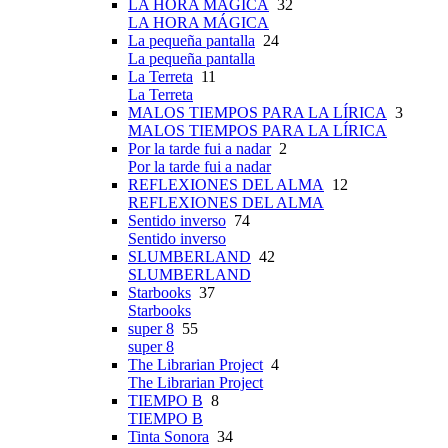
LA HORA MÁGICA
32
LA HORA MÁGICA
La pequeña pantalla
24
La pequeña pantalla
La Terreta
11
La Terreta
MALOS TIEMPOS PARA LA LÍRICA
3
MALOS TIEMPOS PARA LA LÍRICA
Por la tarde fui a nadar
2
Por la tarde fui a nadar
REFLEXIONES DEL ALMA
12
REFLEXIONES DEL ALMA
Sentido inverso
74
Sentido inverso
SLUMBERLAND
42
SLUMBERLAND
Starbooks
37
Starbooks
super 8
55
super 8
The Librarian Project
4
The Librarian Project
TIEMPO B
8
TIEMPO B
Tinta Sonora
34