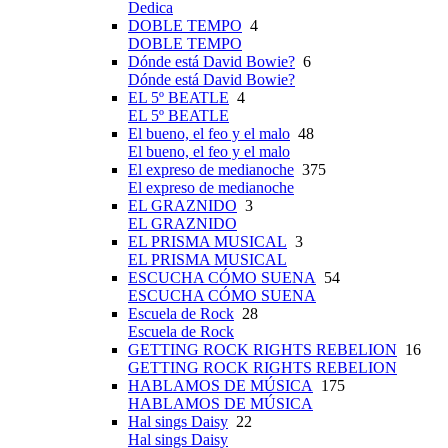
Dedica
DOBLE TEMPO
4
DOBLE TEMPO
Dónde está David Bowie?
6
Dónde está David Bowie?
EL 5º BEATLE
4
EL 5º BEATLE
El bueno, el feo y el malo
48
El bueno, el feo y el malo
El expreso de medianoche
375
El expreso de medianoche
EL GRAZNIDO
3
EL GRAZNIDO
EL PRISMA MUSICAL
3
EL PRISMA MUSICAL
ESCUCHA CÓMO SUENA
54
ESCUCHA CÓMO SUENA
Escuela de Rock
28
Escuela de Rock
GETTING ROCK RIGHTS REBELION
16
GETTING ROCK RIGHTS REBELION
HABLAMOS DE MÚSICA
175
HABLAMOS DE MÚSICA
Hal sings Daisy
22
Hal sings Daisy