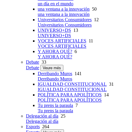
un día en el mundo
una ventana a la innovación
50
una ventana a la innovación
Universitarios Consumidores
12
Universitarios Consumidores
UNIVERSO+DS
13
UNIVERSO+DS
VOCES ARTIFICIALES
11
VOCES ARTIFICIALES
Y AHORA QUÉ?
6
Y AHORA QUÉ?
Debate
33
Debate
Veure més
Derribando Muros
141
Derribando Muros
IGUALDAD CONSTITUCIONAL
31
IGUALDAD CONSTITUCIONAL
POLÍTICA PARA APOLÍTICOS
14
POLÍTICA PARA APOLÍTICOS
Tu prens la paraula
7
Tu prens la paraula
Delegación al día
25
Delegación al día
Esports
264