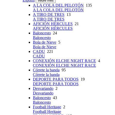
Esports
Veure més
A LA COLA DEL PELOTÓN
135
A LA COLA DEL PELOTÓN
A TIRO DE TRES
13
A TIRO DE TRES
AFICIÓN HÉRCULES
21
AFICIÓN HÉRCULES
Baloncesto
24
Baloncesto
Bola de Nieve
5
Bola de Nieve
CADU
221
CADU
CONEXIÓN ELCHE NIGHT RACE
4
CONEXIÓN ELCHE NIGHT RACE
Córrete la banda
95
Córrete la banda
DEPORTE PARA TODOS
19
DEPORTE PARA TODOS
Desvariando
2
Desvariando
Baloncesto
43
Baloncesto
Football Heritage
2
Football Heritage