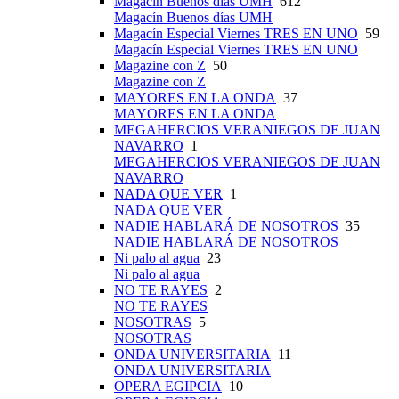
Magacín Buenos días UMH
612
Magacín Buenos días UMH
Magacín Especial Viernes TRES EN UNO
59
Magacín Especial Viernes TRES EN UNO
Magazine con Z
50
Magazine con Z
MAYORES EN LA ONDA
37
MAYORES EN LA ONDA
MEGAHERCIOS VERANIEGOS DE JUAN
NAVARRO
1
MEGAHERCIOS VERANIEGOS DE JUAN
NAVARRO
NADA QUE VER
1
NADA QUE VER
NADIE HABLARÁ DE NOSOTROS
35
NADIE HABLARÁ DE NOSOTROS
Ni palo al agua
23
Ni palo al agua
NO TE RAYES
2
NO TE RAYES
NOSOTRAS
5
NOSOTRAS
ONDA UNIVERSITARIA
11
ONDA UNIVERSITARIA
OPERA EGIPCIA
10