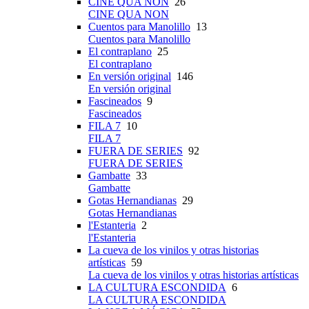
CINE QUA NON
26
CINE QUA NON
Cuentos para Manolillo
13
Cuentos para Manolillo
El contraplano
25
El contraplano
En versión original
146
En versión original
Fascineados
9
Fascineados
FILA 7
10
FILA 7
FUERA DE SERIES
92
FUERA DE SERIES
Gambatte
33
Gambatte
Gotas Hernandianas
29
Gotas Hernandianas
l'Estanteria
2
l'Estanteria
La cueva de los vinilos y otras historias
artísticas
59
La cueva de los vinilos y otras historias artísticas
LA CULTURA ESCONDIDA
6
LA CULTURA ESCONDIDA