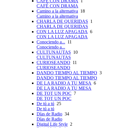
CAFÉ CON DRAMA
1
CAFÉ CON DRAMA
Camino a la alternativa
18
Camino a la alternativa
CHARLA DE QUERIDAS
1
CHARLA DE QUERIDAS
CON LA LUZ APAGADA
6
CON LA LUZ APAGADA
Conociendo a...
11
Conociendo a...
CULTUNAUTAS
10
CULTUNAUTAS
CURIOSEANDO
11
CURIOSEANDO
DANDO TIEMPO AL TIEMPO
3
DANDO TIEMPO AL TIEMPO
DE LA RADIO A TU MESA
6
DE LA RADIO A TU MESA
DE TOT UN POC
7
DE TOT UN POC
De tú a tú
25
De tú a tú
Días de Radio
34
Días de Radio
Digital Life Style
2