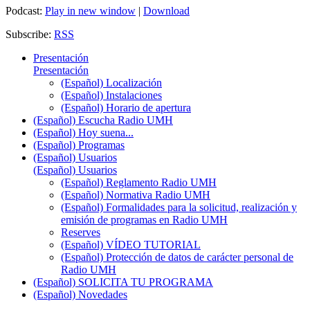
Podcast:
Play in new window
|
Download
Subscribe:
RSS
Presentación
Presentación
(Español) Localización
(Español) Instalaciones
(Español) Horario de apertura
(Español) Escucha Radio UMH
(Español) Hoy suena...
(Español) Programas
(Español) Usuarios
(Español) Usuarios
(Español) Reglamento Radio UMH
(Español) Normativa Radio UMH
(Español) Formalidades para la solicitud, realización y
emisión de programas en Radio UMH
Reserves
(Español) VÍDEO TUTORIAL
(Español) Protección de datos de carácter personal de
Radio UMH
(Español) SOLICITA TU PROGRAMA
(Español) Novedades