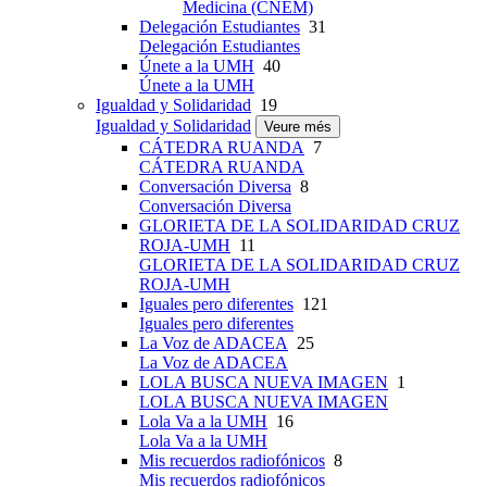
Medicina (CNEM)
Delegación Estudiantes
31
Delegación Estudiantes
Únete a la UMH
40
Únete a la UMH
Igualdad y Solidaridad
19
Igualdad y Solidaridad
Veure més
CÁTEDRA RUANDA
7
CÁTEDRA RUANDA
Conversación Diversa
8
Conversación Diversa
GLORIETA DE LA SOLIDARIDAD CRUZ
ROJA-UMH
11
GLORIETA DE LA SOLIDARIDAD CRUZ
ROJA-UMH
Iguales pero diferentes
121
Iguales pero diferentes
La Voz de ADACEA
25
La Voz de ADACEA
LOLA BUSCA NUEVA IMAGEN
1
LOLA BUSCA NUEVA IMAGEN
Lola Va a la UMH
16
Lola Va a la UMH
Mis recuerdos radiofónicos
8
Mis recuerdos radiofónicos