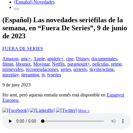
(Español) Novedades
(Español) Las novedades seriéfilas de la
semana, en “Fuera De Series”, 9 de junio
de 2023
FUERA DE SERIES
Amazon
,
amc+
,
Apple
,
appletv+
,
cine
,
Disney
,
documentales
,
filmin
,
hbomax
,
Movistar
,
Netflix
,
paramount+
,
películas
,
prime
,
primevideo
,
recomendaciones
,
series
,
seriestv
,
skyshowtime
,
starzplay
,
streaming
,
tv
,
tvseries
9 de juny 2023
Ho sent, però aquesta entrada només està disponible en
Espanyol
Europeu
.
More »