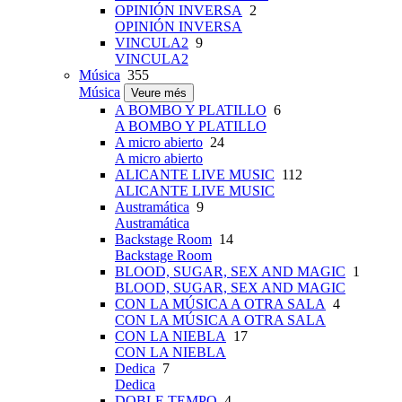
OPINIÓN INVERSA
2
OPINIÓN INVERSA
VINCULA2
9
VINCULA2
Música
355
Música
Veure més
A BOMBO Y PLATILLO
6
A BOMBO Y PLATILLO
A micro abierto
24
A micro abierto
ALICANTE LIVE MUSIC
112
ALICANTE LIVE MUSIC
Austramática
9
Austramática
Backstage Room
14
Backstage Room
BLOOD, SUGAR, SEX AND MAGIC
1
BLOOD, SUGAR, SEX AND MAGIC
CON LA MÚSICA A OTRA SALA
4
CON LA MÚSICA A OTRA SALA
CON LA NIEBLA
17
CON LA NIEBLA
Dedica
7
Dedica
DOBLE TEMPO
4