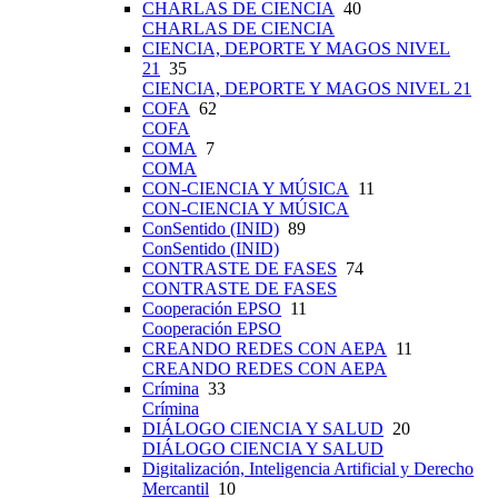
CHARLAS DE CIENCIA
40
CHARLAS DE CIENCIA
CIENCIA, DEPORTE Y MAGOS NIVEL
21
35
CIENCIA, DEPORTE Y MAGOS NIVEL 21
COFA
62
COFA
COMA
7
COMA
CON-CIENCIA Y MÚSICA
11
CON-CIENCIA Y MÚSICA
ConSentido (INID)
89
ConSentido (INID)
CONTRASTE DE FASES
74
CONTRASTE DE FASES
Cooperación EPSO
11
Cooperación EPSO
CREANDO REDES CON AEPA
11
CREANDO REDES CON AEPA
Crímina
33
Crímina
DIÁLOGO CIENCIA Y SALUD
20
DIÁLOGO CIENCIA Y SALUD
Digitalización, Inteligencia Artificial y Derecho
Mercantil
10