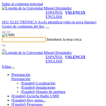
Saltar al contingut principal
ESPAÑOL
VALENCIÀ
ENGLISH
SEU ELECTRÒNICA
Accés identificat (obri en nova finestra)
Gestor de continguts del lloc
Introdueix la teua cerca
ESPAÑOL
VALENCIÀ
ENGLISH
Editar
Presentación
Presentación
(Español) Localización
(Español) Instalaciones
(Español) Horario de apertura
(Español) Escucha Radio UMH
(Español) Hoy suena...
(Español) Programas