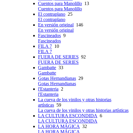
Cuentos para Manolillo
13
Cuentos para Manolillo
El contraplano
25
El contraplano
En versión original
146
En versión original
Fascineados
9
Fascineados
FILA 7
10
FILA 7
FUERA DE SERIES
92
FUERA DE SERIES
Gambatte
33
Gambatte
Gotas Hernandianas
29
Gotas Hernandianas
l'Estanteria
2
l'Estanteria
La cueva de los vinilos y otras historias
artísticas
59
La cueva de los vinilos y otras historias artísticas
LA CULTURA ESCONDIDA
6
LA CULTURA ESCONDIDA
LA HORA MÁGICA
32
LA HORA MÁGICA