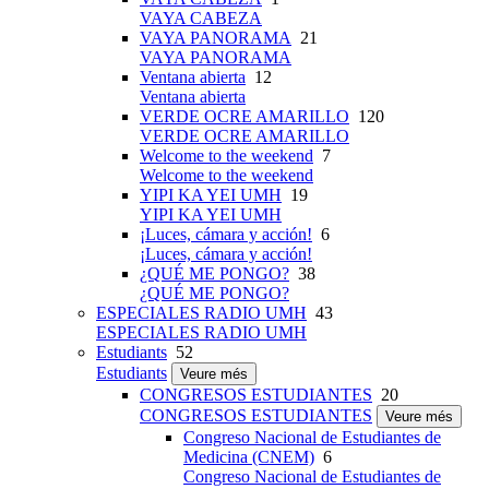
VAYA CABEZA
VAYA PANORAMA
21
VAYA PANORAMA
Ventana abierta
12
Ventana abierta
VERDE OCRE AMARILLO
120
VERDE OCRE AMARILLO
Welcome to the weekend
7
Welcome to the weekend
YIPI KA YEI UMH
19
YIPI KA YEI UMH
¡Luces, cámara y acción!
6
¡Luces, cámara y acción!
¿QUÉ ME PONGO?
38
¿QUÉ ME PONGO?
ESPECIALES RADIO UMH
43
ESPECIALES RADIO UMH
Estudiants
52
Estudiants
Veure més
CONGRESOS ESTUDIANTES
20
CONGRESOS ESTUDIANTES
Veure més
Congreso Nacional de Estudiantes de
Medicina (CNEM)
6
Congreso Nacional de Estudiantes de