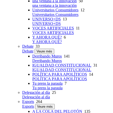
una ventana a la innovación
50
una ventana a la innovación
Universitarios Consumidores
12
Universitarios Consumidores
UNIVERSO+DS
13
UNIVERSO+DS
VOCES ARTIFICIALES
11
VOCES ARTIFICIALES
Y AHORA QUÉ?
6
Y AHORA QUÉ?
Debate
33
Debate
Veure més
Derribando Muros
141
Derribando Muros
IGUALDAD CONSTITUCIONAL
31
IGUALDAD CONSTITUCIONAL
POLÍTICA PARA APOLÍTICOS
14
POLÍTICA PARA APOLÍTICOS
Tu prens la paraula
7
Tu prens la paraula
Delegación al día
25
Delegación al día
Esports
264
Esports
Veure més
A LA COLA DEL PELOTÓN
135