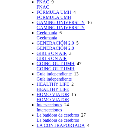
FNAC
9
FNAC
FÓRMULA UMH
4
FÓRMULA UMH
GAMING UNIVERSITY
16
GAMING UNIVERSITY
Geekmanía
6
Geekmanía
GENERACIÓN 2.0
5
GENERACIÓN 2.0
GIRLS ON AIR
3
GIRLS ON AIR
GOING OUT UMH
47
GOING OUT UMH
Guía independiente
13
Guía independiente
HEALTHY LIFE
2
HEALTHY LIFE
HOMO VIATOR
15
HOMO VIATOR
Intersecciones
24
Intersecciones
La batidora de cerebros
27
La batidora de cerebros
LA CONTRAPORTADA
4