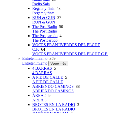
Radio Sala
Regate y finta
48
Regate y finta
RUN & GUN
37
RUN & GUN
The Post Radio
50
The Post Radio
The Postpartido
4
The Postpartido
VOCES FRANJIVERDES DEL ELCHE
C.F.
64
VOCES FRANJIVERDES DEL ELCHE C.F.
Entretenimiento
359
Entretenimiento
Veure més
4 BARRAS
5
4 BARRAS
A PIE DE CALLE
5
A PIE DE CALLE
ABRIENDO CAMINOS
88
ABRIENDO CAMINOS
ÁREA 5
9
ÁREA 5
BROTES EN LA RADIO
3
BROTES EN LA RADIO