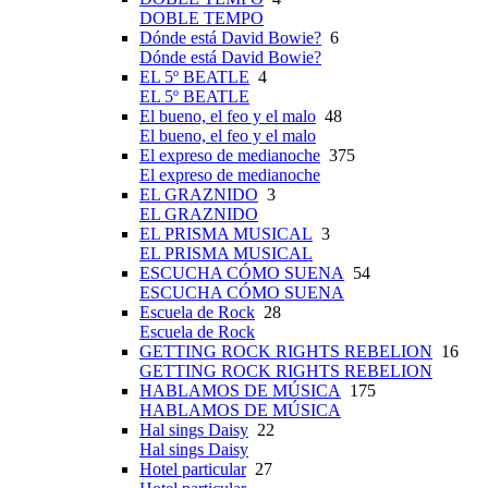
DOBLE TEMPO
Dónde está David Bowie?
6
Dónde está David Bowie?
EL 5º BEATLE
4
EL 5º BEATLE
El bueno, el feo y el malo
48
El bueno, el feo y el malo
El expreso de medianoche
375
El expreso de medianoche
EL GRAZNIDO
3
EL GRAZNIDO
EL PRISMA MUSICAL
3
EL PRISMA MUSICAL
ESCUCHA CÓMO SUENA
54
ESCUCHA CÓMO SUENA
Escuela de Rock
28
Escuela de Rock
GETTING ROCK RIGHTS REBELION
16
GETTING ROCK RIGHTS REBELION
HABLAMOS DE MÚSICA
175
HABLAMOS DE MÚSICA
Hal sings Daisy
22
Hal sings Daisy
Hotel particular
27