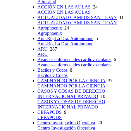
A tu salud
ACCIÓN EN LAS AULAS
24
ACCIÓN EN LAS AULAS
ACTUALIDAD CAMPUS SANT JOAN
11
ACTUALIDAD CAMPUS SANT JOAN
Agrophoenix
24
Agrophoenix
Anti-Ro, La Dra. Autoinmune
5
Anti-Ro, La Dra. Autoinmune
ARU
287
ARU
Avances enfermedades cardiovasculares
6
Avances enfermedades cardiovasculares
Bacilos y Cocos
8
Bacilos y Cocos
CAMINANDO POR LA CIENCIA
37
CAMINANDO POR LA CIENCIA
CASOS Y COSAS DE DERECHO
INTERNACIONAL PRIVADO
10
CASOS Y COSAS DE DERECHO
INTERNACIONAL PRIVADO
CEFAPODS
9
CEFAPODS
Centro Investigación Operativa
20
Centro Investigación Operativa