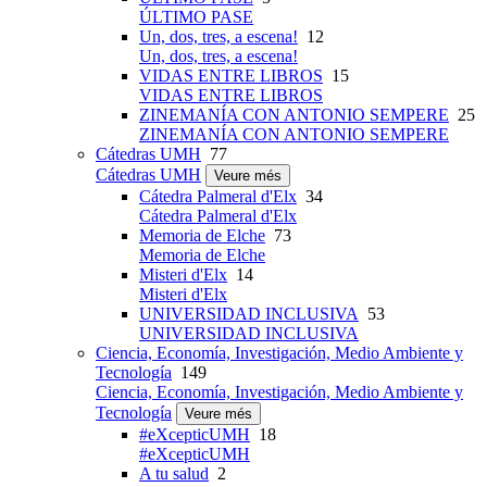
ÚLTIMO PASE
Un, dos, tres, a escena!
12
Un, dos, tres, a escena!
VIDAS ENTRE LIBROS
15
VIDAS ENTRE LIBROS
ZINEMANÍA CON ANTONIO SEMPERE
25
ZINEMANÍA CON ANTONIO SEMPERE
Cátedras UMH
77
Cátedras UMH
Veure més
Cátedra Palmeral d'Elx
34
Cátedra Palmeral d'Elx
Memoria de Elche
73
Memoria de Elche
Misteri d'Elx
14
Misteri d'Elx
UNIVERSIDAD INCLUSIVA
53
UNIVERSIDAD INCLUSIVA
Ciencia, Economía, Investigación, Medio Ambiente y
Tecnología
149
Ciencia, Economía, Investigación, Medio Ambiente y
Tecnología
Veure més
#eXcepticUMH
18
#eXcepticUMH
A tu salud
2