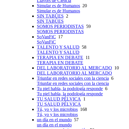
Llavors de Ciència
Simular es de Humanos
20
Simular es de Humanos
SIN TABÚES
2
SIN TABÚES
SOMOS PERIODISTAS
59
SOMOS PERIODISTAS
SoVanFiC
17
SoVanFiC
TALENTO Y SALUD
58
TALENTO Y SALUD
TERAPIA EN DEBATE
11
TERAPIA EN DEBATE
DEL LABORATORIO AL MERCADO
10
DEL LABORATORIO AL MERCADO
Triunfar en redes sociales con la ciencia
6
Triunfar en redes sociales con la ciencia
Tu piel habla, la podología responde
6
Tu piel habla, la podología responde
TU SALUD PÉLVICA
1
TU SALUD PÉLVICA
Tú, yo y los microbios
168
Tú, yo y los microbios
un día en el mundo
57
un día en el mundo