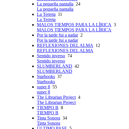
La pequeña pantalla
24
La pequeña pantalla
La Terreta
11
La Terreta
MALOS TIEMPOS PARA LA LÍRICA
3
MALOS TIEMPOS PARA LA LÍRICA
Por la tarde fui a nadar
2
Por la tarde fui a nadar
REFLEXIONES DEL ALMA
12
REFLEXIONES DEL ALMA
Sentido inverso
74
Sentido inverso
SLUMBERLAND
42
SLUMBERLAND
Starbooks
37
Starbooks
super 8
55
super 8
The Librarian Project
4
The Librarian Project
TIEMPO B
8
TIEMPO B
Tinta Sonora
34
Tinta Sonora
ÚLTIMO PASE
5