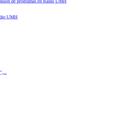
y emisión de programas en Radio UMH
Radio UMH
,...