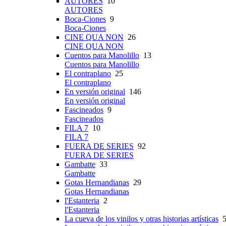
AUTORES
10
AUTORES
Boca-Ciones
9
Boca-Ciones
CINE QUA NON
26
CINE QUA NON
Cuentos para Manolillo
13
Cuentos para Manolillo
El contraplano
25
El contraplano
En versión original
146
En versión original
Fascineados
9
Fascineados
FILA 7
10
FILA 7
FUERA DE SERIES
92
FUERA DE SERIES
Gambatte
33
Gambatte
Gotas Hernandianas
29
Gotas Hernandianas
l'Estanteria
2
l'Estanteria
La cueva de los vinilos y otras historias artísticas
5