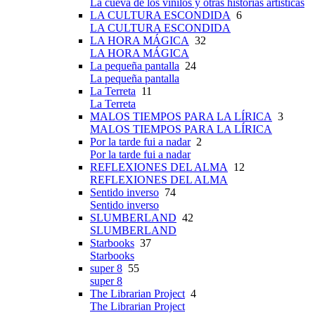
La cueva de los vinilos y otras historias artísticas
LA CULTURA ESCONDIDA
6
LA CULTURA ESCONDIDA
LA HORA MÁGICA
32
LA HORA MÁGICA
La pequeña pantalla
24
La pequeña pantalla
La Terreta
11
La Terreta
MALOS TIEMPOS PARA LA LÍRICA
3
MALOS TIEMPOS PARA LA LÍRICA
Por la tarde fui a nadar
2
Por la tarde fui a nadar
REFLEXIONES DEL ALMA
12
REFLEXIONES DEL ALMA
Sentido inverso
74
Sentido inverso
SLUMBERLAND
42
SLUMBERLAND
Starbooks
37
Starbooks
super 8
55
super 8
The Librarian Project
4
The Librarian Project