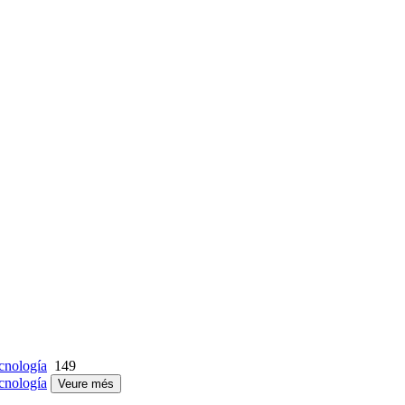
cnología
149
cnología
Veure més