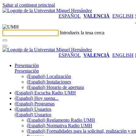
Saltar al contingut principal
ESPAÑOL
VALENCIÀ
ENGLISH
Introdueix la teua cerca
ESPAÑOL
VALENCIÀ
ENGLISH
Presentación
Presentación
(Español) Localización
(Español) Instalaciones
(Español) Horario de apertura
(Español) Escucha Radio UMH
(Español) Hoy suena...
(Español) Programas
(Español) Usuarios
(Español) Usuarios
(Español) Reglamento Radio UMH
(Español) Normativa Radio UMH
(Español) Formalidades para la solicitud, realización 