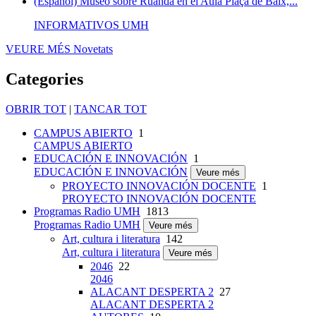
(Español) Museo sobre Ruanda en el Aula Plaça de Baix,...
INFORMATIVOS UMH
VEURE MÉS
Novetats
Categories
OBRIR TOT
|
TANCAR TOT
CAMPUS ABIERTO
1
CAMPUS ABIERTO
EDUCACIÓN E INNOVACIÓN
1
EDUCACIÓN E INNOVACIÓN
Veure més
PROYECTO INNOVACIÓN DOCENTE
1
PROYECTO INNOVACIÓN DOCENTE
Programas Radio UMH
1813
Programas Radio UMH
Veure més
Art, cultura i literatura
142
Art, cultura i literatura
Veure més
2046
22
2046
ALACANT DESPERTA 2
27
ALACANT DESPERTA 2