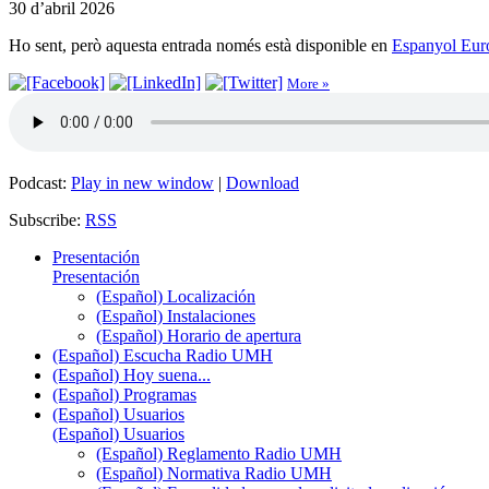
30 d’abril 2026
Ho sent, però aquesta entrada només està disponible en
Espanyol Eur
More »
Podcast:
Play in new window
|
Download
Subscribe:
RSS
Presentación
Presentación
(Español) Localización
(Español) Instalaciones
(Español) Horario de apertura
(Español) Escucha Radio UMH
(Español) Hoy suena...
(Español) Programas
(Español) Usuarios
(Español) Usuarios
(Español) Reglamento Radio UMH
(Español) Normativa Radio UMH