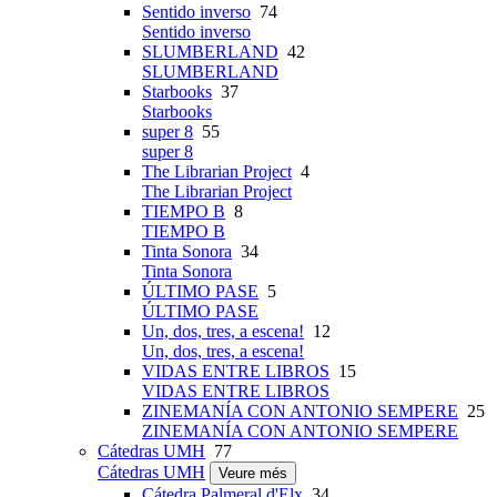
Sentido inverso
74
Sentido inverso
SLUMBERLAND
42
SLUMBERLAND
Starbooks
37
Starbooks
super 8
55
super 8
The Librarian Project
4
The Librarian Project
TIEMPO B
8
TIEMPO B
Tinta Sonora
34
Tinta Sonora
ÚLTIMO PASE
5
ÚLTIMO PASE
Un, dos, tres, a escena!
12
Un, dos, tres, a escena!
VIDAS ENTRE LIBROS
15
VIDAS ENTRE LIBROS
ZINEMANÍA CON ANTONIO SEMPERE
25
ZINEMANÍA CON ANTONIO SEMPERE
Cátedras UMH
77
Cátedras UMH
Veure més
Cátedra Palmeral d'Elx
34