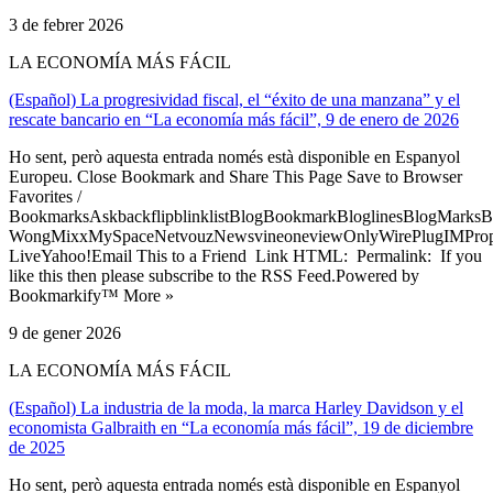
3 de febrer 2026
LA ECONOMÍA MÁS FÁCIL
(Español) La progresividad fiscal, el “éxito de una manzana” y el
rescate bancario en “La economía más fácil”, 9 de enero de 2026
Ho sent, però aquesta entrada només està disponible en Espanyol
Europeu. Close Bookmark and Share This Page Save to Browser
Favorites /
BookmarksAskbackflipblinklistBlogBookmarkBloglinesBlogMarksB
WongMixxMySpaceNetvouzNewsvineoneviewOnlyWirePlugIMPropell
LiveYahoo!Email This to a Friend Link HTML: Permalink: If you
like this then please subscribe to the RSS Feed.Powered by
Bookmarkify™ More »
9 de gener 2026
LA ECONOMÍA MÁS FÁCIL
(Español) La industria de la moda, la marca Harley Davidson y el
economista Galbraith en “La economía más fácil”, 19 de diciembre
de 2025
Ho sent, però aquesta entrada només està disponible en Espanyol