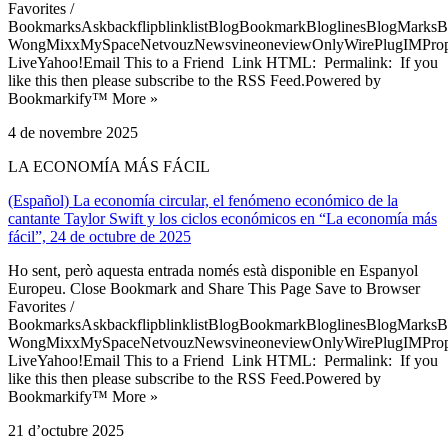
Favorites /
BookmarksAskbackflipblinklistBlogBookmarkBloglinesBlogMarksB
WongMixxMySpaceNetvouzNewsvineoneviewOnlyWirePlugIMPropell
LiveYahoo!Email This to a Friend Link HTML: Permalink: If you
like this then please subscribe to the RSS Feed.Powered by
Bookmarkify™ More »
4 de novembre 2025
LA ECONOMÍA MÁS FÁCIL
(Español) La economía circular, el fenómeno económico de la
cantante Taylor Swift y los ciclos económicos en “La economía más
fácil”, 24 de octubre de 2025
Ho sent, però aquesta entrada només està disponible en Espanyol
Europeu. Close Bookmark and Share This Page Save to Browser
Favorites /
BookmarksAskbackflipblinklistBlogBookmarkBloglinesBlogMarksB
WongMixxMySpaceNetvouzNewsvineoneviewOnlyWirePlugIMPropell
LiveYahoo!Email This to a Friend Link HTML: Permalink: If you
like this then please subscribe to the RSS Feed.Powered by
Bookmarkify™ More »
21 d’octubre 2025