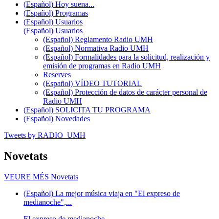
(Español) Hoy suena...
(Español) Programas
(Español) Usuarios
(Español) Usuarios
(Español) Reglamento Radio UMH
(Español) Normativa Radio UMH
(Español) Formalidades para la solicitud, realización y
emisión de programas en Radio UMH
Reserves
(Español) VÍDEO TUTORIAL
(Español) Protección de datos de carácter personal de
Radio UMH
(Español) SOLICITA TU PROGRAMA
(Español) Novedades
Tweets by RADIO_UMH
Novetats
VEURE MÉS
Novetats
(Español) La mejor música viaja en "El expreso de
medianoche",...
El expreso de medianoche