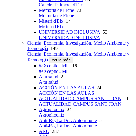
Cátedra Palmeral d'Elx
Memoria de Elche
73
Memoria de Elche
Misteri d'Elx
14
Misteri d'Elx
UNIVERSIDAD INCLUSIVA
53
UNIVERSIDAD INCLUSIVA
Ciencia, Economía, Investigación, Medio Ambiente y
Tecnología
149
Ciencia, Economía, Investigación, Medio Ambiente y
Tecnología
Veure més
#eXcepticUMH
18
#eXcepticUMH
A tu salud
2
A tu salud
ACCIÓN EN LAS AULAS
24
ACCIÓN EN LAS AULAS
ACTUALIDAD CAMPUS SANT JOAN
11
ACTUALIDAD CAMPUS SANT JOAN
Agrophoenix
24
Agrophoenix
Anti-Ro, La Dra. Autoinmune
5
Anti-Ro, La Dra. Autoinmune
ARU
287