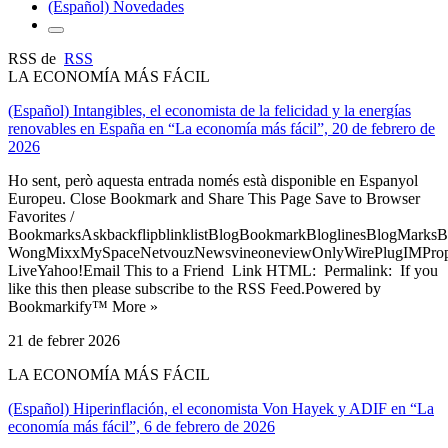
(Español) Novedades
RSS de
RSS
LA ECONOMÍA MÁS FÁCIL
(Español) Intangibles, el economista de la felicidad y la energías
renovables en España en “La economía más fácil”, 20 de febrero de
2026
Ho sent, però aquesta entrada només està disponible en Espanyol
Europeu. Close Bookmark and Share This Page Save to Browser
Favorites /
BookmarksAskbackflipblinklistBlogBookmarkBloglinesBlogMarksB
WongMixxMySpaceNetvouzNewsvineoneviewOnlyWirePlugIMPropell
LiveYahoo!Email This to a Friend Link HTML: Permalink: If you
like this then please subscribe to the RSS Feed.Powered by
Bookmarkify™ More »
21 de febrer 2026
LA ECONOMÍA MÁS FÁCIL
(Español) Hiperinflación, el economista Von Hayek y ADIF en “La
economía más fácil”, 6 de febrero de 2026