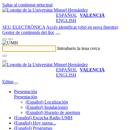
Saltar al contingut principal
ESPAÑOL
VALENCIÀ
ENGLISH
SEU ELECTRÒNICA
Accés identificat (obri en nova finestra)
Gestor de continguts del lloc
Introdueix la teua cerca
ESPAÑOL
VALENCIÀ
ENGLISH
Editar
Presentación
Presentación
(Español) Localización
(Español) Instalaciones
(Español) Horario de apertura
(Español) Escucha Radio UMH
(Español) Hoy suena...
(Español) Programas