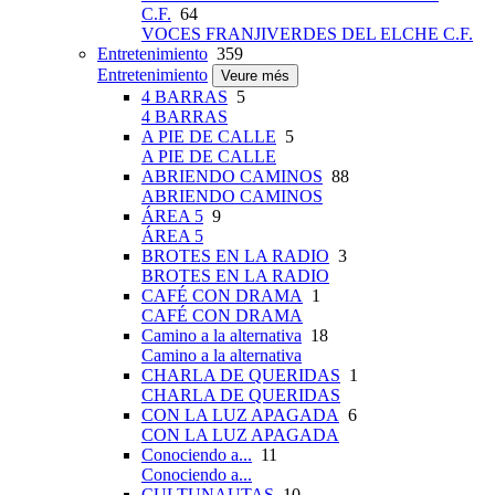
C.F.
64
VOCES FRANJIVERDES DEL ELCHE C.F.
Entretenimiento
359
Entretenimiento
Veure més
4 BARRAS
5
4 BARRAS
A PIE DE CALLE
5
A PIE DE CALLE
ABRIENDO CAMINOS
88
ABRIENDO CAMINOS
ÁREA 5
9
ÁREA 5
BROTES EN LA RADIO
3
BROTES EN LA RADIO
CAFÉ CON DRAMA
1
CAFÉ CON DRAMA
Camino a la alternativa
18
Camino a la alternativa
CHARLA DE QUERIDAS
1
CHARLA DE QUERIDAS
CON LA LUZ APAGADA
6
CON LA LUZ APAGADA
Conociendo a...
11
Conociendo a...
CULTUNAUTAS
10