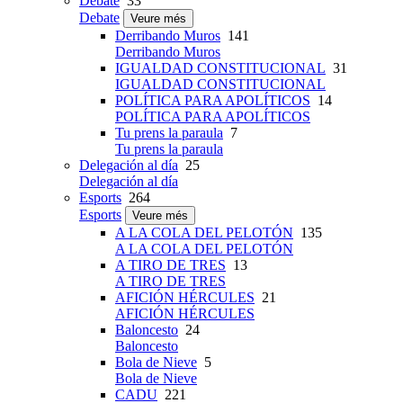
Debate
33
Debate
Veure més
Derribando Muros
141
Derribando Muros
IGUALDAD CONSTITUCIONAL
31
IGUALDAD CONSTITUCIONAL
POLÍTICA PARA APOLÍTICOS
14
POLÍTICA PARA APOLÍTICOS
Tu prens la paraula
7
Tu prens la paraula
Delegación al día
25
Delegación al día
Esports
264
Esports
Veure més
A LA COLA DEL PELOTÓN
135
A LA COLA DEL PELOTÓN
A TIRO DE TRES
13
A TIRO DE TRES
AFICIÓN HÉRCULES
21
AFICIÓN HÉRCULES
Baloncesto
24
Baloncesto
Bola de Nieve
5
Bola de Nieve
CADU
221