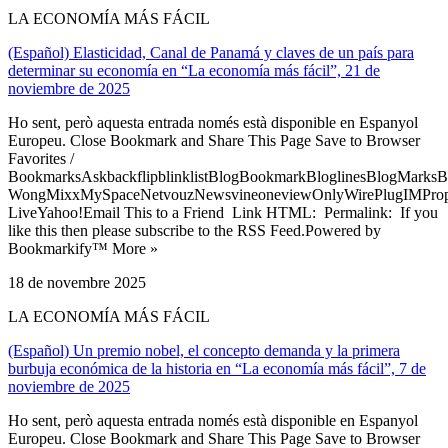
LA ECONOMÍA MÁS FÁCIL
(Español) Elasticidad, Canal de Panamá y claves de un país para
determinar su economía en “La economía más fácil”, 21 de
noviembre de 2025
Ho sent, però aquesta entrada només està disponible en Espanyol
Europeu. Close Bookmark and Share This Page Save to Browser
Favorites /
BookmarksAskbackflipblinklistBlogBookmarkBloglinesBlogMarksB
WongMixxMySpaceNetvouzNewsvineoneviewOnlyWirePlugIMPropell
LiveYahoo!Email This to a Friend Link HTML: Permalink: If you
like this then please subscribe to the RSS Feed.Powered by
Bookmarkify™ More »
18 de novembre 2025
LA ECONOMÍA MÁS FÁCIL
(Español) Un premio nobel, el concepto demanda y la primera
burbuja económica de la historia en “La economía más fácil”, 7 de
noviembre de 2025
Ho sent, però aquesta entrada només està disponible en Espanyol
Europeu. Close Bookmark and Share This Page Save to Browser