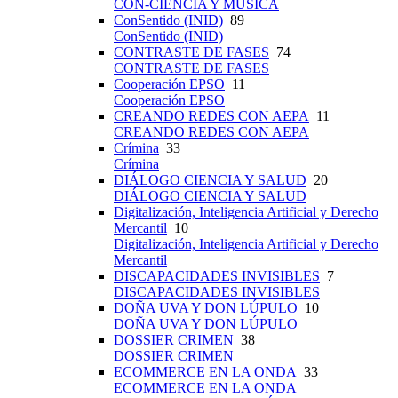
CON-CIENCIA Y MÚSICA
ConSentido (INID)
89
ConSentido (INID)
CONTRASTE DE FASES
74
CONTRASTE DE FASES
Cooperación EPSO
11
Cooperación EPSO
CREANDO REDES CON AEPA
11
CREANDO REDES CON AEPA
Crímina
33
Crímina
DIÁLOGO CIENCIA Y SALUD
20
DIÁLOGO CIENCIA Y SALUD
Digitalización, Inteligencia Artificial y Derecho
Mercantil
10
Digitalización, Inteligencia Artificial y Derecho
Mercantil
DISCAPACIDADES INVISIBLES
7
DISCAPACIDADES INVISIBLES
DOÑA UVA Y DON LÚPULO
10
DOÑA UVA Y DON LÚPULO
DOSSIER CRIMEN
38
DOSSIER CRIMEN
ECOMMERCE EN LA ONDA
33
ECOMMERCE EN LA ONDA