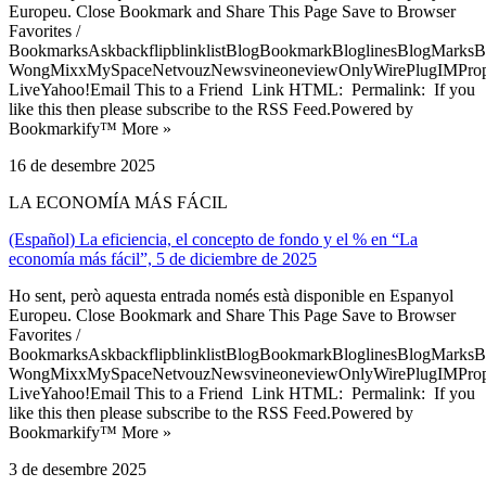
Europeu. Close Bookmark and Share This Page Save to Browser
Favorites /
BookmarksAskbackflipblinklistBlogBookmarkBloglinesBlogMarksB
WongMixxMySpaceNetvouzNewsvineoneviewOnlyWirePlugIMPropell
LiveYahoo!Email This to a Friend Link HTML: Permalink: If you
like this then please subscribe to the RSS Feed.Powered by
Bookmarkify™ More »
16 de desembre 2025
LA ECONOMÍA MÁS FÁCIL
(Español) La eficiencia, el concepto de fondo y el % en “La
economía más fácil”, 5 de diciembre de 2025
Ho sent, però aquesta entrada només està disponible en Espanyol
Europeu. Close Bookmark and Share This Page Save to Browser
Favorites /
BookmarksAskbackflipblinklistBlogBookmarkBloglinesBlogMarksB
WongMixxMySpaceNetvouzNewsvineoneviewOnlyWirePlugIMPropell
LiveYahoo!Email This to a Friend Link HTML: Permalink: If you
like this then please subscribe to the RSS Feed.Powered by
Bookmarkify™ More »
3 de desembre 2025