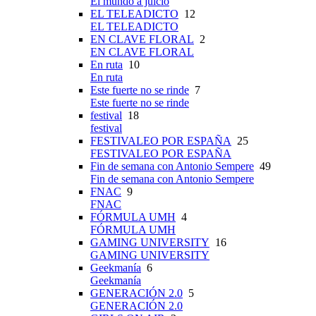
El mundo a juicio
EL TELEADICTO
12
EL TELEADICTO
EN CLAVE FLORAL
2
EN CLAVE FLORAL
En ruta
10
En ruta
Este fuerte no se rinde
7
Este fuerte no se rinde
festival
18
festival
FESTIVALEO POR ESPAÑA
25
FESTIVALEO POR ESPAÑA
Fin de semana con Antonio Sempere
49
Fin de semana con Antonio Sempere
FNAC
9
FNAC
FÓRMULA UMH
4
FÓRMULA UMH
GAMING UNIVERSITY
16
GAMING UNIVERSITY
Geekmanía
6
Geekmanía
GENERACIÓN 2.0
5
GENERACIÓN 2.0