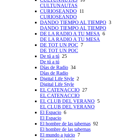
CULTUNAUTAS
CURIOSEANDO
11
CURIOSEANDO
DANDO TIEMPO AL TIEMPO
3
DANDO TIEMPO AL TIEMPO
DE LA RADIO A TU MESA
6
DE LA RADIO A TU MESA
DE TOT UN POC
7
DE TOT UN POC
De tú a tú
25
De tú a tú
Días de Radio
34
Días de Radio
Digital Life Style
2
Digital Life Style
EL CATENACCIO
27
EL CATENACCIO
EL CLUB DEL VERANO
5
EL CLUB DEL VERANO
El Espacio
6
El Espacio
El hombre de las tabernas
92
El hombre de las tabernas
El mundo a juicio
7