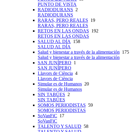
PUNTO DE VISTA
RADIODURANS
2
RADIODURANS
RARAS, PERO REALES
19
RARAS, PERO REALES
RETOS EN LAS ONDAS
192
RETOS EN LAS ONDAS
SALUD AL DÍA
158
SALUD AL DÍA
Salud y bienestar a través de la alimentación
175
Salud y bienestar a través de la alimentación
SAN JUNÍPERO
1
SAN JUNÍPERO
Llavors de Ciència
4
Llavors de Ciència
Simular es de Humanos
20
Simular es de Humanos
SIN TABÚES
2
SIN TABÚES
SOMOS PERIODISTAS
59
SOMOS PERIODISTAS
SoVanFiC
17
SoVanFiC
TALENTO Y SALUD
58
TALENTO Y SALUD