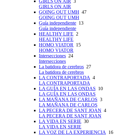
GIRLS ON AIR
3
GIRLS ON AIR
GOING OUT UMH
47
GOING OUT UMH
Guía independiente
13
Guía independiente
HEALTHY LIFE
2
HEALTHY LIFE
HOMO VIATOR
15
HOMO VIATOR
Intersecciones
24
Intersecciones
La batidora de cerebros
27
La batidora de cerebros
LA CONTRAPORTADA
4
LA CONTRAPORTADA
LA GUÍA EN LAS ONDAS
10
LA GUÍA EN LAS ONDAS
LA MAÑANA DE CARLOS
3
LA MAÑANA DE CARLOS
LA PECERA DE SANT JOAN
4
LA PECERA DE SANT JOAN
LA VIDA EN SERIE
30
LA VIDA EN SERIE
LA VOZ DE LA EXPERIENCIA
16