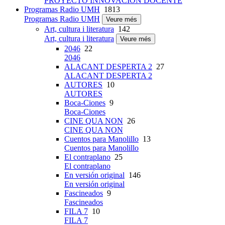
PROYECTO INNOVACIÓN DOCENTE
Programas Radio UMH
1813
Programas Radio UMH
Veure més
Art, cultura i literatura
142
Art, cultura i literatura
Veure més
2046
22
2046
ALACANT DESPERTA 2
27
ALACANT DESPERTA 2
AUTORES
10
AUTORES
Boca-Ciones
9
Boca-Ciones
CINE QUA NON
26
CINE QUA NON
Cuentos para Manolillo
13
Cuentos para Manolillo
El contraplano
25
El contraplano
En versión original
146
En versión original
Fascineados
9
Fascineados
FILA 7
10
FILA 7