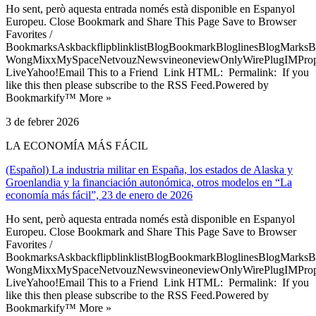
Ho sent, però aquesta entrada només està disponible en Espanyol
Europeu. Close Bookmark and Share This Page Save to Browser
Favorites /
BookmarksAskbackflipblinklistBlogBookmarkBloglinesBlogMarksB
WongMixxMySpaceNetvouzNewsvineoneviewOnlyWirePlugIMPropell
LiveYahoo!Email This to a Friend Link HTML: Permalink: If you
like this then please subscribe to the RSS Feed.Powered by
Bookmarkify™ More »
3 de febrer 2026
LA ECONOMÍA MÁS FÁCIL
(Español) La industria militar en España, los estados de Alaska y
Groenlandia y la financiación autonómica, otros modelos en “La
economía más fácil”, 23 de enero de 2026
Ho sent, però aquesta entrada només està disponible en Espanyol
Europeu. Close Bookmark and Share This Page Save to Browser
Favorites /
BookmarksAskbackflipblinklistBlogBookmarkBloglinesBlogMarksB
WongMixxMySpaceNetvouzNewsvineoneviewOnlyWirePlugIMPropell
LiveYahoo!Email This to a Friend Link HTML: Permalink: If you
like this then please subscribe to the RSS Feed.Powered by
Bookmarkify™ More »