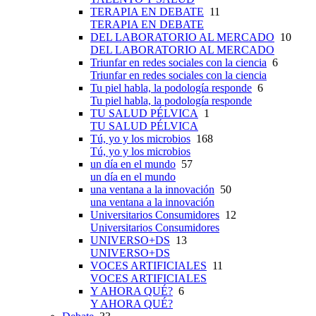
TERAPIA EN DEBATE
11
TERAPIA EN DEBATE
DEL LABORATORIO AL MERCADO
10
DEL LABORATORIO AL MERCADO
Triunfar en redes sociales con la ciencia
6
Triunfar en redes sociales con la ciencia
Tu piel habla, la podología responde
6
Tu piel habla, la podología responde
TU SALUD PÉLVICA
1
TU SALUD PÉLVICA
Tú, yo y los microbios
168
Tú, yo y los microbios
un día en el mundo
57
un día en el mundo
una ventana a la innovación
50
una ventana a la innovación
Universitarios Consumidores
12
Universitarios Consumidores
UNIVERSO+DS
13
UNIVERSO+DS
VOCES ARTIFICIALES
11
VOCES ARTIFICIALES
Y AHORA QUÉ?
6
Y AHORA QUÉ?