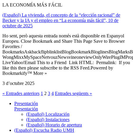
LA ECONOMÍA MÁS FÁCIL
(Español) La vivienda, el concepto de la “elección racional” de
Becker y la IA y el empleo en “La economía más fácil”, 10 de
octubre de 2025
Ho sent, però aquesta entrada només està disponible en Espanyol
Europeu. Close Bookmark and Share This Page Save to Browser
Favorites /
BookmarksAskbackflipblinklistBlogBookmarkBloglinesBlogMarksB
WongMixxMySpaceNetvouzNewsvineoneviewOnlyWirePlugIMPropell
LiveYahoo!Email This to a Friend Link HTML: Permalink: If you
like this then please subscribe to the RSS Feed.Powered by
Bookmarkify™ More »
3 d’octubre 2025
« Entrades anteriors
1
2
3
4
Entrades següents »
Presentación
Presentación
(Español) Localización
(Español) Instalaciones
(Español) Horario de apertura
(Español) Escucha Radio UMH