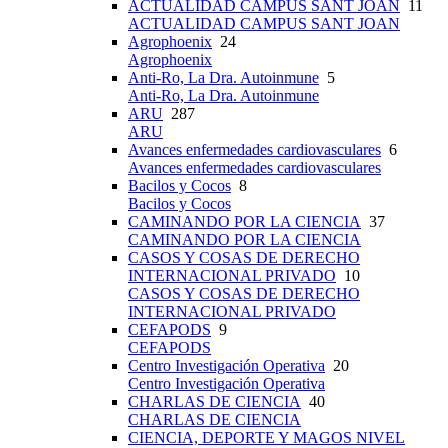
ACTUALIDAD CAMPUS SANT JOAN
11
ACTUALIDAD CAMPUS SANT JOAN
Agrophoenix
24
Agrophoenix
Anti-Ro, La Dra. Autoinmune
5
Anti-Ro, La Dra. Autoinmune
ARU
287
ARU
Avances enfermedades cardiovasculares
6
Avances enfermedades cardiovasculares
Bacilos y Cocos
8
Bacilos y Cocos
CAMINANDO POR LA CIENCIA
37
CAMINANDO POR LA CIENCIA
CASOS Y COSAS DE DERECHO
INTERNACIONAL PRIVADO
10
CASOS Y COSAS DE DERECHO
INTERNACIONAL PRIVADO
CEFAPODS
9
CEFAPODS
Centro Investigación Operativa
20
Centro Investigación Operativa
CHARLAS DE CIENCIA
40
CHARLAS DE CIENCIA
CIENCIA, DEPORTE Y MAGOS NIVEL