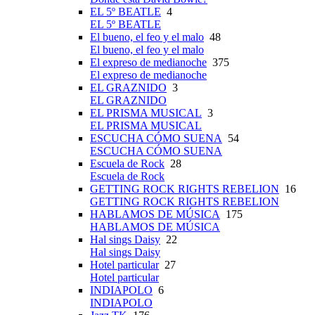
EL 5º BEATLE
4
EL 5º BEATLE
El bueno, el feo y el malo
48
El bueno, el feo y el malo
El expreso de medianoche
375
El expreso de medianoche
EL GRAZNIDO
3
EL GRAZNIDO
EL PRISMA MUSICAL
3
EL PRISMA MUSICAL
ESCUCHA CÓMO SUENA
54
ESCUCHA CÓMO SUENA
Escuela de Rock
28
Escuela de Rock
GETTING ROCK RIGHTS REBELION
16
GETTING ROCK RIGHTS REBELION
HABLAMOS DE MÚSICA
175
HABLAMOS DE MÚSICA
Hal sings Daisy
22
Hal sings Daisy
Hotel particular
27
Hotel particular
INDIAPOLO
6
INDIAPOLO