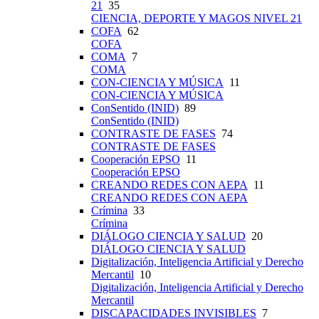
21
35
CIENCIA, DEPORTE Y MAGOS NIVEL 21
COFA
62
COFA
COMA
7
COMA
CON-CIENCIA Y MÚSICA
11
CON-CIENCIA Y MÚSICA
ConSentido (INID)
89
ConSentido (INID)
CONTRASTE DE FASES
74
CONTRASTE DE FASES
Cooperación EPSO
11
Cooperación EPSO
CREANDO REDES CON AEPA
11
CREANDO REDES CON AEPA
Crímina
33
Crímina
DIÁLOGO CIENCIA Y SALUD
20
DIÁLOGO CIENCIA Y SALUD
Digitalización, Inteligencia Artificial y Derecho
Mercantil
10
Digitalización, Inteligencia Artificial y Derecho
Mercantil
DISCAPACIDADES INVISIBLES
7