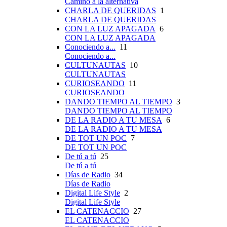
Camino a la alternativa
CHARLA DE QUERIDAS
1
CHARLA DE QUERIDAS
CON LA LUZ APAGADA
6
CON LA LUZ APAGADA
Conociendo a...
11
Conociendo a...
CULTUNAUTAS
10
CULTUNAUTAS
CURIOSEANDO
11
CURIOSEANDO
DANDO TIEMPO AL TIEMPO
3
DANDO TIEMPO AL TIEMPO
DE LA RADIO A TU MESA
6
DE LA RADIO A TU MESA
DE TOT UN POC
7
DE TOT UN POC
De tú a tú
25
De tú a tú
Días de Radio
34
Días de Radio
Digital Life Style
2
Digital Life Style
EL CATENACCIO
27
EL CATENACCIO