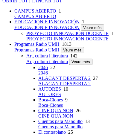
OBRIR TOT
|
TANCAR TOT
CAMPUS ABIERTO
1
CAMPUS ABIERTO
EDUCACIÓN E INNOVACIÓN
1
EDUCACIÓN E INNOVACIÓN
Veure més
PROYECTO INNOVACIÓN DOCENTE
1
PROYECTO INNOVACIÓN DOCENTE
Programas Radio UMH
1813
Programas Radio UMH
Veure més
Art, cultura i literatura
142
Art, cultura i literatura
Veure més
2046
22
2046
ALACANT DESPERTA 2
27
ALACANT DESPERTA 2
AUTORES
10
AUTORES
Boca-Ciones
9
Boca-Ciones
CINE QUA NON
26
CINE QUA NON
Cuentos para Manolillo
13
Cuentos para Manolillo
El contraplano
25