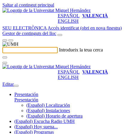
Saltar al contingut principal
ESPAÑOL
VALENCIÀ
ENGLISH
SEU ELECTRÒNICA
Accés identificat (obri en nova finestra)
Gestor de continguts del lloc
Introdueix la teua cerca
ESPAÑOL
VALENCIÀ
ENGLISH
Editar
Presentación
Presentación
(Español) Localización
(Español) Instalaciones
(Español) Horario de apertura
(Español) Escucha Radio UMH
(Español) Hoy suena...
(Español) Programas