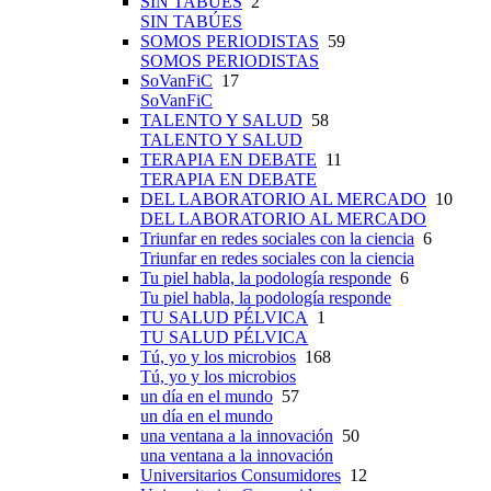
SIN TABÚES
2
SIN TABÚES
SOMOS PERIODISTAS
59
SOMOS PERIODISTAS
SoVanFiC
17
SoVanFiC
TALENTO Y SALUD
58
TALENTO Y SALUD
TERAPIA EN DEBATE
11
TERAPIA EN DEBATE
DEL LABORATORIO AL MERCADO
10
DEL LABORATORIO AL MERCADO
Triunfar en redes sociales con la ciencia
6
Triunfar en redes sociales con la ciencia
Tu piel habla, la podología responde
6
Tu piel habla, la podología responde
TU SALUD PÉLVICA
1
TU SALUD PÉLVICA
Tú, yo y los microbios
168
Tú, yo y los microbios
un día en el mundo
57
un día en el mundo
una ventana a la innovación
50
una ventana a la innovación
Universitarios Consumidores
12