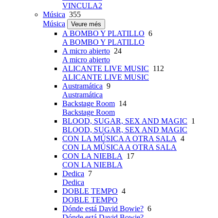
VINCULA2
Música
355
Música
Veure més
A BOMBO Y PLATILLO
6
A BOMBO Y PLATILLO
A micro abierto
24
A micro abierto
ALICANTE LIVE MUSIC
112
ALICANTE LIVE MUSIC
Austramática
9
Austramática
Backstage Room
14
Backstage Room
BLOOD, SUGAR, SEX AND MAGIC
1
BLOOD, SUGAR, SEX AND MAGIC
CON LA MÚSICA A OTRA SALA
4
CON LA MÚSICA A OTRA SALA
CON LA NIEBLA
17
CON LA NIEBLA
Dedica
7
Dedica
DOBLE TEMPO
4
DOBLE TEMPO
Dónde está David Bowie?
6
Dónde está David Bowie?