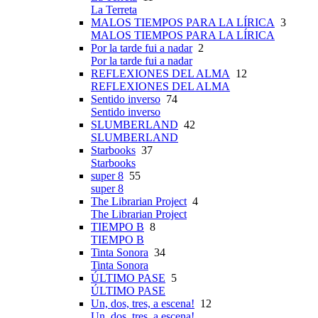
La Terreta
MALOS TIEMPOS PARA LA LÍRICA
3
MALOS TIEMPOS PARA LA LÍRICA
Por la tarde fui a nadar
2
Por la tarde fui a nadar
REFLEXIONES DEL ALMA
12
REFLEXIONES DEL ALMA
Sentido inverso
74
Sentido inverso
SLUMBERLAND
42
SLUMBERLAND
Starbooks
37
Starbooks
super 8
55
super 8
The Librarian Project
4
The Librarian Project
TIEMPO B
8
TIEMPO B
Tinta Sonora
34
Tinta Sonora
ÚLTIMO PASE
5
ÚLTIMO PASE
Un, dos, tres, a escena!
12
Un, dos, tres, a escena!