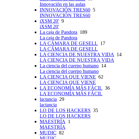
Innovación en las aulas
INNOVACIÓN TRES60
5
INNOVACIÓN TRES60
iXSM 20'
9
iXSM 20'
La caja de Pandora
189
La caja de Pandora
LA CÁMARA DE GESELL
17
LA CÁMARA DE GESELL
LA CIENCIA DE NUESTRA VIDA
14
LA CIENCIA DE NUESTRA VIDA
La ciencia del cuerpo humano
14
La ciencia del cuerpo humano
LA CIENCIA QUE VIENE
62
LA CIENCIA QUE VIENE
LA ECONOMÍA MÁS FÁCIL
36
LA ECONOMÍA MÁS FÁCIL
lactancia
29
lactancia
LO DE LOS HACKERS
35
LO DE LOS HACKERS
MAESTRÍA
1
MAESTRÍA
MUDIC
82
MUDIC