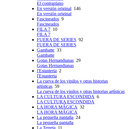
El contraplano
En versión original
146
En versión original
Fascineados
9
Fascineados
FILA 7
10
FILA 7
FUERA DE SERIES
92
FUERA DE SERIES
Gambatte
33
Gambatte
Gotas Hernandianas
29
Gotas Hernandianas
l'Estanteria
2
l'Estanteria
La cueva de los vinilos y otras historias
artísticas
59
La cueva de los vinilos y otras historias artísticas
LA CULTURA ESCONDIDA
6
LA CULTURA ESCONDIDA
LA HORA MÁGICA
32
LA HORA MÁGICA
La pequeña pantalla
24
La pequeña pantalla
La Terreta
11