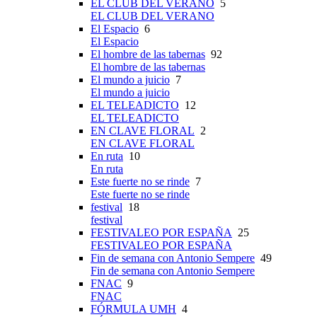
EL CLUB DEL VERANO
5
EL CLUB DEL VERANO
El Espacio
6
El Espacio
El hombre de las tabernas
92
El hombre de las tabernas
El mundo a juicio
7
El mundo a juicio
EL TELEADICTO
12
EL TELEADICTO
EN CLAVE FLORAL
2
EN CLAVE FLORAL
En ruta
10
En ruta
Este fuerte no se rinde
7
Este fuerte no se rinde
festival
18
festival
FESTIVALEO POR ESPAÑA
25
FESTIVALEO POR ESPAÑA
Fin de semana con Antonio Sempere
49
Fin de semana con Antonio Sempere
FNAC
9
FNAC
FÓRMULA UMH
4