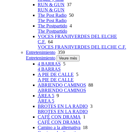
RUN & GUN
37
RUN & GUN
The Post Radio
50
The Post Radio
The Postpartido
4
The Postpartido
VOCES FRANJIVERDES DEL ELCHE
C.F.
64
VOCES FRANJIVERDES DEL ELCHE C.F.
Entretenimiento
359
Entretenimiento
Veure més
4 BARRAS
5
4 BARRAS
A PIE DE CALLE
5
A PIE DE CALLE
ABRIENDO CAMINOS
88
ABRIENDO CAMINOS
ÁREA 5
9
ÁREA 5
BROTES EN LA RADIO
3
BROTES EN LA RADIO
CAFÉ CON DRAMA
1
CAFÉ CON DRAMA
Camino a la alternativa
18