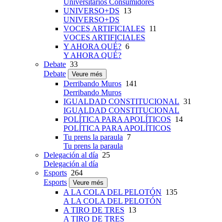
Universitarios Consumidores
UNIVERSO+DS
13
UNIVERSO+DS
VOCES ARTIFICIALES
11
VOCES ARTIFICIALES
Y AHORA QUÉ?
6
Y AHORA QUÉ?
Debate
33
Debate
Veure més
Derribando Muros
141
Derribando Muros
IGUALDAD CONSTITUCIONAL
31
IGUALDAD CONSTITUCIONAL
POLÍTICA PARA APOLÍTICOS
14
POLÍTICA PARA APOLÍTICOS
Tu prens la paraula
7
Tu prens la paraula
Delegación al día
25
Delegación al día
Esports
264
Esports
Veure més
A LA COLA DEL PELOTÓN
135
A LA COLA DEL PELOTÓN
A TIRO DE TRES
13
A TIRO DE TRES