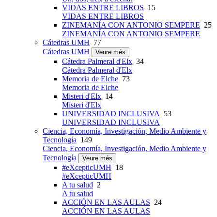
VIDAS ENTRE LIBROS
15
VIDAS ENTRE LIBROS
ZINEMANÍA CON ANTONIO SEMPERE
25
ZINEMANÍA CON ANTONIO SEMPERE
Cátedras UMH
77
Cátedras UMH
Veure més
Cátedra Palmeral d'Elx
34
Cátedra Palmeral d'Elx
Memoria de Elche
73
Memoria de Elche
Misteri d'Elx
14
Misteri d'Elx
UNIVERSIDAD INCLUSIVA
53
UNIVERSIDAD INCLUSIVA
Ciencia, Economía, Investigación, Medio Ambiente y
Tecnología
149
Ciencia, Economía, Investigación, Medio Ambiente y
Tecnología
Veure més
#eXcepticUMH
18
#eXcepticUMH
A tu salud
2
A tu salud
ACCIÓN EN LAS AULAS
24
ACCIÓN EN LAS AULAS