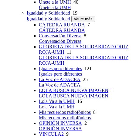
Únete a la UMH
40
Únete a la UMH
Igualdad y Solidaridad
19
Igualdad y Solidaridad
Veure més
CÁTEDRA RUANDA
7
CÁTEDRA RUANDA
Conversación Diversa
8
Conversación Diversa
GLORIETA DE LA SOLIDARIDAD CRUZ
ROJA-UMH
11
GLORIETA DE LA SOLIDARIDAD CRUZ
ROJA-UMH
Iguales pero diferentes
121
Iguales pero diferentes
La Voz de ADACEA
25
La Voz de ADACEA
LOLA BUSCA NUEVA IMAGEN
1
LOLA BUSCA NUEVA IMAGEN
Lola Va a la UMH
16
Lola Va a la UMH
Mis recuerdos radiofónicos
8
Mis recuerdos radiofónicos
OPINIÓN INVERSA
2
OPINIÓN INVERSA
VINCULA2
9