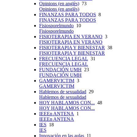
Opinions (en anglès)
73
Opinions (en anglès)
FINANZAS PARA TODOS
8
FINANZAS PARA TODOS
Fisiosporelmundo
10
Fisiosporelmundo
FISIOTERAPIA EN VERANO
3
FISIOTERAPIA EN VERANO
FISIOTERAPIA Y BIENESTAR
38
FISIOTERAPIA Y BIENESTAR
FRECUENCIA LEGAL
31
FRECUENCIA LEGAL
FUNDACIÓN UMH
23
FUNDACIÓN UMH
GAMERVICTIM
3
GAMERVICTIM
Hablemos de sexualidad
29
Hablemos de sexualidad
HOY HABLAMOS CON...
48
HOY HABLAMOS CON...
IEEEn ANTENA
1
IEEEn ANTENA
IES
18
IES
Innovación en las aulas
11