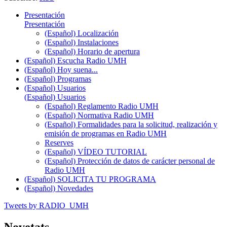
Presentación
Presentación
(Español) Localización
(Español) Instalaciones
(Español) Horario de apertura
(Español) Escucha Radio UMH
(Español) Hoy suena...
(Español) Programas
(Español) Usuarios
(Español) Usuarios
(Español) Reglamento Radio UMH
(Español) Normativa Radio UMH
(Español) Formalidades para la solicitud, realización y
emisión de programas en Radio UMH
Reserves
(Español) VÍDEO TUTORIAL
(Español) Protección de datos de carácter personal de
Radio UMH
(Español) SOLICITA TU PROGRAMA
(Español) Novedades
Tweets by RADIO_UMH
Novetats