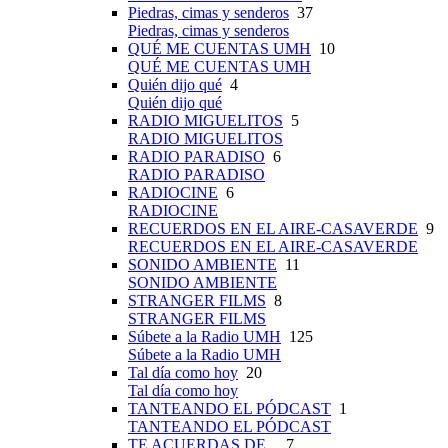
Piedras, cimas y senderos
37
Piedras, cimas y senderos
QUÉ ME CUENTAS UMH
10
QUÉ ME CUENTAS UMH
Quién dijo qué
4
Quién dijo qué
RADIO MIGUELITOS
5
RADIO MIGUELITOS
RADIO PARADISO
6
RADIO PARADISO
RADIOCINE
6
RADIOCINE
RECUERDOS EN EL AIRE-CASAVERDE
9
RECUERDOS EN EL AIRE-CASAVERDE
SONIDO AMBIENTE
11
SONIDO AMBIENTE
STRANGER FILMS
8
STRANGER FILMS
Súbete a la Radio UMH
125
Súbete a la Radio UMH
Tal día como hoy
20
Tal día como hoy
TANTEANDO EL PÓDCAST
1
TANTEANDO EL PÓDCAST
TE ACUERDAS DE...
7