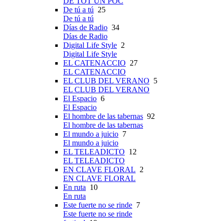
DE TOT UN POC
De tú a tú
25
De tú a tú
Días de Radio
34
Días de Radio
Digital Life Style
2
Digital Life Style
EL CATENACCIO
27
EL CATENACCIO
EL CLUB DEL VERANO
5
EL CLUB DEL VERANO
El Espacio
6
El Espacio
El hombre de las tabernas
92
El hombre de las tabernas
El mundo a juicio
7
El mundo a juicio
EL TELEADICTO
12
EL TELEADICTO
EN CLAVE FLORAL
2
EN CLAVE FLORAL
En ruta
10
En ruta
Este fuerte no se rinde
7
Este fuerte no se rinde