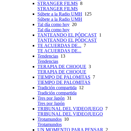
STRANGER FILMS
8
STRANGER FILMS
Súbete a la Radio UMH
125
Súbete a la Radio UMH
Tal día como hoy
20
Tal día como hoy
TANTEANDO EL PÓDCAST
1
TANTEANDO EL PÓDCAST
TE ACUERDAS DE...
7
TE ACUERDAS DE...
Tendencias
13
Tendencias
TERAPIA DE CHOQUE
3
TERAPIA DE CHOQUE
TIEMPO DE PALOMITAS
7
TIEMPO DE PALOMITAS
Tradición compartida
12
Tradición compartida
Tres por Japón
31
Tres por Japón
TRIBUNAL DEL VIDEOJUEGO
7
TRIBUNAL DEL VIDEOJUEGO
Trotamundos
10
Trotamundos
UN MOMENTO PARA PENSAR
2