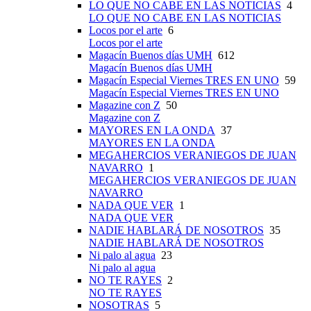
LO QUE NO CABE EN LAS NOTICIAS
4
LO QUE NO CABE EN LAS NOTICIAS
Locos por el arte
6
Locos por el arte
Magacín Buenos días UMH
612
Magacín Buenos días UMH
Magacín Especial Viernes TRES EN UNO
59
Magacín Especial Viernes TRES EN UNO
Magazine con Z
50
Magazine con Z
MAYORES EN LA ONDA
37
MAYORES EN LA ONDA
MEGAHERCIOS VERANIEGOS DE JUAN
NAVARRO
1
MEGAHERCIOS VERANIEGOS DE JUAN
NAVARRO
NADA QUE VER
1
NADA QUE VER
NADIE HABLARÁ DE NOSOTROS
35
NADIE HABLARÁ DE NOSOTROS
Ni palo al agua
23
Ni palo al agua
NO TE RAYES
2
NO TE RAYES
NOSOTRAS
5