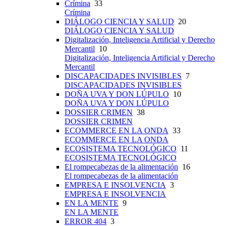
Crímina
33
Crímina
DIÁLOGO CIENCIA Y SALUD
20
DIÁLOGO CIENCIA Y SALUD
Digitalización, Inteligencia Artificial y Derecho
Mercantil
10
Digitalización, Inteligencia Artificial y Derecho
Mercantil
DISCAPACIDADES INVISIBLES
7
DISCAPACIDADES INVISIBLES
DOÑA UVA Y DON LÚPULO
10
DOÑA UVA Y DON LÚPULO
DOSSIER CRIMEN
38
DOSSIER CRIMEN
ECOMMERCE EN LA ONDA
33
ECOMMERCE EN LA ONDA
ECOSISTEMA TECNOLÓGICO
11
ECOSISTEMA TECNOLÓGICO
El rompecabezas de la alimentación
16
El rompecabezas de la alimentación
EMPRESA E INSOLVENCIA
3
EMPRESA E INSOLVENCIA
EN LA MENTE
9
EN LA MENTE
ERROR 404
3