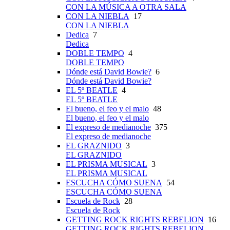
CON LA MÚSICA A OTRA SALA
CON LA NIEBLA
17
CON LA NIEBLA
Dedica
7
Dedica
DOBLE TEMPO
4
DOBLE TEMPO
Dónde está David Bowie?
6
Dónde está David Bowie?
EL 5º BEATLE
4
EL 5º BEATLE
El bueno, el feo y el malo
48
El bueno, el feo y el malo
El expreso de medianoche
375
El expreso de medianoche
EL GRAZNIDO
3
EL GRAZNIDO
EL PRISMA MUSICAL
3
EL PRISMA MUSICAL
ESCUCHA CÓMO SUENA
54
ESCUCHA CÓMO SUENA
Escuela de Rock
28
Escuela de Rock
GETTING ROCK RIGHTS REBELION
16
GETTING ROCK RIGHTS REBELION