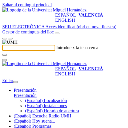
Saltar al contingut principal
ESPAÑOL
VALENCIÀ
ENGLISH
SEU ELECTRÒNICA
Accés identificat (obri en nova finestra)
Gestor de continguts del lloc
Introdueix la teua cerca
ESPAÑOL
VALENCIÀ
ENGLISH
Editar
Presentación
Presentación
(Español) Localización
(Español) Instalaciones
(Español) Horario de apertura
(Español) Escucha Radio UMH
(Español) Hoy suena...
(Español) Programas