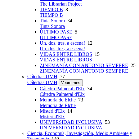
The Librarian Project
TIEMPO B
8
TIEMPO B
Tinta Sonora
34
Tinta Sonora
ÚLTIMO PASE
5
ÚLTIMO PASE
Un, dos, tres, a escena!
12
Un, dos, tres, a escena!
VIDAS ENTRE LIBROS
15
VIDAS ENTRE LIBROS
ZINEMANÍA CON ANTONIO SEMPERE
25
ZINEMANÍA CON ANTONIO SEMPERE
Cátedras UMH
77
Cátedras UMH
Veure més
Cátedra Palmeral d'Elx
34
Cátedra Palmeral d'Elx
Memoria de Elche
73
Memoria de Elche
Misteri d'Elx
14
Misteri d'Elx
UNIVERSIDAD INCLUSIVA
53
UNIVERSIDAD INCLUSIVA
Ciencia, Economía, Investigación, Medio Ambiente y
Tecnología
149