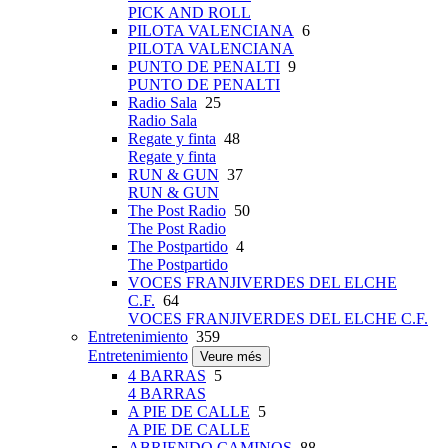
PICK AND ROLL
PILOTA VALENCIANA
6
PILOTA VALENCIANA
PUNTO DE PENALTI
9
PUNTO DE PENALTI
Radio Sala
25
Radio Sala
Regate y finta
48
Regate y finta
RUN & GUN
37
RUN & GUN
The Post Radio
50
The Post Radio
The Postpartido
4
The Postpartido
VOCES FRANJIVERDES DEL ELCHE
C.F.
64
VOCES FRANJIVERDES DEL ELCHE C.F.
Entretenimiento
359
Entretenimiento
Veure més
4 BARRAS
5
4 BARRAS
A PIE DE CALLE
5
A PIE DE CALLE
ABRIENDO CAMINOS
88