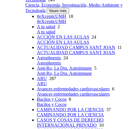
Ciencia, Economía, Investigación, Medio Ambiente y
Tecnología
Veure més
#eXcepticUMH
18
#eXcepticUMH
A tu salud
2
A tu salud
ACCIÓN EN LAS AULAS
24
ACCIÓN EN LAS AULAS
ACTUALIDAD CAMPUS SANT JOAN
11
ACTUALIDAD CAMPUS SANT JOAN
Agrophoenix
24
Agrophoenix
Anti-Ro, La Dra. Autoinmune
5
Anti-Ro, La Dra. Autoinmune
ARU
287
ARU
Avances enfermedades cardiovasculares
6
Avances enfermedades cardiovasculares
Bacilos y Cocos
8
Bacilos y Cocos
CAMINANDO POR LA CIENCIA
37
CAMINANDO POR LA CIENCIA
CASOS Y COSAS DE DERECHO
INTERNACIONAL PRIVADO
10