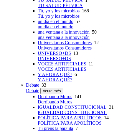
TU SALUD PÉLVICA
1
TU SALUD PÉLVICA
Tú, yo y los microbios
168
Tú, yo y los microbios
un día en el mundo
57
un día en el mundo
una ventana a la innovación
50
una ventana a la innovación
Universitarios Consumidores
12
Universitarios Consumidores
UNIVERSO+DS
13
UNIVERSO+DS
VOCES ARTIFICIALES
11
VOCES ARTIFICIALES
Y AHORA QUÉ?
6
Y AHORA QUÉ?
Debate
33
Debate
Veure més
Derribando Muros
141
Derribando Muros
IGUALDAD CONSTITUCIONAL
31
IGUALDAD CONSTITUCIONAL
POLÍTICA PARA APOLÍTICOS
14
POLÍTICA PARA APOLÍTICOS
Tu prens la paraula
7