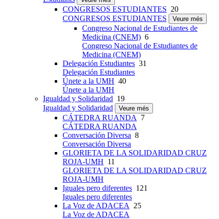
CONGRESOS ESTUDIANTES
20
CONGRESOS ESTUDIANTES
Veure més
Congreso Nacional de Estudiantes de
Medicina (CNEM)
6
Congreso Nacional de Estudiantes de
Medicina (CNEM)
Delegación Estudiantes
31
Delegación Estudiantes
Únete a la UMH
40
Únete a la UMH
Igualdad y Solidaridad
19
Igualdad y Solidaridad
Veure més
CÁTEDRA RUANDA
7
CÁTEDRA RUANDA
Conversación Diversa
8
Conversación Diversa
GLORIETA DE LA SOLIDARIDAD CRUZ
ROJA-UMH
11
GLORIETA DE LA SOLIDARIDAD CRUZ
ROJA-UMH
Iguales pero diferentes
121
Iguales pero diferentes
La Voz de ADACEA
25
La Voz de ADACEA