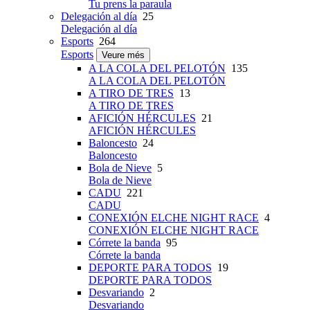
Tu prens la paraula
Delegación al día
25
Delegación al día
Esports
264
Esports
Veure més
A LA COLA DEL PELOTÓN
135
A LA COLA DEL PELOTÓN
A TIRO DE TRES
13
A TIRO DE TRES
AFICIÓN HÉRCULES
21
AFICIÓN HÉRCULES
Baloncesto
24
Baloncesto
Bola de Nieve
5
Bola de Nieve
CADU
221
CADU
CONEXIÓN ELCHE NIGHT RACE
4
CONEXIÓN ELCHE NIGHT RACE
Córrete la banda
95
Córrete la banda
DEPORTE PARA TODOS
19
DEPORTE PARA TODOS
Desvariando
2
Desvariando