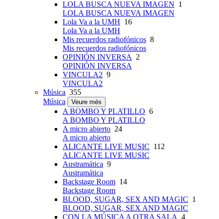
LOLA BUSCA NUEVA IMAGEN
1
LOLA BUSCA NUEVA IMAGEN
Lola Va a la UMH
16
Lola Va a la UMH
Mis recuerdos radiofónicos
8
Mis recuerdos radiofónicos
OPINIÓN INVERSA
2
OPINIÓN INVERSA
VINCULA2
9
VINCULA2
Música
355
Música
Veure més
A BOMBO Y PLATILLO
6
A BOMBO Y PLATILLO
A micro abierto
24
A micro abierto
ALICANTE LIVE MUSIC
112
ALICANTE LIVE MUSIC
Austramática
9
Austramática
Backstage Room
14
Backstage Room
BLOOD, SUGAR, SEX AND MAGIC
1
BLOOD, SUGAR, SEX AND MAGIC
CON LA MÚSICA A OTRA SALA
4