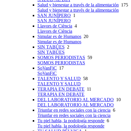
Salud y bienestar a través de la alimentación
175
Salud y bienestar a través de la alimentación
SAN JUNÍPERO
1
SAN JUNÍPERO
Llavors de Ciència
4
Llavors de Ciència
Simular es de Humanos
20
Simular es de Humanos
SIN TABÚES
2
SIN TABÚES
SOMOS PERIODISTAS
59
SOMOS PERIODISTAS
SoVanFiC
17
SoVanFiC
TALENTO Y SALUD
58
TALENTO Y SALUD
TERAPIA EN DEBATE
11
TERAPIA EN DEBATE
DEL LABORATORIO AL MERCADO
10
DEL LABORATORIO AL MERCADO
Triunfar en redes sociales con la ciencia
6
Triunfar en redes sociales con la ciencia
Tu piel habla, la podología responde
6
Tu piel habla, la podología responde