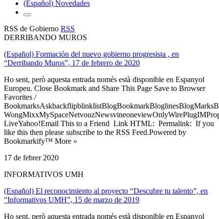
(Español) Novedades
RSS de Gobierno
RSS
DERRIBANDO MUROS
(Español) Formación del nuevo gobierno progresista , en
“Derribando Muros”, 17 de febrero de 2020
Ho sent, però aquesta entrada només està disponible en Espanyol
Europeu. Close Bookmark and Share This Page Save to Browser
Favorites /
BookmarksAskbackflipblinklistBlogBookmarkBloglinesBlogMarksB
WongMixxMySpaceNetvouzNewsvineoneviewOnlyWirePlugIMPropell
LiveYahoo!Email This to a Friend Link HTML: Permalink: If you
like this then please subscribe to the RSS Feed.Powered by
Bookmarkify™ More »
17 de febrer 2020
INFORMATIVOS UMH
(Español) El reconocimiento al proyecto “Descubre tu talento”, en
“Informativos UMH”, 15 de marzo de 2019
Ho sent, però aquesta entrada només està disponible en Espanyol