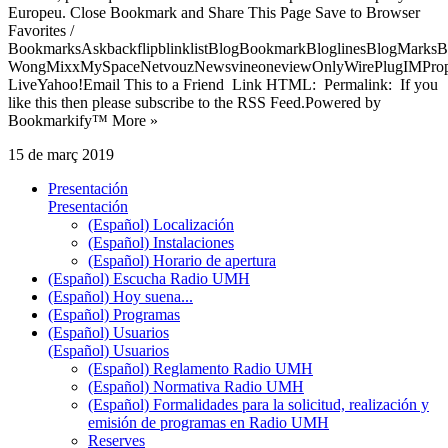
Europeu. Close Bookmark and Share This Page Save to Browser
Favorites /
BookmarksAskbackflipblinklistBlogBookmarkBloglinesBlogMarksB
WongMixxMySpaceNetvouzNewsvineoneviewOnlyWirePlugIMPropell
LiveYahoo!Email This to a Friend Link HTML: Permalink: If you
like this then please subscribe to the RSS Feed.Powered by
Bookmarkify™ More »
15 de març 2019
Presentación
Presentación
(Español) Localización
(Español) Instalaciones
(Español) Horario de apertura
(Español) Escucha Radio UMH
(Español) Hoy suena...
(Español) Programas
(Español) Usuarios
(Español) Usuarios
(Español) Reglamento Radio UMH
(Español) Normativa Radio UMH
(Español) Formalidades para la solicitud, realización y
emisión de programas en Radio UMH
Reserves