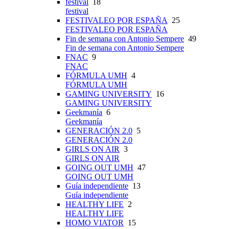
festival
18
festival
FESTIVALEO POR ESPAÑA
25
FESTIVALEO POR ESPAÑA
Fin de semana con Antonio Sempere
49
Fin de semana con Antonio Sempere
FNAC
9
FNAC
FÓRMULA UMH
4
FÓRMULA UMH
GAMING UNIVERSITY
16
GAMING UNIVERSITY
Geekmanía
6
Geekmanía
GENERACIÓN 2.0
5
GENERACIÓN 2.0
GIRLS ON AIR
3
GIRLS ON AIR
GOING OUT UMH
47
GOING OUT UMH
Guía independiente
13
Guía independiente
HEALTHY LIFE
2
HEALTHY LIFE
HOMO VIATOR
15