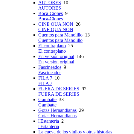
AUTORES
10
AUTORES
Boca-Ciones
9
Boca-Ciones
CINE QUA NON
26
CINE QUA NON
Cuentos para Manolillo
13
Cuentos para Manolillo
El contraplano
25
El contraplano
En versión original
146
En versión original
Fascineados
9
Fascineados
FILA 7
10
FILA 7
FUERA DE SERIES
92
FUERA DE SERIES
Gambatte
33
Gambatte
Gotas Hernandianas
29
Gotas Hernandianas
l'Estanteria
2
l'Estanteria
La cueva de los vinilos y otras historias