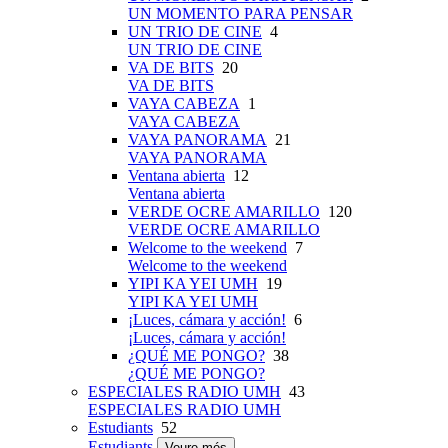
UN MOMENTO PARA PENSAR
UN TRIO DE CINE
4
UN TRIO DE CINE
VA DE BITS
20
VA DE BITS
VAYA CABEZA
1
VAYA CABEZA
VAYA PANORAMA
21
VAYA PANORAMA
Ventana abierta
12
Ventana abierta
VERDE OCRE AMARILLO
120
VERDE OCRE AMARILLO
Welcome to the weekend
7
Welcome to the weekend
YIPI KA YEI UMH
19
YIPI KA YEI UMH
¡Luces, cámara y acción!
6
¡Luces, cámara y acción!
¿QUÉ ME PONGO?
38
¿QUÉ ME PONGO?
ESPECIALES RADIO UMH
43
ESPECIALES RADIO UMH
Estudiants
52
Estudiants
Veure més