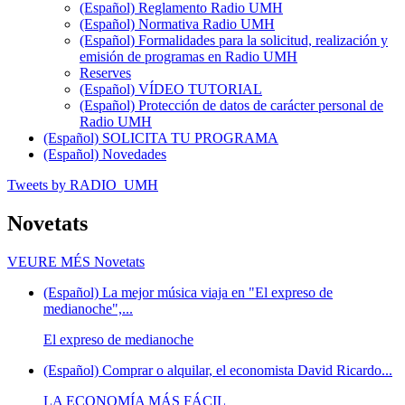
(Español) Reglamento Radio UMH
(Español) Normativa Radio UMH
(Español) Formalidades para la solicitud, realización y
emisión de programas en Radio UMH
Reserves
(Español) VÍDEO TUTORIAL
(Español) Protección de datos de carácter personal de
Radio UMH
(Español) SOLICITA TU PROGRAMA
(Español) Novedades
Tweets by RADIO_UMH
Novetats
VEURE MÉS
Novetats
(Español) La mejor música viaja en "El expreso de
medianoche",...
El expreso de medianoche
(Español) Comprar o alquilar, el economista David Ricardo...
LA ECONOMÍA MÁS FÁCIL