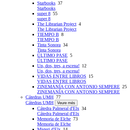
Starbooks
37
Starbooks
super 8
55
super 8
The Librarian Project
4
The Librarian Project
TIEMPO B
8
TIEMPO B
Tinta Sonora
34
Tinta Sonora
ÚLTIMO PASE
5
ÚLTIMO PASE
Un, dos, tres, a escena!
12
Un, dos, tres, a escena!
VIDAS ENTRE LIBROS
15
VIDAS ENTRE LIBROS
ZINEMANÍA CON ANTONIO SEMPERE
25
ZINEMANÍA CON ANTONIO SEMPERE
Cátedras UMH
77
Cátedras UMH
Veure més
Cátedra Palmeral d'Elx
34
Cátedra Palmeral d'Elx
Memoria de Elche
73
Memoria de Elche
Misteri d'Elx
14