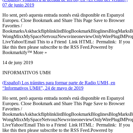
07 de junio 2019
Ho sent, però aquesta entrada només està disponible en Espanyol
Europeu. Close Bookmark and Share This Page Save to Browser
Favorites /
BookmarksAskbackflipblinklistBlogBookmarkBloglinesBlogMarksB
WongMixxMySpaceNetvouzNewsvineoneviewOnlyWirePlugIMPropell
LiveYahoo!Email This to a Friend Link HTML: Permalink: If you
like this then please subscribe to the RSS Feed.Powered by
Bookmarkify™ More »
14 de juny 2019
INFORMATIVOS UMH
(Español) Los trámites para formar parte de Radio UMH, en
“Informativos UMH”, 24 de mayo de 2019
Ho sent, però aquesta entrada només està disponible en Espanyol
Europeu. Close Bookmark and Share This Page Save to Browser
Favorites /
BookmarksAskbackflipblinklistBlogBookmarkBloglinesBlogMarksB
WongMixxMySpaceNetvouzNewsvineoneviewOnlyWirePlugIMPropell
LiveYahoo!Email This to a Friend Link HTML: Permalink: If you
like this then please subscribe to the RSS Feed.Powered by