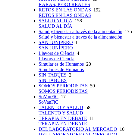
RARAS, PERO REALES
RETOS EN LAS ONDAS
192
RETOS EN LAS ONDAS
SALUD AL DÍA
158
SALUD AL DÍA
Salud y bienestar a través de la alimentación
175
Salud y bienestar a través de la alimentación
SAN JUNÍPERO
1
SAN JUNÍPERO
Llavors de Ciència
4
Llavors de Ciència
Simular es de Humanos
20
Simular es de Humanos
SIN TABÚES
2
SIN TABÚES
SOMOS PERIODISTAS
59
SOMOS PERIODISTAS
SoVanFiC
17
SoVanFiC
TALENTO Y SALUD
58
TALENTO Y SALUD
TERAPIA EN DEBATE
11
TERAPIA EN DEBATE
DEL LABORATORIO AL MERCADO
10
DEL LABORATORIO AL MERCADO