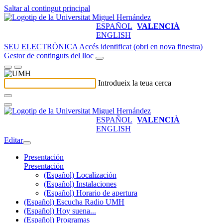
Saltar al contingut principal
ESPAÑOL
VALENCIÀ
ENGLISH
SEU ELECTRÒNICA
Accés identificat (obri en nova finestra)
Gestor de continguts del lloc
Introdueix la teua cerca
ESPAÑOL
VALENCIÀ
ENGLISH
Editar
Presentación
Presentación
(Español) Localización
(Español) Instalaciones
(Español) Horario de apertura
(Español) Escucha Radio UMH
(Español) Hoy suena...
(Español) Programas