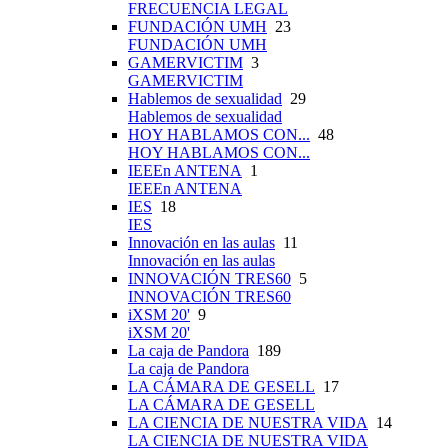
FRECUENCIA LEGAL
FUNDACIÓN UMH
23
FUNDACIÓN UMH
GAMERVICTIM
3
GAMERVICTIM
Hablemos de sexualidad
29
Hablemos de sexualidad
HOY HABLAMOS CON...
48
HOY HABLAMOS CON...
IEEEn ANTENA
1
IEEEn ANTENA
IES
18
IES
Innovación en las aulas
11
Innovación en las aulas
INNOVACIÓN TRES60
5
INNOVACIÓN TRES60
iXSM 20'
9
iXSM 20'
La caja de Pandora
189
La caja de Pandora
LA CÁMARA DE GESELL
17
LA CÁMARA DE GESELL
LA CIENCIA DE NUESTRA VIDA
14
LA CIENCIA DE NUESTRA VIDA