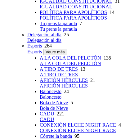
IGUALDAD CONSTITUCIONAL
31
IGUALDAD CONSTITUCIONAL
POLÍTICA PARA APOLÍTICOS
14
POLÍTICA PARA APOLÍTICOS
Tu prens la paraula
7
Tu prens la paraula
Delegación al día
25
Delegación al día
Esports
264
Esports
Veure més
A LA COLA DEL PELOTÓN
135
A LA COLA DEL PELOTÓN
A TIRO DE TRES
13
A TIRO DE TRES
AFICIÓN HÉRCULES
21
AFICIÓN HÉRCULES
Baloncesto
24
Baloncesto
Bola de Nieve
5
Bola de Nieve
CADU
221
CADU
CONEXIÓN ELCHE NIGHT RACE
4
CONEXIÓN ELCHE NIGHT RACE
Córrete la banda
95