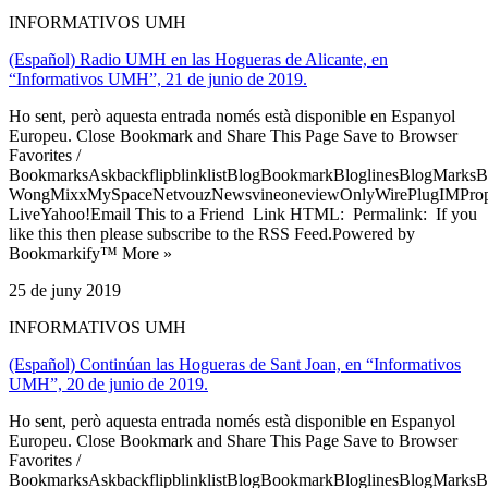
INFORMATIVOS UMH
(Español) Radio UMH en las Hogueras de Alicante, en
“Informativos UMH”, 21 de junio de 2019.
Ho sent, però aquesta entrada només està disponible en Espanyol
Europeu. Close Bookmark and Share This Page Save to Browser
Favorites /
BookmarksAskbackflipblinklistBlogBookmarkBloglinesBlogMarksB
WongMixxMySpaceNetvouzNewsvineoneviewOnlyWirePlugIMPropell
LiveYahoo!Email This to a Friend Link HTML: Permalink: If you
like this then please subscribe to the RSS Feed.Powered by
Bookmarkify™ More »
25 de juny 2019
INFORMATIVOS UMH
(Español) Continúan las Hogueras de Sant Joan, en “Informativos
UMH”, 20 de junio de 2019.
Ho sent, però aquesta entrada només està disponible en Espanyol
Europeu. Close Bookmark and Share This Page Save to Browser
Favorites /
BookmarksAskbackflipblinklistBlogBookmarkBloglinesBlogMarksB