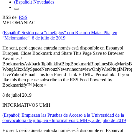
(Español) Novedades
RSS de
RSS
MELOMANIAC
(Español) Sesión para “cinéfagos” con Ricardo Matas Pita, en
“Melomaniac”, 6 de julio de 2019
Ho sent, però aquesta entrada només està disponible en Espanyol
Europeu. Close Bookmark and Share This Page Save to Browser
Favorites /
BookmarksAskbackflipblinklistBlogBookmarkBloglinesBlogMarksB
WongMixxMySpaceNetvouzNewsvineoneviewOnlyWirePlugIMPropell
LiveYahoo!Email This to a Friend Link HTML: Permalink: If you
like this then please subscribe to the RSS Feed.Powered by
Bookmarkify™ More »
8 de juliol 2019
INFORMATIVOS UMH
(Español) Empiezan las Pruebas de Acceso a la Universidad de la
convocatoria de julio, en «Informativos UMH», 2 de julio de 2019
Ho sent, però aquesta entrada només està disponible en Espanyol