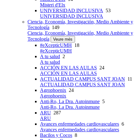
Misteri d'Elx
UNIVERSIDAD INCLUSIVA
53
UNIVERSIDAD INCLUSIVA
Ciencia, Economía, Investigación, Medio Ambiente y
Tecnología
149
Ciencia, Economía, Investigación, Medio Ambiente y
Tecnología
Veure més
#eXcepticUMH
18
#eXcepticUMH
A tu salud
2
A tu salud
ACCIÓN EN LAS AULAS
24
ACCIÓN EN LAS AULAS
ACTUALIDAD CAMPUS SANT JOAN
11
ACTUALIDAD CAMPUS SANT JOAN
Agrophoenix
24
Agrophoenix
Anti-Ro, La Dra. Autoinmune
5
Anti-Ro, La Dra. Autoinmune
ARU
287
ARU
Avances enfermedades cardiovasculares
6
Avances enfermedades cardiovasculares
Bacilos y Cocos
8