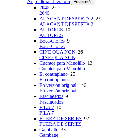
Art, cultura i literatura
Veure més
2046
22
2046
ALACANT DESPERTA 2
27
ALACANT DESPERTA 2
AUTORES
10
AUTORES
Boca-Ciones
9
Boca-Ciones
CINE QUA NON
26
CINE QUA NON
Cuentos para Manolillo
13
Cuentos para Manolillo
El contraplano
25
El contraplano
En versión original
146
En versión original
Fascineados
9
Fascineados
FILA 7
10
FILA 7
FUERA DE SERIES
92
FUERA DE SERIES
Gambatte
33
Gambatte