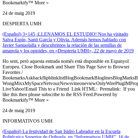
Bookmarkify™ More »
24 de maig 2019
DESPIERTA UMH
(Español) 3×145 ¡LLENAMOS EL ESTUDIO! Nos ha visitado
Salva Espín, Santi García y Olivia. Además hemos hablado con
Javier Santaolalla y descubrimos la relación de las semillas de
amapola y los opioides, en «Despierta UMH», 22 de mayo de 2019
Ho sent, però aquesta entrada només està disponible en Espanyol
Europeu. Close Bookmark and Share This Page Save to Browser
Favorites /
BookmarksAskbackflipblinklistBlogBookmarkBloglinesBlogMarksB
WongMixxMySpaceNetvouzNewsvineoneviewOnlyWirePlugIMPropell
LiveYahoo!Email This to a Friend Link HTML: Permalink: If you
like this then please subscribe to the RSS Feed.Powered by
Bookmarkify™ More »
24 de maig 2019
INFORMATIVOS UMH
(Español) La festividad de San Isidro Labrador en la Escuela
Politécnica Superior de Orihuela, en “Informativos UMH”, 16 de