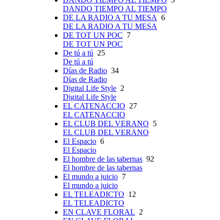
DANDO TIEMPO AL TIEMPO
DE LA RADIO A TU MESA
6
DE LA RADIO A TU MESA
DE TOT UN POC
7
DE TOT UN POC
De tú a tú
25
De tú a tú
Días de Radio
34
Días de Radio
Digital Life Style
2
Digital Life Style
EL CATENACCIO
27
EL CATENACCIO
EL CLUB DEL VERANO
5
EL CLUB DEL VERANO
El Espacio
6
El Espacio
El hombre de las tabernas
92
El hombre de las tabernas
El mundo a juicio
7
El mundo a juicio
EL TELEADICTO
12
EL TELEADICTO
EN CLAVE FLORAL
2