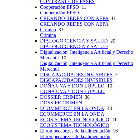
CONTRASTE DE FASES
Cooperación EPSO
11
Cooperación EPSO
CREANDO REDES CON AEPA
11
CREANDO REDES CON AEPA
Crímina
33
Crímina
DIÁLOGO CIENCIA Y SALUD
20
DIÁLOGO CIENCIA Y SALUD
Digitalización, Inteligencia Artificial y Derecho
Mercantil
10
Digitalización, Inteligencia Artificial y Derecho
Mercantil
DISCAPACIDADES INVISIBLES
7
DISCAPACIDADES INVISIBLES
DOÑA UVA Y DON LÚPULO
10
DOÑA UVA Y DON LÚPULO
DOSSIER CRIMEN
38
DOSSIER CRIMEN
ECOMMERCE EN LA ONDA
33
ECOMMERCE EN LA ONDA
ECOSISTEMA TECNOLÓGICO
11
ECOSISTEMA TECNOLÓGICO
El rompecabezas de la alimentación
16
El rompecabezas de la alimentación