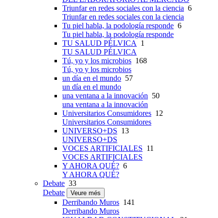
Triunfar en redes sociales con la ciencia
6
Triunfar en redes sociales con la ciencia
Tu piel habla, la podología responde
6
Tu piel habla, la podología responde
TU SALUD PÉLVICA
1
TU SALUD PÉLVICA
Tú, yo y los microbios
168
Tú, yo y los microbios
un día en el mundo
57
un día en el mundo
una ventana a la innovación
50
una ventana a la innovación
Universitarios Consumidores
12
Universitarios Consumidores
UNIVERSO+DS
13
UNIVERSO+DS
VOCES ARTIFICIALES
11
VOCES ARTIFICIALES
Y AHORA QUÉ?
6
Y AHORA QUÉ?
Debate
33
Debate
Veure més
Derribando Muros
141
Derribando Muros