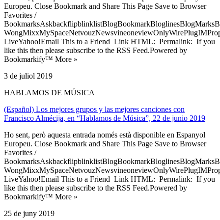
Europeu. Close Bookmark and Share This Page Save to Browser
Favorites /
BookmarksAskbackflipblinklistBlogBookmarkBloglinesBlogMarksB
WongMixxMySpaceNetvouzNewsvineoneviewOnlyWirePlugIMPropell
LiveYahoo!Email This to a Friend Link HTML: Permalink: If you
like this then please subscribe to the RSS Feed.Powered by
Bookmarkify™ More »
3 de juliol 2019
HABLAMOS DE MÚSICA
(Español) Los mejores grupos y las mejores canciones con
Francisco Almécija, en “Hablamos de Música”, 22 de junio 2019
Ho sent, però aquesta entrada només està disponible en Espanyol
Europeu. Close Bookmark and Share This Page Save to Browser
Favorites /
BookmarksAskbackflipblinklistBlogBookmarkBloglinesBlogMarksB
WongMixxMySpaceNetvouzNewsvineoneviewOnlyWirePlugIMPropell
LiveYahoo!Email This to a Friend Link HTML: Permalink: If you
like this then please subscribe to the RSS Feed.Powered by
Bookmarkify™ More »
25 de juny 2019