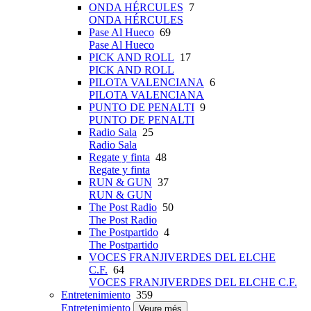
ONDA HÉRCULES
7
ONDA HÉRCULES
Pase Al Hueco
69
Pase Al Hueco
PICK AND ROLL
17
PICK AND ROLL
PILOTA VALENCIANA
6
PILOTA VALENCIANA
PUNTO DE PENALTI
9
PUNTO DE PENALTI
Radio Sala
25
Radio Sala
Regate y finta
48
Regate y finta
RUN & GUN
37
RUN & GUN
The Post Radio
50
The Post Radio
The Postpartido
4
The Postpartido
VOCES FRANJIVERDES DEL ELCHE
C.F.
64
VOCES FRANJIVERDES DEL ELCHE C.F.
Entretenimiento
359
Entretenimiento
Veure més