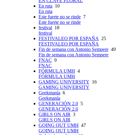
EN CLAVE FLORAL
En ruta
10
En ruta
Este fuerte no se rinde
7
Este fuerte no se rinde
festival
18
festival
FESTIVALEO POR ESPAÑA
25
FESTIVALEO POR ESPAÑA
Fin de semana con Antonio Sempere
49
Fin de semana con Antonio Sempere
FNAC
9
FNAC
FÓRMULA UMH
4
FÓRMULA UMH
GAMING UNIVERSITY
16
GAMING UNIVERSITY
Geekmanía
6
Geekmanía
GENERACIÓN 2.0
5
GENERACIÓN 2.0
GIRLS ON AIR
3
GIRLS ON AIR
GOING OUT UMH
47
GOING OUT UMH