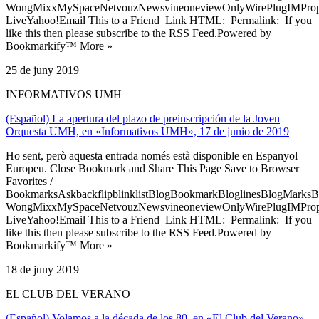
WongMixxMySpaceNetvouzNewsvineoneviewOnlyWirePlugIMPropell
LiveYahoo!Email This to a Friend Link HTML: Permalink: If you
like this then please subscribe to the RSS Feed.Powered by
Bookmarkify™ More »
25 de juny 2019
INFORMATIVOS UMH
(Español) La apertura del plazo de preinscripción de la Joven
Orquesta UMH, en «Informativos UMH», 17 de junio de 2019
Ho sent, però aquesta entrada només està disponible en Espanyol
Europeu. Close Bookmark and Share This Page Save to Browser
Favorites /
BookmarksAskbackflipblinklistBlogBookmarkBloglinesBlogMarksB
WongMixxMySpaceNetvouzNewsvineoneviewOnlyWirePlugIMPropell
LiveYahoo!Email This to a Friend Link HTML: Permalink: If you
like this then please subscribe to the RSS Feed.Powered by
Bookmarkify™ More »
18 de juny 2019
EL CLUB DEL VERANO
(Español) Volamos a la década de los 80, en «El Club del Verano»,