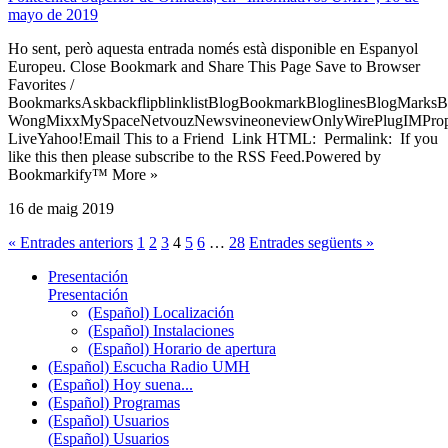
mayo de 2019
Ho sent, però aquesta entrada només està disponible en Espanyol
Europeu. Close Bookmark and Share This Page Save to Browser
Favorites /
BookmarksAskbackflipblinklistBlogBookmarkBloglinesBlogMarksB
WongMixxMySpaceNetvouzNewsvineoneviewOnlyWirePlugIMPropell
LiveYahoo!Email This to a Friend Link HTML: Permalink: If you
like this then please subscribe to the RSS Feed.Powered by
Bookmarkify™ More »
16 de maig 2019
« Entrades anteriors
1
2
3
4
5
6
…
28
Entrades següents »
Presentación
Presentación
(Español) Localización
(Español) Instalaciones
(Español) Horario de apertura
(Español) Escucha Radio UMH
(Español) Hoy suena...
(Español) Programas
(Español) Usuarios
(Español) Usuarios