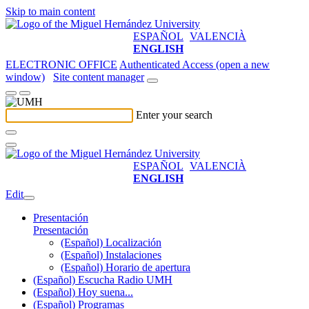
Skip to main content
ESPAÑOL
VALENCIÀ
ENGLISH
ELECTRONIC OFFICE
Authenticated Access (open a new
window)
Site content manager
Enter your search
ESPAÑOL
VALENCIÀ
ENGLISH
Edit
Presentación
Presentación
(Español) Localización
(Español) Instalaciones
(Español) Horario de apertura
(Español) Escucha Radio UMH
(Español) Hoy suena...
(Español) Programas