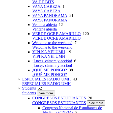
VA DE BITS
VAYA CABEZA
1
VAYA CABEZA
VAYA PANORAMA
21
VAYA PANORAMA
Ventana abierta
12
Ventana abierta
VERDE OCRE AMARILLO
120
VERDE OCRE AMARILLO
Welcome to the weekend
7
Welcome to the weekend
YIPI KA YEI UMH
19
YIPI KA YEI UMH
¡Luces, cámara y acción!
6
¡Luces, cámara y acción!
¿QUÉ ME PONGO?
38
¿QUÉ ME PONGO?
ESPECIALES RADIO UMH
43
ESPECIALES RADIO UMH
Students
52
Students
See more
CONGRESOS ESTUDIANTES
20
CONGRESOS ESTUDIANTES
See more
Congreso Nacional de Estudiantes de
Medicina (CNEM)
6