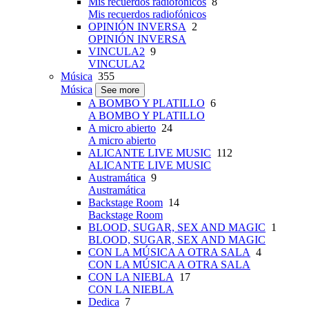
Mis recuerdos radiofónicos
8
Mis recuerdos radiofónicos
OPINIÓN INVERSA
2
OPINIÓN INVERSA
VINCULA2
9
VINCULA2
Música
355
Música
See more
A BOMBO Y PLATILLO
6
A BOMBO Y PLATILLO
A micro abierto
24
A micro abierto
ALICANTE LIVE MUSIC
112
ALICANTE LIVE MUSIC
Austramática
9
Austramática
Backstage Room
14
Backstage Room
BLOOD, SUGAR, SEX AND MAGIC
1
BLOOD, SUGAR, SEX AND MAGIC
CON LA MÚSICA A OTRA SALA
4
CON LA MÚSICA A OTRA SALA
CON LA NIEBLA
17
CON LA NIEBLA
Dedica
7