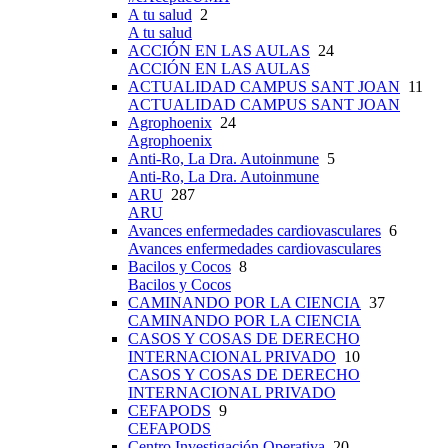
A tu salud
2
A tu salud
ACCIÓN EN LAS AULAS
24
ACCIÓN EN LAS AULAS
ACTUALIDAD CAMPUS SANT JOAN
11
ACTUALIDAD CAMPUS SANT JOAN
Agrophoenix
24
Agrophoenix
Anti-Ro, La Dra. Autoinmune
5
Anti-Ro, La Dra. Autoinmune
ARU
287
ARU
Avances enfermedades cardiovasculares
6
Avances enfermedades cardiovasculares
Bacilos y Cocos
8
Bacilos y Cocos
CAMINANDO POR LA CIENCIA
37
CAMINANDO POR LA CIENCIA
CASOS Y COSAS DE DERECHO
INTERNACIONAL PRIVADO
10
CASOS Y COSAS DE DERECHO
INTERNACIONAL PRIVADO
CEFAPODS
9
CEFAPODS
Centro Investigación Operativa
20