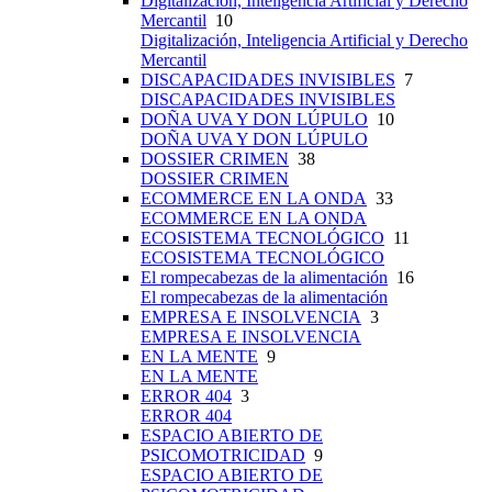
Digitalización, Inteligencia Artificial y Derecho
Mercantil
10
Digitalización, Inteligencia Artificial y Derecho
Mercantil
DISCAPACIDADES INVISIBLES
7
DISCAPACIDADES INVISIBLES
DOÑA UVA Y DON LÚPULO
10
DOÑA UVA Y DON LÚPULO
DOSSIER CRIMEN
38
DOSSIER CRIMEN
ECOMMERCE EN LA ONDA
33
ECOMMERCE EN LA ONDA
ECOSISTEMA TECNOLÓGICO
11
ECOSISTEMA TECNOLÓGICO
El rompecabezas de la alimentación
16
El rompecabezas de la alimentación
EMPRESA E INSOLVENCIA
3
EMPRESA E INSOLVENCIA
EN LA MENTE
9
EN LA MENTE
ERROR 404
3
ERROR 404
ESPACIO ABIERTO DE
PSICOMOTRICIDAD
9
ESPACIO ABIERTO DE