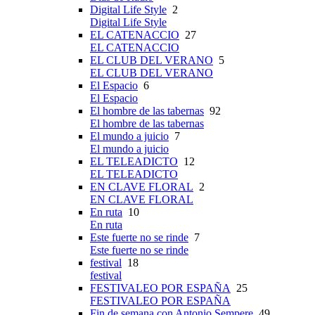
Digital Life Style
2
Digital Life Style
EL CATENACCIO
27
EL CATENACCIO
EL CLUB DEL VERANO
5
EL CLUB DEL VERANO
El Espacio
6
El Espacio
El hombre de las tabernas
92
El hombre de las tabernas
El mundo a juicio
7
El mundo a juicio
EL TELEADICTO
12
EL TELEADICTO
EN CLAVE FLORAL
2
EN CLAVE FLORAL
En ruta
10
En ruta
Este fuerte no se rinde
7
Este fuerte no se rinde
festival
18
festival
FESTIVALEO POR ESPAÑA
25
FESTIVALEO POR ESPAÑA
Fin de semana con Antonio Sempere
49