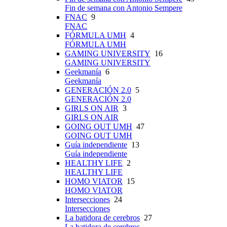
Fin de semana con Antonio Sempere
FNAC
9
FNAC
FÓRMULA UMH
4
FÓRMULA UMH
GAMING UNIVERSITY
16
GAMING UNIVERSITY
Geekmanía
6
Geekmanía
GENERACIÓN 2.0
5
GENERACIÓN 2.0
GIRLS ON AIR
3
GIRLS ON AIR
GOING OUT UMH
47
GOING OUT UMH
Guía independiente
13
Guía independiente
HEALTHY LIFE
2
HEALTHY LIFE
HOMO VIATOR
15
HOMO VIATOR
Intersecciones
24
Intersecciones
La batidora de cerebros
27
La batidora de cerebros