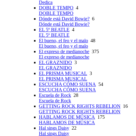
Dedica
DOBLE TEMPO
4
DOBLE TEMPO
Dónde está David Bowie?
6
Dónde está David Bowie?
EL 5º BEATLE
4
EL 5º BEATLE
El bueno, el feo y el malo
48
El bueno, el feo y el malo
El expreso de medianoche
375
El expreso de medianoche
EL GRAZNIDO
3
EL GRAZNIDO
EL PRISMA MUSICAL
3
EL PRISMA MUSICAL
ESCUCHA CÓMO SUENA
54
ESCUCHA CÓMO SUENA
Escuela de Rock
28
Escuela de Rock
GETTING ROCK RIGHTS REBELION
16
GETTING ROCK RIGHTS REBELION
HABLAMOS DE MÚSICA
175
HABLAMOS DE MÚSICA
Hal sings Daisy
22
Hal sings Daisy