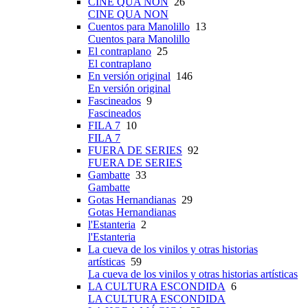
CINE QUA NON
26
CINE QUA NON
Cuentos para Manolillo
13
Cuentos para Manolillo
El contraplano
25
El contraplano
En versión original
146
En versión original
Fascineados
9
Fascineados
FILA 7
10
FILA 7
FUERA DE SERIES
92
FUERA DE SERIES
Gambatte
33
Gambatte
Gotas Hernandianas
29
Gotas Hernandianas
l'Estanteria
2
l'Estanteria
La cueva de los vinilos y otras historias
artísticas
59
La cueva de los vinilos y otras historias artísticas
LA CULTURA ESCONDIDA
6
LA CULTURA ESCONDIDA