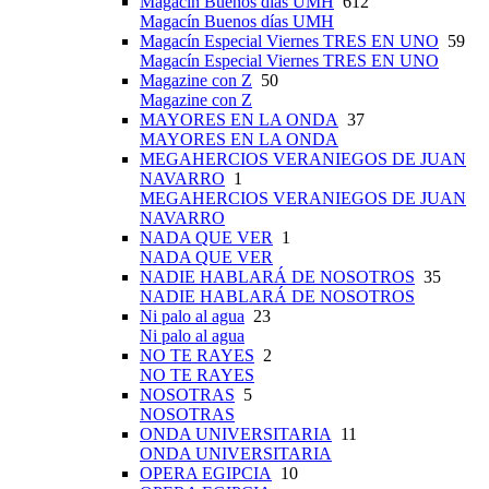
Magacín Buenos días UMH
612
Magacín Buenos días UMH
Magacín Especial Viernes TRES EN UNO
59
Magacín Especial Viernes TRES EN UNO
Magazine con Z
50
Magazine con Z
MAYORES EN LA ONDA
37
MAYORES EN LA ONDA
MEGAHERCIOS VERANIEGOS DE JUAN
NAVARRO
1
MEGAHERCIOS VERANIEGOS DE JUAN
NAVARRO
NADA QUE VER
1
NADA QUE VER
NADIE HABLARÁ DE NOSOTROS
35
NADIE HABLARÁ DE NOSOTROS
Ni palo al agua
23
Ni palo al agua
NO TE RAYES
2
NO TE RAYES
NOSOTRAS
5
NOSOTRAS
ONDA UNIVERSITARIA
11
ONDA UNIVERSITARIA
OPERA EGIPCIA
10