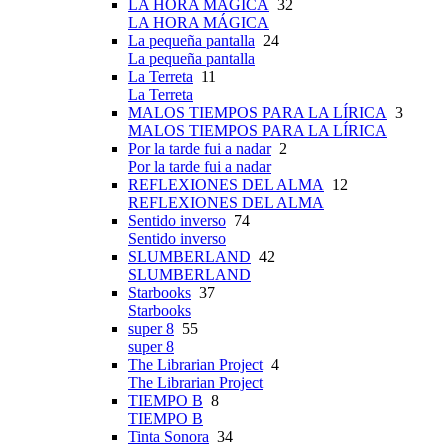
LA HORA MÁGICA
32
LA HORA MÁGICA
La pequeña pantalla
24
La pequeña pantalla
La Terreta
11
La Terreta
MALOS TIEMPOS PARA LA LÍRICA
3
MALOS TIEMPOS PARA LA LÍRICA
Por la tarde fui a nadar
2
Por la tarde fui a nadar
REFLEXIONES DEL ALMA
12
REFLEXIONES DEL ALMA
Sentido inverso
74
Sentido inverso
SLUMBERLAND
42
SLUMBERLAND
Starbooks
37
Starbooks
super 8
55
super 8
The Librarian Project
4
The Librarian Project
TIEMPO B
8
TIEMPO B
Tinta Sonora
34