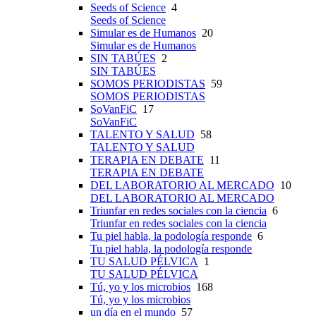
Seeds of Science
4
Seeds of Science
Simular es de Humanos
20
Simular es de Humanos
SIN TABÚES
2
SIN TABÚES
SOMOS PERIODISTAS
59
SOMOS PERIODISTAS
SoVanFiC
17
SoVanFiC
TALENTO Y SALUD
58
TALENTO Y SALUD
TERAPIA EN DEBATE
11
TERAPIA EN DEBATE
DEL LABORATORIO AL MERCADO
10
DEL LABORATORIO AL MERCADO
Triunfar en redes sociales con la ciencia
6
Triunfar en redes sociales con la ciencia
Tu piel habla, la podología responde
6
Tu piel habla, la podología responde
TU SALUD PÉLVICA
1
TU SALUD PÉLVICA
Tú, yo y los microbios
168
Tú, yo y los microbios
un día en el mundo
57